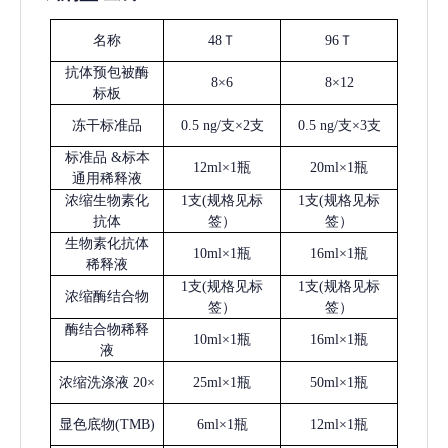
名称
48Ｔ
96Ｔ
抗体预包被酶
8×6
8×12
标板
冻干标准品
0.5 ng/支×2支
0.5 ng/支×3支
标准品
&标本
12ml×1瓶
20ml×1瓶
通用稀释液
浓缩生物素化
1支(规格见标
1支(规格见标
抗体
签）
签）
生物素化抗体
10ml×1瓶
16ml×1瓶
稀释液
1支(规格见标
1支(规格见标
浓缩酶结合物
签）
签）
酶结合物稀释
10ml×1瓶
16ml×1瓶
液
浓缩洗涤液
20×
25ml×1瓶
50ml×1瓶
显色底物
(
TMB
)
6ml×1瓶
12ml×1瓶