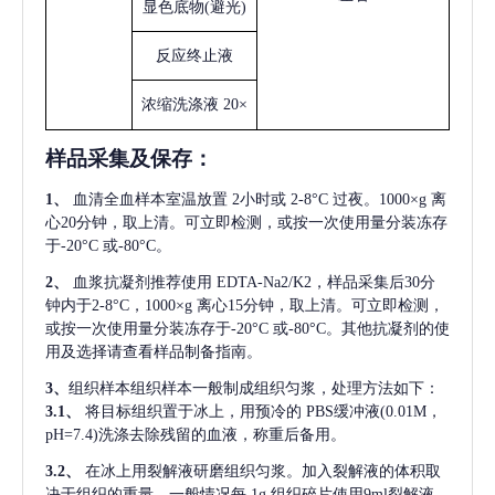
显色底物
(避光)
反应终止液
浓缩洗涤液
20×
样品采集及保存
：
1、
血清全血样本室温放置
2小时或 2-8°C 过夜。1000×g 离
心20分钟，取上清。可立即检测，或按一次使用量分装冻存
于-20°C 或-80°C。
2、
血浆抗凝剂推荐使用
EDTA-Na2/K2，样品采集后30分
钟内于2-8°C，1000×g 离心15分钟，取上清。可立即检测，
或按一次使用量分装冻存于-20°C 或-80°C。其他抗凝剂的使
用及选择请查看样品制备指南。
3、
组织样本组织样本一般制成组织匀浆，处理方法如下：
3.1、
将目标组织置于冰上，用预冷的
PBS缓冲液(0.01M，
pH=7.4)洗涤去除残留的血液，称重后备用。
3.2、
在冰上用裂解液研磨组织匀浆。加入裂解液的体积取
决于组织的重量，一般情况每
1g 组织碎片使用9ml裂解液。