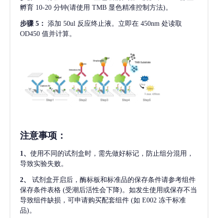
孵育 10-20 分钟(请使用 TMB 显色精准控制方法)。
步骤
5：
添加
50ul 反应终止液。立即在 450nm 处读取
OD450 值并计算。
注意事项
：
1、
使用不同的试剂盒时，需先做好标记，防止组分混用，
导致实验失败。
2、
试剂盒开启后，酶标板和标准品的保存条件请参考组件
保存条件表格
(受潮后活性会下降)。如发生使用或保存不当
导致组件缺损，可申请购买配套组件
(如 E002 冻干标准
品)。