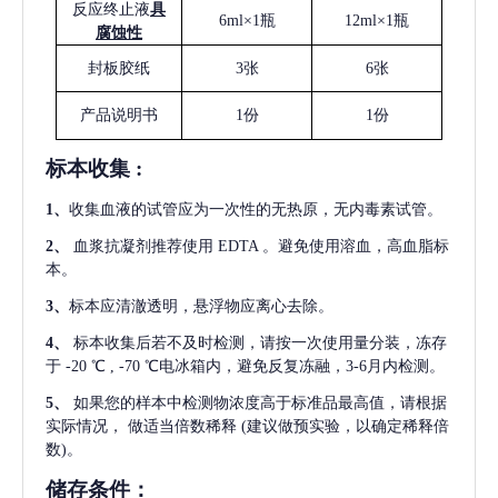
反应终止液
具
6ml×1瓶
12ml×1瓶
腐蚀性
封板胶纸
3张
6张
产品说明书
1份
1份
标本收集
:
1
、
收集血液的试管应为一次性的无热原，无内毒素试管。
2
、
血浆抗凝剂推荐使用
EDTA 。避免使用溶血，高血脂标
本。
3
、
标本应清澈透明，悬浮物应离心去除。
4
、
标本收集后若不及时检测，请按一次使用量分装，冻存
于
-20 ℃ , -70 ℃电冰箱内，避免反复冻融，3-6月内检测。
5
、
如果您的样本中检测物浓度高于标准品最高值，请根据
实际情况，
做适当倍数稀释
(建议做预实验，以确定稀释倍
数)。
储存条件：