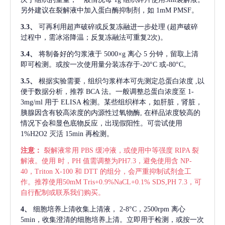
另外建议在裂解液中加入蛋白酶抑制剂，如 1mM PMSF。
3.3、
可再利用超声破碎或反复冻融进一步处理
(超声破碎
过程中，需冰浴降温；反复冻融法可重复2次)。
3.4、
将制备好的匀浆液于
5000×g 离心 5 分钟，留取上清
即可检测。或按一次使用量分装冻存于-20°C 或-80°C。
3.5、
根据实验需要，组织匀浆样本可先测定总蛋白浓度
,以
便于数据分析，推荐 BCA 法。一般调整总蛋白浓度至 1-
3mg/ml 用于 ELISA 检测。某些组织样本，如肝脏，肾脏，
胰腺因含有较高浓度的内源性过氧物酶, 在样品浓度较高的
情况下会和显色底物反应，出现假阳性。可尝试使用
1%H2O2 灭活 15min 再检测。
注意：
裂解液常用
PBS 缓冲液，或使用中等强度 RIPA 裂
解液。使用 时，PH 值需调整为PH7.3，避免使用含 NP-
40，Triton X-100 和 DTT 的组分，会严重抑制试剂盒工
作。推荐使用50mM Tris+0.9%NaCL+0.1% SDS,PH 7.3，可
自行配制或联系我们购买。
4、
细胞培养上清收集上清液，
2-8°C，2500rpm 离心
5min，收集澄清的细胞培养上清。立即用于检测，或按一次