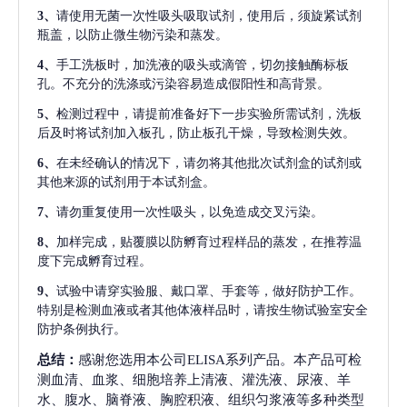
3、
请使用无菌一次性吸头吸取试剂，使用后，须旋紧试剂
瓶盖，以防止微生物污染和蒸发。
4、
手工洗板时，加洗液的吸头或滴管，切勿接触酶标板
孔。不充分的洗涤或污染容易造成假阳性和高背景。
5、
检测过程中，请提前准备好下一步实验所需试剂，洗板
后及时将试剂加入板孔，防止板孔干燥，导致检测失效。
6、
在未经确认的情况下，请勿将其他批次试剂盒的试剂或
其他来源的试剂用于本试剂盒。
7、
请勿重复使用一次性吸头，以免造成交叉污染。
8、
加样完成，贴覆膜以防孵育过程样品的蒸发，在推荐温
度下完成孵育过程。
9、
试验中请穿实验服、戴口罩、手套等，做好防护工作。
特别是检测血液或者其他体液样品时，请按生物试验室安全
防护条例执行。
总结：
感谢您选用本公司ELISA系列产品。本产品可检
测血清、血浆、细胞培养上清液、灌洗液、尿液、羊
水、腹水、脑脊液、胸腔积液、组织匀浆液等多种类型