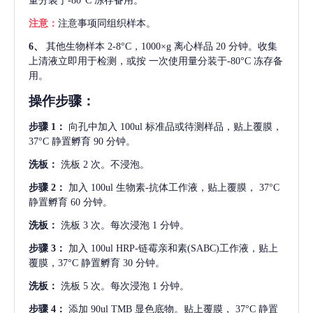
量分装于-80°C 冻存备用。
注意：
注意事项同组织样本。
6、
其他生物样本
2-8°C，1000×g 离心样品 20 分钟。收集
上清液立即用于检测，或按 一次使用量分装于-80°C 冻存备
用。
操作步骤：
步骤
1：
向孔中加入
100ul 标准品或待测样品，贴上覆膜，
37°C 静置孵育 90 分钟。
洗板：
洗板
2 次。不浸泡。
步骤
2：
加入
100ul 生物素-抗体工作液，贴上覆膜， 37°C
静置孵育 60 分钟。
洗板：
洗板
3 次。每次浸泡 1 分钟。
步骤
3：
加入
100ul HRP-链霉亲和素(SABC)工作液，贴上
覆膜，37°C 静置孵育 30 分钟。
洗板：
洗板
5 次。每次浸泡 1 分钟。
步骤
4：
添加
90ul TMB 显色底物。贴上覆膜， 37°C 静置