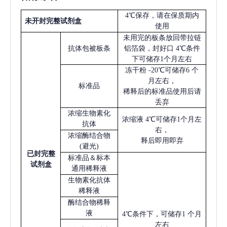
4℃保存，请在保质期内
未开封完整试剂盒
使用
未用完的板条放回带拉链
抗体包被板条
铝箔袋，封好口
4℃条件
下可储存1个月左右
冻干粉
-20℃可储存6 个
月左右，
标准品
稀释后的标准品使用后请
丢弃
浓缩生物素化
浓缩液
4℃可储存1个月左
抗体
右，
浓缩酶结合物
释后即用即弃
(避光)
已
封完整
标准品＆标本
试剂盒
通用稀释液
生物素化抗体
稀释液
酶结合物稀释
液
4℃条件下，可储存1 个月
左右