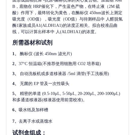
面形成固相抗体
-抗原-酶标抗体的夹心复合物。加底物 A和
B，底物在 HRP催化下，产生蓝色产物，在终止液（2M 硫
酸）作用下，最终转化为黄色，在酶标仪 450nm波长上测定
吸光度（OD值），吸光度（OD值）与待测样品中
人醛脱氢
酶1家族成员A1(ALDH1A1)
的浓度正相关。拟合校准品曲
线，可以计算出样本中
人(ALDH1A1)
的浓度。
所需器材和试剂
1、
酶标仪
(波长 450nm 滤光片)
2、
37°C 恒温箱(不推荐使用细胞用 CO2 培养箱)
3、
自动洗板机或多道移液器
/5ml 滴管(手工洗板用)
4、
无菌的
EP 管及一次性吸头
5、
精密的单道
(0.5-10μL, 5-50μL, 20-200μL, 200-1000μL)
和多通道移液器(移液器使用前需校准)。
6、
吸水纸及加样槽
7、
去离子水或蒸馏水
试剂盒组成：