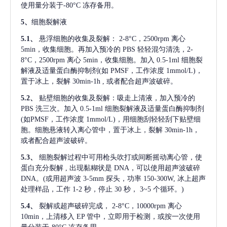
使用量分装于-80°C 冻存备用。
5、
细胞裂解液
5.1、
悬浮细胞的收集及裂解：
2-8°C，2500rpm 离心
5min，收集细胞。再加入预冷的 PBS 轻轻混匀清洗，2-
8°C，2500rpm 离心 5min，收集细胞。加入 0.5-1ml 细胞裂
解液及适量蛋白酶抑制剂(如 PMSF，工作浓度 1mmol/L)，
置于冰上，裂解 30min-1h , 或者配合超声波破碎。
5.2、
贴壁细胞的收集及裂解：吸走上清液，加入预冷的
PBS 洗三次。加入 0.5-1ml 细胞裂解液及适量蛋白酶抑制剂
(如PMSF，工作浓度 1mmol/L)，用细胞刮轻轻刮下贴壁细
胞。细胞悬液转入离心管中，置于冰上，裂解 30min-1h，
或者配合超声波破碎。
5.3、
细胞裂解过程中可用枪头吹打或间断摇动离心管，使
蛋白充分裂解
, 出现黏糊状是 DNA，可以使用超声波破碎
DNA。(或用超声波 3-5mm 探头，功率 150-300W, 冰上超声
处理样品，工作 1-2 秒，停止 30 秒， 3~5 个循环。)
5.4、
裂解或超声破碎完成，
2-8°C，10000rpm 离心
10min，上清移入 EP 管中，立即用于检测，或按一次使用