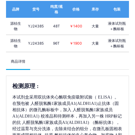
纯度/规
品牌
货号
价格
库存
包装
格
源桔生
液体试剂瓶
YJ24385
48T
￥1400
大量
物
＋酶标板
源桔生
液体试剂瓶
YJ24385
96T
￥1900
大量
物
＋酶标板
商品详情
检测原理
:
本试剂盒采用双抗体夹心酶联免疫吸附试验（
ELISA）。
在预包被
人醛脱氢酶1家族成员A1(ALDH1A1)
止抗体（固
相抗体）的微孔酶标板中，加入
人醛脱氢酶1家族成员
A1(ALDH1A1)
校准品和待测样本，再加入另一株
HRP标记
的抗
人醛脱氢酶1家族成员A1(ALDH1A1)
（酶标抗体），
经过温育与充分洗涤，去除未结合的组分，在微孔板固相表