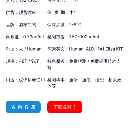
货号：YJ24385
可售卖地：全国
供货：现货供应
保 质 期：半年
品牌：源桔生物
保存温度：2-8℃
灵敏度：0.79ng/mL
检测范围：1.57~100ng/mL
种属：人 / Human
简索英文：Human ALDH1A1 Elisa KIT
规格：48T / 96T
特色服务：免费代测 / 免费提供技术支
持
用途：仅供科研使用
检测样本：血清，血浆，组织，相关液
体等
咨 询 客 服
下载说明书