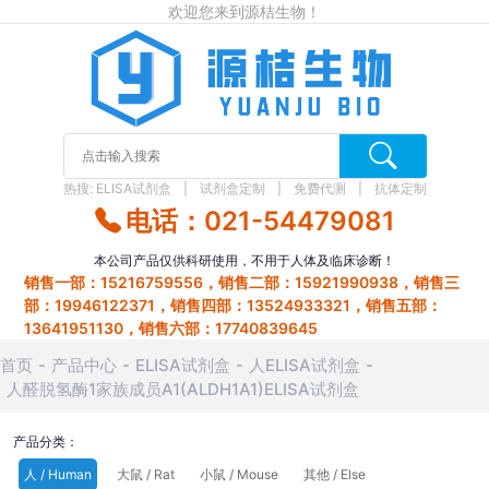
欢迎您来到源桔生物！
热搜:
ELISA试剂盒
试剂盒定制
免费代测
抗体定制
电话：021-54479081
本公司产品仅供科研使用，不用于人体及临床诊断！
销售一部：15216759556，销售二部：15921990938，销售三
部：19946122371，销售四部：13524933321，销售五部：
13641951130，销售六部：17740839645
首页
产品中心
ELISA试剂盒
人ELISA试剂盒
人醛脱氢酶1家族成员A1(ALDH1A1)ELISA试剂盒
产品分类：
人 / Human
大鼠 / Rat
小鼠 / Mouse
其他 / Else