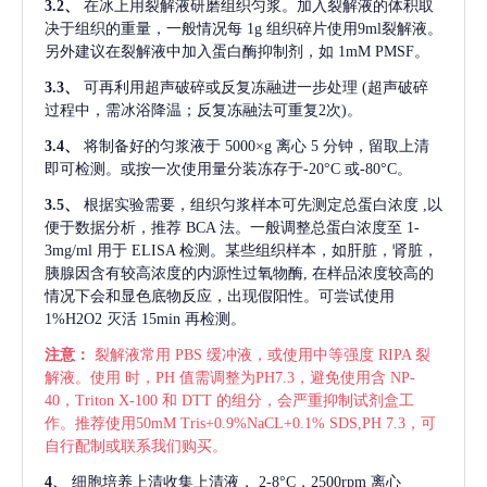
3.2、
在冰上用裂解液研磨组织匀浆。加入裂解液的体积取
决于组织的重量，一般情况每
1g 组织碎片使用9ml裂解液。
另外建议在裂解液中加入蛋白酶抑制剂，如 1mM PMSF。
3.3、
可再利用超声破碎或反复冻融进一步处理
(超声破碎
过程中，需冰浴降温；反复冻融法可重复2次)。
3.4、
将制备好的匀浆液于
5000×g 离心 5 分钟，留取上清
即可检测。或按一次使用量分装冻存于-20°C 或-80°C。
3.5、
根据实验需要，组织匀浆样本可先测定总蛋白浓度
,以
便于数据分析，推荐 BCA 法。一般调整总蛋白浓度至 1-
3mg/ml 用于 ELISA 检测。某些组织样本，如肝脏，肾脏，
胰腺因含有较高浓度的内源性过氧物酶, 在样品浓度较高的
情况下会和显色底物反应，出现假阳性。可尝试使用
1%H2O2 灭活 15min 再检测。
注意：
裂解液常用
PBS 缓冲液，或使用中等强度 RIPA 裂
解液。使用 时，PH 值需调整为PH7.3，避免使用含 NP-
40，Triton X-100 和 DTT 的组分，会严重抑制试剂盒工
作。推荐使用50mM Tris+0.9%NaCL+0.1% SDS,PH 7.3，可
自行配制或联系我们购买。
4、
细胞培养上清收集上清液，
2-8°C，2500rpm 离心