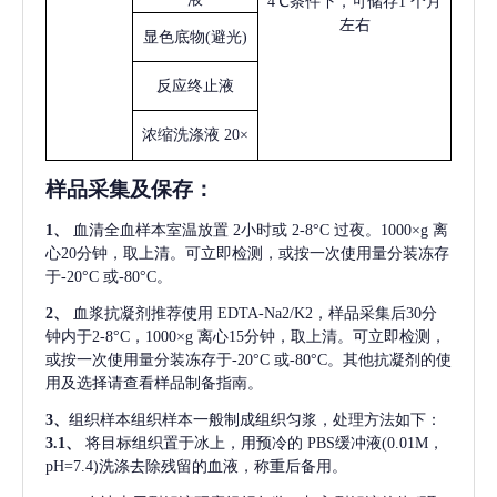
4℃条件下，可储存1 个月
左右
显色底物
(避光)
反应终止液
浓缩洗涤液
20×
样品采集及保存
：
1、
血清全血样本室温放置
2小时或 2-8°C 过夜。1000×g 离
心20分钟，取上清。可立即检测，或按一次使用量分装冻存
于-20°C 或-80°C。
2、
血浆抗凝剂推荐使用
EDTA-Na2/K2，样品采集后30分
钟内于2-8°C，1000×g 离心15分钟，取上清。可立即检测，
或按一次使用量分装冻存于-20°C 或-80°C。其他抗凝剂的使
用及选择请查看样品制备指南。
3、
组织样本组织样本一般制成组织匀浆，处理方法如下：
3.1、
将目标组织置于冰上，用预冷的
PBS缓冲液(0.01M，
pH=7.4)洗涤去除残留的血液，称重后备用。