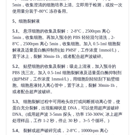
5min，收集澄清的细胞培养上清。立即用于检测，或按一次
使用量分装于-80°C 冻存备用。
5、
细胞裂解液
5.1、
悬浮细胞的收集及裂解：
2-8°C，2500rpm 离心
5min，收集细胞。再加入预冷的 PBS 轻轻混匀清洗，2-
8°C，2500rpm 离心 5min，收集细胞。加入 0.5-1ml 细胞裂
解液及适量蛋白酶抑制剂(如 PMSF，工作浓度 1mmol/L)，
置于冰上，裂解 30min-1h , 或者配合超声波破碎。
5.2、
贴壁细胞的收集及裂解：吸走上清液，加入预冷的
PBS 洗三次。加入 0.5-1ml 细胞裂解液及适量蛋白酶抑制剂
(如PMSF，工作浓度 1mmol/L)，用细胞刮轻轻刮下贴壁细
胞。细胞悬液转入离心管中，置于冰上，裂解 30min-1h，
或者配合超声波破碎。
5.3、
细胞裂解过程中可用枪头吹打或间断摇动离心管，使
蛋白充分裂解
, 出现黏糊状是 DNA，可以使用超声波破碎
DNA。(或用超声波 3-5mm 探头，功率 150-300W, 冰上超声
处理样品，工作 1-2 秒，停止 30 秒， 3~5 个循环。)
5.4、
裂解或超声破碎完成，
2-8°C，10000rpm 离心