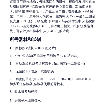
过温育与充分洗涤，去除未结合的组分，在微孔板固相表面
形成固相抗体
-抗原-酶标抗体的夹心复合物。加底物 A和
B，底物在 HRP催化下，产生蓝色产物，在终止液（2M 硫
酸）作用下，最终转化为黄色，在酶标仪 450nm波长上测定
吸光度（OD值），吸光度（OD值）与待测样品中
人趋化因
子C-X-C-基元受体6(CXCR6)
的浓度正相关。拟合校准品曲
线，可以计算出样本中
人(CXCR6)
的浓度。
所需器材和试剂
1、
酶标仪
(波长 450nm 滤光片)
2、
37°C 恒温箱(不推荐使用细胞用 CO2 培养箱)
3、
自动洗板机或多道移液器
/5ml 滴管(手工洗板用)
4、
无菌的
EP 管及一次性吸头
5、
精密的单道
(0.5-10μL, 5-50μL, 20-200μL, 200-1000μL)
和多通道移液器(移液器使用前需校准)。
6、
吸水纸及加样槽
7、
去离子水或蒸馏水