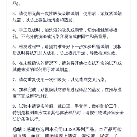
品)。
3、
请使用无菌一次性吸头吸取试剂，使用后，须旋紧试剂
瓶盖，以防止微生物污染和蒸发。
4、
手工洗板时，加洗液的吸头或滴管，切勿接触酶标板
孔。不充分的洗涤或污染容易造成假阳性和高背景。
5、
检测过程中，请提前准备好下一步实验所需试剂，洗板
后及时将试剂加入板孔，防止板孔干燥，导致检测失效。
6、
在未经确认的情况下，请勿将其他批次试剂盒的试剂或
其他来源的试剂用于本试剂盒。
7、
请勿重复使用一次性吸头，以免造成交叉污染。
8、
加样完成，贴覆膜以防孵育过程样品的蒸发，在推荐温
度下完成孵育过程。
9、
试验中请穿实验服、戴口罩、手套等，做好防护工作。
特别是检测血液或者其他体液样品时，请按生物试验室安全
防护条例执行。
总结：
感谢您选用本公司ELISA系列产品。本产品可检
测血清、血浆、细胞培养上清液、灌洗液、尿液、羊