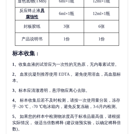
显色底物
(
TMB
)
6ml×1瓶
12ml×1瓶
反应终止液
具
6ml×1瓶
12ml×1瓶
腐蚀性
封板胶纸
3张
6张
产品说明书
1份
1份
标本收集
:
1
、
收集血液的试管应为一次性的无热原，无内毒素试管。
2
、
血浆抗凝剂推荐使用
EDTA 。避免使用溶血，高血脂标
本。
3
、
标本应清澈透明，悬浮物应离心去除。
4
、
标本收集后若不及时检测，请按一次使用量分装，冻存
于
-20 ℃ , -70 ℃电冰箱内，避免反复冻融，3-6月内检测。
5
、
如果您的样本中检测物浓度高于标准品最高值，请根据
实际情况，
做适当倍数稀释
(建议做预实验，以确定稀释倍
数)。