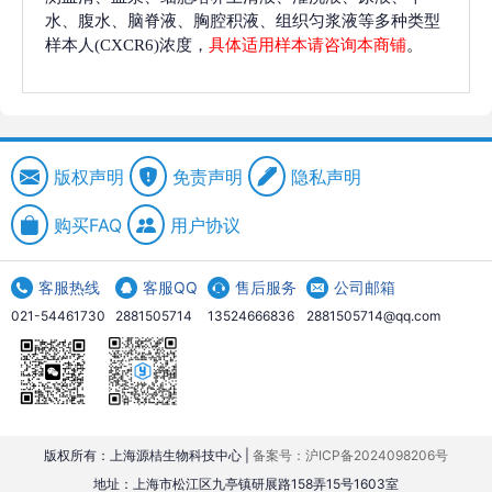
水、腹水、脑脊液、胸腔积液、组织匀浆液等多种类型
样本人(CXCR6)浓度，
具体适用样本请咨询本商铺
。
版权声明
免责声明
隐私声明
购买FAQ
用户协议
客服热线
客服QQ
售后服务
公司邮箱
021-54461730
2881505714
13524666836
2881505714@qq.com
版权所有：上海源桔生物科技中心 |
备案号：沪ICP备2024098206号
地址：上海市松江区九亭镇研展路158弄15号1603室