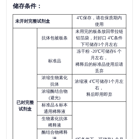
储存条件：
4℃保存，请在保质期内
未开封完整试剂盒
使用
未用完的板条放回带拉链
抗体包被板条
铝箔袋，封好口
4℃条件
下可储存1个月左右
冻干粉
-20℃可储存6 个
月左右，
标准品
稀释后的标准品使用后请
丢弃
浓缩生物素化
浓缩液
4℃可储存1个月左
抗体
右，
浓缩酶结合物
释后即用即弃
(避光)
已
封完整
标准品＆标本
试剂盒
通用稀释液
生物素化抗体
稀释液
酶结合物稀释
液