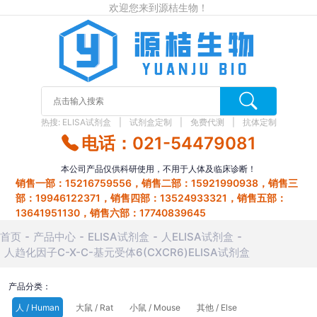
欢迎您来到源桔生物！
热搜:
ELISA试剂盒
试剂盒定制
免费代测
抗体定制
电话：021-54479081
本公司产品仅供科研使用，不用于人体及临床诊断！
销售一部：15216759556，销售二部：15921990938，销售三
部：19946122371，销售四部：13524933321，销售五部：
13641951130，销售六部：17740839645
首页
产品中心
ELISA试剂盒
人ELISA试剂盒
人趋化因子C-X-C-基元受体6(CXCR6)ELISA试剂盒
产品分类：
人 / Human
大鼠 / Rat
小鼠 / Mouse
其他 / Else