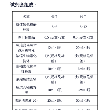
试剂盒组成：
名称
48Ｔ
96Ｔ
抗体预包被酶
8×6
8×12
标板
冻干标准品
0.5 ng/支×2支
0.5 ng/支×3支
标准品
&标本
12ml×1瓶
20ml×1瓶
通用稀释液
浓缩生物素化
1支(规格见标
1支(规格见标
抗体
签）
签）
生物素化抗体
10ml×1瓶
16ml×1瓶
稀释液
1支(规格见标
1支(规格见标
浓缩酶结合物
签）
签）
酶结合物稀释
10ml×1瓶
16ml×1瓶
液
浓缩洗涤液
20×
25ml×1瓶
50ml×1瓶