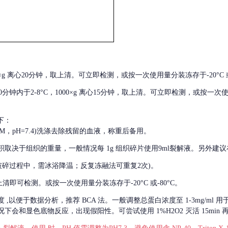
000×g 离心20分钟，取上清。可立即检测，或按一次使用量分装冻存于-20°C 或
后30分钟内于2-8°C，1000×g 离心15分钟，取上清。可立即检测，或按一次
下：
01M，pH=7.4)洗涤去除残留的血液，称重后备用。
积取决于组织的重量，一般情况每
1g 组织碎片使用9ml裂解液。另外建议
破碎过程中，需冰浴降温；反复冻融法可重复2次)。
留取上清即可检测。或按一次使用量分装冻存于-20°C 或-80°C。
度
,以便于数据分析，推荐 BCA 法。一般调整总蛋白浓度至 1-3mg/ml
会和显色底物反应，出现假阳性。可尝试使用 1%H2O2 灭活 15min 