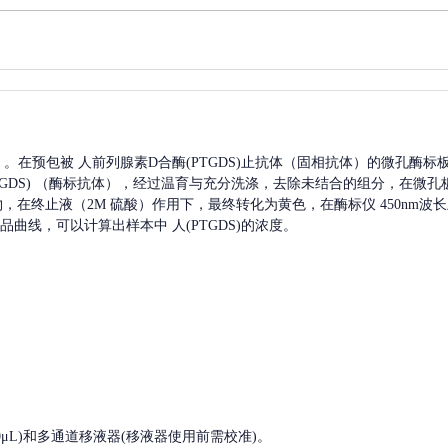
A）。在预包被
人前列腺素D合酶(PTGDS)
止抗体（固相抗体）的微孔酶标
DS)
（酶标抗体），经过温育与充分洗涤，去除未结合的组分，在微孔
产物，在终止液（2M 硫酸）作用下，最终转化为黄色，在酶标仪 450nm
品曲线，可以计算出样本中
人(PTGDS)
的浓度。
, 200-1000μL)和多通道移液器(移液器使用前需校准)。