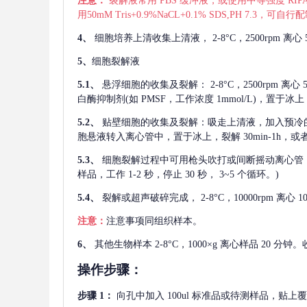
注意：
裂解液常用
PBS 缓冲液，或使用中等强度 RIPA
用50mM Tris+0.9%NaCL+0.1% SDS,PH 7.3
4、
细胞培养上清收集上清液，
2-8°C，2500rp
5、
细胞裂解液
5.1、
悬浮细胞的收集及裂解：
2-8°C，2500rpm 
白酶抑制剂(如 PMSF，工作浓度 1mmol/L)，置于冰上，
5.2、
贴壁细胞的收集及裂解：吸走上清液，加入预冷
胞悬液转入离心管中，置于冰上，裂解 30min-1h，
5.3、
细胞裂解过程中可用枪头吹打或间断摇动离心管
样品，工作 1-2 秒，停止 30 秒， 3~5 个循环。)
5.4、
裂解或超声破碎完成，
2-8°C，10000rpm
注意：
注意事项同组织样本。
6、
其他生物样本
2-8°C，1000×g 离心样品 20
操作步骤：
步骤
1：
向孔中加入
100ul 标准品或待测样品，贴上覆膜