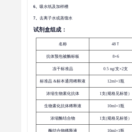
6、
吸水纸及加样槽
7、
去离子水或蒸馏水
试剂盒组成：
名称
48Ｔ
抗体预包被酶标板
8×6
冻干标准品
0.5 ng/支×2支
标准品
&标本通用稀释液
12ml×1瓶
浓缩生物素化抗体
1支(规格见标签）
生物素化抗体稀释液
10ml×1瓶
浓缩酶结合物
1支(规格见标签）
酶结合物稀释液
10ml×1瓶