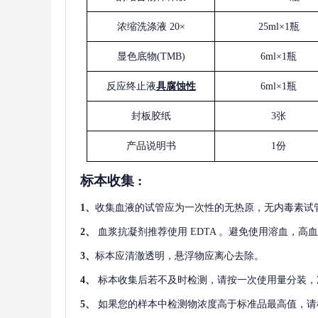
浓缩洗涤液
20×
25ml×1瓶
显色底物
(
TMB
)
6ml×1瓶
反应终止液
具腐蚀性
6ml×1瓶
封板胶纸
3张
产品说明书
1份
标本收集
:
1
、
收集血液的试管应为一次性的无热原，无内毒素试
2
、
血浆抗凝剂推荐使用
EDTA 。避免使用溶血，高
3
、
标本应清澈透明，悬浮物应离心去除。
4
、
标本收集后若不及时检测，请按一次使用量分装，
5
、
如果您的样本中检测物浓度高于标准品最高值，请