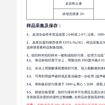
反应终止液
浓缩洗涤液
20×
样品采集及保存
：
1、
血清全血样本室温放置
2小时或 2-8°C 过夜。1
2、
血浆抗凝剂推荐使用
EDTA-Na2/K2，样品采集
选择请查看样品制备指南。
3、
组织样本组织样本一般制成组织匀浆，处理方法如
3.1、
将目标组织置于冰上，用预冷的
PBS缓冲液(0.
3.2、
在冰上用裂解液研磨组织匀浆。加入裂解液的体
3.3、
可再利用超声破碎或反复冻融进一步处理
(超声
3.4、
将制备好的匀浆液于
5000×g 离心 5 分钟，
3.5、
根据实验需要，组织匀浆样本可先测定总蛋白浓
含有较高浓度的内源性过氧物酶, 在样品浓度较高的情况下