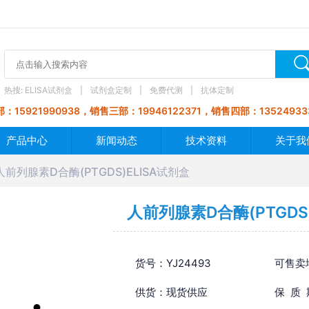
热搜:
ELISA试剂盒
试剂盒定制
免费代测
抗体定制
：15921990938，销售三部：19946122371，销售四部：13524933
产品中心
新闻动态
技术资料
关于我
人前列腺素D合酶(PTGDS)ELISA试剂盒
人前列腺素D合酶(PTGDS
货号：YJ24493
可售卖
供货：现货供应
保 质