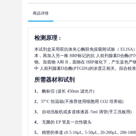
商品详情
检测原理
:
本试剂盒采用双抗体夹心酶联免疫吸附试验（
ELIS
本，再加入另一株
HRP标记的抗
人前列腺素D合酶(PTG
物。加底物 A和 B，底物在 HRP催化下，产生蓝色
中
人前列腺素D合酶(PTGDS)
的浓度正相关。拟合校准
所需器材和试剂
1、
酶标仪
(波长 450nm 滤光片)
2、
37°C 恒温箱(不推荐使用细胞用 CO2 培养箱)
3、
自动洗板机或多道移液器
/5ml 滴管(手工洗板用)
4、
无菌的
EP 管及一次性吸头
5、
精密的单道
(0.5-10μL, 5-50μL, 20-200μL