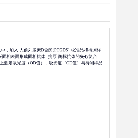
板中，加入
人前列腺素D合酶(PTGDS)
校准品和待测样
板固相表面形成固相抗体
-抗原-酶标抗体的夹心复合
波长上测定吸光度（OD值），吸光度（OD值）与待测样品