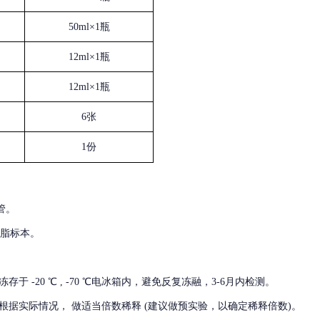
50ml×1瓶
12ml×1瓶
12ml×1瓶
6张
1份
管。
血脂标本。
冻存于
-20 ℃ , -70 ℃电冰箱内，避免反复冻融，3-6月内检测。
根据实际情况，
做适当倍数稀释
(建议做预实验，以确定稀释倍数)。