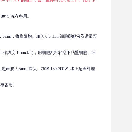
 X-100 和 DTT 的组分，会严重抑制试剂盒工作。推荐使
80°C 冻存备用。
离心 5min，收集细胞。加入 0.5-1ml 细胞裂解液及适量蛋
F，工作浓度 1mmol/L)，用细胞刮轻轻刮下贴壁细胞。细
波 3-5mm 探头，功率 150-300W, 冰上超声处理
 冻存备用。