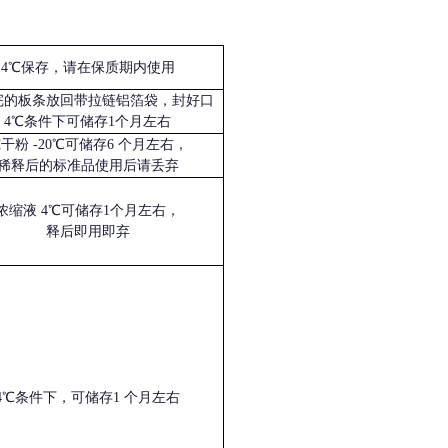
4℃保存，请在保质期内使用
完的板条放回带拉链铝箔袋，封好口
4℃条件下可储存1个月左右
冻干粉
-20℃可储存6 个月左右，
稀释后的标准品使用后请丢弃
浓缩液
4℃可储存1个月左右，
释后即用即弃
4℃条件下，可储存1 个月左右