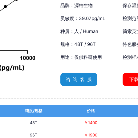
品牌：源桔生物
保存温
灵敏度：39.07pg/mL
检测范围
种属：人 / Human
简索英文：
规格：48T / 96T
特色服
用途：仅供科研使用
检测样
咨 询 客 服
下
纯度/规格
价格
48T
￥1400
96T
￥1900