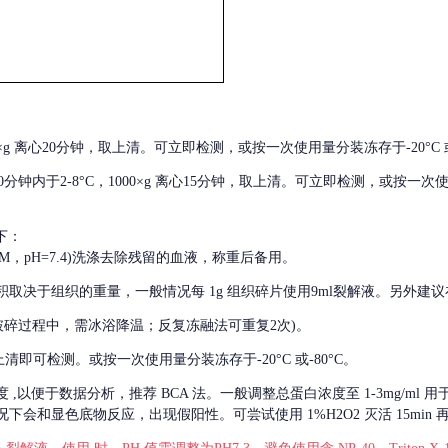
000×g 离心20分钟，取上清。可立即检测，或按一次使用量分装冻存于-20°C 或
后30分钟内于2-8°C，1000×g 离心15分钟，取上清。可立即检测，或按一次
下：
01M，pH=7.4)洗涤去除残留的血液，称重后备用。
积取决于组织的重量，一般情况每
1g 组织碎片使用9ml裂解液。另外建议
破碎过程中，需冰浴降温；反复冻融法可重复2次)。
留取上清即可检测。或按一次使用量分装冻存于-20°C 或-80°C。
度
,以便于数据分析，推荐 BCA 法。一般调整总蛋白浓度至 1-3mg/ml
会和显色底物反应，出现假阳性。可尝试使用 1%H2O2 灭活 15min 