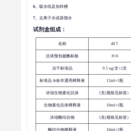
6、
吸水纸及加样槽
7、
去离子水或蒸馏水
试剂盒组成：
名称
48Ｔ
抗体预包被酶标板
8×6
冻干标准品
0.5 ng/支×2支
标准品
&标本通用稀释液
12ml×1瓶
浓缩生物素化抗体
1支(规格见标签）
生物素化抗体稀释液
10ml×1瓶
浓缩酶结合物
1支(规格见标签）
酶结合物稀释液
10ml×1瓶