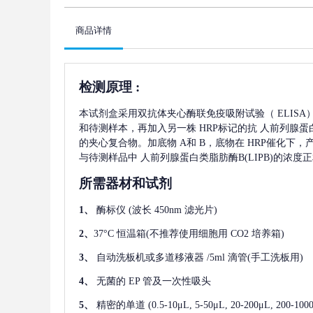
商品详情
检测原理
:
本试剂盒采用双抗体夹心酶联免疫吸附试验（
ELIS
和待测样本，再加入另一株
HRP标记的抗
人前列腺蛋白
的夹心复合物。加底物 A和 B，底物在 HRP催化下
与待测样品中
人前列腺蛋白类脂肪酶B(LIPB)
的浓度正
所需器材和试剂
1、
酶标仪
(波长 450nm 滤光片)
2、
37°C 恒温箱(不推荐使用细胞用 CO2 培养箱)
3、
自动洗板机或多道移液器
/5ml 滴管(手工洗板用)
4、
无菌的
EP 管及一次性吸头
5、
精密的单道
(0.5-10μL, 5-50μL, 20-200μL