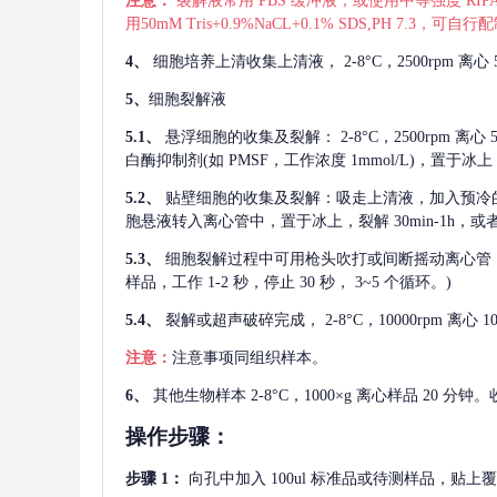
注意：
裂解液常用
PBS 缓冲液，或使用中等强度 RIPA
用50mM Tris+0.9%NaCL+0.1% SDS,PH 7.3
4、
细胞培养上清收集上清液，
2-8°C，2500rp
5、
细胞裂解液
5.1、
悬浮细胞的收集及裂解：
2-8°C，2500rpm 
白酶抑制剂(如 PMSF，工作浓度 1mmol/L)，置于冰上，
5.2、
贴壁细胞的收集及裂解：吸走上清液，加入预冷
胞悬液转入离心管中，置于冰上，裂解 30min-1h，
5.3、
细胞裂解过程中可用枪头吹打或间断摇动离心管
样品，工作 1-2 秒，停止 30 秒， 3~5 个循环。)
5.4、
裂解或超声破碎完成，
2-8°C，10000rpm
注意：
注意事项同组织样本。
6、
其他生物样本
2-8°C，1000×g 离心样品 20
操作步骤：
步骤
1：
向孔中加入
100ul 标准品或待测样品，贴上覆膜