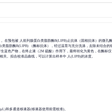
A）。在预包被
人前列腺蛋白类脂肪酶B(LIPB)
止抗体（固相抗体）的微孔
类脂肪酶B(LIPB)
（酶标抗体），经过温育与充分洗涤，去除未结合的
，产生蓝色产物，在终止液（2M 硫酸）作用下，最终转化为黄色，在酶标仪 
相关。拟合校准品曲线，可以计算出样本中
人(LIPB)
的浓度。
, 200-1000μL)和多通道移液器(移液器使用前需校准)。