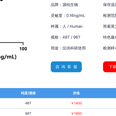
品牌：源桔生物
保存温
灵敏度：0.16ng/mL
检测范围
种属：人 / Human
简索英文：
规格：48T / 96T
特色服
用途：仅供科研使用
检测样
咨 询 客 服
下
纯度/规格
价格
48T
￥1400
96T
￥1900