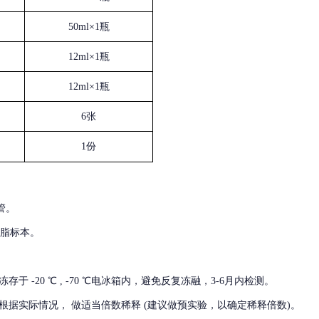
50ml×1瓶
12ml×1瓶
12ml×1瓶
6张
1份
管。
血脂标本。
冻存于
-20 ℃ , -70 ℃电冰箱内，避免反复冻融，3-6月内检测。
根据实际情况，
做适当倍数稀释
(建议做预实验，以确定稀释倍数)。