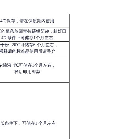
4℃保存，请在保质期内使用
完的板条放回带拉链铝箔袋，封好口
4℃条件下可储存1个月左右
冻干粉
-20℃可储存6 个月左右，
稀释后的标准品使用后请丢弃
浓缩液
4℃可储存1个月左右，
释后即用即弃
4℃条件下，可储存1 个月左右