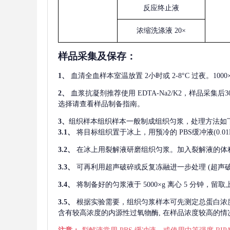
反应终止液
浓缩洗涤液
20×
样品采集及保存
：
1、
血清全血样本室温放置
2小时或 2-8°C 过夜。1
2、
血浆抗凝剂推荐使用
EDTA-Na2/K2，样品采集
选择请查看样品制备指南。
3、
组织样本组织样本一般制成组织匀浆，处理方法如
3.1、
将目标组织置于冰上，用预冷的
PBS缓冲液(0.
3.2、
在冰上用裂解液研磨组织匀浆。加入裂解液的体
3.3、
可再利用超声破碎或反复冻融进一步处理
(超声
3.4、
将制备好的匀浆液于
5000×g 离心 5 分钟，
3.5、
根据实验需要，组织匀浆样本可先测定总蛋白浓
含有较高浓度的内源性过氧物酶, 在样品浓度较高的情况下