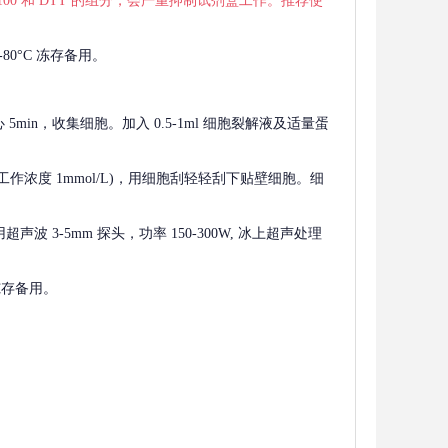
 X-100 和 DTT 的组分，会严重抑制试剂盒工作。推荐使
80°C 冻存备用。
离心 5min，收集细胞。加入 0.5-1ml 细胞裂解液及适量蛋
F，工作浓度 1mmol/L)，用细胞刮轻轻刮下贴壁细胞。细
波 3-5mm 探头，功率 150-300W, 冰上超声处理
 冻存备用。