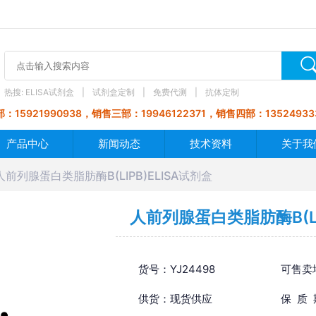
热搜:
ELISA试剂盒
试剂盒定制
免费代测
抗体定制
：15921990938，销售三部：19946122371，销售四部：13524933
产品中心
新闻动态
技术资料
关于我
人前列腺蛋白类脂肪酶B(LIPB)ELISA试剂盒
人前列腺蛋白类脂肪酶B(LI
货号：YJ24498
可售卖
供货：现货供应
保 质