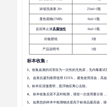
浓缩洗涤液
20×
25ml×1瓶
显色底物
(
TMB
)
6ml×1瓶
反应终止液
具腐蚀性
6ml×1瓶
封板胶纸
3张
产品说明书
1份
标本收集
:
1
、
收集血液的试管应为一次性的无热原，无内毒素试
2
、
血浆抗凝剂推荐使用
EDTA 。避免使用溶血，高
3
、
标本应清澈透明，悬浮物应离心去除。
4
、
标本收集后若不及时检测，请按一次使用量分装，
5
、
如果您的样本中检测物浓度高于标准品最高值，请