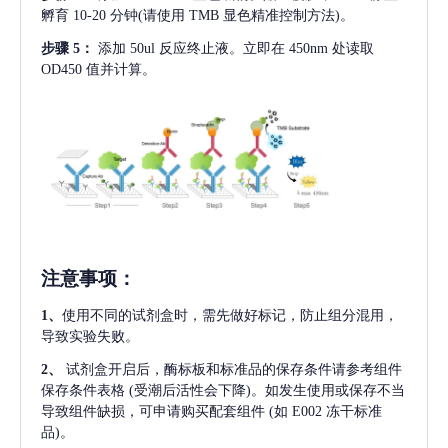
孵育 10-20 分钟(请使用 TMB 显色精准控制方法)。
步骤
5：
添加
50ul 反应终止液。立即在 450nm 处读取
OD450 值并计算。
注意事项
：
1、
使用不同的试剂盒时，需先做好标记，防止组分混用，
导致实验失败。
2、
试剂盒开启后，酶标板和标准品的保存条件请参考组件
保存条件表格
(受潮后活性会下降)。如发生使用或保存不当
导致组件缺损，可申请购买配套组件
(如 E002 冻干标准
品)。