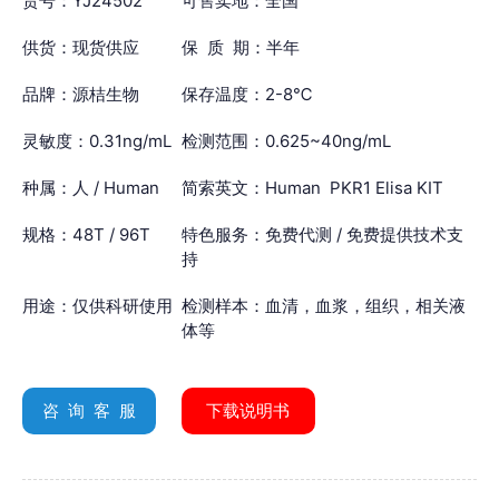
货号：YJ24502
可售卖地：全国
供货：现货供应
保 质 期：半年
品牌：源桔生物
保存温度：2-8℃
灵敏度：0.31ng/mL
检测范围：0.625~40ng/mL
种属：人 / Human
简索英文：Human PKR1 Elisa KIT
规格：48T / 96T
特色服务：免费代测 / 免费提供技术支
持
用途：仅供科研使用
检测样本：血清，血浆，组织，相关液
体等
咨 询 客 服
下载说明书