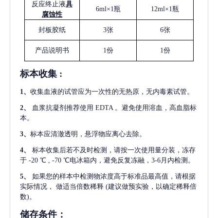
反应终止液
具
6ml×1瓶
12ml×1瓶
腐蚀性
封板胶纸
3张
6张
产品说明书
1份
1份
标本收集
:
1
、
收集血液的试管应为一次性的无热原，无内毒素试管。
2
、
血浆抗凝剂推荐使用
EDTA 。避免使用溶血，高血脂标
本。
3
、
标本应清澈透明，悬浮物应离心去除。
4
、
标本收集后若不及时检测，请按一次使用量分装，冻存
于
-20 ℃ , -70 ℃电冰箱内，避免反复冻融，3-6月内检测。
5
、
如果您的样本中检测物浓度高于标准品最高值，请根据
实际情况，
做适当倍数稀释
(建议做预实验，以确定稀释倍
数)。
储存条件：