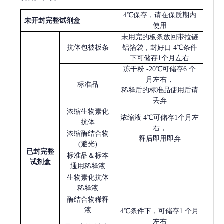
4℃保存，请在保质期内
未开封完整试剂盒
使用
未用完的板条放回带拉链
抗体包被板条
铝箔袋，封好口
4℃条件
下可储存1个月左右
冻干粉
-20℃可储存6 个
月左右，
标准品
稀释后的标准品使用后请
丢弃
浓缩生物素化
浓缩液
4℃可储存1个月左
抗体
右，
浓缩酶结合物
释后即用即弃
(避光)
已
封完整
标准品＆标本
试剂盒
通用稀释液
生物素化抗体
稀释液
酶结合物稀释
液
4℃条件下，可储存1 个月
左右