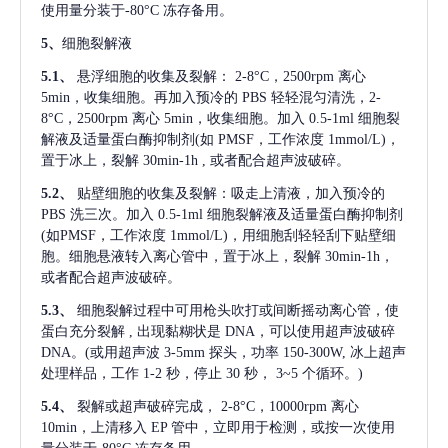
使用量分装于-80°C 冻存备用。
5、
细胞裂解液
5.1、
悬浮细胞的收集及裂解：
2-8°C，2500rpm 离心
5min，收集细胞。再加入预冷的 PBS 轻轻混匀清洗，2-
8°C，2500rpm 离心 5min，收集细胞。加入 0.5-1ml 细胞裂
解液及适量蛋白酶抑制剂(如 PMSF，工作浓度 1mmol/L)，
置于冰上，裂解 30min-1h , 或者配合超声波破碎。
5.2、
贴壁细胞的收集及裂解：吸走上清液，加入预冷的
PBS 洗三次。加入 0.5-1ml 细胞裂解液及适量蛋白酶抑制剂
(如PMSF，工作浓度 1mmol/L)，用细胞刮轻轻刮下贴壁细
胞。细胞悬液转入离心管中，置于冰上，裂解 30min-1h，
或者配合超声波破碎。
5.3、
细胞裂解过程中可用枪头吹打或间断摇动离心管，使
蛋白充分裂解
, 出现黏糊状是 DNA，可以使用超声波破碎
DNA。(或用超声波 3-5mm 探头，功率 150-300W, 冰上超声
处理样品，工作 1-2 秒，停止 30 秒， 3~5 个循环。)
5.4、
裂解或超声破碎完成，
2-8°C，10000rpm 离心
10min，上清移入 EP 管中，立即用于检测，或按一次使用