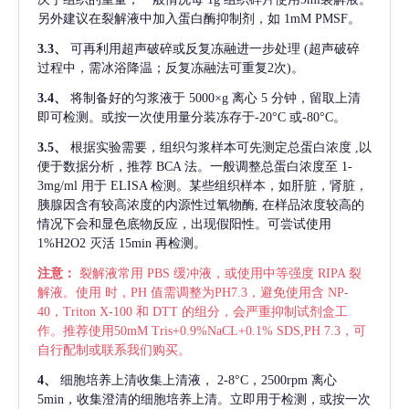
另外建议在裂解液中加入蛋白酶抑制剂，如 1mM PMSF。
3.3、
可再利用超声破碎或反复冻融进一步处理
(超声破碎
过程中，需冰浴降温；反复冻融法可重复2次)。
3.4、
将制备好的匀浆液于
5000×g 离心 5 分钟，留取上清
即可检测。或按一次使用量分装冻存于-20°C 或-80°C。
3.5、
根据实验需要，组织匀浆样本可先测定总蛋白浓度
,以
便于数据分析，推荐 BCA 法。一般调整总蛋白浓度至 1-
3mg/ml 用于 ELISA 检测。某些组织样本，如肝脏，肾脏，
胰腺因含有较高浓度的内源性过氧物酶, 在样品浓度较高的
情况下会和显色底物反应，出现假阳性。可尝试使用
1%H2O2 灭活 15min 再检测。
注意：
裂解液常用
PBS 缓冲液，或使用中等强度 RIPA 裂
解液。使用 时，PH 值需调整为PH7.3，避免使用含 NP-
40，Triton X-100 和 DTT 的组分，会严重抑制试剂盒工
作。推荐使用50mM Tris+0.9%NaCL+0.1% SDS,PH 7.3，可
自行配制或联系我们购买。
4、
细胞培养上清收集上清液，
2-8°C，2500rpm 离心
5min，收集澄清的细胞培养上清。立即用于检测，或按一次