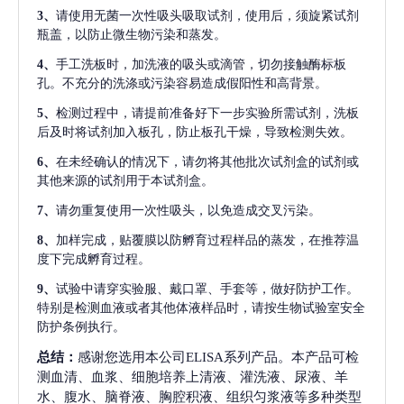
3、
请使用无菌一次性吸头吸取试剂，使用后，须旋紧试剂
瓶盖，以防止微生物污染和蒸发。
4、
手工洗板时，加洗液的吸头或滴管，切勿接触酶标板
孔。不充分的洗涤或污染容易造成假阳性和高背景。
5、
检测过程中，请提前准备好下一步实验所需试剂，洗板
后及时将试剂加入板孔，防止板孔干燥，导致检测失效。
6、
在未经确认的情况下，请勿将其他批次试剂盒的试剂或
其他来源的试剂用于本试剂盒。
7、
请勿重复使用一次性吸头，以免造成交叉污染。
8、
加样完成，贴覆膜以防孵育过程样品的蒸发，在推荐温
度下完成孵育过程。
9、
试验中请穿实验服、戴口罩、手套等，做好防护工作。
特别是检测血液或者其他体液样品时，请按生物试验室安全
防护条例执行。
总结：
感谢您选用本公司ELISA系列产品。本产品可检
测血清、血浆、细胞培养上清液、灌洗液、尿液、羊
水、腹水、脑脊液、胸腔积液、组织匀浆液等多种类型