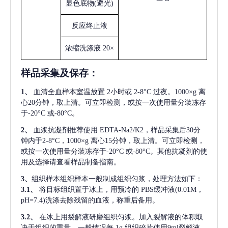
显色底物
(避光)
反应终止液
浓缩洗涤液
20×
样品采集及保存
：
1、
血清全血样本室温放置
2小时或 2-8°C 过夜。1000×g 离
心20分钟，取上清。可立即检测，或按一次使用量分装冻存
于-20°C 或-80°C。
2、
血浆抗凝剂推荐使用
EDTA-Na2/K2，样品采集后30分
钟内于2-8°C，1000×g 离心15分钟，取上清。可立即检测，
或按一次使用量分装冻存于-20°C 或-80°C。其他抗凝剂的使
用及选择请查看样品制备指南。
3、
组织样本组织样本一般制成组织匀浆，处理方法如下：
3.1、
将目标组织置于冰上，用预冷的
PBS缓冲液(0.01M，
pH=7.4)洗涤去除残留的血液，称重后备用。
3.2、
在冰上用裂解液研磨组织匀浆。加入裂解液的体积取
决于组织的重量，一般情况每
1g 组织碎片使用9ml裂解液。