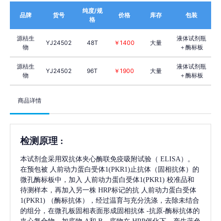
纯度/规
品牌
货号
价格
库存
包装
格
源桔生
液体试剂瓶
YJ24502
48T
￥1400
大量
物
＋酶标板
源桔生
液体试剂瓶
YJ24502
96T
￥1900
大量
物
＋酶标板
商品详情
检测原理
:
本试剂盒采用双抗体夹心酶联免疫吸附试验（
ELISA）。
在预包被
人前动力蛋白受体1(PKR1)
止抗体（固相抗体）的
微孔酶标板中，加入
人前动力蛋白受体1(PKR1)
校准品和
待测样本，再加入另一株
HRP标记的抗
人前动力蛋白受体
1(PKR1)
（酶标抗体），经过温育与充分洗涤，去除未结合
的组分，在微孔板固相表面形成固相抗体
-抗原-酶标抗体的