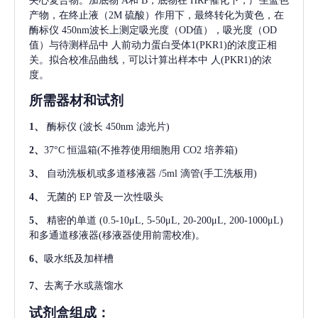
夹心复合物。加底物 A和 B，底物在 HRP催化下，产生蓝色
产物，在终止液（2M 硫酸）作用下，最终转化为黄色，在
酶标仪 450nm波长上测定吸光度（OD值），吸光度（OD
值）与待测样品中
人前动力蛋白受体1(PKR1)
的浓度正相
关。拟合校准品曲线，可以计算出样本中
人(PKR1)
的浓
度。
所需器材和试剂
1、
酶标仪
(波长 450nm 滤光片)
2、
37°C 恒温箱(不推荐使用细胞用 CO2 培养箱)
3、
自动洗板机或多道移液器
/5ml 滴管(手工洗板用)
4、
无菌的
EP 管及一次性吸头
5、
精密的单道
(0.5-10μL, 5-50μL, 20-200μL, 200-1000μL)
和多通道移液器(移液器使用前需校准)。
6、
吸水纸及加样槽
7、
去离子水或蒸馏水
试剂盒组成：