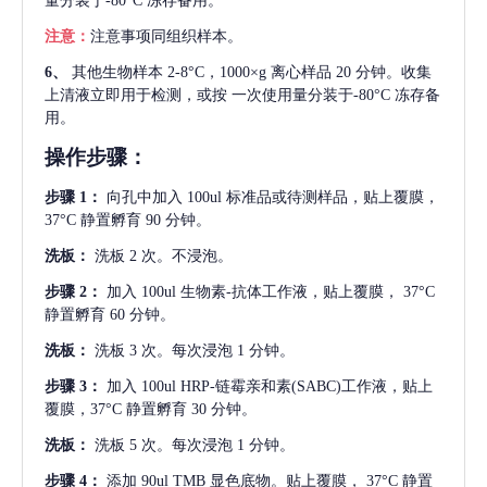
量分装于-80°C 冻存备用。
注意：
注意事项同组织样本。
6、
其他生物样本
2-8°C，1000×g 离心样品 20 分钟。收集
上清液立即用于检测，或按 一次使用量分装于-80°C 冻存备
用。
操作步骤：
步骤
1：
向孔中加入
100ul 标准品或待测样品，贴上覆膜，
37°C 静置孵育 90 分钟。
洗板：
洗板
2 次。不浸泡。
步骤
2：
加入
100ul 生物素-抗体工作液，贴上覆膜， 37°C
静置孵育 60 分钟。
洗板：
洗板
3 次。每次浸泡 1 分钟。
步骤
3：
加入
100ul HRP-链霉亲和素(SABC)工作液，贴上
覆膜，37°C 静置孵育 30 分钟。
洗板：
洗板
5 次。每次浸泡 1 分钟。
步骤
4：
添加
90ul TMB 显色底物。贴上覆膜， 37°C 静置