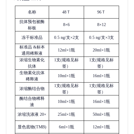
名称
48Ｔ
96Ｔ
抗体预包被酶
8×6
8×12
标板
冻干标准品
0.5 ng/支×2支
0.5 ng/支×3支
标准品
&标本
12ml×1瓶
20ml×1瓶
通用稀释液
浓缩生物素化
1支(规格见标
1支(规格见标
抗体
签）
签）
生物素化抗体
10ml×1瓶
16ml×1瓶
稀释液
1支(规格见标
1支(规格见标
浓缩酶结合物
签）
签）
酶结合物稀释
10ml×1瓶
16ml×1瓶
液
浓缩洗涤液
20×
25ml×1瓶
50ml×1瓶
显色底物
(
TMB
)
6ml×1瓶
12ml×1瓶