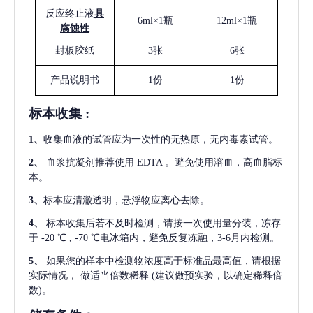
反应终止液
具
6ml×1瓶
12ml×1瓶
腐蚀性
封板胶纸
3张
6张
产品说明书
1份
1份
标本收集
:
1
、
收集血液的试管应为一次性的无热原，无内毒素试管。
2
、
血浆抗凝剂推荐使用
EDTA 。避免使用溶血，高血脂标
本。
3
、
标本应清澈透明，悬浮物应离心去除。
4
、
标本收集后若不及时检测，请按一次使用量分装，冻存
于
-20 ℃ , -70 ℃电冰箱内，避免反复冻融，3-6月内检测。
5
、
如果您的样本中检测物浓度高于标准品最高值，请根据
实际情况，
做适当倍数稀释
(建议做预实验，以确定稀释倍
数)。