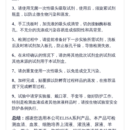
3、
请使用无菌一次性吸头吸取试剂，使用后，须旋紧试剂
瓶盖，以防止微生物污染和蒸发。
4、
手工洗板时，加洗液的吸头或滴管，切勿接触酶标板
孔。不充分的洗涤或污染容易造成假阳性和高背景。
5、
检测过程中，请提前准备好下一步实验所需试剂，洗板
后及时将试剂加入板孔，防止板孔干燥，导致检测失效。
6、
在未经确认的情况下，请勿将其他批次试剂盒的试剂或
其他来源的试剂用于本试剂盒。
7、
请勿重复使用一次性吸头，以免造成交叉污染。
8、
加样完成，贴覆膜以防孵育过程样品的蒸发，在推荐温
度下完成孵育过程。
9、
试验中请穿实验服、戴口罩、手套等，做好防护工作。
特别是检测血液或者其他体液样品时，请按生物试验室安全
防护条例执行。
总结：
感谢您选用本公司ELISA系列产品。本产品可检
测血清、血浆、细胞培养上清液、灌洗液、尿液、羊