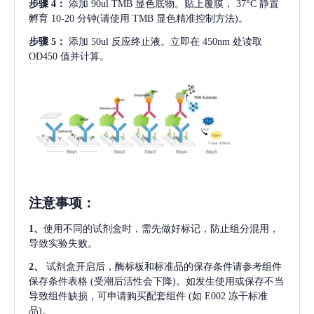
步骤
4：
添加
90ul TMB 显色底物。贴上覆膜， 37°C 静置
孵育 10-20 分钟(请使用 TMB 显色精准控制方法)。
步骤
5：
添加
50ul 反应终止液。立即在 450nm 处读取
OD450 值并计算。
注意事项
：
1、
使用不同的试剂盒时，需先做好标记，防止组分混用，
导致实验失败。
2、
试剂盒开启后，酶标板和标准品的保存条件请参考组件
保存条件表格
(受潮后活性会下降)。如发生使用或保存不当
导致组件缺损，可申请购买配套组件
(如 E002 冻干标准
品)。