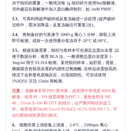
决于组织的重量，一般情况每
1g 组织碎片使用9ml裂解液。
另外建议在裂解液中加入蛋白酶抑制剂，如 1mM PMSF。
3.3、
可再利用超声破碎或反复冻融进一步处理
(超声破碎
过程中，需冰浴降温；反复冻融法可重复2次)。
3.4、
将制备好的匀浆液于
5000×g 离心 5 分钟，留取上清
即可检测。或按一次使用量分装冻存于-20°C 或-80°C。
3.5、
根据实验需要，组织匀浆样本可先测定总蛋白浓度
,以
便于数据分析，推荐 BCA 法。一般调整总蛋白浓度至 1-
3mg/ml 用于 ELISA 检测。某些组织样本，如肝脏，肾脏，
胰腺因含有较高浓度的内源性过氧物酶, 在样品浓度较高的
情况下会和显色底物反应，出现假阳性。可尝试使用
1%H2O2 灭活 15min 再检测。
注意：
裂解液常用
PBS 缓冲液，或使用中等强度 RIPA 裂
解液。使用 时，PH 值需调整为PH7.3，避免使用含 NP-
40，Triton X-100 和 DTT 的组分，会严重抑制试剂盒工
作。推荐使用50mM Tris+0.9%NaCL+0.1% SDS,PH 7.3，可
自行配制或联系我们购买。
4、
细胞培养上清收集上清液，
2-8°C，2500rpm 离心