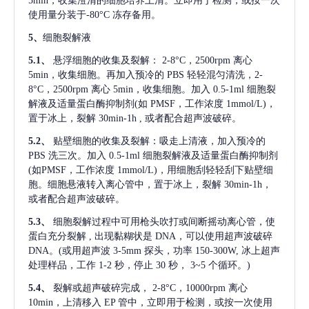
5min，收集澄清的细胞培养上清。立即用于检测，或按一次
使用量分装于-80°C 冻存备用。
5、
细胞裂解液
5.1、
悬浮细胞的收集及裂解：
2-8°C，2500rpm 离心
5min，收集细胞。再加入预冷的 PBS 轻轻混匀清洗，2-
8°C，2500rpm 离心 5min，收集细胞。加入 0.5-1ml 细胞裂
解液及适量蛋白酶抑制剂(如 PMSF，工作浓度 1mmol/L)，
置于冰上，裂解 30min-1h , 或者配合超声波破碎。
5.2、
贴壁细胞的收集及裂解：吸走上清液，加入预冷的
PBS 洗三次。加入 0.5-1ml 细胞裂解液及适量蛋白酶抑制剂
(如PMSF，工作浓度 1mmol/L)，用细胞刮轻轻刮下贴壁细
胞。细胞悬液转入离心管中，置于冰上，裂解 30min-1h，
或者配合超声波破碎。
5.3、
细胞裂解过程中可用枪头吹打或间断摇动离心管，使
蛋白充分裂解
, 出现黏糊状是 DNA，可以使用超声波破碎
DNA。(或用超声波 3-5mm 探头，功率 150-300W, 冰上超声
处理样品，工作 1-2 秒，停止 30 秒， 3~5 个循环。)
5.4、
裂解或超声破碎完成，
2-8°C，10000rpm 离心
10min，上清移入 EP 管中，立即用于检测，或按一次使用