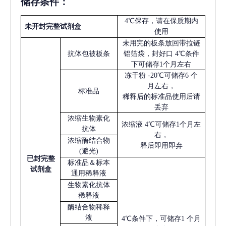
储存条件：
4℃保存，请在保质期内
未开封完整试剂盒
使用
未用完的板条放回带拉链
抗体包被板条
铝箔袋，封好口
4℃条件
下可储存1个月左右
冻干粉
-20℃可储存6 个
月左右，
标准品
稀释后的标准品使用后请
丢弃
浓缩生物素化
浓缩液
4℃可储存1个月左
抗体
右，
浓缩酶结合物
释后即用即弃
(避光)
已
封完整
标准品＆标本
试剂盒
通用稀释液
生物素化抗体
稀释液
酶结合物稀释
液
4℃条件下，可储存1 个月