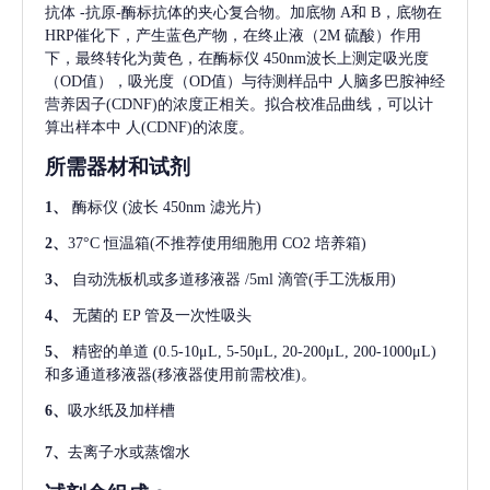
抗体
-抗原-酶标抗体的夹心复合物。加底物 A和 B，底物在
HRP催化下，产生蓝色产物，在终止液（2M 硫酸）作用
下，最终转化为黄色，在酶标仪 450nm波长上测定吸光度
（OD值），吸光度（OD值）与待测样品中
人脑多巴胺神经
营养因子(CDNF)
的浓度正相关。拟合校准品曲线，可以计
算出样本中
人(CDNF)
的浓度。
所需器材和试剂
1、
酶标仪
(波长 450nm 滤光片)
2、
37°C 恒温箱(不推荐使用细胞用 CO2 培养箱)
3、
自动洗板机或多道移液器
/5ml 滴管(手工洗板用)
4、
无菌的
EP 管及一次性吸头
5、
精密的单道
(0.5-10μL, 5-50μL, 20-200μL, 200-1000μL)
和多通道移液器(移液器使用前需校准)。
6、
吸水纸及加样槽
7、
去离子水或蒸馏水