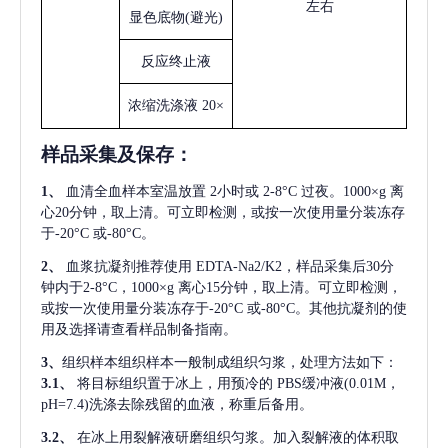
左右
显色底物
(避光)
反应终止液
浓缩洗涤液
20×
样品采集及保存
：
1、
血清全血样本室温放置
2小时或 2-8°C 过夜。1000×g 离
心20分钟，取上清。可立即检测，或按一次使用量分装冻存
于-20°C 或-80°C。
2、
血浆抗凝剂推荐使用
EDTA-Na2/K2，样品采集后30分
钟内于2-8°C，1000×g 离心15分钟，取上清。可立即检测，
或按一次使用量分装冻存于-20°C 或-80°C。其他抗凝剂的使
用及选择请查看样品制备指南。
3、
组织样本组织样本一般制成组织匀浆，处理方法如下：
3.1、
将目标组织置于冰上，用预冷的
PBS缓冲液(0.01M，
pH=7.4)洗涤去除残留的血液，称重后备用。
3.2、
在冰上用裂解液研磨组织匀浆。加入裂解液的体积取