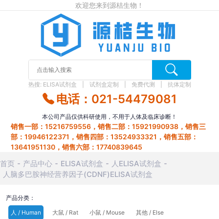
欢迎您来到源桔生物！
热搜:
ELISA试剂盒
试剂盒定制
免费代测
抗体定制
电话：021-54479081
本公司产品仅供科研使用，不用于人体及临床诊断！
销售一部：15216759556，销售二部：15921990938，销售三
部：19946122371，销售四部：13524933321，销售五部：
13641951130，销售六部：17740839645
首页
产品中心
ELISA试剂盒
人ELISA试剂盒
人脑多巴胺神经营养因子(CDNF)ELISA试剂盒
产品分类：
人 / Human
大鼠 / Rat
小鼠 / Mouse
其他 / Else