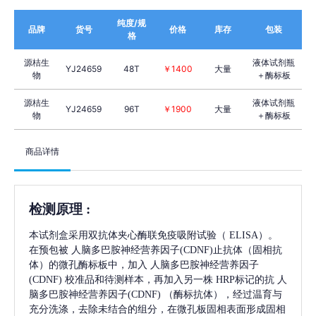
纯度/规
品牌
货号
价格
库存
包装
格
源桔生
液体试剂瓶
YJ24659
48T
￥1400
大量
物
＋酶标板
源桔生
液体试剂瓶
YJ24659
96T
￥1900
大量
物
＋酶标板
商品详情
检测原理
:
本试剂盒采用双抗体夹心酶联免疫吸附试验（
ELISA）。
在预包被
人脑多巴胺神经营养因子(CDNF)
止抗体（固相抗
体）的微孔酶标板中，加入
人脑多巴胺神经营养因子
(CDNF)
校准品和待测样本，再加入另一株
HRP标记的抗
人
脑多巴胺神经营养因子(CDNF)
（酶标抗体），经过温育与
充分洗涤，去除未结合的组分，在微孔板固相表面形成固相