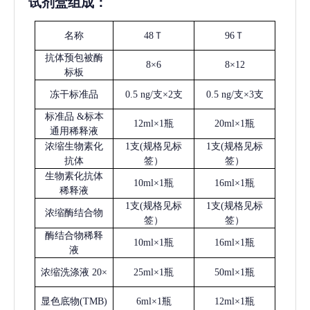
试剂盒组成：
名称
48Ｔ
96Ｔ
抗体预包被酶
8×6
8×12
标板
冻干标准品
0.5 ng/支×2支
0.5 ng/支×3支
标准品
&标本
12ml×1瓶
20ml×1瓶
通用稀释液
浓缩生物素化
1支(规格见标
1支(规格见标
抗体
签）
签）
生物素化抗体
10ml×1瓶
16ml×1瓶
稀释液
1支(规格见标
1支(规格见标
浓缩酶结合物
签）
签）
酶结合物稀释
10ml×1瓶
16ml×1瓶
液
浓缩洗涤液
20×
25ml×1瓶
50ml×1瓶
显色底物
(
TMB
)
6ml×1瓶
12ml×1瓶