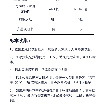
反应终止液
具
6ml×1瓶
12ml×1瓶
腐蚀性
封板胶纸
3张
6张
产品说明书
1份
1份
标本收集
:
1
、
收集血液的试管应为一次性的无热原，无内毒素试管。
2
、
血浆抗凝剂推荐使用
EDTA 。避免使用溶血，高血脂标
本。
3
、
标本应清澈透明，悬浮物应离心去除。
4
、
标本收集后若不及时检测，请按一次使用量分装，冻存
于
-20 ℃ , -70 ℃电冰箱内，避免反复冻融，3-6月内检测。
5
、
如果您的样本中检测物浓度高于标准品最高值，请根据
实际情况，
做适当倍数稀释
(建议做预实验，以确定稀释倍
数)。