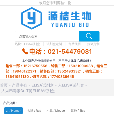
欢迎您来到源桔生物！
热搜:
ELISA试剂盒
试剂盒定制
免费代测
抗体定制
电话：021-54479081
本公司产品仅供科研使用，不用于人体及临床诊断！
销售一部：15216759556，销售二部：15921990938，销售三
部：19946122371，销售四部：13524933321，销售五部：
13641951130，销售六部：17740839645
首页
产品中心
ELISA试剂盒
人ELISA试剂盒
人淋巴毒素β(LTβ)ELISA试剂盒
产品分类：
人 / Human
大鼠 / Rat
小鼠 / Mouse
其他 / Else