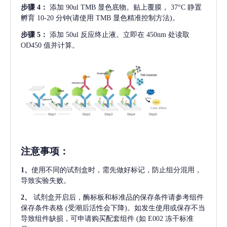
步骤
4：
添加
90ul TMB 显色底物。贴上覆膜， 37°C 静置
孵育 10-20 分钟(请使用 TMB 显色精准控制方法)。
步骤
5：
添加
50ul 反应终止液。立即在 450nm 处读取
OD450 值并计算。
注意事项
：
1、
使用不同的试剂盒时，需先做好标记，防止组分混用，
导致实验失败。
2、
试剂盒开启后，酶标板和标准品的保存条件请参考组件
保存条件表格
(受潮后活性会下降)。如发生使用或保存不当
导致组件缺损，可申请购买配套组件
(如 E002 冻干标准