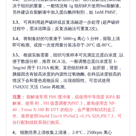
决于组织的重量，一般情况每
1g 组织碎片使用9ml裂解液。
另外建议在裂解液中加入蛋白酶抑制剂，如 1mM PMSF。
3.3、
可再利用超声破碎或反复冻融进一步处理
(超声破碎
过程中，需冰浴降温；反复冻融法可重复2次)。
3.4、
将制备好的匀浆液于
5000×g 离心 5 分钟，留取上清
即可检测。或按一次使用量分装冻存于-20°C 或-80°C。
3.5、
根据实验需要，组织匀浆样本可先测定总蛋白浓度
,以
便于数据分析，推荐 BCA 法。一般调整总蛋白浓度至 1-
3mg/ml 用于 ELISA 检测。某些组织样本，如肝脏，肾脏，
胰腺因含有较高浓度的内源性过氧物酶, 在样品浓度较高的
情况下会和显色底物反应，出现假阳性。可尝试使用
1%H2O2 灭活 15min 再检测。
注意：
裂解液常用
PBS 缓冲液，或使用中等强度 RIPA 裂
解液。使用 时，PH 值需调整为PH7.3，避免使用含 NP-
40，Triton X-100 和 DTT 的组分，会严重抑制试剂盒工
作。推荐使用50mM Tris+0.9%NaCL+0.1% SDS,PH 7.3，可
自行配制或联系我们购买。
4、
细胞培养上清收集上清液，
2-8°C，2500rpm 离心