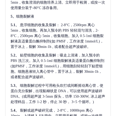
5min，收集澄清的细胞培养上清。立即用于检测，或按一次
使用量分装于-80°C 冻存备用。
5、
细胞裂解液
5.1、
悬浮细胞的收集及裂解：
2-8°C，2500rpm 离心
5min，收集细胞。再加入预冷的 PBS 轻轻混匀清洗，2-
8°C，2500rpm 离心 5min，收集细胞。加入 0.5-1ml 细胞裂
解液及适量蛋白酶抑制剂(如 PMSF，工作浓度 1mmol/L)，
置于冰上，裂解 30min-1h , 或者配合超声波破碎。
5.2、
贴壁细胞的收集及裂解：吸走上清液，加入预冷的
PBS 洗三次。加入 0.5-1ml 细胞裂解液及适量蛋白酶抑制剂
(如PMSF，工作浓度 1mmol/L)，用细胞刮轻轻刮下贴壁细
胞。细胞悬液转入离心管中，置于冰上，裂解 30min-1h，
或者配合超声波破碎。
5.3、
细胞裂解过程中可用枪头吹打或间断摇动离心管，使
蛋白充分裂解
, 出现黏糊状是 DNA，可以使用超声波破碎
DNA。(或用超声波 3-5mm 探头，功率 150-300W, 冰上超声
处理样品，工作 1-2 秒，停止 30 秒， 3~5 个循环。)
5.4、
裂解或超声破碎完成，
2-8°C，10000rpm 离心
10min，上清移入 EP 管中，立即用于检测，或按一次使用