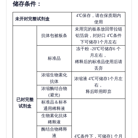
储存条件：
4℃保存，请在保质期内
未开封完整试剂盒
使用
未用完的板条放回带拉链
抗体包被板条
铝箔袋，封好口
4℃条件
下可储存1个月左右
冻干粉
-20℃可储存6 个
月左右，
标准品
稀释后的标准品使用后请
丢弃
浓缩生物素化
浓缩液
4℃可储存1个月左
抗体
右，
浓缩酶结合物
释后即用即弃
(避光)
已
封完整
标准品＆标本
试剂盒
通用稀释液
生物素化抗体
稀释液
酶结合物稀释
液
4℃条件下，可储存1 个月