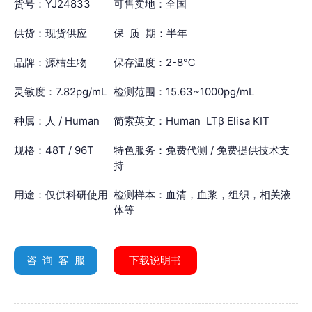
货号：YJ24833
可售卖地：全国
供货：现货供应
保 质 期：半年
品牌：源桔生物
保存温度：2-8℃
灵敏度：7.82pg/mL
检测范围：15.63~1000pg/mL
种属：人 / Human
简索英文：Human LTβ Elisa KIT
规格：48T / 96T
特色服务：免费代测 / 免费提供技术支
持
用途：仅供科研使用
检测样本：血清，血浆，组织，相关液
体等
咨 询 客 服
下载说明书