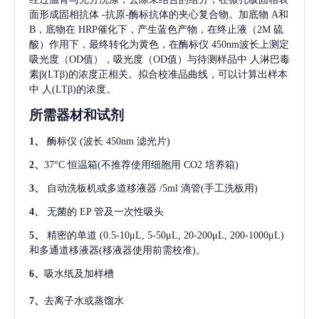
面形成固相抗体
-抗原-酶标抗体的夹心复合物。加底物 A和
B，底物在 HRP催化下，产生蓝色产物，在终止液（2M 硫
酸）作用下，最终转化为黄色，在酶标仪 450nm波长上测定
吸光度（OD值），吸光度（OD值）与待测样品中
人淋巴毒
素β(LTβ)
的浓度正相关。拟合校准品曲线，可以计算出样本
中
人(LTβ)
的浓度。
所需器材和试剂
1、
酶标仪
(波长 450nm 滤光片)
2、
37°C 恒温箱(不推荐使用细胞用 CO2 培养箱)
3、
自动洗板机或多道移液器
/5ml 滴管(手工洗板用)
4、
无菌的
EP 管及一次性吸头
5、
精密的单道
(0.5-10μL, 5-50μL, 20-200μL, 200-1000μL)
和多通道移液器(移液器使用前需校准)。
6、
吸水纸及加样槽
7、
去离子水或蒸馏水