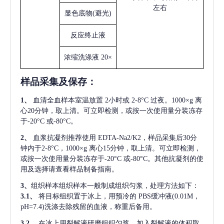
左右
显色底物
(避光)
反应终止液
浓缩洗涤液
20×
样品采集及保存
：
1、
血清全血样本室温放置
2小时或 2-8°C 过夜。1000×g 离
心20分钟，取上清。可立即检测，或按一次使用量分装冻存
于-20°C 或-80°C。
2、
血浆抗凝剂推荐使用
EDTA-Na2/K2，样品采集后30分
钟内于2-8°C，1000×g 离心15分钟，取上清。可立即检测，
或按一次使用量分装冻存于-20°C 或-80°C。其他抗凝剂的使
用及选择请查看样品制备指南。
3、
组织样本组织样本一般制成组织匀浆，处理方法如下：
3.1、
将目标组织置于冰上，用预冷的
PBS缓冲液(0.01M，
pH=7.4)洗涤去除残留的血液，称重后备用。
3.2、
在冰上用裂解液研磨组织匀浆。加入裂解液的体积取