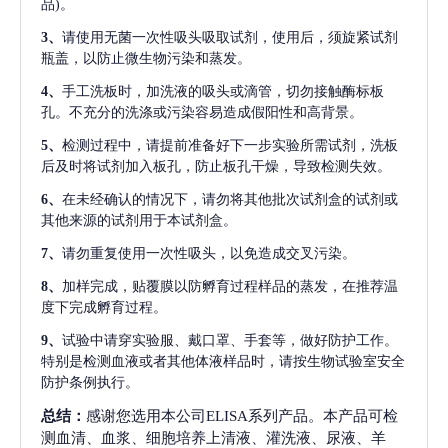
品)。
3、
请使用无菌一次性吸头吸取试剂，使用后，须旋紧试剂
瓶盖，以防止微生物污染和蒸发。
4、
手工洗板时，加洗液的吸头或滴管，切勿接触酶标板
孔。不充分的洗涤或污染容易造成假阳性和高背景。
5、
检测过程中，请提前准备好下一步实验所需试剂，洗板
后及时将试剂加入板孔，防止板孔干燥，导致检测失效。
6、
在未经确认的情况下，请勿将其他批次试剂盒的试剂或
其他来源的试剂用于本试剂盒。
7、
请勿重复使用一次性吸头，以免造成交叉污染。
8、
加样完成，贴覆膜以防孵育过程样品的蒸发，在推荐温
度下完成孵育过程。
9、
试验中请穿实验服、戴口罩、手套等，做好防护工作。
特别是检测血液或者其他体液样品时，请按生物试验室安全
防护条例执行。
总结：
感谢您选用本公司ELISA系列产品。本产品可检
测血清、血浆、细胞培养上清液、灌洗液、尿液、羊