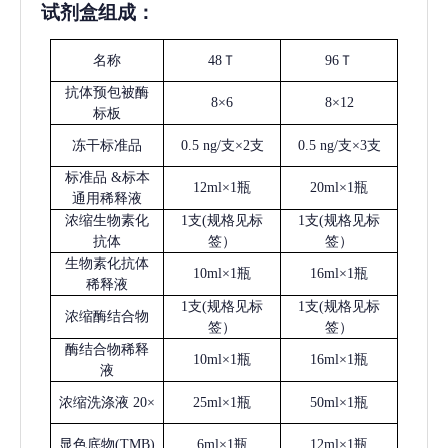
试剂盒组成：
名称
48Ｔ
96Ｔ
抗体预包被酶
8×6
8×12
标板
冻干标准品
0.5 ng/支×2支
0.5 ng/支×3支
标准品
&标本
12ml×1瓶
20ml×1瓶
通用稀释液
浓缩生物素化
1支(规格见标
1支(规格见标
抗体
签）
签）
生物素化抗体
10ml×1瓶
16ml×1瓶
稀释液
1支(规格见标
1支(规格见标
浓缩酶结合物
签）
签）
酶结合物稀释
10ml×1瓶
16ml×1瓶
液
浓缩洗涤液
20×
25ml×1瓶
50ml×1瓶
显色底物
(
TMB
)
6ml×1瓶
12ml×1瓶