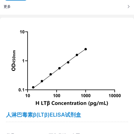
更多
人淋巴毒素β(LTβ)ELISA试剂盒