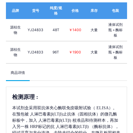
纯度/规
品牌
货号
价格
库存
包装
格
液体试剂
源桔生
YJ24833
48T
￥1400
大量
瓶＋酶标
物
板
液体试剂
源桔生
YJ24833
96T
￥1900
大量
瓶＋酶标
物
板
商品详情
检测原理
:
本试剂盒采用双抗体夹心酶联免疫吸附试验（
ELISA）。
在预包被
人淋巴毒素β(LTβ)
止抗体（固相抗体）的微孔酶
标板中，加入
人淋巴毒素β(LTβ)
校准品和待测样本，再加
入另一株
HRP标记的抗
人淋巴毒素β(LTβ)
（酶标抗体），
经过温育与充分洗涤，去除未结合的组分，在微孔板固相表