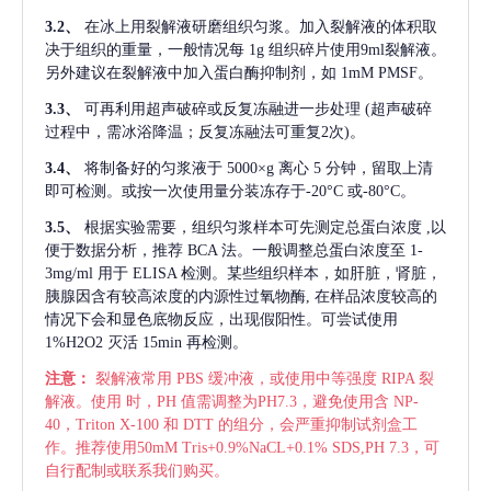
3.2、
在冰上用裂解液研磨组织匀浆。加入裂解液的体积取
决于组织的重量，一般情况每
1g 组织碎片使用9ml裂解液。
另外建议在裂解液中加入蛋白酶抑制剂，如 1mM PMSF。
3.3、
可再利用超声破碎或反复冻融进一步处理
(超声破碎
过程中，需冰浴降温；反复冻融法可重复2次)。
3.4、
将制备好的匀浆液于
5000×g 离心 5 分钟，留取上清
即可检测。或按一次使用量分装冻存于-20°C 或-80°C。
3.5、
根据实验需要，组织匀浆样本可先测定总蛋白浓度
,以
便于数据分析，推荐 BCA 法。一般调整总蛋白浓度至 1-
3mg/ml 用于 ELISA 检测。某些组织样本，如肝脏，肾脏，
胰腺因含有较高浓度的内源性过氧物酶, 在样品浓度较高的
情况下会和显色底物反应，出现假阳性。可尝试使用
1%H2O2 灭活 15min 再检测。
注意：
裂解液常用
PBS 缓冲液，或使用中等强度 RIPA 裂
解液。使用 时，PH 值需调整为PH7.3，避免使用含 NP-
40，Triton X-100 和 DTT 的组分，会严重抑制试剂盒工
作。推荐使用50mM Tris+0.9%NaCL+0.1% SDS,PH 7.3，可
自行配制或联系我们购买。