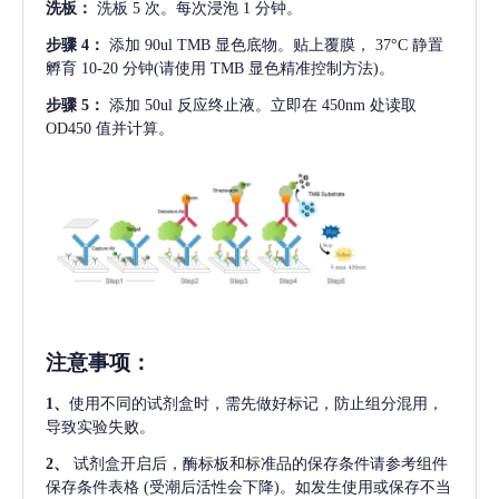
洗板：
洗板
5 次。每次浸泡 1 分钟。
步骤
4：
添加
90ul TMB 显色底物。贴上覆膜， 37°C 静置
孵育 10-20 分钟(请使用 TMB 显色精准控制方法)。
步骤
5：
添加
50ul 反应终止液。立即在 450nm 处读取
OD450 值并计算。
注意事项
：
1、
使用不同的试剂盒时，需先做好标记，防止组分混用，
导致实验失败。
2、
试剂盒开启后，酶标板和标准品的保存条件请参考组件
保存条件表格
(受潮后活性会下降)。如发生使用或保存不当