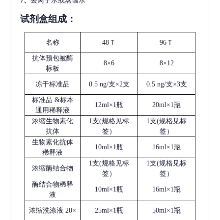
7、
去离子水或蒸馏水
试剂盒组成：
名称
48Ｔ
96Ｔ
抗体预包被酶
8×6
8×12
标板
冻干标准品
0.5 ng/支×2支
0.5 ng/支×3支
标准品
&标本
12ml×1瓶
20ml×1瓶
通用稀释液
浓缩生物素化
1支(规格见标
1支(规格见标
抗体
签）
签）
生物素化抗体
10ml×1瓶
16ml×1瓶
稀释液
1支(规格见标
1支(规格见标
浓缩酶结合物
签）
签）
酶结合物稀释
10ml×1瓶
16ml×1瓶
液
浓缩洗涤液
20×
25ml×1瓶
50ml×1瓶