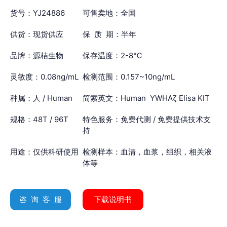
货号：YJ24886
可售卖地：全国
供货：现货供应
保 质 期：半年
品牌：源桔生物
保存温度：2-8℃
灵敏度：0.08ng/mL
检测范围：0.157~10ng/mL
种属：人 / Human
简索英文：Human YWHAζ Elisa KIT
规格：48T / 96T
特色服务：免费代测 / 免费提供技术支
持
用途：仅供科研使用
检测样本：血清，血浆，组织，相关液
体等
咨 询 客 服
下载说明书