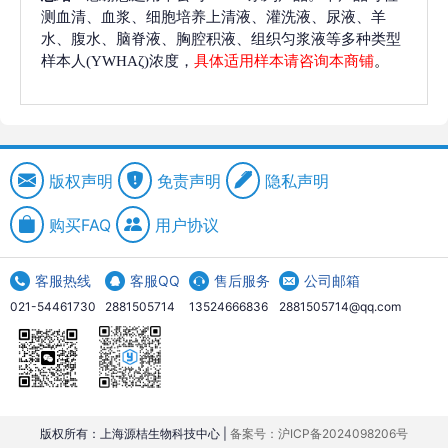
测血清、血浆、细胞培养上清液、灌洗液、尿液、羊
水、腹水、脑脊液、胸腔积液、组织匀浆液等多种类型
样本人(YWHAζ)浓度，
具体适用样本请咨询本商铺
。
版权声明
免责声明
隐私声明
购买FAQ
用户协议
客服热线
客服QQ
售后服务
公司邮箱
021-54461730
2881505714
13524666836
2881505714@qq.com
版权所有：上海源桔生物科技中心 |
备案号：沪ICP备2024098206号