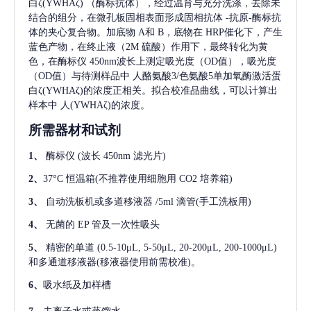
白ζ(YWHAζ)
（酶标抗体），经过温育与充分洗涤，去除未
结合的组分，在微孔板固相表面形成固相抗体
-抗原-酶标抗
体的夹心复合物。加底物 A和 B，底物在 HRP催化下，产生
蓝色产物，在终止液（2M 硫酸）作用下，最终转化为黄
色，在酶标仪 450nm波长上测定吸光度（OD值），吸光度
（OD值）与待测样品中
人酪氨酸3/色氨酸5单加氧酶激活蛋
白ζ(YWHAζ)
的浓度正相关。拟合校准品曲线，可以计算出
样本中
人(YWHAζ)
的浓度。
所需器材和试剂
1、
酶标仪
(波长 450nm 滤光片)
2、
37°C 恒温箱(不推荐使用细胞用 CO2 培养箱)
3、
自动洗板机或多道移液器
/5ml 滴管(手工洗板用)
4、
无菌的
EP 管及一次性吸头
5、
精密的单道
(0.5-10μL, 5-50μL, 20-200μL, 200-1000μL)
和多通道移液器(移液器使用前需校准)。
6、
吸水纸及加样槽