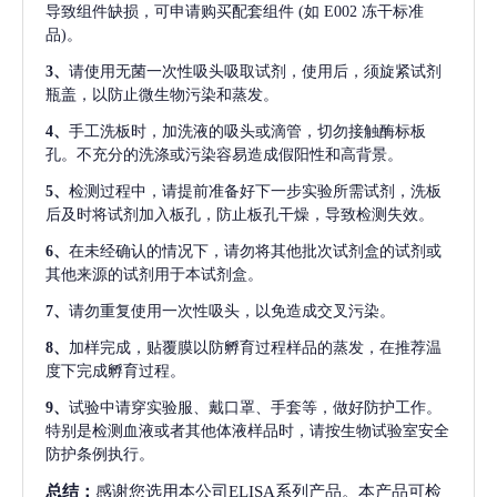
导致组件缺损，可申请购买配套组件
(如 E002 冻干标准
品)。
3、
请使用无菌一次性吸头吸取试剂，使用后，须旋紧试剂
瓶盖，以防止微生物污染和蒸发。
4、
手工洗板时，加洗液的吸头或滴管，切勿接触酶标板
孔。不充分的洗涤或污染容易造成假阳性和高背景。
5、
检测过程中，请提前准备好下一步实验所需试剂，洗板
后及时将试剂加入板孔，防止板孔干燥，导致检测失效。
6、
在未经确认的情况下，请勿将其他批次试剂盒的试剂或
其他来源的试剂用于本试剂盒。
7、
请勿重复使用一次性吸头，以免造成交叉污染。
8、
加样完成，贴覆膜以防孵育过程样品的蒸发，在推荐温
度下完成孵育过程。
9、
试验中请穿实验服、戴口罩、手套等，做好防护工作。
特别是检测血液或者其他体液样品时，请按生物试验室安全
防护条例执行。
总结：
感谢您选用本公司ELISA系列产品。本产品可检