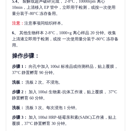
5.4、
裂解或超声破碎完成，
2-8°C，10000rpm 离心
10min，上清移入 EP 管中，立即用于检测，或按一次使用
量分装于-80°C 冻存备用。
注意：
注意事项同组织样本。
6、
其他生物样本
2-8°C，1000×g 离心样品 20 分钟。收集
上清液立即用于检测，或按 一次使用量分装于-80°C 冻存备
用。
操作步骤：
步骤
1：
向孔中加入
100ul 标准品或待测样品，贴上覆膜，
37°C 静置孵育 90 分钟。
洗板：
洗板
2 次。不浸泡。
步骤
2：
加入
100ul 生物素-抗体工作液，贴上覆膜， 37°C
静置孵育 60 分钟。
洗板：
洗板
3 次。每次浸泡 1 分钟。
步骤
3：
加入
100ul HRP-链霉亲和素(SABC)工作液，贴上
覆膜，37°C 静置孵育 30 分钟。