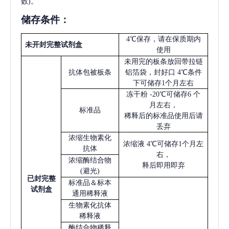
数)。
储存条件：
4℃保存，请在保质期内
未开封完整试剂盒
使用
未用完的板条放回带拉链
抗体包被板条
铝箔袋，封好口
4℃条件
下可储存1个月左右
冻干粉
-20℃可储存6 个
月左右，
标准品
稀释后的标准品使用后请
丢弃
浓缩生物素化
浓缩液
4℃可储存1个月左
抗体
右，
浓缩酶结合物
释后即用即弃
(避光)
已
封完整
标准品＆标本
试剂盒
通用稀释液
生物素化抗体
稀释液
酶结合物稀释