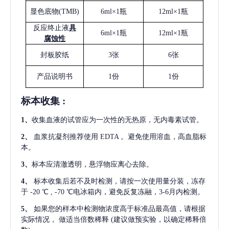
显色底物
(
TMB
)
6ml×1瓶
12ml×1瓶
反应终止液
具
6ml×1瓶
12ml×1瓶
腐蚀性
封板胶纸
3张
6张
产品说明书
1份
1份
标本收集
:
1
、
收集血液的试管应为一次性的无热原，无内毒素试管。
2
、
血浆抗凝剂推荐使用
EDTA 。避免使用溶血，高血脂标
本。
3
、
标本应清澈透明，悬浮物应离心去除。
4
、
标本收集后若不及时检测，请按一次使用量分装，冻存
于
-20 ℃ , -70 ℃电冰箱内，避免反复冻融，3-6月内检测。
5
、
如果您的样本中检测物浓度高于标准品最高值，请根据
实际情况，
做适当倍数稀释
(建议做预实验，以确定稀释倍