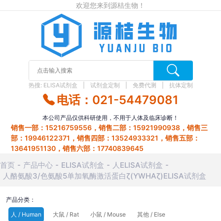
欢迎您来到源桔生物！
热搜:
ELISA试剂盒
试剂盒定制
免费代测
抗体定制
电话：021-54479081
本公司产品仅供科研使用，不用于人体及临床诊断！
销售一部：15216759556，销售二部：15921990938，销售三
部：19946122371，销售四部：13524933321，销售五部：
13641951130，销售六部：17740839645
首页
产品中心
ELISA试剂盒
人ELISA试剂盒
人酪氨酸3/色氨酸5单加氧酶激活蛋白ζ(YWHAζ)ELISA试剂盒
产品分类：
人 / Human
大鼠 / Rat
小鼠 / Mouse
其他 / Else