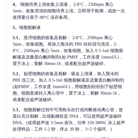
4、
细胞培养上清收集上清液，
2-8°C，2500rpm 离心
5min，收集澄清的细胞培养上清。立即用于检测，或按一次
使用量分装于-80°C 冻存备用。
5、
细胞裂解液
5.1、
悬浮细胞的收集及裂解：
2-8°C，2500rpm 离心
5min，收集细胞。再加入预冷的 PBS 轻轻混匀清洗，2-
8°C，2500rpm 离心 5min，收集细胞。加入 0.5-1ml 细胞裂
解液及适量蛋白酶抑制剂(如 PMSF，工作浓度 1mmol/L)，
置于冰上，裂解 30min-1h , 或者配合超声波破碎。
5.2、
贴壁细胞的收集及裂解：吸走上清液，加入预冷的
PBS 洗三次。加入 0.5-1ml 细胞裂解液及适量蛋白酶抑制剂
(如PMSF，工作浓度 1mmol/L)，用细胞刮轻轻刮下贴壁细
胞。细胞悬液转入离心管中，置于冰上，裂解 30min-1h，
或者配合超声波破碎。
5.3、
细胞裂解过程中可用枪头吹打或间断摇动离心管，使
蛋白充分裂解
, 出现黏糊状是 DNA，可以使用超声波破碎
DNA。(或用超声波 3-5mm 探头，功率 150-300W, 冰上超声
处理样品，工作 1-2 秒，停止 30 秒， 3~5 个循环。)