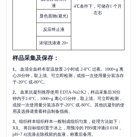
液
4℃条件下，可储存1 个月
左右
显色底物
(避光)
反应终止液
浓缩洗涤液
20×
样品采集及保存
：
1、
血清全血样本室温放置
2小时或 2-8°C 过夜。1000×g 离
心20分钟，取上清。可立即检测，或按一次使用量分装冻存
于-20°C 或-80°C。
2、
血浆抗凝剂推荐使用
EDTA-Na2/K2，样品采集后30分
钟内于2-8°C，1000×g 离心15分钟，取上清。可立即检测，
或按一次使用量分装冻存于-20°C 或-80°C。其他抗凝剂的使
用及选择请查看样品制备指南。
3、
组织样本组织样本一般制成组织匀浆，处理方法如下：
3.1、
将目标组织置于冰上，用预冷的
PBS缓冲液(0.01M，
pH=7.4)洗涤去除残留的血液，称重后备用。