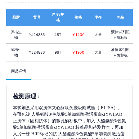
纯度/规
品牌
货号
价格
库存
包装
格
源桔生
液体试剂瓶
YJ24886
48T
￥1400
大量
物
＋酶标板
源桔生
液体试剂瓶
YJ24886
96T
￥1900
大量
物
＋酶标板
商品详情
检测原理
:
本试剂盒采用双抗体夹心酶联免疫吸附试验（
ELISA）。
在预包被
人酪氨酸3/色氨酸5单加氧酶激活蛋白ζ(YWHAζ)
止抗体（固相抗体）的微孔酶标板中，加入
人酪氨酸3/色氨
酸5单加氧酶激活蛋白ζ(YWHAζ)
校准品和待测样本，再加
入另一株
HRP标记的抗
人酪氨酸3/色氨酸5单加氧酶激活蛋