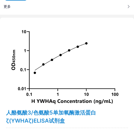
更多
人酪氨酸3/色氨酸5单加氧酶激活蛋白
ζ(YWHAζ)ELISA试剂盒