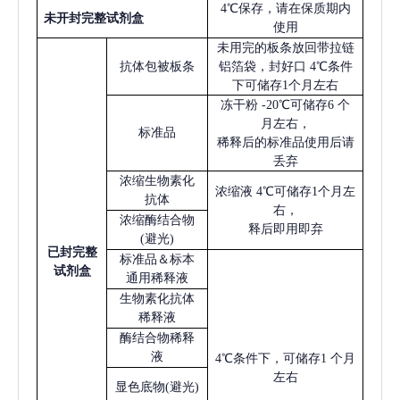
4℃保存，请在保质期内
未开封完整试剂盒
使用
未用完的板条放回带拉链
抗体包被板条
铝箔袋，封好口
4℃条件
下可储存1个月左右
冻干粉
-20℃可储存6 个
月左右，
标准品
稀释后的标准品使用后请
丢弃
浓缩生物素化
浓缩液
4℃可储存1个月左
抗体
右，
浓缩酶结合物
释后即用即弃
(避光)
已
封完整
标准品＆标本
试剂盒
通用稀释液
生物素化抗体
稀释液
酶结合物稀释
液
4℃条件下，可储存1 个月
左右
显色底物
(避光)