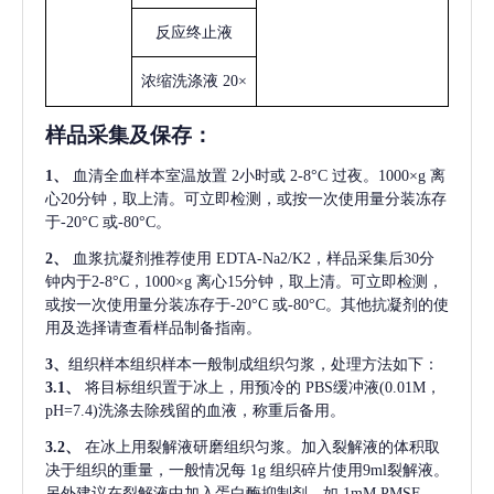
反应终止液
浓缩洗涤液
20×
样品采集及保存
：
1、
血清全血样本室温放置
2小时或 2-8°C 过夜。1000×g 离
心20分钟，取上清。可立即检测，或按一次使用量分装冻存
于-20°C 或-80°C。
2、
血浆抗凝剂推荐使用
EDTA-Na2/K2，样品采集后30分
钟内于2-8°C，1000×g 离心15分钟，取上清。可立即检测，
或按一次使用量分装冻存于-20°C 或-80°C。其他抗凝剂的使
用及选择请查看样品制备指南。
3、
组织样本组织样本一般制成组织匀浆，处理方法如下：
3.1、
将目标组织置于冰上，用预冷的
PBS缓冲液(0.01M，
pH=7.4)洗涤去除残留的血液，称重后备用。
3.2、
在冰上用裂解液研磨组织匀浆。加入裂解液的体积取
决于组织的重量，一般情况每
1g 组织碎片使用9ml裂解液。
另外建议在裂解液中加入蛋白酶抑制剂，如 1mM PMSF。