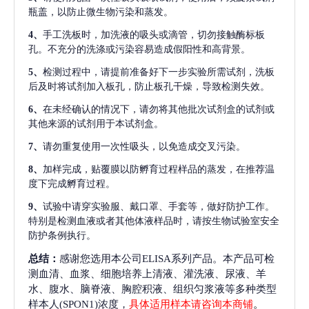
瓶盖，以防止微生物污染和蒸发。
4、
手工洗板时，加洗液的吸头或滴管，切勿接触酶标板
孔。不充分的洗涤或污染容易造成假阳性和高背景。
5、
检测过程中，请提前准备好下一步实验所需试剂，洗板
后及时将试剂加入板孔，防止板孔干燥，导致检测失效。
6、
在未经确认的情况下，请勿将其他批次试剂盒的试剂或
其他来源的试剂用于本试剂盒。
7、
请勿重复使用一次性吸头，以免造成交叉污染。
8、
加样完成，贴覆膜以防孵育过程样品的蒸发，在推荐温
度下完成孵育过程。
9、
试验中请穿实验服、戴口罩、手套等，做好防护工作。
特别是检测血液或者其他体液样品时，请按生物试验室安全
防护条例执行。
总结：
感谢您选用本公司ELISA系列产品。本产品可检
测血清、血浆、细胞培养上清液、灌洗液、尿液、羊
水、腹水、脑脊液、胸腔积液、组织匀浆液等多种类型
样本人(SPON1)浓度，
具体适用样本请咨询本商铺
。