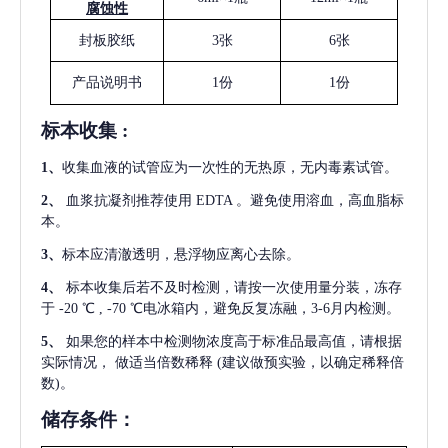
腐蚀性
封板胶纸
3张
6张
产品说明书
1份
1份
标本收集
:
1
、
收集血液的试管应为一次性的无热原，无内毒素试管。
2
、
血浆抗凝剂推荐使用
EDTA 。避免使用溶血，高血脂标
本。
3
、
标本应清澈透明，悬浮物应离心去除。
4
、
标本收集后若不及时检测，请按一次使用量分装，冻存
于
-20 ℃ , -70 ℃电冰箱内，避免反复冻融，3-6月内检测。
5
、
如果您的样本中检测物浓度高于标准品最高值，请根据
实际情况，
做适当倍数稀释
(建议做预实验，以确定稀释倍
数)。
储存条件：