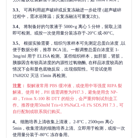
3.3、
可再利用超声破碎或反复冻融进一步处理
(超声破碎
过程中，需冰浴降温；反复冻融法可重复2次)。
3.4、
将制备好的匀浆液于
5000×g 离心 5 分钟，留取上清
即可检测。或按一次使用量分装冻存于-20°C 或-80°C。
3.5、
根据实验需要，组织匀浆样本可先测定总蛋白浓度
,以
便于数据分析，推荐 BCA 法。一般调整总蛋白浓度至 1-
3mg/ml 用于 ELISA 检测。某些组织样本，如肝脏，肾脏，
胰腺因含有较高浓度的内源性过氧物酶, 在样品浓度较高的
情况下会和显色底物反应，出现假阳性。可尝试使用
1%H2O2 灭活 15min 再检测。
注意：
裂解液常用
PBS 缓冲液，或使用中等强度 RIPA 裂
解液。使用 时，PH 值需调整为PH7.3，避免使用含 NP-
40，Triton X-100 和 DTT 的组分，会严重抑制试剂盒工
作。推荐使用50mM Tris+0.9%NaCL+0.1% SDS,PH 7.3，可
自行配制或联系我们购买。
4、
细胞培养上清收集上清液，
2-8°C，2500rpm 离心
5min，收集澄清的细胞培养上清。立即用于检测，或按一次
使用量分装于-80°C 冻存备用。