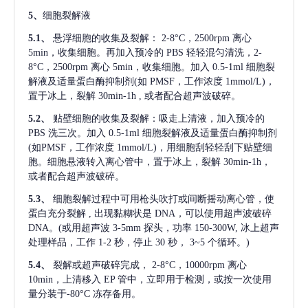
5、
细胞裂解液
5.1、
悬浮细胞的收集及裂解：
2-8°C，2500rpm 离心
5min，收集细胞。再加入预冷的 PBS 轻轻混匀清洗，2-
8°C，2500rpm 离心 5min，收集细胞。加入 0.5-1ml 细胞裂
解液及适量蛋白酶抑制剂(如 PMSF，工作浓度 1mmol/L)，
置于冰上，裂解 30min-1h , 或者配合超声波破碎。
5.2、
贴壁细胞的收集及裂解：吸走上清液，加入预冷的
PBS 洗三次。加入 0.5-1ml 细胞裂解液及适量蛋白酶抑制剂
(如PMSF，工作浓度 1mmol/L)，用细胞刮轻轻刮下贴壁细
胞。细胞悬液转入离心管中，置于冰上，裂解 30min-1h，
或者配合超声波破碎。
5.3、
细胞裂解过程中可用枪头吹打或间断摇动离心管，使
蛋白充分裂解
, 出现黏糊状是 DNA，可以使用超声波破碎
DNA。(或用超声波 3-5mm 探头，功率 150-300W, 冰上超声
处理样品，工作 1-2 秒，停止 30 秒， 3~5 个循环。)
5.4、
裂解或超声破碎完成，
2-8°C，10000rpm 离心
10min，上清移入 EP 管中，立即用于检测，或按一次使用
量分装于-80°C 冻存备用。