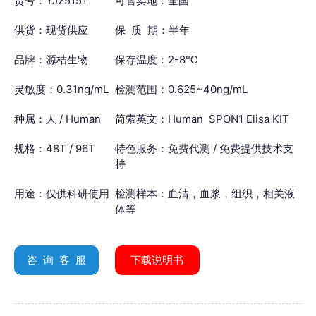
货号：YJ25151
可售卖地：全国
供货：现货供应
保 质 期：半年
品牌：源桔生物
保存温度：2-8℃
灵敏度：0.31ng/mL
检测范围：0.625~40ng/mL
种属：人 / Human
简索英文：Human SPON1 Elisa KIT
规格：48T / 96T
特色服务：免费代测 / 免费提供技术支
持
用途：仅供科研使用
检测样本：血清，血浆，组织，相关液
体等
咨 询 客 服
下载说明书