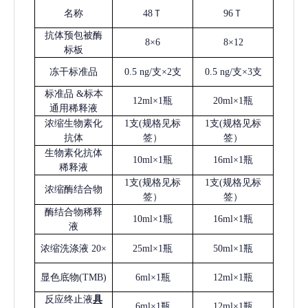
名称
48Ｔ
96Ｔ
抗体预包被酶
8×6
8×12
标板
冻干标准品
0.5 ng/支×2支
0.5 ng/支×3支
标准品
&标本
12ml×1瓶
20ml×1瓶
通用稀释液
浓缩生物素化
1支(规格见标
1支(规格见标
抗体
签）
签）
生物素化抗体
10ml×1瓶
16ml×1瓶
稀释液
1支(规格见标
1支(规格见标
浓缩酶结合物
签）
签）
酶结合物稀释
10ml×1瓶
16ml×1瓶
液
浓缩洗涤液
20×
25ml×1瓶
50ml×1瓶
显色底物
(
TMB
)
6ml×1瓶
12ml×1瓶
反应终止液
具
6ml×1瓶
12ml×1瓶