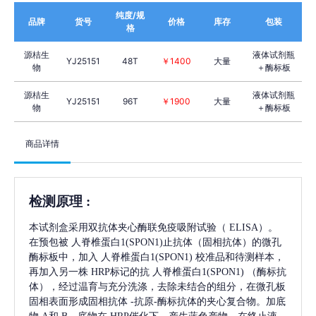
纯度/规
品牌
货号
价格
库存
包装
格
源桔生
液体试剂瓶
YJ25151
48T
￥1400
大量
物
＋酶标板
源桔生
液体试剂瓶
YJ25151
96T
￥1900
大量
物
＋酶标板
商品详情
检测原理
:
本试剂盒采用双抗体夹心酶联免疫吸附试验（
ELISA）。
在预包被
人脊椎蛋白1(SPON1)
止抗体（固相抗体）的微孔
酶标板中，加入
人脊椎蛋白1(SPON1)
校准品和待测样本，
再加入另一株
HRP标记的抗
人脊椎蛋白1(SPON1)
（酶标抗
体），经过温育与充分洗涤，去除未结合的组分，在微孔板
固相表面形成固相抗体
-抗原-酶标抗体的夹心复合物。加底