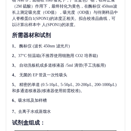
物 A和 B，底物在 HRP催化下，产生蓝色产物，在终止液
（2M 硫酸）作用下，最终转化为黄色，在酶标仪 450nm波
长上测定吸光度（OD值），吸光度（OD值）与待测样品中
人脊椎蛋白1(SPON1)
的浓度正相关。拟合校准品曲线，可
以计算出样本中
人(SPON1)
的浓度。
所需器材和试剂
1、
酶标仪
(波长 450nm 滤光片)
2、
37°C 恒温箱(不推荐使用细胞用 CO2 培养箱)
3、
自动洗板机或多道移液器
/5ml 滴管(手工洗板用)
4、
无菌的
EP 管及一次性吸头
5、
精密的单道
(0.5-10μL, 5-50μL, 20-200μL, 200-1000μL)
和多通道移液器(移液器使用前需校准)。
6、
吸水纸及加样槽
7、
去离子水或蒸馏水
试剂盒组成：