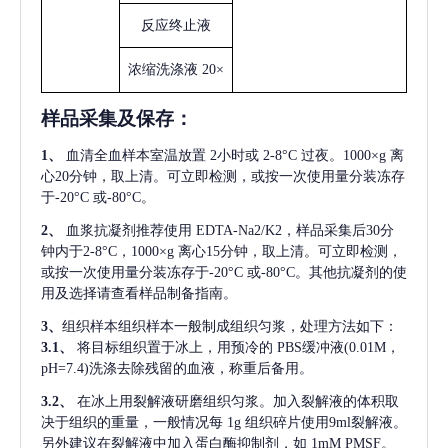
反应终止液
浓缩洗涤液
20×
样品采集及保存
：
1、
血清全血样本室温放置
2小时或 2-8°C 过夜。1000×g 离
心20分钟，取上清。可立即检测，或按一次使用量分装冻存
于-20°C 或-80°C。
2、
血浆抗凝剂推荐使用
EDTA-Na2/K2，样品采集后30分
钟内于2-8°C，1000×g 离心15分钟，取上清。可立即检测，
或按一次使用量分装冻存于-20°C 或-80°C。其他抗凝剂的使
用及选择请查看样品制备指南。
3、
组织样本组织样本一般制成组织匀浆，处理方法如下：
3.1、
将目标组织置于冰上，用预冷的
PBS缓冲液(0.01M，
pH=7.4)洗涤去除残留的血液，称重后备用。
3.2、
在冰上用裂解液研磨组织匀浆。加入裂解液的体积取
决于组织的重量，一般情况每
1g 组织碎片使用9ml裂解液。
另外建议在裂解液中加入蛋白酶抑制剂，如 1mM PMSF。