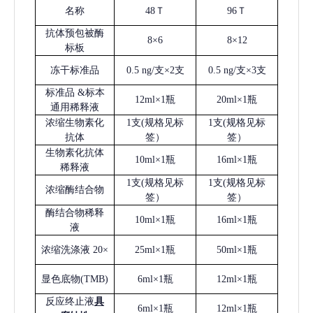
名称
48Ｔ
96Ｔ
抗体预包被酶
8×6
8×12
标板
冻干标准品
0.5 ng/支×2支
0.5 ng/支×3支
标准品
&标本
12ml×1瓶
20ml×1瓶
通用稀释液
浓缩生物素化
1支(规格见标
1支(规格见标
抗体
签）
签）
生物素化抗体
10ml×1瓶
16ml×1瓶
稀释液
1支(规格见标
1支(规格见标
浓缩酶结合物
签）
签）
酶结合物稀释
10ml×1瓶
16ml×1瓶
液
浓缩洗涤液
20×
25ml×1瓶
50ml×1瓶
显色底物
(
TMB
)
6ml×1瓶
12ml×1瓶
反应终止液
具
6ml×1瓶
12ml×1瓶