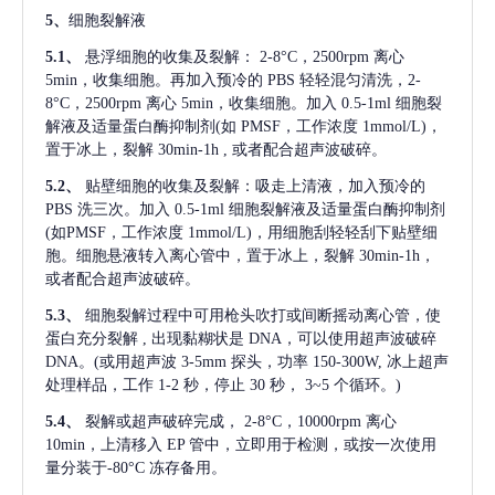
5、
细胞裂解液
5.1、
悬浮细胞的收集及裂解：
2-8°C，2500rpm 离心
5min，收集细胞。再加入预冷的 PBS 轻轻混匀清洗，2-
8°C，2500rpm 离心 5min，收集细胞。加入 0.5-1ml 细胞裂
解液及适量蛋白酶抑制剂(如 PMSF，工作浓度 1mmol/L)，
置于冰上，裂解 30min-1h , 或者配合超声波破碎。
5.2、
贴壁细胞的收集及裂解：吸走上清液，加入预冷的
PBS 洗三次。加入 0.5-1ml 细胞裂解液及适量蛋白酶抑制剂
(如PMSF，工作浓度 1mmol/L)，用细胞刮轻轻刮下贴壁细
胞。细胞悬液转入离心管中，置于冰上，裂解 30min-1h，
或者配合超声波破碎。
5.3、
细胞裂解过程中可用枪头吹打或间断摇动离心管，使
蛋白充分裂解
, 出现黏糊状是 DNA，可以使用超声波破碎
DNA。(或用超声波 3-5mm 探头，功率 150-300W, 冰上超声
处理样品，工作 1-2 秒，停止 30 秒， 3~5 个循环。)
5.4、
裂解或超声破碎完成，
2-8°C，10000rpm 离心
10min，上清移入 EP 管中，立即用于检测，或按一次使用
量分装于-80°C 冻存备用。