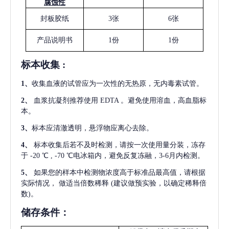
腐蚀性
封板胶纸
3张
6张
产品说明书
1份
1份
标本收集
:
1
、
收集血液的试管应为一次性的无热原，无内毒素试管。
2
、
血浆抗凝剂推荐使用
EDTA 。避免使用溶血，高血脂标
本。
3
、
标本应清澈透明，悬浮物应离心去除。
4
、
标本收集后若不及时检测，请按一次使用量分装，冻存
于
-20 ℃ , -70 ℃电冰箱内，避免反复冻融，3-6月内检测。
5
、
如果您的样本中检测物浓度高于标准品最高值，请根据
实际情况，
做适当倍数稀释
(建议做预实验，以确定稀释倍
数)。
储存条件：