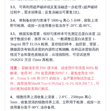
3.3、
可再利用超声破碎或反复冻融进一步处理
(超声破碎
过程中，需冰浴降温；反复冻融法可重复2次)。
3.4、
将制备好的匀浆液于
5000×g 离心 5 分钟，留取上清
即可检测。或按一次使用量分装冻存于-20°C 或-80°C。
3.5、
根据实验需要，组织匀浆样本可先测定总蛋白浓度
,以
便于数据分析，推荐 BCA 法。一般调整总蛋白浓度至 1-
3mg/ml 用于 ELISA 检测。某些组织样本，如肝脏，肾脏，
胰腺因含有较高浓度的内源性过氧物酶, 在样品浓度较高的
情况下会和显色底物反应，出现假阳性。可尝试使用
1%H2O2 灭活 15min 再检测。
注意：
裂解液常用
PBS 缓冲液，或使用中等强度 RIPA 裂
解液。使用 时，PH 值需调整为PH7.3，避免使用含 NP-
40，Triton X-100 和 DTT 的组分，会严重抑制试剂盒工
作。推荐使用50mM Tris+0.9%NaCL+0.1% SDS,PH 7.3，可
自行配制或联系我们购买。
4、
细胞培养上清收集上清液，
2-8°C，2500rpm 离心
5min，收集澄清的细胞培养上清。立即用于检测，或按一次
使用量分装于-80°C 冻存备用。