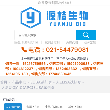
欢迎您来到源桔生物！
热搜:
ELISA试剂盒
试剂盒定制
免费代测
抗体定制
电话：021-54479081
本公司产品仅供科研使用，不用于人体及临床诊断！
销售一部：15216759556，销售二部：15921990938，销售三
部：19946122371，销售四部：13524933321，销售五部：
13641951130，销售六部：17740839645
首页
产品中心
ELISA试剂盒
人ELISA试剂盒
人激活蛋白C(APC)ELISA试剂盒
产品分类：
人 / Human
大鼠 / Rat
小鼠 / Mouse
其他 / Else