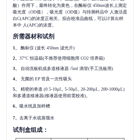
酸）作用下，最终转化为黄色，在酶标仪 450nm波长上测定
吸光度（OD值），吸光度（OD值）与待测样品中
人激活蛋
白C(APC)
的浓度正相关。拟合校准品曲线，可以计算出样
本中
人(APC)
的浓度。
所需器材和试剂
1、
酶标仪
(波长 450nm 滤光片)
2、
37°C 恒温箱(不推荐使用细胞用 CO2 培养箱)
3、
自动洗板机或多道移液器
/5ml 滴管(手工洗板用)
4、
无菌的
EP 管及一次性吸头
5、
精密的单道
(0.5-10μL, 5-50μL, 20-200μL, 200-1000μL)
和多通道移液器(移液器使用前需校准)。
6、
吸水纸及加样槽
7、
去离子水或蒸馏水
试剂盒组成：