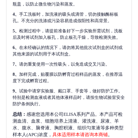
瓶盖，以防止微生物污染和蒸发。
4、
手工洗板时，加洗液的吸头或滴管，切勿接触酶标板
孔。不充分的洗涤或污染容易造成假阳性和高背景。
5、
检测过程中，请提前准备好下一步实验所需试剂，洗板
后及时将试剂加入板孔，防止板孔干燥，导致检测失效。
6、
在未经确认的情况下，请勿将其他批次试剂盒的试剂或
其他来源的试剂用于本试剂盒。
7、
请勿重复使用一次性吸头，以免造成交叉污染。
8、
加样完成，贴覆膜以防孵育过程样品的蒸发，在推荐温
度下完成孵育过程。
9、
试验中请穿实验服、戴口罩、手套等，做好防护工作。
特别是检测血液或者其他体液样品时，请按生物试验室安全
防护条例执行。
总结：
感谢您选用本公司ELISA系列产品。本产品可检
测血清、血浆、细胞培养上清液、灌洗液、尿液、羊
水、腹水、脑脊液、胸腔积液、组织匀浆液等多种类型
样本人(APC)浓度，
具体适用样本请咨询本商铺
。