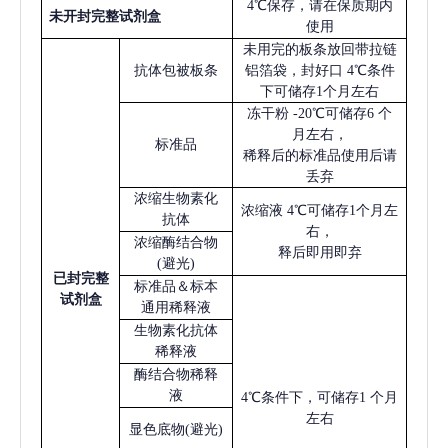
4℃保存，请在保质期内
未开封完整试剂盒
使用
未用完的板条放回带拉链
抗体包被板条
铝箔袋，封好口
4℃条件
下可储存1个月左右
冻干粉
-20℃可储存6 个
月左右，
标准品
稀释后的标准品使用后请
丢弃
浓缩生物素化
浓缩液
4℃可储存1个月左
抗体
右，
浓缩酶结合物
释后即用即弃
(避光)
已
封完整
标准品＆标本
试剂盒
通用稀释液
生物素化抗体
稀释液
酶结合物稀释
液
4℃条件下，可储存1 个月
左右
显色底物
(避光)