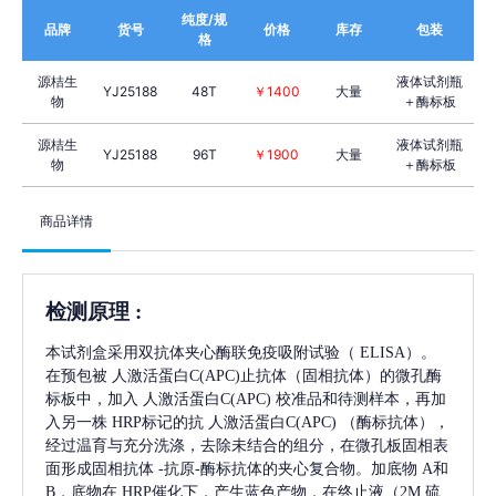
纯度/规
品牌
货号
价格
库存
包装
格
源桔生
液体试剂瓶
YJ25188
48T
￥1400
大量
物
＋酶标板
源桔生
液体试剂瓶
YJ25188
96T
￥1900
大量
物
＋酶标板
商品详情
检测原理
:
本试剂盒采用双抗体夹心酶联免疫吸附试验（
ELISA）。
在预包被
人激活蛋白C(APC)
止抗体（固相抗体）的微孔酶
标板中，加入
人激活蛋白C(APC)
校准品和待测样本，再加
入另一株
HRP标记的抗
人激活蛋白C(APC)
（酶标抗体），
经过温育与充分洗涤，去除未结合的组分，在微孔板固相表
面形成固相抗体
-抗原-酶标抗体的夹心复合物。加底物 A和
B，底物在 HRP催化下，产生蓝色产物，在终止液（2M 硫