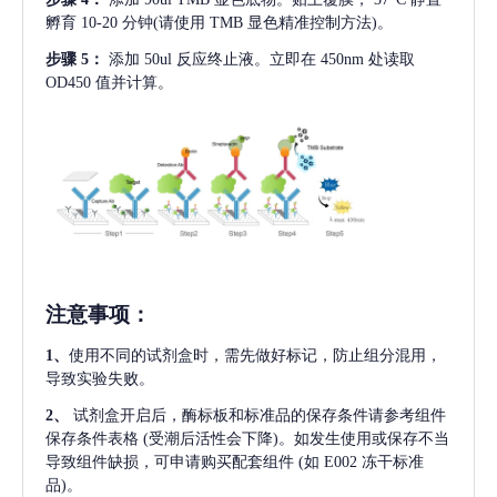
孵育 10-20 分钟(请使用 TMB 显色精准控制方法)。
步骤
5：
添加
50ul 反应终止液。立即在 450nm 处读取
OD450 值并计算。
注意事项
：
1、
使用不同的试剂盒时，需先做好标记，防止组分混用，
导致实验失败。
2、
试剂盒开启后，酶标板和标准品的保存条件请参考组件
保存条件表格
(受潮后活性会下降)。如发生使用或保存不当
导致组件缺损，可申请购买配套组件
(如 E002 冻干标准
品)。