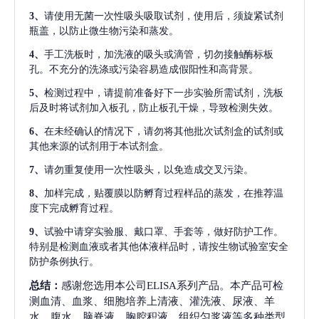
3、
请使用无菌一次性吸头吸取试剂，使用后，须旋紧试剂
瓶盖，以防止微生物污染和蒸发。
4、
手工洗板时，加洗液的吸头或滴管，切勿接触酶标板
孔。不充分的洗涤或污染容易造成假阳性和高背景。
5、
检测过程中，请提前准备好下一步实验所需试剂，洗板
后及时将试剂加入板孔，防止板孔干燥，导致检测失效。
6、
在未经确认的情况下，请勿将其他批次试剂盒的试剂或
其他来源的试剂用于本试剂盒。
7、
请勿重复使用一次性吸头，以免造成交叉污染。
8、
加样完成，贴覆膜以防孵育过程样品的蒸发，在推荐温
度下完成孵育过程。
9、
试验中请穿实验服、戴口罩、手套等，做好防护工作。
特别是检测血液或者其他体液样品时，请按生物试验室安全
防护条例执行。
总结：
感谢您选用本公司ELISA系列产品。本产品可检
测血清、血浆、细胞培养上清液、灌洗液、尿液、羊
水、腹水、脑脊液、胸腔积液、组织匀浆液等多种类型