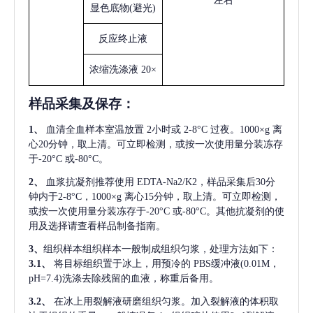
左右
显色底物
(避光)
反应终止液
浓缩洗涤液
20×
样品采集及保存
：
1、
血清全血样本室温放置
2小时或 2-8°C 过夜。1000×g 离
心20分钟，取上清。可立即检测，或按一次使用量分装冻存
于-20°C 或-80°C。
2、
血浆抗凝剂推荐使用
EDTA-Na2/K2，样品采集后30分
钟内于2-8°C，1000×g 离心15分钟，取上清。可立即检测，
或按一次使用量分装冻存于-20°C 或-80°C。其他抗凝剂的使
用及选择请查看样品制备指南。
3、
组织样本组织样本一般制成组织匀浆，处理方法如下：
3.1、
将目标组织置于冰上，用预冷的
PBS缓冲液(0.01M，
pH=7.4)洗涤去除残留的血液，称重后备用。
3.2、
在冰上用裂解液研磨组织匀浆。加入裂解液的体积取