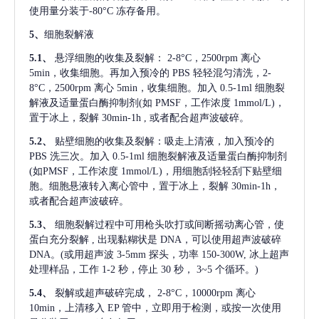
使用量分装于-80°C 冻存备用。
5、
细胞裂解液
5.1、
悬浮细胞的收集及裂解：
2-8°C，2500rpm 离心
5min，收集细胞。再加入预冷的 PBS 轻轻混匀清洗，2-
8°C，2500rpm 离心 5min，收集细胞。加入 0.5-1ml 细胞裂
解液及适量蛋白酶抑制剂(如 PMSF，工作浓度 1mmol/L)，
置于冰上，裂解 30min-1h , 或者配合超声波破碎。
5.2、
贴壁细胞的收集及裂解：吸走上清液，加入预冷的
PBS 洗三次。加入 0.5-1ml 细胞裂解液及适量蛋白酶抑制剂
(如PMSF，工作浓度 1mmol/L)，用细胞刮轻轻刮下贴壁细
胞。细胞悬液转入离心管中，置于冰上，裂解 30min-1h，
或者配合超声波破碎。
5.3、
细胞裂解过程中可用枪头吹打或间断摇动离心管，使
蛋白充分裂解
, 出现黏糊状是 DNA，可以使用超声波破碎
DNA。(或用超声波 3-5mm 探头，功率 150-300W, 冰上超声
处理样品，工作 1-2 秒，停止 30 秒， 3~5 个循环。)
5.4、
裂解或超声破碎完成，
2-8°C，10000rpm 离心
10min，上清移入 EP 管中，立即用于检测，或按一次使用