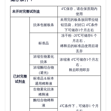
4℃保存，请在保质期内
未开封完整试剂盒
使用
未用完的板条放回带拉链
抗体包被板条
铝箔袋，封好口
4℃条件
下可储存1个月左右
冻干粉
-20℃可储存6 个
月左右，
标准品
稀释后的标准品使用后请
丢弃
浓缩生物素化
浓缩液
4℃可储存1个月左
抗体
右，
浓缩酶结合物
释后即用即弃
(避光)
已
封完整
标准品＆标本
试剂盒
通用稀释液
生物素化抗体
稀释液
酶结合物稀释
液
4℃条件下，可储存1 个月