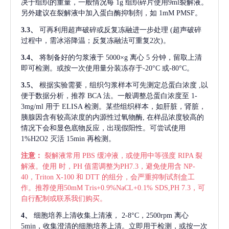
决于组织的重量，一般情况每
1g 组织碎片使用9ml裂解液。
另外建议在裂解液中加入蛋白酶抑制剂，如 1mM PMSF。
3.3、
可再利用超声破碎或反复冻融进一步处理
(超声破碎
过程中，需冰浴降温；反复冻融法可重复2次)。
3.4、
将制备好的匀浆液于
5000×g 离心 5 分钟，留取上清
即可检测。或按一次使用量分装冻存于-20°C 或-80°C。
3.5、
根据实验需要，组织匀浆样本可先测定总蛋白浓度
,以
便于数据分析，推荐 BCA 法。一般调整总蛋白浓度至 1-
3mg/ml 用于 ELISA 检测。某些组织样本，如肝脏，肾脏，
胰腺因含有较高浓度的内源性过氧物酶, 在样品浓度较高的
情况下会和显色底物反应，出现假阳性。可尝试使用
1%H2O2 灭活 15min 再检测。
注意：
裂解液常用
PBS 缓冲液，或使用中等强度 RIPA 裂
解液。使用 时，PH 值需调整为PH7.3，避免使用含 NP-
40，Triton X-100 和 DTT 的组分，会严重抑制试剂盒工
作。推荐使用50mM Tris+0.9%NaCL+0.1% SDS,PH 7.3，可
自行配制或联系我们购买。
4、
细胞培养上清收集上清液，
2-8°C，2500rpm 离心
5min，收集澄清的细胞培养上清。立即用于检测，或按一次