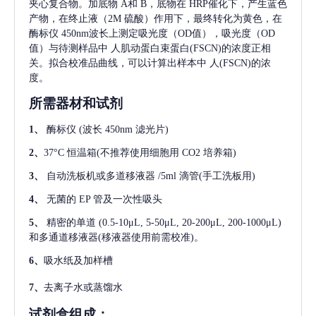
夹心复合物。加底物 A和 B，底物在 HRP催化下，产生蓝色
产物，在终止液（2M 硫酸）作用下，最终转化为黄色，在
酶标仪 450nm波长上测定吸光度（OD值），吸光度（OD
值）与待测样品中
人肌动蛋白束蛋白(FSCN)
的浓度正相
关。拟合校准品曲线，可以计算出样本中
人(FSCN)
的浓
度。
所需器材和试剂
1、
酶标仪
(波长 450nm 滤光片)
2、
37°C 恒温箱(不推荐使用细胞用 CO2 培养箱)
3、
自动洗板机或多道移液器
/5ml 滴管(手工洗板用)
4、
无菌的
EP 管及一次性吸头
5、
精密的单道
(0.5-10μL, 5-50μL, 20-200μL, 200-1000μL)
和多通道移液器(移液器使用前需校准)。
6、
吸水纸及加样槽
7、
去离子水或蒸馏水
试剂盒组成：