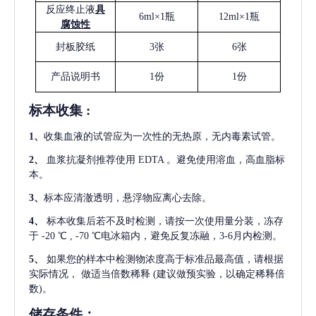
反应终止液
具
6ml×1瓶
12ml×1瓶
腐蚀性
封板胶纸
3张
6张
产品说明书
1份
1份
标本收集
:
1
、
收集血液的试管应为一次性的无热原，无内毒素试管。
2
、
血浆抗凝剂推荐使用
EDTA 。避免使用溶血，高血脂标
本。
3
、
标本应清澈透明，悬浮物应离心去除。
4
、
标本收集后若不及时检测，请按一次使用量分装，冻存
于
-20 ℃ , -70 ℃电冰箱内，避免反复冻融，3-6月内检测。
5
、
如果您的样本中检测物浓度高于标准品最高值，请根据
实际情况，
做适当倍数稀释
(建议做预实验，以确定稀释倍
数)。
储存条件：