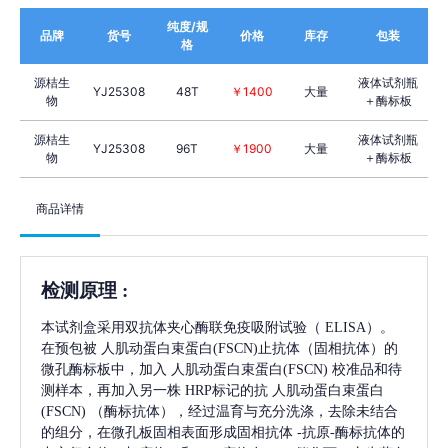
纯度/规
品牌
货号
价格
库存
包装
格
源桔生
液体试剂瓶
YJ25308
48T
￥1400
大量
物
＋酶标板
源桔生
液体试剂瓶
YJ25308
96T
￥1900
大量
物
＋酶标板
商品详情
检测原理
:
本试剂盒采用双抗体夹心酶联免疫吸附试验（
ELISA）。
在预包被
人肌动蛋白束蛋白(FSCN)
止抗体（固相抗体）的
微孔酶标板中，加入
人肌动蛋白束蛋白(FSCN)
校准品和待
测样本，再加入另一株
HRP标记的抗
人肌动蛋白束蛋白
(FSCN)
（酶标抗体），经过温育与充分洗涤，去除未结合
的组分，在微孔板固相表面形成固相抗体
-抗原-酶标抗体的