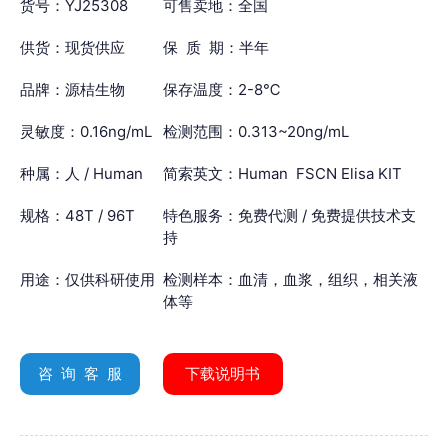
货号：YJ25308
可售卖地：全国
供货：现货供应
保 质 期：半年
品牌：源桔生物
保存温度：2-8℃
灵敏度：0.16ng/mL
检测范围：0.313~20ng/mL
种属：人 / Human
简索英文：Human FSCN Elisa KIT
规格：48T / 96T
特色服务：免费代测 / 免费提供技术支
持
用途：仅供科研使用
检测样本：血清，血浆，组织，相关液
体等
咨 询 客 服
下载说明书