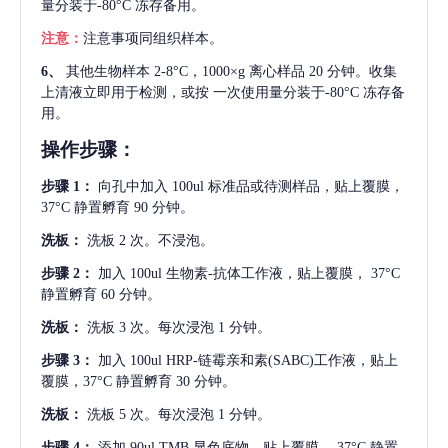
量分装于-80°C 冻存备用。
注意：
注意事项同组织样本。
6、
其他生物样本
2-8°C，1000×g 离心样品 20 分钟。收集
上清液立即用于检测，或按 一次使用量分装于-80°C 冻存备
用。
操作步骤：
步骤
1：
向孔中加入
100ul 标准品或待测样品，贴上覆膜，
37°C 静置孵育 90 分钟。
洗板：
洗板
2 次。不浸泡。
步骤
2：
加入
100ul 生物素-抗体工作液，贴上覆膜， 37°C
静置孵育 60 分钟。
洗板：
洗板
3 次。每次浸泡 1 分钟。
步骤
3：
加入
100ul HRP-链霉亲和素(SABC)工作液，贴上
覆膜，37°C 静置孵育 30 分钟。
洗板：
洗板
5 次。每次浸泡 1 分钟。
步骤
4：
添加
90ul TMB 显色底物。贴上覆膜， 37°C 静置