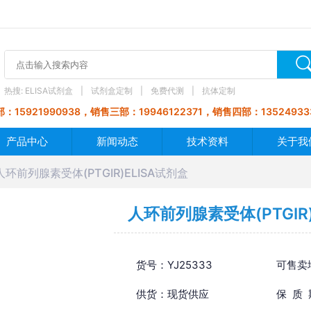
热搜:
ELISA试剂盒
试剂盒定制
免费代测
抗体定制
：15921990938，销售三部：19946122371，销售四部：13524933
产品中心
新闻动态
技术资料
关于我
人环前列腺素受体(PTGIR)ELISA试剂盒
人环前列腺素受体(PTGIR)
货号：YJ25333
可售卖
供货：现货供应
保 质