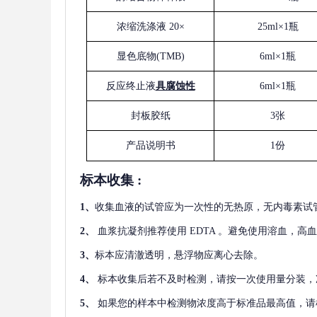
浓缩洗涤液
20×
25ml×1瓶
显色底物
(
TMB
)
6ml×1瓶
反应终止液
具腐蚀性
6ml×1瓶
封板胶纸
3张
产品说明书
1份
标本收集
:
1
、
收集血液的试管应为一次性的无热原，无内毒素试
2
、
血浆抗凝剂推荐使用
EDTA 。避免使用溶血，高
3
、
标本应清澈透明，悬浮物应离心去除。
4
、
标本收集后若不及时检测，请按一次使用量分装，
5
、
如果您的样本中检测物浓度高于标准品最高值，请