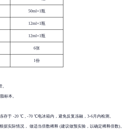
50ml×1瓶
12ml×1瓶
12ml×1瓶
6张
1份
管。
血脂标本。
冻存于
-20 ℃ , -70 ℃电冰箱内，避免反复冻融，3-6月内检测。
根据实际情况，
做适当倍数稀释
(建议做预实验，以确定稀释倍数)。