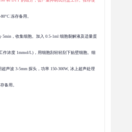
 X-100 和 DTT 的组分，会严重抑制试剂盒工作。推荐使
80°C 冻存备用。
离心 5min，收集细胞。加入 0.5-1ml 细胞裂解液及适量蛋
F，工作浓度 1mmol/L)，用细胞刮轻轻刮下贴壁细胞。细
波 3-5mm 探头，功率 150-300W, 冰上超声处理
 冻存备用。