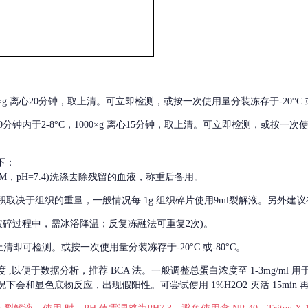
000×g 离心20分钟，取上清。可立即检测，或按一次使用量分装冻存于-20°C 或
后30分钟内于2-8°C，1000×g 离心15分钟，取上清。可立即检测，或按一次
下：
01M，pH=7.4)洗涤去除残留的血液，称重后备用。
积取决于组织的重量，一般情况每
1g 组织碎片使用9ml裂解液。另外建议
破碎过程中，需冰浴降温；反复冻融法可重复2次)。
留取上清即可检测。或按一次使用量分装冻存于-20°C 或-80°C。
度
,以便于数据分析，推荐 BCA 法。一般调整总蛋白浓度至 1-3mg/ml
会和显色底物反应，出现假阳性。可尝试使用 1%H2O2 灭活 15min 