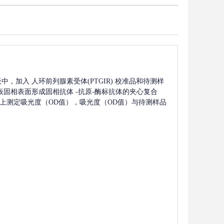
板中，加入
人环前列腺素受体(PTGIR)
校准品和待测样
板固相表面形成固相抗体
-抗原-酶标抗体的夹心复合
波长上测定吸光度（OD值），吸光度（OD值）与待测样品