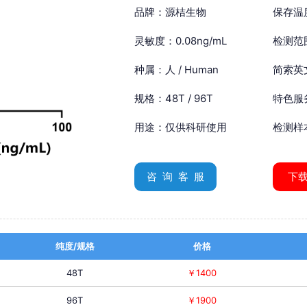
品牌：源桔生物
保存温
灵敏度：0.08ng/mL
检测范围
种属：人 / Human
简索英文：
规格：48T / 96T
特色服
用途：仅供科研使用
检测样
咨 询 客 服
下
纯度/规格
价格
48T
￥1400
96T
￥1900