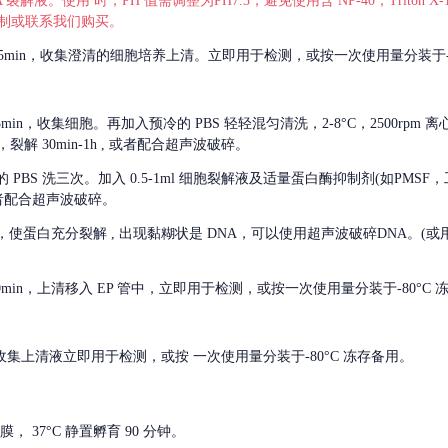
 裂解液。使用 时，PH 值需调整为PH7.3，避免使用含 NP-40，Triton
，可自行配制或联系我们购买。
m 离心 5min，收集澄清的细胞培养上清。立即用于检测，或按一次使用量分装于-
离心 5min，收集细胞。再加入预冷的 PBS 轻轻混匀清洗，2-8°C，2500rpm 
裂解 30min-1h , 或者配合超声波破碎。
的
PBS 洗三次。加入 0.5-1ml 细胞裂解液及适量蛋白酶抑制剂(如PMS
或者配合超声波破碎。
，使蛋白充分裂解
, 出现黏糊状是 DNA，可以使用超声波破碎DNA。(或用超声
 离心 10min，上清移入 EP 管中，立即用于检测，或按一次使用量分装于-80°C
 分钟。收集上清液立即用于检测，或按 一次使用量分装于-80°C 冻存备用。
， 37°C 静置孵育 90 分钟。