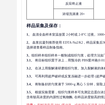
反应终止液
浓缩洗涤液
20×
样品采集及保存
：
1、
血清全血样本室温放置
2小时或 2-8°C 过夜。1
2、
血浆抗凝剂推荐使用
EDTA-Na2/K2，样品采集
选择请查看样品制备指南。
3、
组织样本组织样本一般制成组织匀浆，处理方法如
3.1、
将目标组织置于冰上，用预冷的
PBS缓冲液(0.
3.2、
在冰上用裂解液研磨组织匀浆。加入裂解液的体
3.3、
可再利用超声破碎或反复冻融进一步处理
(超声
3.4、
将制备好的匀浆液于
5000×g 离心 5 分钟，
3.5、
根据实验需要，组织匀浆样本可先测定总蛋白浓
含有较高浓度的内源性过氧物酶, 在样品浓度较高的情况下