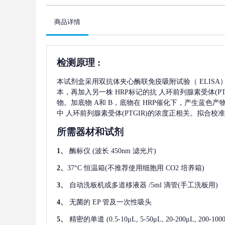
商品详情
检测原理
:
本试剂盒采用双抗体夹心酶联免疫吸附试验（
ELIS
本，再加入另一株
HRP标记的抗
人环前列腺素受体(PTG
物。加底物 A和 B，底物在 HRP催化下，产生蓝色
中
人环前列腺素受体(PTGIR)
的浓度正相关。拟合校准
所需器材和试剂
1、
酶标仪
(波长 450nm 滤光片)
2、
37°C 恒温箱(不推荐使用细胞用 CO2 培养箱)
3、
自动洗板机或多道移液器
/5ml 滴管(手工洗板用)
4、
无菌的
EP 管及一次性吸头
5、
精密的单道
(0.5-10μL, 5-50μL, 20-200μL