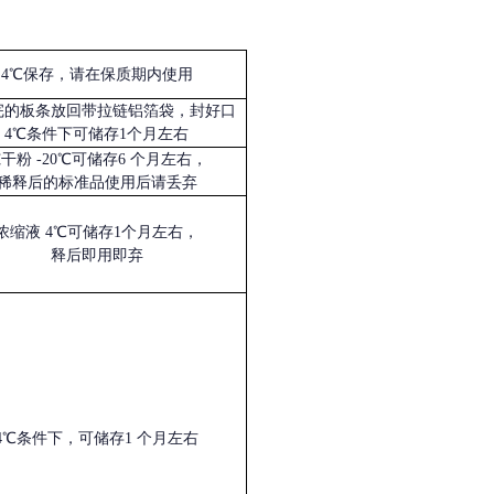
4℃保存，请在保质期内使用
完的板条放回带拉链铝箔袋，封好口
4℃条件下可储存1个月左右
冻干粉
-20℃可储存6 个月左右，
稀释后的标准品使用后请丢弃
浓缩液
4℃可储存1个月左右，
释后即用即弃
4℃条件下，可储存1 个月左右