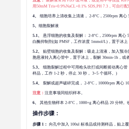
注意：
裂解液常用
PBS 缓冲液，或使用中等强度 RIPA
用50mM Tris+0.9%NaCL+0.1% SDS,PH 7.3
4、
细胞培养上清收集上清液，
2-8°C，2500rp
5、
细胞裂解液
5.1、
悬浮细胞的收集及裂解：
2-8°C，2500rpm 
白酶抑制剂(如 PMSF，工作浓度 1mmol/L)，置于冰上，
5.2、
贴壁细胞的收集及裂解：吸走上清液，加入预冷
胞悬液转入离心管中，置于冰上，裂解 30min-1h，
5.3、
细胞裂解过程中可用枪头吹打或间断摇动离心管
样品，工作 1-2 秒，停止 30 秒， 3~5 个循环。)
5.4、
裂解或超声破碎完成，
2-8°C，10000rpm
注意：
注意事项同组织样本。
6、
其他生物样本
2-8°C，1000×g 离心样品 20
操作步骤：
步骤
1：
向孔中加入
100ul 标准品或待测样品，贴上覆膜