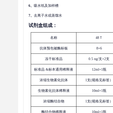
6、
吸水纸及加样槽
7、
去离子水或蒸馏水
试剂盒组成：
名称
48Ｔ
抗体预包被酶标板
8×6
冻干标准品
0.5 ng/支×2支
标准品
&标本通用稀释液
12ml×1瓶
浓缩生物素化抗体
1支(规格见标签）
生物素化抗体稀释液
10ml×1瓶
浓缩酶结合物
1支(规格见标签）
酶结合物稀释液
10ml×1瓶