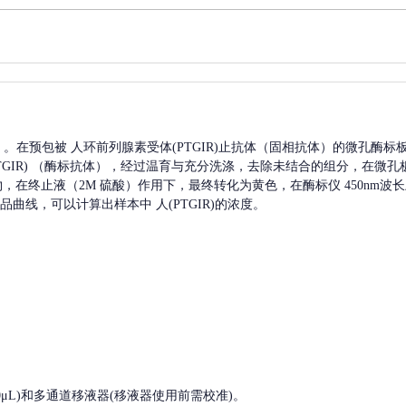
A）。在预包被
人环前列腺素受体(PTGIR)
止抗体（固相抗体）的微孔酶标
IR)
（酶标抗体），经过温育与充分洗涤，去除未结合的组分，在微孔
产物，在终止液（2M 硫酸）作用下，最终转化为黄色，在酶标仪 450nm
品曲线，可以计算出样本中
人(PTGIR)
的浓度。
, 200-1000μL)和多通道移液器(移液器使用前需校准)。