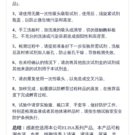
品)。
3、
请使用无菌一次性吸头吸取试剂，使用后，须旋紧试剂
瓶盖，以防止微生物污染和蒸发。
4、
手工洗板时，加洗液的吸头或滴管，切勿接触酶标板
孔。不充分的洗涤或污染容易造成假阳性和高背景。
5、
检测过程中，请提前准备好下一步实验所需试剂，洗板
后及时将试剂加入板孔，防止板孔干燥，导致检测失效。
6、
在未经确认的情况下，请勿将其他批次试剂盒的试剂或
其他来源的试剂用于本试剂盒。
7、
请勿重复使用一次性吸头，以免造成交叉污染。
8、
加样完成，贴覆膜以防孵育过程样品的蒸发，在推荐温
度下完成孵育过程。
9、
试验中请穿实验服、戴口罩、手套等，做好防护工作。
特别是检测血液或者其他体液样品时，请按生物试验室安全
防护条例执行。
总结：
感谢您选用本公司ELISA系列产品。本产品可检
测血清、血浆、细胞培养上清液、灌洗液、尿液、羊