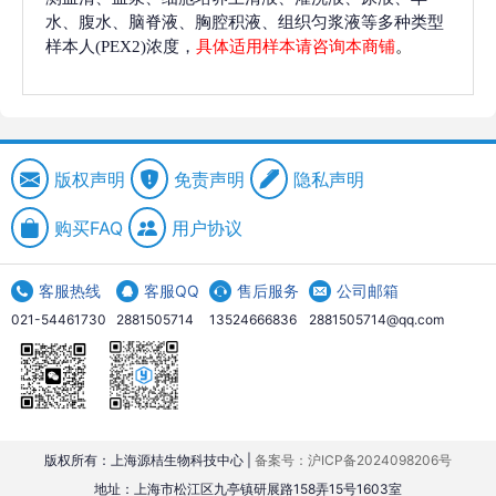
水、腹水、脑脊液、胸腔积液、组织匀浆液等多种类型
样本人(PEX2)浓度，
具体适用样本请咨询本商铺
。
版权声明
免责声明
隐私声明
购买FAQ
用户协议
客服热线
客服QQ
售后服务
公司邮箱
021-54461730
2881505714
13524666836
2881505714@qq.com
版权所有：上海源桔生物科技中心 |
备案号：沪ICP备2024098206号
地址：上海市松江区九亭镇研展路158弄15号1603室