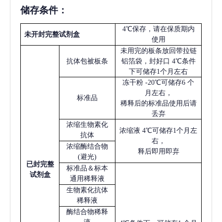
储存条件：
4℃保存，请在保质期内
未开封完整试剂盒
使用
未用完的板条放回带拉链
抗体包被板条
铝箔袋，封好口
4℃条件
下可储存1个月左右
冻干粉
-20℃可储存6 个
月左右，
标准品
稀释后的标准品使用后请
丢弃
浓缩生物素化
浓缩液
4℃可储存1个月左
抗体
右，
浓缩酶结合物
释后即用即弃
(避光)
已
封完整
标准品＆标本
试剂盒
通用稀释液
生物素化抗体
稀释液
酶结合物稀释