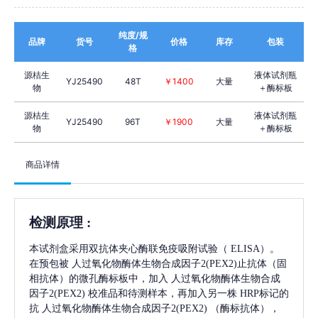
纯度/规
品牌
货号
价格
库存
包装
格
源桔生
液体试剂瓶
YJ25490
48T
￥1400
大量
物
＋酶标板
源桔生
液体试剂瓶
YJ25490
96T
￥1900
大量
物
＋酶标板
商品详情
检测原理
:
本试剂盒采用双抗体夹心酶联免疫吸附试验（
ELISA）。
在预包被
人过氧化物酶体生物合成因子2(PEX2)
止抗体（固
相抗体）的微孔酶标板中，加入
人过氧化物酶体生物合成
因子2(PEX2)
校准品和待测样本，再加入另一株
HRP标记的
抗
人过氧化物酶体生物合成因子2(PEX2)
（酶标抗体），