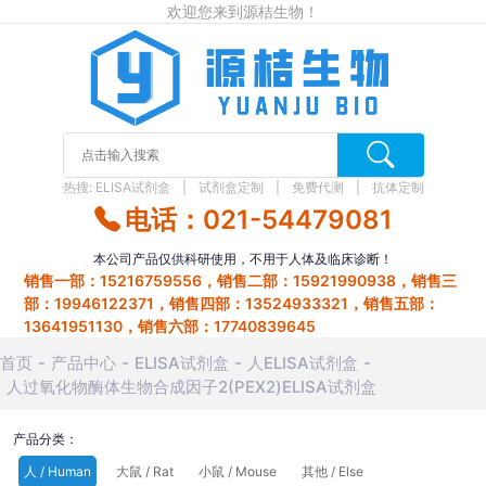
欢迎您来到源桔生物！
热搜:
ELISA试剂盒
试剂盒定制
免费代测
抗体定制
电话：021-54479081
本公司产品仅供科研使用，不用于人体及临床诊断！
销售一部：15216759556，销售二部：15921990938，销售三
部：19946122371，销售四部：13524933321，销售五部：
13641951130，销售六部：17740839645
首页
产品中心
ELISA试剂盒
人ELISA试剂盒
人过氧化物酶体生物合成因子2(PEX2)ELISA试剂盒
产品分类：
人 / Human
大鼠 / Rat
小鼠 / Mouse
其他 / Else