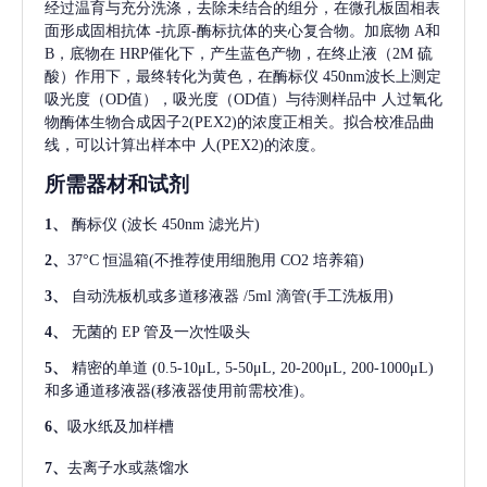
经过温育与充分洗涤，去除未结合的组分，在微孔板固相表
面形成固相抗体
-抗原-酶标抗体的夹心复合物。加底物 A和
B，底物在 HRP催化下，产生蓝色产物，在终止液（2M 硫
酸）作用下，最终转化为黄色，在酶标仪 450nm波长上测定
吸光度（OD值），吸光度（OD值）与待测样品中
人过氧化
物酶体生物合成因子2(PEX2)
的浓度正相关。拟合校准品曲
线，可以计算出样本中
人(PEX2)
的浓度。
所需器材和试剂
1、
酶标仪
(波长 450nm 滤光片)
2、
37°C 恒温箱(不推荐使用细胞用 CO2 培养箱)
3、
自动洗板机或多道移液器
/5ml 滴管(手工洗板用)
4、
无菌的
EP 管及一次性吸头
5、
精密的单道
(0.5-10μL, 5-50μL, 20-200μL, 200-1000μL)
和多通道移液器(移液器使用前需校准)。
6、
吸水纸及加样槽
7、
去离子水或蒸馏水