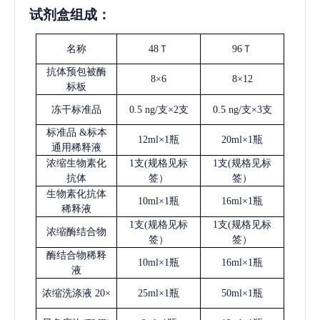
试剂盒组成：
名称
48Ｔ
96Ｔ
抗体预包被酶
8×6
8×12
标板
冻干标准品
0.5 ng/支×2支
0.5 ng/支×3支
标准品
&标本
12ml×1瓶
20ml×1瓶
通用稀释液
浓缩生物素化
1支(规格见标
1支(规格见标
抗体
签）
签）
生物素化抗体
10ml×1瓶
16ml×1瓶
稀释液
1支(规格见标
1支(规格见标
浓缩酶结合物
签）
签）
酶结合物稀释
10ml×1瓶
16ml×1瓶
液
浓缩洗涤液
20×
25ml×1瓶
50ml×1瓶