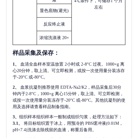
液
4℃条件下，可储存1 个月
左右
显色底物
(避光)
反应终止液
浓缩洗涤液
20×
样品采集及保存
：
1、
血清全血样本室温放置
2小时或 2-8°C 过夜。1000×g 离
心20分钟，取上清。可立即检测，或按一次使用量分装冻存
于-20°C 或-80°C。
2、
血浆抗凝剂推荐使用
EDTA-Na2/K2，样品采集后30分
钟内于2-8°C，1000×g 离心15分钟，取上清。可立即检测，
或按一次使用量分装冻存于-20°C 或-80°C。其他抗凝剂的使
用及选择请查看样品制备指南。
3、
组织样本组织样本一般制成组织匀浆，处理方法如下：
3.1、
将目标组织置于冰上，用预冷的
PBS缓冲液(0.01M，
pH=7.4)洗涤去除残留的血液，称重后备用。