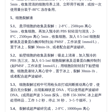
5min，收集澄清的细胞培养上清。立即用于检测，或按一次
使用量分装于-80°C 冻存备用。
5、
细胞裂解液
5.1、
悬浮细胞的收集及裂解：
2-8°C，2500rpm 离心
5min，收集细胞。再加入预冷的 PBS 轻轻混匀清洗，2-
8°C，2500rpm 离心 5min，收集细胞。加入 0.5-1ml 细胞裂
解液及适量蛋白酶抑制剂(如 PMSF，工作浓度 1mmol/L)，
置于冰上，裂解 30min-1h , 或者配合超声波破碎。
5.2、
贴壁细胞的收集及裂解：吸走上清液，加入预冷的
PBS 洗三次。加入 0.5-1ml 细胞裂解液及适量蛋白酶抑制剂
(如PMSF，工作浓度 1mmol/L)，用细胞刮轻轻刮下贴壁细
胞。细胞悬液转入离心管中，置于冰上，裂解 30min-1h，
或者配合超声波破碎。
5.3、
细胞裂解过程中可用枪头吹打或间断摇动离心管，使
蛋白充分裂解
, 出现黏糊状是 DNA，可以使用超声波破碎
DNA。(或用超声波 3-5mm 探头，功率 150-300W, 冰上超声
处理样品，工作 1-2 秒，停止 30 秒， 3~5 个循环。)
5.4、
裂解或超声破碎完成，
2-8°C，10000rpm 离心