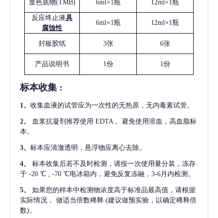
显色底物
(
TMB
)
6ml×1瓶
12ml×1瓶
反应终止液
具
6ml×1瓶
12ml×1瓶
腐蚀性
封板胶纸
3张
6张
产品说明书
1份
1份
标本收集
:
1
、
收集血液的试管应为一次性的无热原，无内毒素试管。
2
、
血浆抗凝剂推荐使用
EDTA 。避免使用溶血，高血脂标
本。
3
、
标本应清澈透明，悬浮物应离心去除。
4
、
标本收集后若不及时检测，请按一次使用量分装，冻存
于
-20 ℃ , -70 ℃电冰箱内，避免反复冻融，3-6月内检测。
5
、
如果您的样本中检测物浓度高于标准品最高值，请根据
实际情况，
做适当倍数稀释
(建议做预实验，以确定稀释倍
数)。