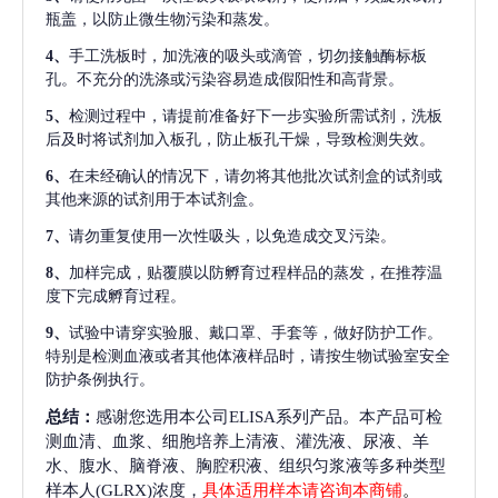
瓶盖，以防止微生物污染和蒸发。
4、
手工洗板时，加洗液的吸头或滴管，切勿接触酶标板
孔。不充分的洗涤或污染容易造成假阳性和高背景。
5、
检测过程中，请提前准备好下一步实验所需试剂，洗板
后及时将试剂加入板孔，防止板孔干燥，导致检测失效。
6、
在未经确认的情况下，请勿将其他批次试剂盒的试剂或
其他来源的试剂用于本试剂盒。
7、
请勿重复使用一次性吸头，以免造成交叉污染。
8、
加样完成，贴覆膜以防孵育过程样品的蒸发，在推荐温
度下完成孵育过程。
9、
试验中请穿实验服、戴口罩、手套等，做好防护工作。
特别是检测血液或者其他体液样品时，请按生物试验室安全
防护条例执行。
总结：
感谢您选用本公司ELISA系列产品。本产品可检
测血清、血浆、细胞培养上清液、灌洗液、尿液、羊
水、腹水、脑脊液、胸腔积液、组织匀浆液等多种类型
样本人(GLRX)浓度，
具体适用样本请咨询本商铺
。