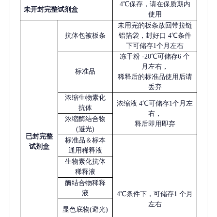
4℃保存，请在保质期内
未开封完整试剂盒
使用
未用完的板条放回带拉链
抗体包被板条
铝箔袋，封好口
4℃条件
下可储存1个月左右
冻干粉
-20℃可储存6 个
月左右，
标准品
稀释后的标准品使用后请
丢弃
浓缩生物素化
浓缩液
4℃可储存1个月左
抗体
右，
浓缩酶结合物
释后即用即弃
(避光)
已
封完整
标准品＆标本
试剂盒
通用稀释液
生物素化抗体
稀释液
酶结合物稀释
液
4℃条件下，可储存1 个月
左右
显色底物
(避光)