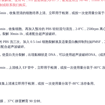
 裂解液。使用 时，PH 值需调整为PH7.3，避免使用含 NP-40，Triton
，可自行配制或联系我们购买。
m 离心 5min，收集澄清的细胞培养上清。立即用于检测，或按一次使用量分装于-
离心 5min，收集细胞。再加入预冷的 PBS 轻轻混匀清洗，2-8°C，2500rpm 
裂解 30min-1h , 或者配合超声波破碎。
的
PBS 洗三次。加入 0.5-1ml 细胞裂解液及适量蛋白酶抑制剂(如PMS
或者配合超声波破碎。
，使蛋白充分裂解
, 出现黏糊状是 DNA，可以使用超声波破碎DNA。(或用超声
 离心 10min，上清移入 EP 管中，立即用于检测，或按一次使用量分装于-80°C
 分钟。收集上清液立即用于检测，或按 一次使用量分装于-80°C 冻存备用。
， 37°C 静置孵育 90 分钟。