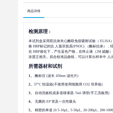
商品详情
检测原理
:
本试剂盒采用双抗体夹心酶联免疫吸附试验（
ELIS
株
HRP标记的抗
人孤菲肽原(PNOC)
（酶标抗体），
在 HRP催化下，产生蓝色产物，在终止液（2M 硫酸
浓度正相关。拟合校准品曲线，可以计算出样本中
人(
所需器材和试剂
1、
酶标仪
(波长 450nm 滤光片)
2、
37°C 恒温箱(不推荐使用细胞用 CO2 培养箱)
3、
自动洗板机或多道移液器
/5ml 滴管(手工洗板用)
4、
无菌的
EP 管及一次性吸头
5、
精密的单道
(0.5-10μL, 5-50μL, 20-200μL