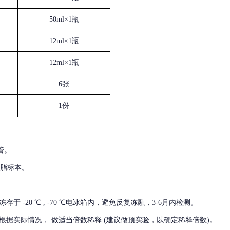
50ml×1瓶
12ml×1瓶
12ml×1瓶
6张
1份
管。
血脂标本。
冻存于
-20 ℃ , -70 ℃电冰箱内，避免反复冻融，3-6月内检测。
根据实际情况，
做适当倍数稀释
(建议做预实验，以确定稀释倍数)。