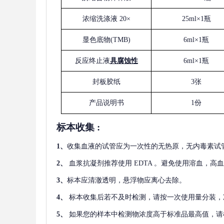
浓缩洗涤液
20×
25ml×1瓶
显色底物
(
TMB
)
6ml×1瓶
反应终止液
具腐蚀性
6ml×1瓶
封板胶纸
3张
产品说明书
1份
标本收集
:
1
、
收集血液的试管应为一次性的无热原，无内毒素试
2
、
血浆抗凝剂推荐使用
EDTA 。避免使用溶血，高
3
、
标本应清澈透明，悬浮物应离心去除。
4
、
标本收集后若不及时检测，请按一次使用量分装，
5
、
如果您的样本中检测物浓度高于标准品最高值，请