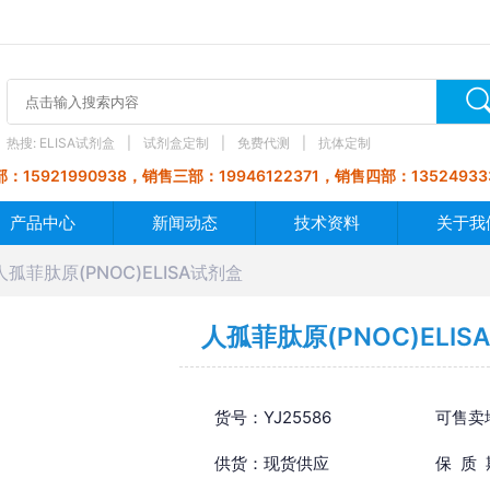
热搜:
ELISA试剂盒
试剂盒定制
免费代测
抗体定制
：15921990938，销售三部：19946122371，销售四部：13524933
产品中心
新闻动态
技术资料
关于我
人孤菲肽原(PNOC)ELISA试剂盒
人孤菲肽原(PNOC)ELIS
货号：YJ25586
可售卖
供货：现货供应
保 质