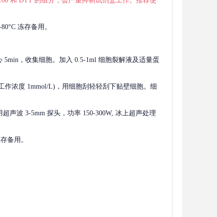
 X-100 和 DTT 的组分，会严重抑制试剂盒工作。推荐使
80°C 冻存备用。
离心 5min，收集细胞。加入 0.5-1ml 细胞裂解液及适量蛋
F，工作浓度 1mmol/L)，用细胞刮轻轻刮下贴壁细胞。细
波 3-5mm 探头，功率 150-300W, 冰上超声处理
 冻存备用。