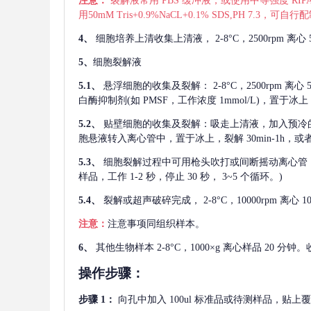
注意：
裂解液常用
PBS 缓冲液，或使用中等强度 RIPA
用50mM Tris+0.9%NaCL+0.1% SDS,PH 7.3
4、
细胞培养上清收集上清液，
2-8°C，2500rp
5、
细胞裂解液
5.1、
悬浮细胞的收集及裂解：
2-8°C，2500rpm 
白酶抑制剂(如 PMSF，工作浓度 1mmol/L)，置于冰上，
5.2、
贴壁细胞的收集及裂解：吸走上清液，加入预冷
胞悬液转入离心管中，置于冰上，裂解 30min-1h，
5.3、
细胞裂解过程中可用枪头吹打或间断摇动离心管
样品，工作 1-2 秒，停止 30 秒， 3~5 个循环。)
5.4、
裂解或超声破碎完成，
2-8°C，10000rpm
注意：
注意事项同组织样本。
6、
其他生物样本
2-8°C，1000×g 离心样品 20
操作步骤：
步骤
1：
向孔中加入
100ul 标准品或待测样品，贴上覆膜