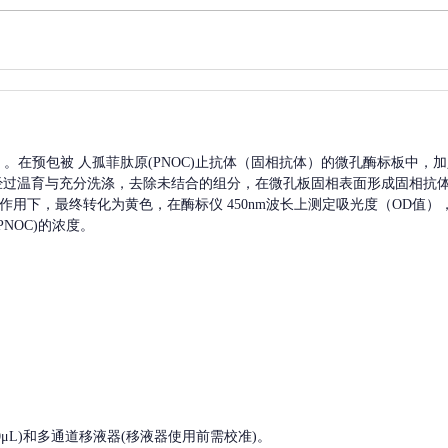
A）。在预包被
人孤菲肽原(PNOC)
止抗体（固相抗体）的微孔酶标板中，加
经过温育与充分洗涤，去除未结合的组分，在微孔板固相表面形成固相抗
）作用下，最终转化为黄色，在酶标仪 450nm波长上测定吸光度（OD值
PNOC)
的浓度。
, 200-1000μL)和多通道移液器(移液器使用前需校准)。