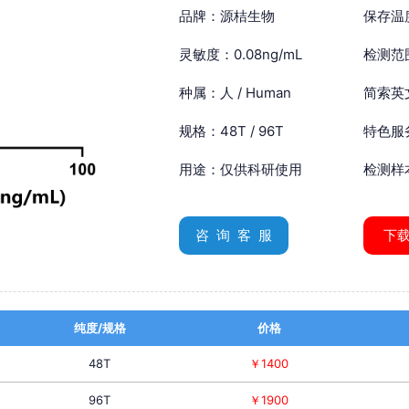
品牌：源桔生物
保存温
灵敏度：0.08ng/mL
检测范围
种属：人 / Human
简索英文：
规格：48T / 96T
特色服
用途：仅供科研使用
检测样
咨 询 客 服
下
纯度/规格
价格
48T
￥1400
96T
￥1900