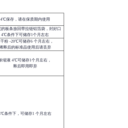
4℃保存，请在保质期内使用
完的板条放回带拉链铝箔袋，封好口
4℃条件下可储存1个月左右
冻干粉
-20℃可储存6 个月左右，
稀释后的标准品使用后请丢弃
浓缩液
4℃可储存1个月左右，
释后即用即弃
4℃条件下，可储存1 个月左右