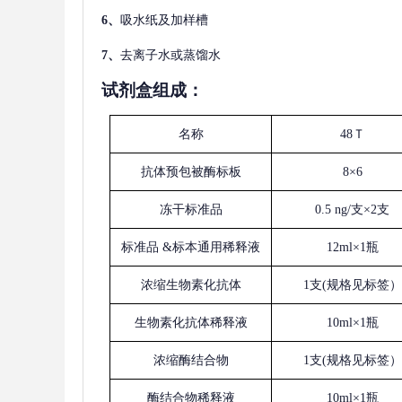
6、
吸水纸及加样槽
7、
去离子水或蒸馏水
试剂盒组成：
名称
48Ｔ
抗体预包被酶标板
8×6
冻干标准品
0.5 ng/支×2支
标准品
&标本通用稀释液
12ml×1瓶
浓缩生物素化抗体
1支(规格见标签）
生物素化抗体稀释液
10ml×1瓶
浓缩酶结合物
1支(规格见标签）
酶结合物稀释液
10ml×1瓶