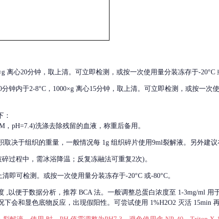
000×g 离心20分钟，取上清。可立即检测，或按一次使用量分装冻存于-20°C 或
后30分钟内于2-8°C，1000×g 离心15分钟，取上清。可立即检测，或按一次
下：
01M，pH=7.4)洗涤去除残留的血液，称重后备用。
积取决于组织的重量，一般情况每
1g 组织碎片使用9ml裂解液。另外建议
破碎过程中，需冰浴降温；反复冻融法可重复2次)。
留取上清即可检测。或按一次使用量分装冻存于-20°C 或-80°C。
度
,以便于数据分析，推荐 BCA 法。一般调整总蛋白浓度至 1-3mg/ml
会和显色底物反应，出现假阳性。可尝试使用 1%H2O2 灭活 15min 