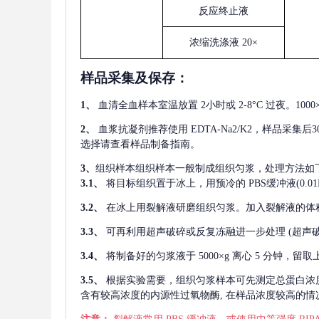
反应终止液
浓缩洗涤液
20×
样品采集及保存
：
1、
血清全血样本室温放置
2小时或 2-8°C 过夜。1
2、
血浆抗凝剂推荐使用
EDTA-Na2/K2，样品采集
选择请查看样品制备指南。
3、
组织样本组织样本一般制成组织匀浆，处理方法如
3.1、
将目标组织置于冰上，用预冷的
PBS缓冲液(0.
3.2、
在冰上用裂解液研磨组织匀浆。加入裂解液的体
3.3、
可再利用超声破碎或反复冻融进一步处理
(超声
3.4、
将制备好的匀浆液于
5000×g 离心 5 分钟，
3.5、
根据实验需要，组织匀浆样本可先测定总蛋白浓
含有较高浓度的内源性过氧物酶, 在样品浓度较高的情况下