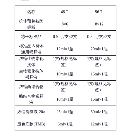
名称
48Ｔ
96Ｔ
抗体预包被酶
8×6
8×12
标板
冻干标准品
0.5 ng/支×2支
0.5 ng/支×3支
标准品
&标本
12ml×1瓶
20ml×1瓶
通用稀释液
浓缩生物素化
1支(规格见标
1支(规格见标
抗体
签）
签）
生物素化抗体
10ml×1瓶
16ml×1瓶
稀释液
1支(规格见标
1支(规格见标
浓缩酶结合物
签）
签）
酶结合物稀释
10ml×1瓶
16ml×1瓶
液
浓缩洗涤液
20×
25ml×1瓶
50ml×1瓶
显色底物
(
TMB
)
6ml×1瓶
12ml×1瓶