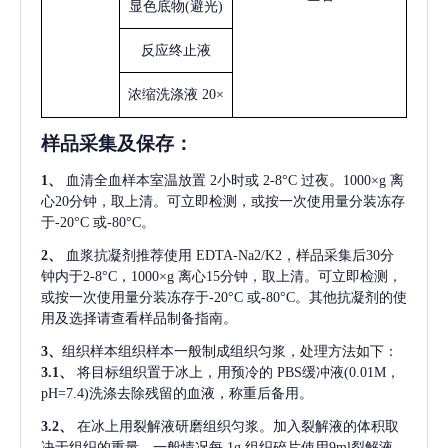
显色底物
(避光)
反应终止液
浓缩洗涤液
20×
样品采集及保存
：
1、
血清全血样本室温放置
2小时或 2-8°C 过夜。1000×g 离
心20分钟，取上清。可立即检测，或按一次使用量分装冻存
于-20°C 或-80°C。
2、
血浆抗凝剂推荐使用
EDTA-Na2/K2，样品采集后30分
钟内于2-8°C，1000×g 离心15分钟，取上清。可立即检测，
或按一次使用量分装冻存于-20°C 或-80°C。其他抗凝剂的使
用及选择请查看样品制备指南。
3、
组织样本组织样本一般制成组织匀浆，处理方法如下：
3.1、
将目标组织置于冰上，用预冷的
PBS缓冲液(0.01M，
pH=7.4)洗涤去除残留的血液，称重后备用。
3.2、
在冰上用裂解液研磨组织匀浆。加入裂解液的体积取
决于组织的重量，一般情况每
1g 组织碎片使用9ml裂解液。