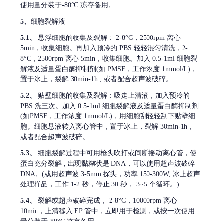
使用量分装于-80°C 冻存备用。
5、
细胞裂解液
5.1、
悬浮细胞的收集及裂解：
2-8°C，2500rpm 离心
5min，收集细胞。再加入预冷的 PBS 轻轻混匀清洗，2-
8°C，2500rpm 离心 5min，收集细胞。加入 0.5-1ml 细胞裂
解液及适量蛋白酶抑制剂(如 PMSF，工作浓度 1mmol/L)，
置于冰上，裂解 30min-1h , 或者配合超声波破碎。
5.2、
贴壁细胞的收集及裂解：吸走上清液，加入预冷的
PBS 洗三次。加入 0.5-1ml 细胞裂解液及适量蛋白酶抑制剂
(如PMSF，工作浓度 1mmol/L)，用细胞刮轻轻刮下贴壁细
胞。细胞悬液转入离心管中，置于冰上，裂解 30min-1h，
或者配合超声波破碎。
5.3、
细胞裂解过程中可用枪头吹打或间断摇动离心管，使
蛋白充分裂解
, 出现黏糊状是 DNA，可以使用超声波破碎
DNA。(或用超声波 3-5mm 探头，功率 150-300W, 冰上超声
处理样品，工作 1-2 秒，停止 30 秒， 3~5 个循环。)
5.4、
裂解或超声破碎完成，
2-8°C，10000rpm 离心
10min，上清移入 EP 管中，立即用于检测，或按一次使用