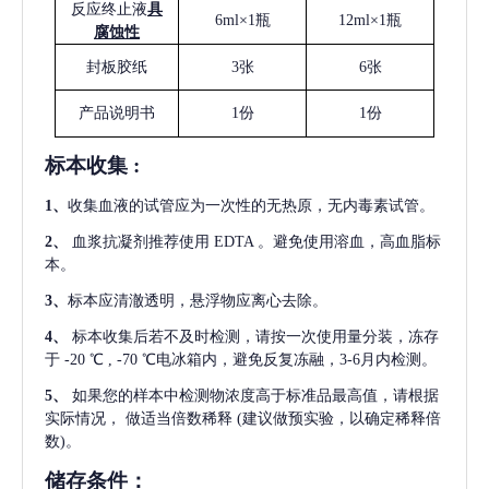
反应终止液
具
6ml×1瓶
12ml×1瓶
腐蚀性
封板胶纸
3张
6张
产品说明书
1份
1份
标本收集
:
1
、
收集血液的试管应为一次性的无热原，无内毒素试管。
2
、
血浆抗凝剂推荐使用
EDTA 。避免使用溶血，高血脂标
本。
3
、
标本应清澈透明，悬浮物应离心去除。
4
、
标本收集后若不及时检测，请按一次使用量分装，冻存
于
-20 ℃ , -70 ℃电冰箱内，避免反复冻融，3-6月内检测。
5
、
如果您的样本中检测物浓度高于标准品最高值，请根据
实际情况，
做适当倍数稀释
(建议做预实验，以确定稀释倍
数)。
储存条件：