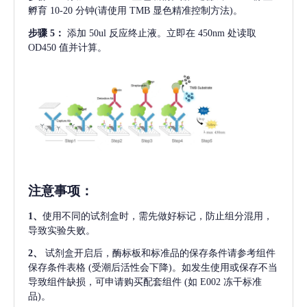
孵育 10-20 分钟(请使用 TMB 显色精准控制方法)。
步骤
5：
添加
50ul 反应终止液。立即在 450nm 处读取
OD450 值并计算。
注意事项
：
1、
使用不同的试剂盒时，需先做好标记，防止组分混用，
导致实验失败。
2、
试剂盒开启后，酶标板和标准品的保存条件请参考组件
保存条件表格
(受潮后活性会下降)。如发生使用或保存不当
导致组件缺损，可申请购买配套组件
(如 E002 冻干标准
品)。