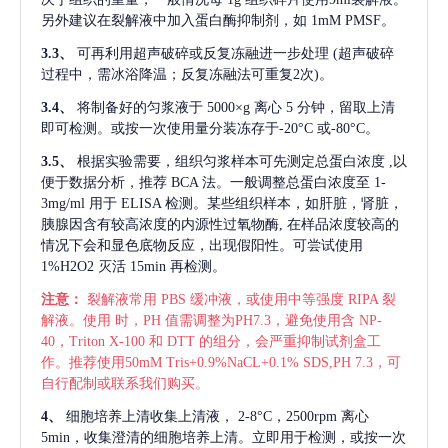
另外建议在裂解液中加入蛋白酶抑制剂，如 1mM PMSF。
3.3、
可再利用超声破碎或反复冻融进一步处理
(超声破碎
过程中，需冰浴降温；反复冻融法可重复2次)。
3.4、
将制备好的匀浆液于
5000×g 离心 5 分钟，留取上清
即可检测。或按一次使用量分装冻存于-20°C 或-80°C。
3.5、
根据实验需要，组织匀浆样本可先测定总蛋白浓度
,以
便于数据分析，推荐 BCA 法。一般调整总蛋白浓度至 1-
3mg/ml 用于 ELISA 检测。某些组织样本，如肝脏，肾脏，
胰腺因含有较高浓度的内源性过氧物酶, 在样品浓度较高的
情况下会和显色底物反应，出现假阳性。可尝试使用
1%H2O2 灭活 15min 再检测。
注意：
裂解液常用
PBS 缓冲液，或使用中等强度 RIPA 裂
解液。使用 时，PH 值需调整为PH7.3，避免使用含 NP-
40，Triton X-100 和 DTT 的组分，会严重抑制试剂盒工
作。推荐使用50mM Tris+0.9%NaCL+0.1% SDS,PH 7.3，可
自行配制或联系我们购买。
4、
细胞培养上清收集上清液，
2-8°C，2500rpm 离心
5min，收集澄清的细胞培养上清。立即用于检测，或按一次