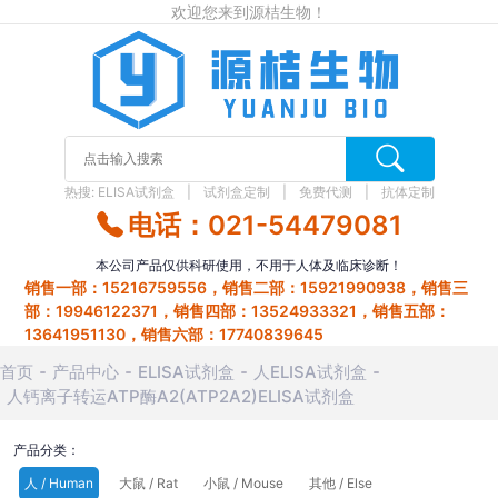
欢迎您来到源桔生物！
热搜:
ELISA试剂盒
试剂盒定制
免费代测
抗体定制
电话：021-54479081
本公司产品仅供科研使用，不用于人体及临床诊断！
销售一部：15216759556，销售二部：15921990938，销售三
部：19946122371，销售四部：13524933321，销售五部：
13641951130，销售六部：17740839645
首页
产品中心
ELISA试剂盒
人ELISA试剂盒
人钙离子转运ATP酶A2(ATP2A2)ELISA试剂盒
产品分类：
人 / Human
大鼠 / Rat
小鼠 / Mouse
其他 / Else