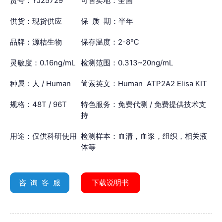
货号：YJ25729
可售卖地：全国
供货：现货供应
保 质 期：半年
品牌：源桔生物
保存温度：2-8℃
灵敏度：0.16ng/mL
检测范围：0.313~20ng/mL
种属：人 / Human
简索英文：Human ATP2A2 Elisa KIT
规格：48T / 96T
特色服务：免费代测 / 免费提供技术支
持
用途：仅供科研使用
检测样本：血清，血浆，组织，相关液
体等
咨 询 客 服
下载说明书