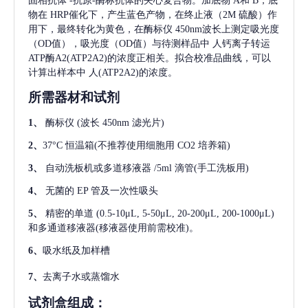
固相抗体
-抗原-酶标抗体的夹心复合物。加底物 A和 B，底
物在 HRP催化下，产生蓝色产物，在终止液（2M 硫酸）作
用下，最终转化为黄色，在酶标仪 450nm波长上测定吸光度
（OD值），吸光度（OD值）与待测样品中
人钙离子转运
ATP酶A2(ATP2A2)
的浓度正相关。拟合校准品曲线，可以
计算出样本中
人(ATP2A2)
的浓度。
所需器材和试剂
1、
酶标仪
(波长 450nm 滤光片)
2、
37°C 恒温箱(不推荐使用细胞用 CO2 培养箱)
3、
自动洗板机或多道移液器
/5ml 滴管(手工洗板用)
4、
无菌的
EP 管及一次性吸头
5、
精密的单道
(0.5-10μL, 5-50μL, 20-200μL, 200-1000μL)
和多通道移液器(移液器使用前需校准)。
6、
吸水纸及加样槽
7、
去离子水或蒸馏水
试剂盒组成：