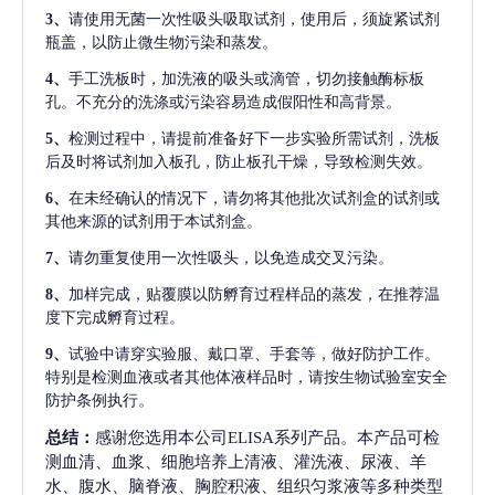
3、
请使用无菌一次性吸头吸取试剂，使用后，须旋紧试剂
瓶盖，以防止微生物污染和蒸发。
4、
手工洗板时，加洗液的吸头或滴管，切勿接触酶标板
孔。不充分的洗涤或污染容易造成假阳性和高背景。
5、
检测过程中，请提前准备好下一步实验所需试剂，洗板
后及时将试剂加入板孔，防止板孔干燥，导致检测失效。
6、
在未经确认的情况下，请勿将其他批次试剂盒的试剂或
其他来源的试剂用于本试剂盒。
7、
请勿重复使用一次性吸头，以免造成交叉污染。
8、
加样完成，贴覆膜以防孵育过程样品的蒸发，在推荐温
度下完成孵育过程。
9、
试验中请穿实验服、戴口罩、手套等，做好防护工作。
特别是检测血液或者其他体液样品时，请按生物试验室安全
防护条例执行。
总结：
感谢您选用本公司ELISA系列产品。本产品可检
测血清、血浆、细胞培养上清液、灌洗液、尿液、羊
水、腹水、脑脊液、胸腔积液、组织匀浆液等多种类型