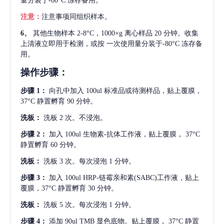
量分装于-80°C 冻存备用。
注意：
注意事项同组织样本。
6、
其他生物样本
2-8°C，1000×g 离心样品 20 分钟。收集
上清液立即用于检测，或按 一次使用量分装于-80°C 冻存备
用。
操作步骤：
步骤
1：
向孔中加入
100ul 标准品或待测样品，贴上覆膜，
37°C 静置孵育 90 分钟。
洗板：
洗板
2 次。不浸泡。
步骤
2：
加入
100ul 生物素-抗体工作液，贴上覆膜， 37°C
静置孵育 60 分钟。
洗板：
洗板
3 次。每次浸泡 1 分钟。
步骤
3：
加入
100ul HRP-链霉亲和素(SABC)工作液，贴上
覆膜，37°C 静置孵育 30 分钟。
洗板：
洗板
5 次。每次浸泡 1 分钟。
步骤
4：
添加
90ul TMB 显色底物。贴上覆膜， 37°C 静置