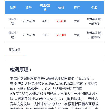
纯度/规
品牌
货号
价格
库存
包装
格
源桔生
液体试剂瓶
YJ25729
48T
￥1400
大量
物
＋酶标板
源桔生
液体试剂瓶
YJ25729
96T
￥1900
大量
物
＋酶标板
商品详情
检测原理
:
本试剂盒采用双抗体夹心酶联免疫吸附试验（
ELISA）。
在预包被
人钙离子转运ATP酶A2(ATP2A2)
止抗体（固相抗
体）的微孔酶标板中，加入
人钙离子转运ATP酶
A2(ATP2A2)
校准品和待测样本，再加入另一株
HRP标记的
抗
人钙离子转运ATP酶A2(ATP2A2)
（酶标抗体），经过温
育与充分洗涤，去除未结合的组分，在微孔板固相表面形成