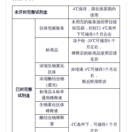
4℃保存，请在保质期内
未开封完整试剂盒
使用
未用完的板条放回带拉链
抗体包被板条
铝箔袋，封好口
4℃条件
下可储存1个月左右
冻干粉
-20℃可储存6 个
月左右，
标准品
稀释后的标准品使用后请
丢弃
浓缩生物素化
浓缩液
4℃可储存1个月左
抗体
右，
浓缩酶结合物
释后即用即弃
(避光)
已
封完整
标准品＆标本
试剂盒
通用稀释液
生物素化抗体
稀释液
酶结合物稀释
液
4℃条件下，可储存1 个月
左右