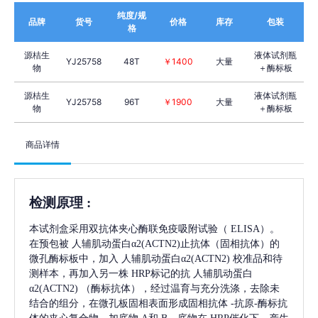
纯度/规
品牌
货号
价格
库存
包装
格
源桔生
液体试剂瓶
YJ25758
48T
￥1400
大量
物
＋酶标板
源桔生
液体试剂瓶
YJ25758
96T
￥1900
大量
物
＋酶标板
商品详情
检测原理
:
本试剂盒采用双抗体夹心酶联免疫吸附试验（
ELISA）。
在预包被
人辅肌动蛋白α2(ACTN2)
止抗体（固相抗体）的
微孔酶标板中，加入
人辅肌动蛋白α2(ACTN2)
校准品和待
测样本，再加入另一株
HRP标记的抗
人辅肌动蛋白
α2(ACTN2)
（酶标抗体），经过温育与充分洗涤，去除未
结合的组分，在微孔板固相表面形成固相抗体
-抗原-酶标抗