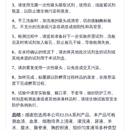
3、
请使用无菌一次性吸头吸取试剂，使用后，须旋紧试剂
瓶盖，以防止微生物污染和蒸发。
4、
手工洗板时，加洗液的吸头或滴管，切勿接触酶标板
孔。不充分的洗涤或污染容易造成假阳性和高背景。
5、
检测过程中，请提前准备好下一步实验所需试剂，洗板
后及时将试剂加入板孔，防止板孔干燥，导致检测失效。
6、
在未经确认的情况下，请勿将其他批次试剂盒的试剂或
其他来源的试剂用于本试剂盒。
7、
请勿重复使用一次性吸头，以免造成交叉污染。
8、
加样完成，贴覆膜以防孵育过程样品的蒸发，在推荐温
度下完成孵育过程。
9、
试验中请穿实验服、戴口罩、手套等，做好防护工作。
特别是检测血液或者其他体液样品时，请按生物试验室安全
防护条例执行。
总结：
感谢您选用本公司ELISA系列产品。本产品可检
测血清、血浆、细胞培养上清液、灌洗液、尿液、羊
水、腹水、脑脊液、胸腔积液、组织匀浆液等多种类型