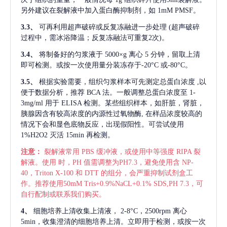
另外建议在裂解液中加入蛋白酶抑制剂，如 1mM PMSF。
3.3、
可再利用超声破碎或反复冻融进一步处理
(超声破碎
过程中，需冰浴降温；反复冻融法可重复2次)。
3.4、
将制备好的匀浆液于
5000×g 离心 5 分钟，留取上清
即可检测。或按一次使用量分装冻存于-20°C 或-80°C。
3.5、
根据实验需要，组织匀浆样本可先测定总蛋白浓度
,以
便于数据分析，推荐 BCA 法。一般调整总蛋白浓度至 1-
3mg/ml 用于 ELISA 检测。某些组织样本，如肝脏，肾脏，
胰腺因含有较高浓度的内源性过氧物酶, 在样品浓度较高的
情况下会和显色底物反应，出现假阳性。可尝试使用
1%H2O2 灭活 15min 再检测。
注意：
裂解液常用
PBS 缓冲液，或使用中等强度 RIPA 裂
解液。使用 时，PH 值需调整为PH7.3，避免使用含 NP-
40，Triton X-100 和 DTT 的组分，会严重抑制试剂盒工
作。推荐使用50mM Tris+0.9%NaCL+0.1% SDS,PH 7.3，可
自行配制或联系我们购买。
4、
细胞培养上清收集上清液，
2-8°C，2500rpm 离心
5min，收集澄清的细胞培养上清。立即用于检测，或按一次