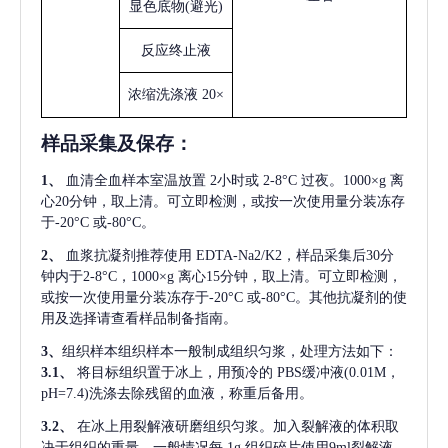
显色底物
(避光)
反应终止液
浓缩洗涤液
20×
样品采集及保存
：
1、
血清全血样本室温放置
2小时或 2-8°C 过夜。1000×g 离
心20分钟，取上清。可立即检测，或按一次使用量分装冻存
于-20°C 或-80°C。
2、
血浆抗凝剂推荐使用
EDTA-Na2/K2，样品采集后30分
钟内于2-8°C，1000×g 离心15分钟，取上清。可立即检测，
或按一次使用量分装冻存于-20°C 或-80°C。其他抗凝剂的使
用及选择请查看样品制备指南。
3、
组织样本组织样本一般制成组织匀浆，处理方法如下：
3.1、
将目标组织置于冰上，用预冷的
PBS缓冲液(0.01M，
pH=7.4)洗涤去除残留的血液，称重后备用。
3.2、
在冰上用裂解液研磨组织匀浆。加入裂解液的体积取
决于组织的重量，一般情况每
1g 组织碎片使用9ml裂解液。