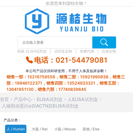
欢迎您来到源桔生物！
热搜:
ELISA试剂盒
试剂盒定制
免费代测
抗体定制
电话：021-54479081
本公司产品仅供科研使用，不用于人体及临床诊断！
销售一部：15216759556，销售二部：15921990938，销售三
部：19946122371，销售四部：13524933321，销售五部：
13641951130，销售六部：17740839645
首页
产品中心
ELISA试剂盒
人ELISA试剂盒
人辅肌动蛋白α2(ACTN2)ELISA试剂盒
产品分类：
人 / Human
大鼠 / Rat
小鼠 / Mouse
其他 / Else