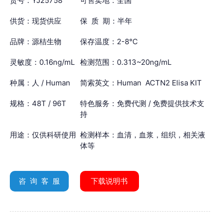
货号：YJ25758
可售卖地：全国
供货：现货供应
保 质 期：半年
品牌：源桔生物
保存温度：2-8℃
灵敏度：0.16ng/mL
检测范围：0.313~20ng/mL
种属：人 / Human
简索英文：Human ACTN2 Elisa KIT
规格：48T / 96T
特色服务：免费代测 / 免费提供技术支
持
用途：仅供科研使用
检测样本：血清，血浆，组织，相关液
体等
咨 询 客 服
下载说明书