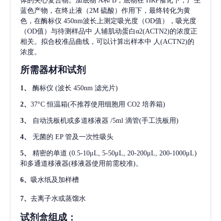
体的夹心复合物。加底物 A和 B，底物在 HRP催化下，产生
蓝色产物，在终止液（2M 硫酸）作用下，最终转化为黄
色，在酶标仪 450nm波长上测定吸光度（OD值），吸光度
（OD值）与待测样品中
人辅肌动蛋白α2(ACTN2)
的浓度正
相关。拟合校准品曲线，可以计算出样本中
人(ACTN2)
的
浓度。
所需器材和试剂
1、
酶标仪
(波长 450nm 滤光片)
2、
37°C 恒温箱(不推荐使用细胞用 CO2 培养箱)
3、
自动洗板机或多道移液器
/5ml 滴管(手工洗板用)
4、
无菌的
EP 管及一次性吸头
5、
精密的单道
(0.5-10μL, 5-50μL, 20-200μL, 200-1000μL)
和多通道移液器(移液器使用前需校准)。
6、
吸水纸及加样槽
7、
去离子水或蒸馏水
试剂盒组成：