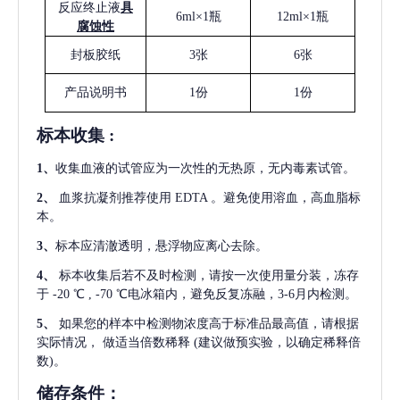
反应终止液
具
6ml×1瓶
12ml×1瓶
腐蚀性
封板胶纸
3张
6张
产品说明书
1份
1份
标本收集
:
1
、
收集血液的试管应为一次性的无热原，无内毒素试管。
2
、
血浆抗凝剂推荐使用
EDTA 。避免使用溶血，高血脂标
本。
3
、
标本应清澈透明，悬浮物应离心去除。
4
、
标本收集后若不及时检测，请按一次使用量分装，冻存
于
-20 ℃ , -70 ℃电冰箱内，避免反复冻融，3-6月内检测。
5
、
如果您的样本中检测物浓度高于标准品最高值，请根据
实际情况，
做适当倍数稀释
(建议做预实验，以确定稀释倍
数)。
储存条件：