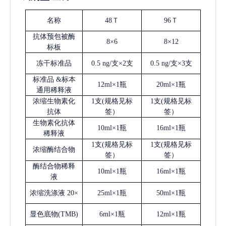
名称
48Ｔ
96Ｔ
抗体预包被酶
8×6
8×12
标板
冻干标准品
0.5 ng/支×2支
0.5 ng/支×3支
标准品
&标本
12ml×1瓶
20ml×1瓶
通用稀释液
浓缩生物素化
1支(规格见标
1支(规格见标
抗体
签）
签）
生物素化抗体
10ml×1瓶
16ml×1瓶
稀释液
1支(规格见标
1支(规格见标
浓缩酶结合物
签）
签）
酶结合物稀释
10ml×1瓶
16ml×1瓶
液
浓缩洗涤液
20×
25ml×1瓶
50ml×1瓶
显色底物
(
TMB
)
6ml×1瓶
12ml×1瓶