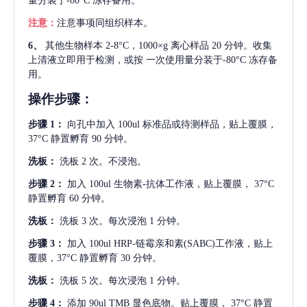
量分装于-80°C 冻存备用。
注意：
注意事项同组织样本。
6、
其他生物样本
2-8°C，1000×g 离心样品 20 分钟。收集
上清液立即用于检测，或按 一次使用量分装于-80°C 冻存备
用。
操作步骤：
步骤
1：
向孔中加入
100ul 标准品或待测样品，贴上覆膜，
37°C 静置孵育 90 分钟。
洗板：
洗板
2 次。不浸泡。
步骤
2：
加入
100ul 生物素-抗体工作液，贴上覆膜， 37°C
静置孵育 60 分钟。
洗板：
洗板
3 次。每次浸泡 1 分钟。
步骤
3：
加入
100ul HRP-链霉亲和素(SABC)工作液，贴上
覆膜，37°C 静置孵育 30 分钟。
洗板：
洗板
5 次。每次浸泡 1 分钟。
步骤
4：
添加
90ul TMB 显色底物。贴上覆膜， 37°C 静置