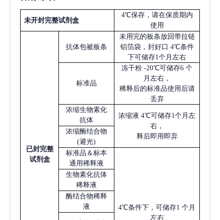
4℃保存，请在保质期内
未开封完整试剂盒
使用
未用完的板条放回带拉链
抗体包被板条
铝箔袋，封好口
4℃条件
下可储存1个月左右
冻干粉
-20℃可储存6 个
月左右，
标准品
稀释后的标准品使用后请
丢弃
浓缩生物素化
浓缩液
4℃可储存1个月左
抗体
右，
浓缩酶结合物
释后即用即弃
(避光)
已
封完整
标准品＆标本
试剂盒
通用稀释液
生物素化抗体
稀释液
酶结合物稀释
液
4℃条件下，可储存1 个月
左右