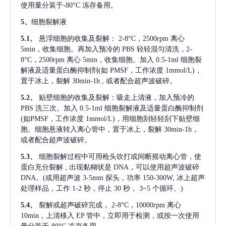
使用量分装于-80°C 冻存备用。
5、
细胞裂解液
5.1、
悬浮细胞的收集及裂解：
2-8°C，2500rpm 离心
5min，收集细胞。再加入预冷的 PBS 轻轻混匀清洗，2-
8°C，2500rpm 离心 5min，收集细胞。加入 0.5-1ml 细胞裂
解液及适量蛋白酶抑制剂(如 PMSF，工作浓度 1mmol/L)，
置于冰上，裂解 30min-1h , 或者配合超声波破碎。
5.2、
贴壁细胞的收集及裂解：吸走上清液，加入预冷的
PBS 洗三次。加入 0.5-1ml 细胞裂解液及适量蛋白酶抑制剂
(如PMSF，工作浓度 1mmol/L)，用细胞刮轻轻刮下贴壁细
胞。细胞悬液转入离心管中，置于冰上，裂解 30min-1h，
或者配合超声波破碎。
5.3、
细胞裂解过程中可用枪头吹打或间断摇动离心管，使
蛋白充分裂解
, 出现黏糊状是 DNA，可以使用超声波破碎
DNA。(或用超声波 3-5mm 探头，功率 150-300W, 冰上超声
处理样品，工作 1-2 秒，停止 30 秒， 3~5 个循环。)
5.4、
裂解或超声破碎完成，
2-8°C，10000rpm 离心
10min，上清移入 EP 管中，立即用于检测，或按一次使用