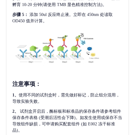
孵育 10-20 分钟(请使用 TMB 显色精准控制方法)。
步骤
5：
添加
50ul 反应终止液。立即在 450nm 处读取
OD450 值并计算。
注意事项
：
1、
使用不同的试剂盒时，需先做好标记，防止组分混用，
导致实验失败。
2、
试剂盒开启后，酶标板和标准品的保存条件请参考组件
保存条件表格
(受潮后活性会下降)。如发生使用或保存不当
导致组件缺损，可申请购买配套组件
(如 E002 冻干标准
品)。