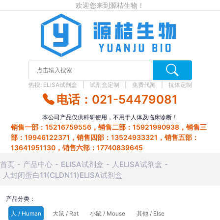
欢迎您来到源桔生物！
热搜:
ELISA试剂盒
试剂盒定制
免费代测
抗体定制
电话：021-54479081
本公司产品仅供科研使用，不用于人体及临床诊断！
销售一部：15216759556，销售二部：15921990938，销售三
部：19946122371，销售四部：13524933321，销售五部：
13641951130，销售六部：17740839645
首页
产品中心
ELISA试剂盒
人ELISA试剂盒
人封闭蛋白11(CLDN11)ELISA试剂盒
产品分类：
人 / Human
大鼠 / Rat
小鼠 / Mouse
其他 / Else