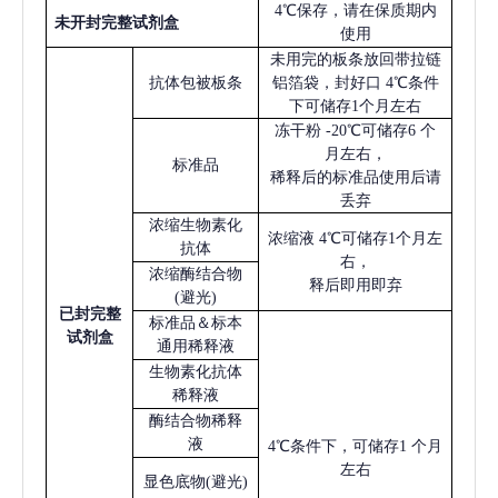
4℃保存，请在保质期内
未开封完整试剂盒
使用
未用完的板条放回带拉链
抗体包被板条
铝箔袋，封好口
4℃条件
下可储存1个月左右
冻干粉
-20℃可储存6 个
月左右，
标准品
稀释后的标准品使用后请
丢弃
浓缩生物素化
浓缩液
4℃可储存1个月左
抗体
右，
浓缩酶结合物
释后即用即弃
(避光)
已
封完整
标准品＆标本
试剂盒
通用稀释液
生物素化抗体
稀释液
酶结合物稀释
液
4℃条件下，可储存1 个月
左右
显色底物
(避光)