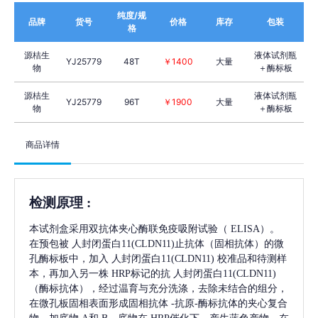
纯度/规
品牌
货号
价格
库存
包装
格
源桔生
液体试剂瓶
YJ25779
48T
￥1400
大量
物
＋酶标板
源桔生
液体试剂瓶
YJ25779
96T
￥1900
大量
物
＋酶标板
商品详情
检测原理
:
本试剂盒采用双抗体夹心酶联免疫吸附试验（
ELISA）。
在预包被
人封闭蛋白11(CLDN11)
止抗体（固相抗体）的微
孔酶标板中，加入
人封闭蛋白11(CLDN11)
校准品和待测样
本，再加入另一株
HRP标记的抗
人封闭蛋白11(CLDN11)
（酶标抗体），经过温育与充分洗涤，去除未结合的组分，
在微孔板固相表面形成固相抗体
-抗原-酶标抗体的夹心复合