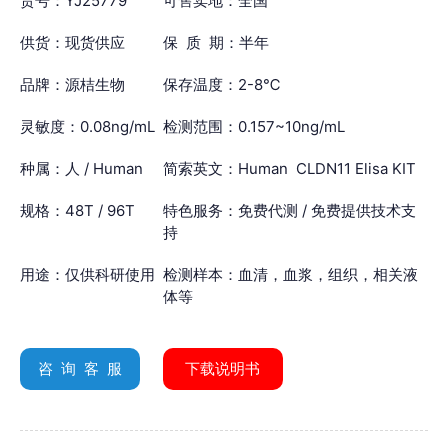
货号：YJ25779
可售卖地：全国
供货：现货供应
保 质 期：半年
品牌：源桔生物
保存温度：2-8℃
灵敏度：0.08ng/mL
检测范围：0.157~10ng/mL
种属：人 / Human
简索英文：Human CLDN11 Elisa KIT
规格：48T / 96T
特色服务：免费代测 / 免费提供技术支
持
用途：仅供科研使用
检测样本：血清，血浆，组织，相关液
体等
咨 询 客 服
下载说明书