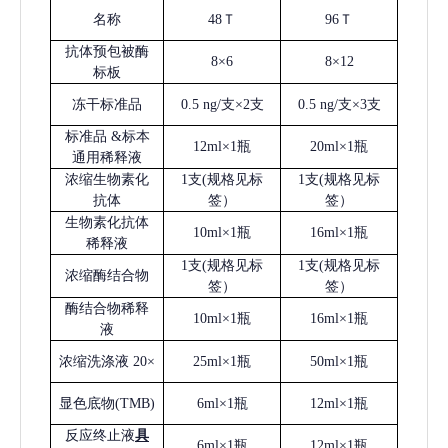
名称
48Ｔ
96Ｔ
抗体预包被酶
8×6
8×12
标板
冻干标准品
0.5 ng/支×2支
0.5 ng/支×3支
标准品
&标本
12ml×1瓶
20ml×1瓶
通用稀释液
浓缩生物素化
1支(规格见标
1支(规格见标
抗体
签）
签）
生物素化抗体
10ml×1瓶
16ml×1瓶
稀释液
1支(规格见标
1支(规格见标
浓缩酶结合物
签）
签）
酶结合物稀释
10ml×1瓶
16ml×1瓶
液
浓缩洗涤液
20×
25ml×1瓶
50ml×1瓶
显色底物
(
TMB
)
6ml×1瓶
12ml×1瓶
反应终止液
具
6ml×1瓶
12ml×1瓶