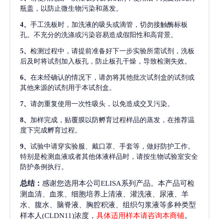
瓶盖，以防止微生物污染和蒸发。
4、
手工洗板时，加洗液的吸头或滴管，切勿接触酶标板
孔。不充分的洗涤或污染容易造成假阳性和高背景。
5、
检测过程中，请提前准备好下一步实验所需试剂，洗板
后及时将试剂加入板孔，防止板孔干燥，导致检测失效。
6、
在未经确认的情况下，请勿将其他批次试剂盒的试剂或
其他来源的试剂用于本试剂盒。
7、
请勿重复使用一次性吸头，以免造成交叉污染。
8、
加样完成，贴覆膜以防孵育过程样品的蒸发，在推荐温
度下完成孵育过程。
9、
试验中请穿实验服、戴口罩、手套等，做好防护工作。
特别是检测血液或者其他体液样品时，请按生物试验室安全
防护条例执行。
总结：
感谢您选用本公司ELISA系列产品。本产品可检
测血清、血浆、细胞培养上清液、灌洗液、尿液、羊
水、腹水、脑脊液、胸腔积液、组织匀浆液等多种类型
样本人(CLDN11)浓度，
具体适用样本请咨询本商铺
。