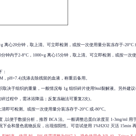
000×g 离心20分钟，取上清。可立即检测，或按一次使用量分装冻存于-20°C 或
后30分钟内于2-8°C，1000×g 离心15分钟，取上清。可立即检测，或按一次
下：
01M，pH=7.4)洗涤去除残留的血液，称重后备用。
积取决于组织的重量，一般情况每
1g 组织碎片使用9ml裂解液。另外建议
破碎过程中，需冰浴降温；反复冻融法可重复2次)。
留取上清即可检测。或按一次使用量分装冻存于-20°C 或-80°C。
度
,以便于数据分析，推荐 BCA 法。一般调整总蛋白浓度至 1-3mg/ml
会和显色底物反应，出现假阳性。可尝试使用 1%H2O2 灭活 15min 