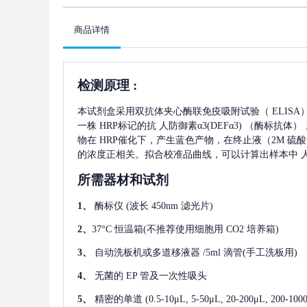
商品详情
检测原理
:
本试剂盒采用双抗体夹心酶联免疫吸附试验（
ELIS
一株
HRP标记的抗
人防御素α3(DEFα3)
（酶标抗体）
物在 HRP催化下，产生蓝色产物，在终止液（2M 硫
的浓度正相关。拟合校准品曲线，可以计算出样本中
人
所需器材和试剂
1、
酶标仪
(波长 450nm 滤光片)
2、
37°C 恒温箱(不推荐使用细胞用 CO2 培养箱)
3、
自动洗板机或多道移液器
/5ml 滴管(手工洗板用)
4、
无菌的
EP 管及一次性吸头
5、
精密的单道
(0.5-10μL, 5-50μL, 20-200μL