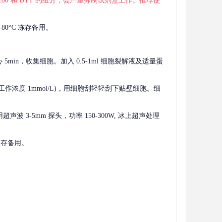
 X-100 和 DTT 的组分，会严重抑制试剂盒工作。推荐使
80°C 冻存备用。
离心 5min，收集细胞。加入 0.5-1ml 细胞裂解液及适量蛋
F，工作浓度 1mmol/L)，用细胞刮轻轻刮下贴壁细胞。细
波 3-5mm 探头，功率 150-300W, 冰上超声处理
 冻存备用。