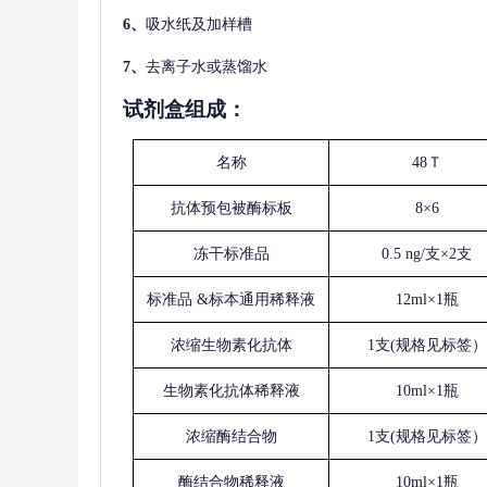
6、
吸水纸及加样槽
7、
去离子水或蒸馏水
试剂盒组成：
名称
48Ｔ
抗体预包被酶标板
8×6
冻干标准品
0.5 ng/支×2支
标准品
&标本通用稀释液
12ml×1瓶
浓缩生物素化抗体
1支(规格见标签）
生物素化抗体稀释液
10ml×1瓶
浓缩酶结合物
1支(规格见标签）
酶结合物稀释液
10ml×1瓶