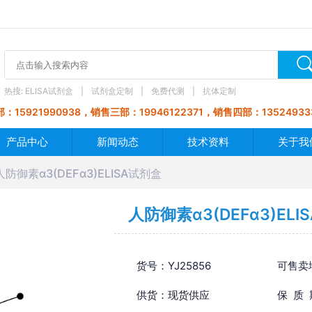
热搜:
ELISA试剂盒
试剂盒定制
免费代测
抗体定制
：15921990938，销售三部：19946122371，销售四部：13524933
产品中心
新闻动态
技术资料
关于我
人防御素α3(DEFα3)ELISA试剂盒
人防御素α3(DEFα3)ELI
货号：YJ25856
可售卖
供货：现货供应
保 质