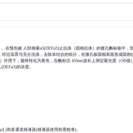
A）。在预包被
人防御素α3(DEFα3)
止抗体（固相抗体）的微孔酶标板中，
，经过温育与充分洗涤，去除未结合的组分，在微孔板固相表面形成固相
酸）作用下，最终转化为黄色，在酶标仪 450nm波长上测定吸光度（OD
(DEFα3)
的浓度。
, 200-1000μL)和多通道移液器(移液器使用前需校准)。