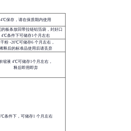
4℃保存，请在保质期内使用
完的板条放回带拉链铝箔袋，封好口
4℃条件下可储存1个月左右
冻干粉
-20℃可储存6 个月左右，
稀释后的标准品使用后请丢弃
浓缩液
4℃可储存1个月左右，
释后即用即弃
4℃条件下，可储存1 个月左右