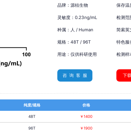
品牌：源桔生物
保存温
灵敏度：0.23ng/mL
检测范围
种属：人 / Human
简索英文：
规格：48T / 96T
特色服
用途：仅供科研使用
检测样
咨 询 客 服
下
纯度/规格
价格
48T
￥1400
96T
￥1900