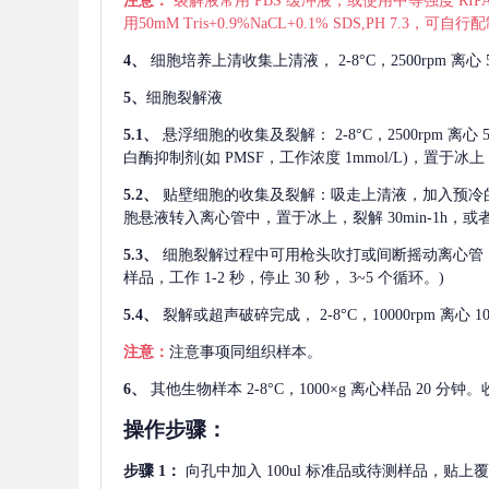
注意：
裂解液常用
PBS 缓冲液，或使用中等强度 RIPA
用50mM Tris+0.9%NaCL+0.1% SDS,PH 7.3
4、
细胞培养上清收集上清液，
2-8°C，2500rp
5、
细胞裂解液
5.1、
悬浮细胞的收集及裂解：
2-8°C，2500rpm 
白酶抑制剂(如 PMSF，工作浓度 1mmol/L)，置于冰上，
5.2、
贴壁细胞的收集及裂解：吸走上清液，加入预冷
胞悬液转入离心管中，置于冰上，裂解 30min-1h，
5.3、
细胞裂解过程中可用枪头吹打或间断摇动离心管
样品，工作 1-2 秒，停止 30 秒， 3~5 个循环。)
5.4、
裂解或超声破碎完成，
2-8°C，10000rpm
注意：
注意事项同组织样本。
6、
其他生物样本
2-8°C，1000×g 离心样品 20
操作步骤：
步骤
1：
向孔中加入
100ul 标准品或待测样品，贴上覆膜