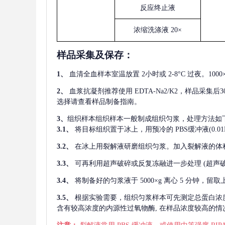
反应终止液
浓缩洗涤液
20×
样品采集及保存
：
1、
血清全血样本室温放置
2小时或 2-8°C 过夜。1
2、
血浆抗凝剂推荐使用
EDTA-Na2/K2，样品采集
选择请查看样品制备指南。
3、
组织样本组织样本一般制成组织匀浆，处理方法如
3.1、
将目标组织置于冰上，用预冷的
PBS缓冲液(0.
3.2、
在冰上用裂解液研磨组织匀浆。加入裂解液的体
3.3、
可再利用超声破碎或反复冻融进一步处理
(超声
3.4、
将制备好的匀浆液于
5000×g 离心 5 分钟，
3.5、
根据实验需要，组织匀浆样本可先测定总蛋白浓
含有较高浓度的内源性过氧物酶, 在样品浓度较高的情况下