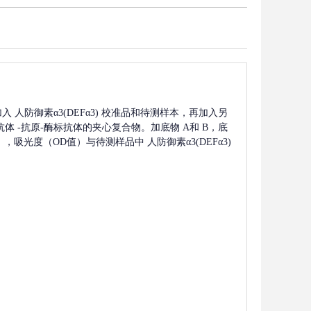
加入
人防御素α3(DEFα3)
校准品和待测样本，再加入另
抗体
-抗原-酶标抗体的夹心复合物。加底物 A和 B，底
值），吸光度（OD值）与待测样品中
人防御素α3(DEFα3)