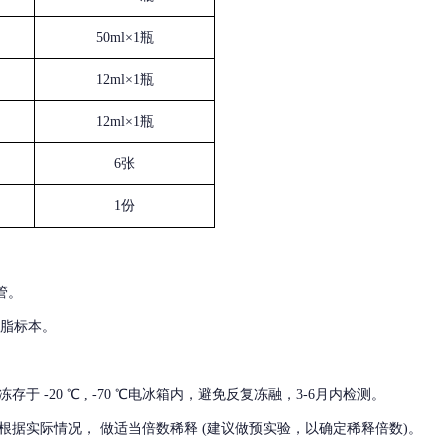
50ml×1瓶
12ml×1瓶
12ml×1瓶
6张
1份
管。
血脂标本。
冻存于
-20 ℃ , -70 ℃电冰箱内，避免反复冻融，3-6月内检测。
根据实际情况，
做适当倍数稀释
(建议做预实验，以确定稀释倍数)。