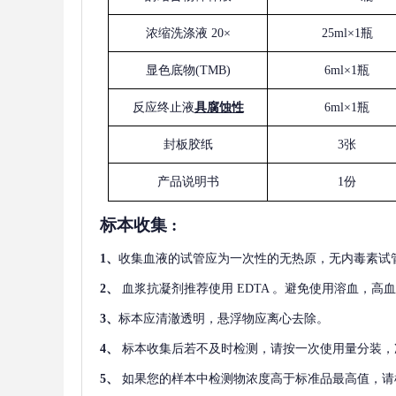
浓缩洗涤液
20×
25ml×1瓶
显色底物
(
TMB
)
6ml×1瓶
反应终止液
具腐蚀性
6ml×1瓶
封板胶纸
3张
产品说明书
1份
标本收集
:
1
、
收集血液的试管应为一次性的无热原，无内毒素试
2
、
血浆抗凝剂推荐使用
EDTA 。避免使用溶血，高
3
、
标本应清澈透明，悬浮物应离心去除。
4
、
标本收集后若不及时检测，请按一次使用量分装，
5
、
如果您的样本中检测物浓度高于标准品最高值，请