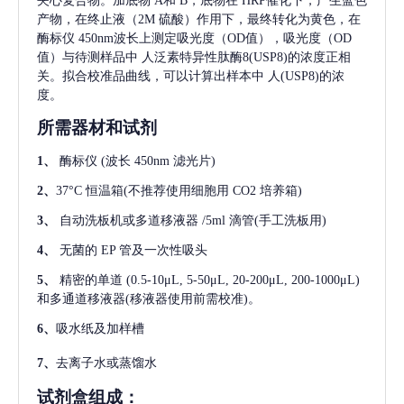
夹心复合物。加底物 A和 B，底物在 HRP催化下，产生蓝色
产物，在终止液（2M 硫酸）作用下，最终转化为黄色，在
酶标仪 450nm波长上测定吸光度（OD值），吸光度（OD
值）与待测样品中
人泛素特异性肽酶8(USP8)
的浓度正相
关。拟合校准品曲线，可以计算出样本中
人(USP8)
的浓
度。
所需器材和试剂
1、
酶标仪
(波长 450nm 滤光片)
2、
37°C 恒温箱(不推荐使用细胞用 CO2 培养箱)
3、
自动洗板机或多道移液器
/5ml 滴管(手工洗板用)
4、
无菌的
EP 管及一次性吸头
5、
精密的单道
(0.5-10μL, 5-50μL, 20-200μL, 200-1000μL)
和多通道移液器(移液器使用前需校准)。
6、
吸水纸及加样槽
7、
去离子水或蒸馏水
试剂盒组成：