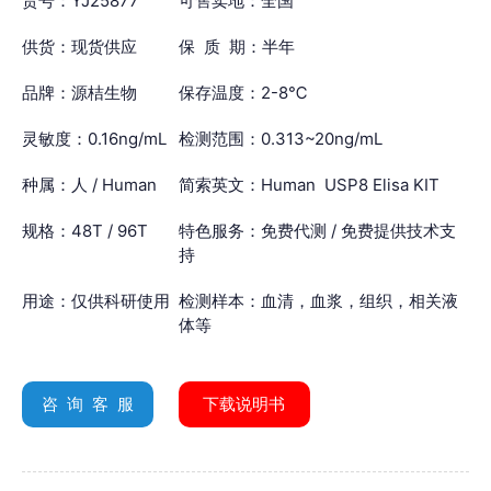
货号：YJ25877
可售卖地：全国
供货：现货供应
保 质 期：半年
品牌：源桔生物
保存温度：2-8℃
灵敏度：0.16ng/mL
检测范围：0.313~20ng/mL
种属：人 / Human
简索英文：Human USP8 Elisa KIT
规格：48T / 96T
特色服务：免费代测 / 免费提供技术支
持
用途：仅供科研使用
检测样本：血清，血浆，组织，相关液
体等
咨 询 客 服
下载说明书