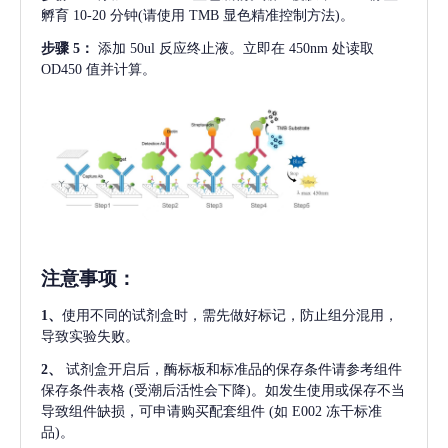
孵育 10-20 分钟(请使用 TMB 显色精准控制方法)。
步骤
5：
添加
50ul 反应终止液。立即在 450nm 处读取
OD450 值并计算。
注意事项
：
1、
使用不同的试剂盒时，需先做好标记，防止组分混用，
导致实验失败。
2、
试剂盒开启后，酶标板和标准品的保存条件请参考组件
保存条件表格
(受潮后活性会下降)。如发生使用或保存不当
导致组件缺损，可申请购买配套组件
(如 E002 冻干标准
品)。