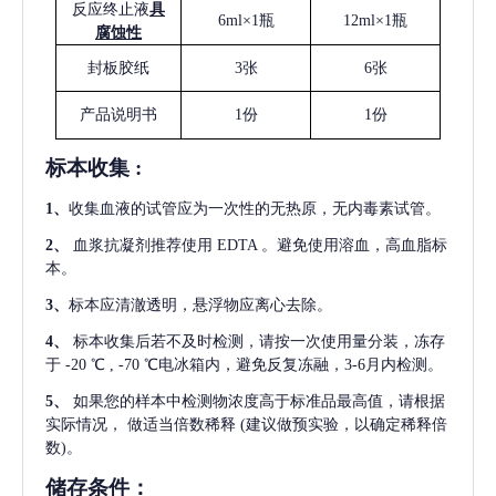
反应终止液
具
6ml×1瓶
12ml×1瓶
腐蚀性
封板胶纸
3张
6张
产品说明书
1份
1份
标本收集
:
1
、
收集血液的试管应为一次性的无热原，无内毒素试管。
2
、
血浆抗凝剂推荐使用
EDTA 。避免使用溶血，高血脂标
本。
3
、
标本应清澈透明，悬浮物应离心去除。
4
、
标本收集后若不及时检测，请按一次使用量分装，冻存
于
-20 ℃ , -70 ℃电冰箱内，避免反复冻融，3-6月内检测。
5
、
如果您的样本中检测物浓度高于标准品最高值，请根据
实际情况，
做适当倍数稀释
(建议做预实验，以确定稀释倍
数)。
储存条件：