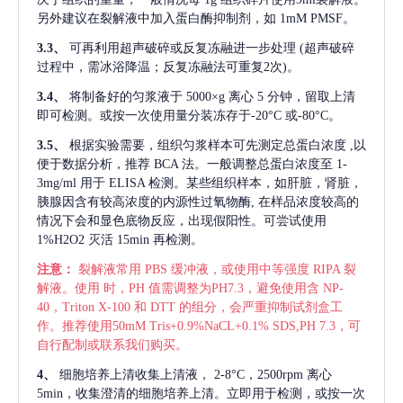
另外建议在裂解液中加入蛋白酶抑制剂，如 1mM PMSF。
3.3、
可再利用超声破碎或反复冻融进一步处理
(超声破碎
过程中，需冰浴降温；反复冻融法可重复2次)。
3.4、
将制备好的匀浆液于
5000×g 离心 5 分钟，留取上清
即可检测。或按一次使用量分装冻存于-20°C 或-80°C。
3.5、
根据实验需要，组织匀浆样本可先测定总蛋白浓度
,以
便于数据分析，推荐 BCA 法。一般调整总蛋白浓度至 1-
3mg/ml 用于 ELISA 检测。某些组织样本，如肝脏，肾脏，
胰腺因含有较高浓度的内源性过氧物酶, 在样品浓度较高的
情况下会和显色底物反应，出现假阳性。可尝试使用
1%H2O2 灭活 15min 再检测。
注意：
裂解液常用
PBS 缓冲液，或使用中等强度 RIPA 裂
解液。使用 时，PH 值需调整为PH7.3，避免使用含 NP-
40，Triton X-100 和 DTT 的组分，会严重抑制试剂盒工
作。推荐使用50mM Tris+0.9%NaCL+0.1% SDS,PH 7.3，可
自行配制或联系我们购买。
4、
细胞培养上清收集上清液，
2-8°C，2500rpm 离心
5min，收集澄清的细胞培养上清。立即用于检测，或按一次