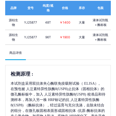
纯度/规
品牌
货号
价格
库存
包装
格
源桔生
液体试剂瓶
YJ25877
48T
￥1400
大量
物
＋酶标板
源桔生
液体试剂瓶
YJ25877
96T
￥1900
大量
物
＋酶标板
商品详情
检测原理
:
本试剂盒采用双抗体夹心酶联免疫吸附试验（
ELISA）。
在预包被
人泛素特异性肽酶8(USP8)
止抗体（固相抗体）的
微孔酶标板中，加入
人泛素特异性肽酶8(USP8)
校准品和待
测样本，再加入另一株
HRP标记的抗
人泛素特异性肽酶
8(USP8)
（酶标抗体），经过温育与充分洗涤，去除未结合
的组分，在微孔板固相表面形成固相抗体
-抗原-酶标抗体的