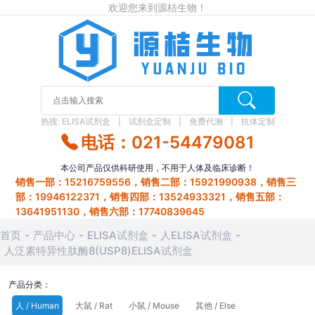
欢迎您来到源桔生物！
热搜:
ELISA试剂盒
试剂盒定制
免费代测
抗体定制
电话：021-54479081
本公司产品仅供科研使用，不用于人体及临床诊断！
销售一部：15216759556，销售二部：15921990938，销售三
部：19946122371，销售四部：13524933321，销售五部：
13641951130，销售六部：17740839645
首页
产品中心
ELISA试剂盒
人ELISA试剂盒
人泛素特异性肽酶8(USP8)ELISA试剂盒
产品分类：
人 / Human
大鼠 / Rat
小鼠 / Mouse
其他 / Else