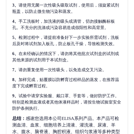
3、
请使用无菌一次性吸头吸取试剂，使用后，须旋紧试剂
瓶盖，以防止微生物污染和蒸发。
4、
手工洗板时，加洗液的吸头或滴管，切勿接触酶标板
孔。不充分的洗涤或污染容易造成假阳性和高背景。
5、
检测过程中，请提前准备好下一步实验所需试剂，洗板
后及时将试剂加入板孔，防止板孔干燥，导致检测失效。
6、
在未经确认的情况下，请勿将其他批次试剂盒的试剂或
其他来源的试剂用于本试剂盒。
7、
请勿重复使用一次性吸头，以免造成交叉污染。
8、
加样完成，贴覆膜以防孵育过程样品的蒸发，在推荐温
度下完成孵育过程。
9、
试验中请穿实验服、戴口罩、手套等，做好防护工作。
特别是检测血液或者其他体液样品时，请按生物试验室安全
防护条例执行。
总结：
感谢您选用本公司ELISA系列产品。本产品可检
测血清、血浆、细胞培养上清液、灌洗液、尿液、羊
水、腹水、脑脊液、胸腔积液、组织匀浆液等多种类型