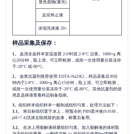
显色底物
(避光)
反应终止液
浓缩洗涤液
20×
样品采集及保存
：
1、
血清全血样本室温放置
2小时或 2-8°C 过夜。1000×g 离
心20分钟，取上清。可立即检测，或按一次使用量分装冻存
于-20°C 或-80°C。
2、
血浆抗凝剂推荐使用
EDTA-Na2/K2，样品采集后30分
钟内于2-8°C，1000×g 离心15分钟，取上清。可立即检测，
或按一次使用量分装冻存于-20°C 或-80°C。其他抗凝剂的使
用及选择请查看样品制备指南。
3、
组织样本组织样本一般制成组织匀浆，处理方法如下：
3.1、
将目标组织置于冰上，用预冷的
PBS缓冲液(0.01M，
pH=7.4)洗涤去除残留的血液，称重后备用。
3.2、
在冰上用裂解液研磨组织匀浆。加入裂解液的体积取
决于组织的重量，一般情况每
1g 组织碎片使用9ml裂解液。