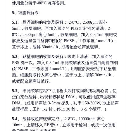
使用量分装于-80°C 冻存备用。
5、
细胞裂解液
5.1、
悬浮细胞的收集及裂解：
2-8°C，2500rpm 离心
5min，收集细胞。再加入预冷的 PBS 轻轻混匀清洗，2-
8°C，2500rpm 离心 5min，收集细胞。加入 0.5-1ml 细胞裂
解液及适量蛋白酶抑制剂(如 PMSF，工作浓度 1mmol/L)，
置于冰上，裂解 30min-1h , 或者配合超声波破碎。
5.2、
贴壁细胞的收集及裂解：吸走上清液，加入预冷的
PBS 洗三次。加入 0.5-1ml 细胞裂解液及适量蛋白酶抑制剂
(如PMSF，工作浓度 1mmol/L)，用细胞刮轻轻刮下贴壁细
胞。细胞悬液转入离心管中，置于冰上，裂解 30min-1h，
或者配合超声波破碎。
5.3、
细胞裂解过程中可用枪头吹打或间断摇动离心管，使
蛋白充分裂解
, 出现黏糊状是 DNA，可以使用超声波破碎
DNA。(或用超声波 3-5mm 探头，功率 150-300W, 冰上超声
处理样品，工作 1-2 秒，停止 30 秒， 3~5 个循环。)
5.4、
裂解或超声破碎完成，
2-8°C，10000rpm 离心
10min，上清移入 EP 管中，立即用于检测，或按一次使用