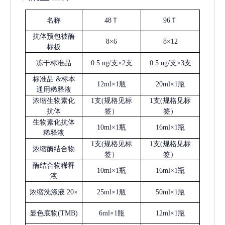
名称
48Ｔ
96Ｔ
抗体预包被酶
8×6
8×12
标板
冻干标准品
0.5 ng/支×2支
0.5 ng/支×3支
标准品
&标本
12ml×1瓶
20ml×1瓶
通用稀释液
浓缩生物素化
1支(规格见标
1支(规格见标
抗体
签）
签）
生物素化抗体
10ml×1瓶
16ml×1瓶
稀释液
1支(规格见标
1支(规格见标
浓缩酶结合物
签）
签）
酶结合物稀释
10ml×1瓶
16ml×1瓶
液
浓缩洗涤液
20×
25ml×1瓶
50ml×1瓶
显色底物
(
TMB
)
6ml×1瓶
12ml×1瓶