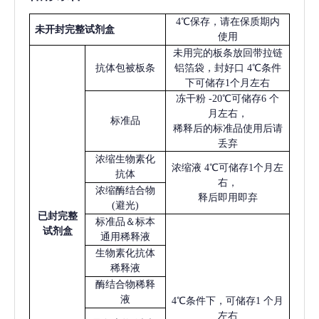
4℃保存，请在保质期内
未开封完整试剂盒
使用
未用完的板条放回带拉链
抗体包被板条
铝箔袋，封好口
4℃条件
下可储存1个月左右
冻干粉
-20℃可储存6 个
月左右，
标准品
稀释后的标准品使用后请
丢弃
浓缩生物素化
浓缩液
4℃可储存1个月左
抗体
右，
浓缩酶结合物
释后即用即弃
(避光)
已
封完整
标准品＆标本
试剂盒
通用稀释液
生物素化抗体
稀释液
酶结合物稀释
液
4℃条件下，可储存1 个月
左右