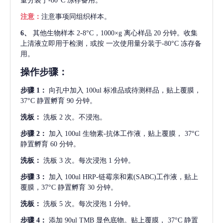
量分装于-80°C 冻存备用。
注意：
注意事项同组织样本。
6、
其他生物样本
2-8°C，1000×g 离心样品 20 分钟。收集
上清液立即用于检测，或按 一次使用量分装于-80°C 冻存备
用。
操作步骤：
步骤
1：
向孔中加入
100ul 标准品或待测样品，贴上覆膜，
37°C 静置孵育 90 分钟。
洗板：
洗板
2 次。不浸泡。
步骤
2：
加入
100ul 生物素-抗体工作液，贴上覆膜， 37°C
静置孵育 60 分钟。
洗板：
洗板
3 次。每次浸泡 1 分钟。
步骤
3：
加入
100ul HRP-链霉亲和素(SABC)工作液，贴上
覆膜，37°C 静置孵育 30 分钟。
洗板：
洗板
5 次。每次浸泡 1 分钟。
步骤
4：
添加
90ul TMB 显色底物。贴上覆膜， 37°C 静置