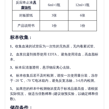
反应终止液
具
6ml×1瓶
12ml×1瓶
腐蚀性
封板胶纸
3张
6张
产品说明书
1份
1份
标本收集
:
1
、
收集血液的试管应为一次性的无热原，无内毒素试管。
2
、
血浆抗凝剂推荐使用
EDTA 。避免使用溶血，高血脂标
本。
3
、
标本应清澈透明，悬浮物应离心去除。
4
、
标本收集后若不及时检测，请按一次使用量分装，冻存
于
-20 ℃ , -70 ℃电冰箱内，避免反复冻融，3-6月内检测。
5
、
如果您的样本中检测物浓度高于标准品最高值，请根据
实际情况，
做适当倍数稀释
(建议做预实验，以确定稀释倍
数)。
储存条件：