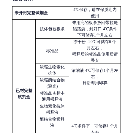
4℃保存，请在保质期内
未开封完整试剂盒
使用
未用完的板条放回带拉链
抗体包被板条
铝箔袋，封好口
4℃条件
下可储存1个月左右
冻干粉
-20℃可储存6 个
月左右，
标准品
稀释后的标准品使用后请
丢弃
浓缩生物素化
浓缩液
4℃可储存1个月左
抗体
右，
浓缩酶结合物
释后即用即弃
(避光)
已
封完整
标准品＆标本
试剂盒
通用稀释液
生物素化抗体
稀释液
酶结合物稀释
液
4℃条件下，可储存1 个月
左右