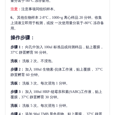
量分装于-80°C 冻存备用。
注意：
注意事项同组织样本。
6、
其他生物样本
2-8°C，1000×g 离心样品 20 分钟。收集
上清液立即用于检测，或按 一次使用量分装于-80°C 冻存备
用。
操作步骤：
步骤
1：
向孔中加入
100ul 标准品或待测样品，贴上覆膜，
37°C 静置孵育 90 分钟。
洗板：
洗板
2 次。不浸泡。
步骤
2：
加入
100ul 生物素-抗体工作液，贴上覆膜， 37°C
静置孵育 60 分钟。
洗板：
洗板
3 次。每次浸泡 1 分钟。
步骤
3：
加入
100ul HRP-链霉亲和素(SABC)工作液，贴上
覆膜，37°C 静置孵育 30 分钟。
洗板：
洗板
5 次。每次浸泡 1 分钟。
步骤
4：
添加
90ul TMB 显色底物。贴上覆膜， 37°C 静置