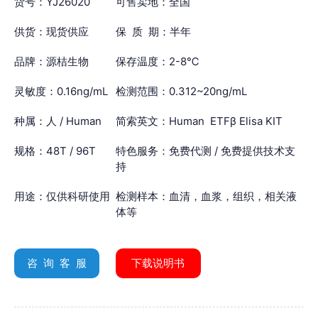
货号：YJ26020
可售卖地：全国
供货：现货供应
保 质 期：半年
品牌：源桔生物
保存温度：2-8℃
灵敏度：0.16ng/mL
检测范围：0.312~20ng/mL
种属：人 / Human
简索英文：Human ETFβ Elisa KIT
规格：48T / 96T
特色服务：免费代测 / 免费提供技术支
持
用途：仅供科研使用
检测样本：血清，血浆，组织，相关液
体等
咨 询 客 服
下载说明书