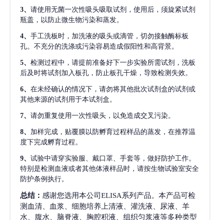
3、
请使用无菌一次性吸头吸取试剂，使用后，须旋紧试剂
瓶盖，以防止微生物污染和蒸发。
4、
手工洗板时，加洗液的吸头或滴管，切勿接触酶标板
孔。不充分的洗涤或污染容易造成假阳性和高背景。
5、
检测过程中，请提前准备好下一步实验所需试剂，洗板
后及时将试剂加入板孔，防止板孔干燥，导致检测失效。
6、
在未经确认的情况下，请勿将其他批次试剂盒的试剂或
其他来源的试剂用于本试剂盒。
7、
请勿重复使用一次性吸头，以免造成交叉污染。
8、
加样完成，贴覆膜以防孵育过程样品的蒸发，在推荐温
度下完成孵育过程。
9、
试验中请穿实验服、戴口罩、手套等，做好防护工作。
特别是检测血液或者其他体液样品时，请按生物试验室安全
防护条例执行。
总结：
感谢您选用本公司ELISA系列产品。本产品可检
测血清、血浆、细胞培养上清液、灌洗液、尿液、羊
水、腹水、脑脊液、胸腔积液、组织匀浆液等多种类型