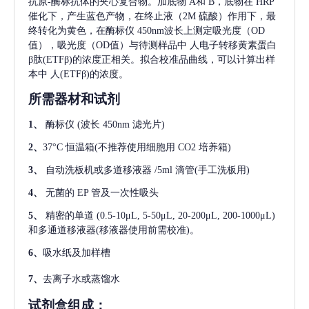
抗原-酶标抗体的夹心复合物。加底物 A和 B，底物在 HRP
催化下，产生蓝色产物，在终止液（2M 硫酸）作用下，最
终转化为黄色，在酶标仪 450nm波长上测定吸光度（OD
值），吸光度（OD值）与待测样品中
人电子转移黄素蛋白
β肽(ETFβ)
的浓度正相关。拟合校准品曲线，可以计算出样
本中
人(ETFβ)
的浓度。
所需器材和试剂
1、
酶标仪
(波长 450nm 滤光片)
2、
37°C 恒温箱(不推荐使用细胞用 CO2 培养箱)
3、
自动洗板机或多道移液器
/5ml 滴管(手工洗板用)
4、
无菌的
EP 管及一次性吸头
5、
精密的单道
(0.5-10μL, 5-50μL, 20-200μL, 200-1000μL)
和多通道移液器(移液器使用前需校准)。
6、
吸水纸及加样槽
7、
去离子水或蒸馏水
试剂盒组成：