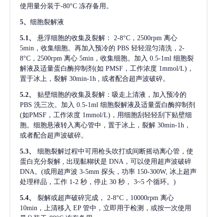
使用量分装于-80°C 冻存备用。
5、
细胞裂解液
5.1、
悬浮细胞的收集及裂解：
2-8°C，2500rpm 离心
5min，收集细胞。再加入预冷的 PBS 轻轻混匀清洗，2-
8°C，2500rpm 离心 5min，收集细胞。加入 0.5-1ml 细胞裂
解液及适量蛋白酶抑制剂(如 PMSF，工作浓度 1mmol/L)，
置于冰上，裂解 30min-1h , 或者配合超声波破碎。
5.2、
贴壁细胞的收集及裂解：吸走上清液，加入预冷的
PBS 洗三次。加入 0.5-1ml 细胞裂解液及适量蛋白酶抑制剂
(如PMSF，工作浓度 1mmol/L)，用细胞刮轻轻刮下贴壁细
胞。细胞悬液转入离心管中，置于冰上，裂解 30min-1h，
或者配合超声波破碎。
5.3、
细胞裂解过程中可用枪头吹打或间断摇动离心管，使
蛋白充分裂解
, 出现黏糊状是 DNA，可以使用超声波破碎
DNA。(或用超声波 3-5mm 探头，功率 150-300W, 冰上超声
处理样品，工作 1-2 秒，停止 30 秒， 3~5 个循环。)
5.4、
裂解或超声破碎完成，
2-8°C，10000rpm 离心
10min，上清移入 EP 管中，立即用于检测，或按一次使用