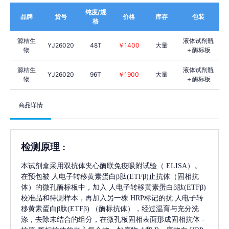
纯度/规
品牌
货号
价格
库存
包装
格
源桔生
液体试剂瓶
YJ26020
48T
￥1400
大量
物
＋酶标板
源桔生
液体试剂瓶
YJ26020
96T
￥1900
大量
物
＋酶标板
商品详情
检测原理
:
本试剂盒采用双抗体夹心酶联免疫吸附试验（
ELISA）。
在预包被
人电子转移黄素蛋白β肽(ETFβ)
止抗体（固相抗
体）的微孔酶标板中，加入
人电子转移黄素蛋白β肽(ETFβ)
校准品和待测样本，再加入另一株
HRP标记的抗
人电子转
移黄素蛋白β肽(ETFβ)
（酶标抗体），经过温育与充分洗
涤，去除未结合的组分，在微孔板固相表面形成固相抗体
-