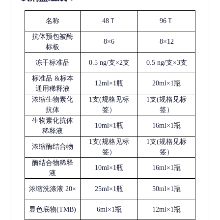
名称
48Ｔ
96Ｔ
抗体预包被酶
8×6
8×12
标板
冻干标准品
0.5 ng/支×2支
0.5 ng/支×3支
标准品
&标本
12ml×1瓶
20ml×1瓶
通用稀释液
浓缩生物素化
1支(规格见标
1支(规格见标
抗体
签）
签）
生物素化抗体
10ml×1瓶
16ml×1瓶
稀释液
1支(规格见标
1支(规格见标
浓缩酶结合物
签）
签）
酶结合物稀释
10ml×1瓶
16ml×1瓶
液
浓缩洗涤液
20×
25ml×1瓶
50ml×1瓶
显色底物
(
TMB
)
6ml×1瓶
12ml×1瓶