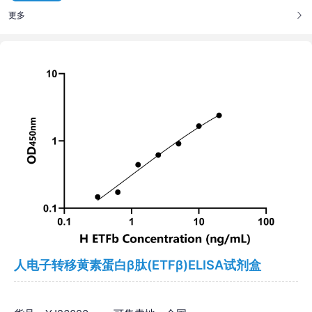
更多
人电子转移黄素蛋白β肽(ETFβ)ELISA试剂盒