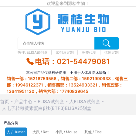
欢迎您来到源桔生物！
热搜:
ELISA试剂盒
试剂盒定制
免费代测
抗体定制
电话：021-54479081
本公司产品仅供科研使用，不用于人体及临床诊断！
销售一部：15216759556，销售二部：15921990938，销售三
部：19946122371，销售四部：13524933321，销售五部：
13641951130，销售六部：17740839645
首页
产品中心
ELISA试剂盒
人ELISA试剂盒
人电子转移黄素蛋白β肽(ETFβ)ELISA试剂盒
产品分类：
人 / Human
大鼠 / Rat
小鼠 / Mouse
其他 / Else