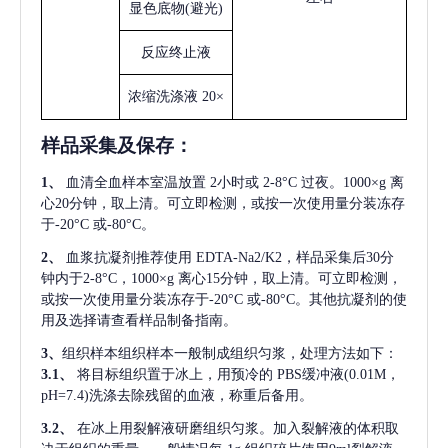
显色底物
(避光)
反应终止液
浓缩洗涤液
20×
样品采集及保存
：
1、
血清全血样本室温放置
2小时或 2-8°C 过夜。1000×g 离
心20分钟，取上清。可立即检测，或按一次使用量分装冻存
于-20°C 或-80°C。
2、
血浆抗凝剂推荐使用
EDTA-Na2/K2，样品采集后30分
钟内于2-8°C，1000×g 离心15分钟，取上清。可立即检测，
或按一次使用量分装冻存于-20°C 或-80°C。其他抗凝剂的使
用及选择请查看样品制备指南。
3、
组织样本组织样本一般制成组织匀浆，处理方法如下：
3.1、
将目标组织置于冰上，用预冷的
PBS缓冲液(0.01M，
pH=7.4)洗涤去除残留的血液，称重后备用。
3.2、
在冰上用裂解液研磨组织匀浆。加入裂解液的体积取