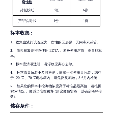
腐蚀性
封板胶纸
3张
6张
产品说明书
1份
1份
标本收集
:
1
、
收集血液的试管应为一次性的无热原，无内毒素试管。
2
、
血浆抗凝剂推荐使用
EDTA 。避免使用溶血，高血脂标
本。
3
、
标本应清澈透明，悬浮物应离心去除。
4
、
标本收集后若不及时检测，请按一次使用量分装，冻存
于
-20 ℃ , -70 ℃电冰箱内，避免反复冻融，3-6月内检测。
5
、
如果您的样本中检测物浓度高于标准品最高值，请根据
实际情况，
做适当倍数稀释
(建议做预实验，以确定稀释倍
数)。
储存条件：