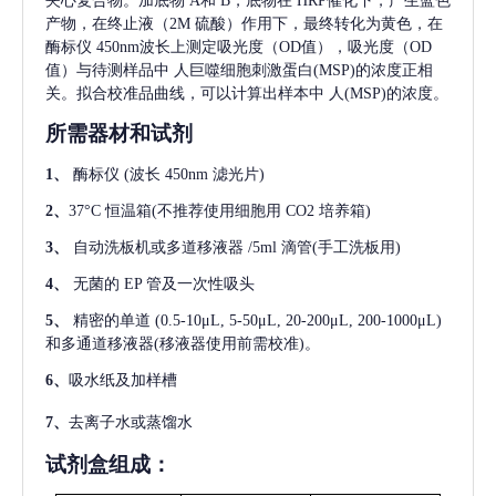
夹心复合物。加底物 A和 B，底物在 HRP催化下，产生蓝色
产物，在终止液（2M 硫酸）作用下，最终转化为黄色，在
酶标仪 450nm波长上测定吸光度（OD值），吸光度（OD
值）与待测样品中
人巨噬细胞刺激蛋白(MSP)
的浓度正相
关。拟合校准品曲线，可以计算出样本中
人(MSP)
的浓度。
所需器材和试剂
1、
酶标仪
(波长 450nm 滤光片)
2、
37°C 恒温箱(不推荐使用细胞用 CO2 培养箱)
3、
自动洗板机或多道移液器
/5ml 滴管(手工洗板用)
4、
无菌的
EP 管及一次性吸头
5、
精密的单道
(0.5-10μL, 5-50μL, 20-200μL, 200-1000μL)
和多通道移液器(移液器使用前需校准)。
6、
吸水纸及加样槽
7、
去离子水或蒸馏水
试剂盒组成：