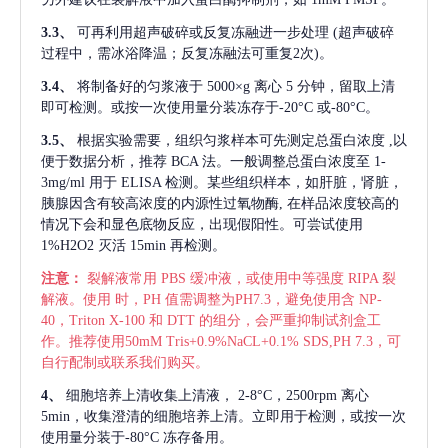
3.3、
可再利用超声破碎或反复冻融进一步处理
(超声破碎
过程中，需冰浴降温；反复冻融法可重复2次)。
3.4、
将制备好的匀浆液于
5000×g 离心 5 分钟，留取上清
即可检测。或按一次使用量分装冻存于-20°C 或-80°C。
3.5、
根据实验需要，组织匀浆样本可先测定总蛋白浓度
,以
便于数据分析，推荐 BCA 法。一般调整总蛋白浓度至 1-
3mg/ml 用于 ELISA 检测。某些组织样本，如肝脏，肾脏，
胰腺因含有较高浓度的内源性过氧物酶, 在样品浓度较高的
情况下会和显色底物反应，出现假阳性。可尝试使用
1%H2O2 灭活 15min 再检测。
注意：
裂解液常用
PBS 缓冲液，或使用中等强度 RIPA 裂
解液。使用 时，PH 值需调整为PH7.3，避免使用含 NP-
40，Triton X-100 和 DTT 的组分，会严重抑制试剂盒工
作。推荐使用50mM Tris+0.9%NaCL+0.1% SDS,PH 7.3，可
自行配制或联系我们购买。
4、
细胞培养上清收集上清液，
2-8°C，2500rpm 离心
5min，收集澄清的细胞培养上清。立即用于检测，或按一次
使用量分装于-80°C 冻存备用。