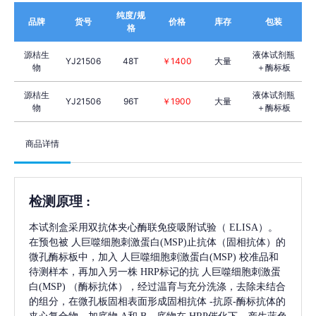
纯度/规
品牌
货号
价格
库存
包装
格
源桔生
液体试剂瓶
YJ21506
48T
￥1400
大量
物
＋酶标板
源桔生
液体试剂瓶
YJ21506
96T
￥1900
大量
物
＋酶标板
商品详情
检测原理
:
本试剂盒采用双抗体夹心酶联免疫吸附试验（
ELISA）。
在预包被
人巨噬细胞刺激蛋白(MSP)
止抗体（固相抗体）的
微孔酶标板中，加入
人巨噬细胞刺激蛋白(MSP)
校准品和
待测样本，再加入另一株
HRP标记的抗
人巨噬细胞刺激蛋
白(MSP)
（酶标抗体），经过温育与充分洗涤，去除未结合
的组分，在微孔板固相表面形成固相抗体
-抗原-酶标抗体的