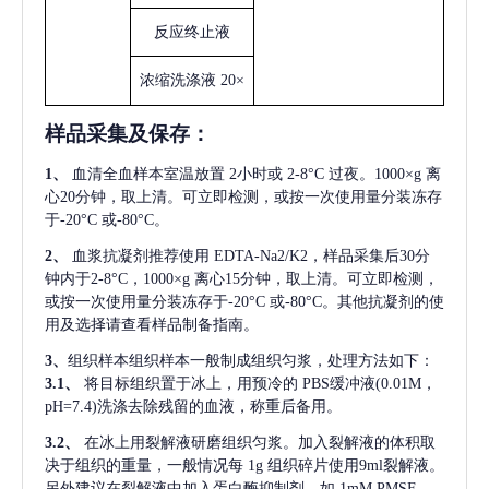
反应终止液
浓缩洗涤液
20×
样品采集及保存
：
1、
血清全血样本室温放置
2小时或 2-8°C 过夜。1000×g 离
心20分钟，取上清。可立即检测，或按一次使用量分装冻存
于-20°C 或-80°C。
2、
血浆抗凝剂推荐使用
EDTA-Na2/K2，样品采集后30分
钟内于2-8°C，1000×g 离心15分钟，取上清。可立即检测，
或按一次使用量分装冻存于-20°C 或-80°C。其他抗凝剂的使
用及选择请查看样品制备指南。
3、
组织样本组织样本一般制成组织匀浆，处理方法如下：
3.1、
将目标组织置于冰上，用预冷的
PBS缓冲液(0.01M，
pH=7.4)洗涤去除残留的血液，称重后备用。
3.2、
在冰上用裂解液研磨组织匀浆。加入裂解液的体积取
决于组织的重量，一般情况每
1g 组织碎片使用9ml裂解液。
另外建议在裂解液中加入蛋白酶抑制剂，如 1mM PMSF。