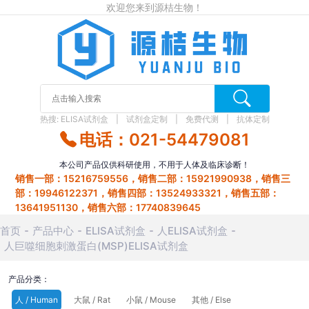
欢迎您来到源桔生物！
热搜:
ELISA试剂盒
试剂盒定制
免费代测
抗体定制
电话：021-54479081
本公司产品仅供科研使用，不用于人体及临床诊断！
销售一部：15216759556，销售二部：15921990938，销售三
部：19946122371，销售四部：13524933321，销售五部：
13641951130，销售六部：17740839645
首页
产品中心
ELISA试剂盒
人ELISA试剂盒
人巨噬细胞刺激蛋白(MSP)ELISA试剂盒
产品分类：
人 / Human
大鼠 / Rat
小鼠 / Mouse
其他 / Else