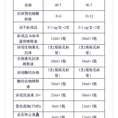
名称
48Ｔ
96Ｔ
抗体预包被酶
8×6
8×12
标板
冻干标准品
0.5 ng/支×2支
0.5 ng/支×3支
标准品
&标本
12ml×1瓶
20ml×1瓶
通用稀释液
浓缩生物素化
1支(规格见标
1支(规格见标
抗体
签）
签）
生物素化抗体
10ml×1瓶
16ml×1瓶
稀释液
1支(规格见标
1支(规格见标
浓缩酶结合物
签）
签）
酶结合物稀释
10ml×1瓶
16ml×1瓶
液
浓缩洗涤液
20×
25ml×1瓶
50ml×1瓶
显色底物
(
TMB
)
6ml×1瓶
12ml×1瓶
反应终止液
具
6ml×1瓶
12ml×1瓶