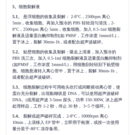
5、
细胞裂解液
5.1、
悬浮细胞的收集及裂解：
2-8°C，2500rpm 离心
5min，收集细胞。再加入预冷的 PBS 轻轻混匀清洗，2-
8°C，2500rpm 离心 5min，收集细胞。加入 0.5-1ml 细胞裂
解液及适量蛋白酶抑制剂(如 PMSF，工作浓度 1mmol/L)，
置于冰上，裂解 30min-1h , 或者配合超声波破碎。
5.2、
贴壁细胞的收集及裂解：吸走上清液，加入预冷的
PBS 洗三次。加入 0.5-1ml 细胞裂解液及适量蛋白酶抑制剂
(如PMSF，工作浓度 1mmol/L)，用细胞刮轻轻刮下贴壁细
胞。细胞悬液转入离心管中，置于冰上，裂解 30min-1h，
或者配合超声波破碎。
5.3、
细胞裂解过程中可用枪头吹打或间断摇动离心管，使
蛋白充分裂解
, 出现黏糊状是 DNA，可以使用超声波破碎
DNA。(或用超声波 3-5mm 探头，功率 150-300W, 冰上超声
处理样品，工作 1-2 秒，停止 30 秒， 3~5 个循环。)
5.4、
裂解或超声破碎完成，
2-8°C，10000rpm 离心
10min，上清移入 EP 管中，立即用于检测，或按一次使用
量分装于-80°C 冻存备用。