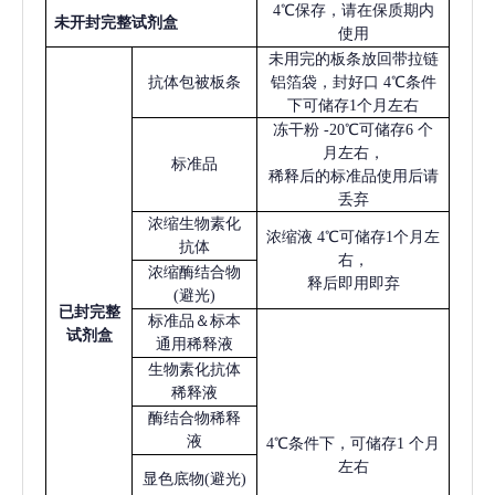
4℃保存，请在保质期内
未开封完整试剂盒
使用
未用完的板条放回带拉链
抗体包被板条
铝箔袋，封好口
4℃条件
下可储存1个月左右
冻干粉
-20℃可储存6 个
月左右，
标准品
稀释后的标准品使用后请
丢弃
浓缩生物素化
浓缩液
4℃可储存1个月左
抗体
右，
浓缩酶结合物
释后即用即弃
(避光)
已
封完整
标准品＆标本
试剂盒
通用稀释液
生物素化抗体
稀释液
酶结合物稀释
液
4℃条件下，可储存1 个月
左右
显色底物
(避光)