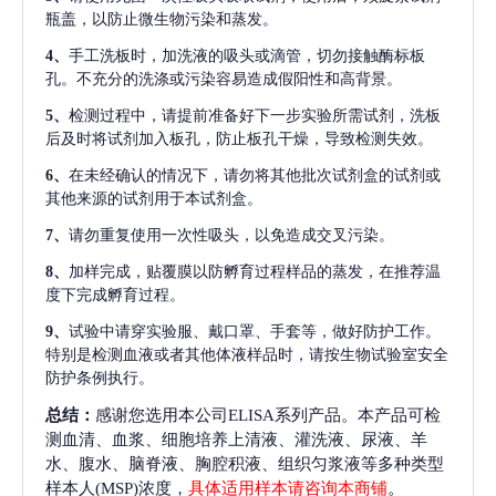
瓶盖，以防止微生物污染和蒸发。
4、
手工洗板时，加洗液的吸头或滴管，切勿接触酶标板
孔。不充分的洗涤或污染容易造成假阳性和高背景。
5、
检测过程中，请提前准备好下一步实验所需试剂，洗板
后及时将试剂加入板孔，防止板孔干燥，导致检测失效。
6、
在未经确认的情况下，请勿将其他批次试剂盒的试剂或
其他来源的试剂用于本试剂盒。
7、
请勿重复使用一次性吸头，以免造成交叉污染。
8、
加样完成，贴覆膜以防孵育过程样品的蒸发，在推荐温
度下完成孵育过程。
9、
试验中请穿实验服、戴口罩、手套等，做好防护工作。
特别是检测血液或者其他体液样品时，请按生物试验室安全
防护条例执行。
总结：
感谢您选用本公司ELISA系列产品。本产品可检
测血清、血浆、细胞培养上清液、灌洗液、尿液、羊
水、腹水、脑脊液、胸腔积液、组织匀浆液等多种类型
样本人(MSP)浓度，
具体适用样本请咨询本商铺
。