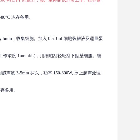
 X-100 和 DTT 的组分，会严重抑制试剂盒工作。推荐使
80°C 冻存备用。
离心 5min，收集细胞。加入 0.5-1ml 细胞裂解液及适量蛋
F，工作浓度 1mmol/L)，用细胞刮轻轻刮下贴壁细胞。细
波 3-5mm 探头，功率 150-300W, 冰上超声处理
 冻存备用。