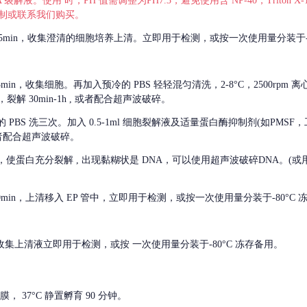
 裂解液。使用 时，PH 值需调整为PH7.3，避免使用含 NP-40，Triton
，可自行配制或联系我们购买。
m 离心 5min，收集澄清的细胞培养上清。立即用于检测，或按一次使用量分装于-
离心 5min，收集细胞。再加入预冷的 PBS 轻轻混匀清洗，2-8°C，2500rpm 
裂解 30min-1h , 或者配合超声波破碎。
的
PBS 洗三次。加入 0.5-1ml 细胞裂解液及适量蛋白酶抑制剂(如PMS
或者配合超声波破碎。
，使蛋白充分裂解
, 出现黏糊状是 DNA，可以使用超声波破碎DNA。(或用超声
 离心 10min，上清移入 EP 管中，立即用于检测，或按一次使用量分装于-80°C
 分钟。收集上清液立即用于检测，或按 一次使用量分装于-80°C 冻存备用。
， 37°C 静置孵育 90 分钟。