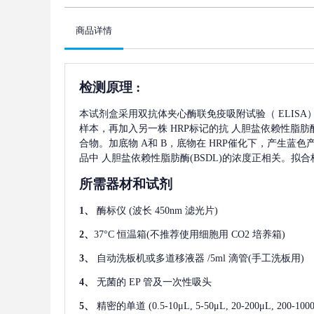
商品详情
检测原理
:
本试剂盒采用双抗体夹心酶联免疫吸附试验（
ELIS
样本，再加入另一株
HRP标记的抗
人胆盐依赖性脂肪酶(
合物。加底物 A和 B，底物在 HRP催化下，产生蓝
品中
人胆盐依赖性脂肪酶(BSDL)
的浓度正相关。拟合
所需器材和试剂
1、
酶标仪
(波长 450nm 滤光片)
2、
37°C 恒温箱(不推荐使用细胞用 CO2 培养箱)
3、
自动洗板机或多道移液器
/5ml 滴管(手工洗板用)
4、
无菌的
EP 管及一次性吸头
5、
精密的单道
(0.5-10μL, 5-50μL, 20-200μL