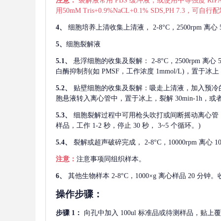
注意：
裂解液常用
PBS 缓冲液，或使用中等强度 RIPA
用50mM Tris+0.9%NaCL+0.1% SDS,PH 7.3
4、
细胞培养上清收集上清液，
2-8°C，2500rp
5、
细胞裂解液
5.1、
悬浮细胞的收集及裂解：
2-8°C，2500rpm 
白酶抑制剂(如 PMSF，工作浓度 1mmol/L)，置于冰上，
5.2、
贴壁细胞的收集及裂解：吸走上清液，加入预冷
胞悬液转入离心管中，置于冰上，裂解 30min-1h，
5.3、
细胞裂解过程中可用枪头吹打或间断摇动离心管
样品，工作 1-2 秒，停止 30 秒， 3~5 个循环。)
5.4、
裂解或超声破碎完成，
2-8°C，10000rpm
注意：
注意事项同组织样本。
6、
其他生物样本
2-8°C，1000×g 离心样品 20
操作步骤：
步骤
1：
向孔中加入
100ul 标准品或待测样品，贴上覆膜