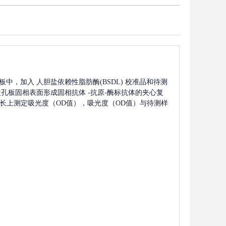
板中，加入
人胆盐依赖性脂肪酶(BSDL)
校准品和待测
微孔板固相表面形成固相抗体
-抗原-酶标抗体的夹心复
m波长上测定吸光度（OD值），吸光度（OD值）与待测样