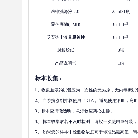
浓缩洗涤液
20×
25ml×1瓶
显色底物
(
TMB
)
6ml×1瓶
反应终止液
具腐蚀性
6ml×1瓶
封板胶纸
3张
产品说明书
1份
标本收集
:
1
、
收集血液的试管应为一次性的无热原，无内毒素试
2
、
血浆抗凝剂推荐使用
EDTA 。避免使用溶血，高
3
、
标本应清澈透明，悬浮物应离心去除。
4
、
标本收集后若不及时检测，请按一次使用量分装，
5
、
如果您的样本中检测物浓度高于标准品最高值，请