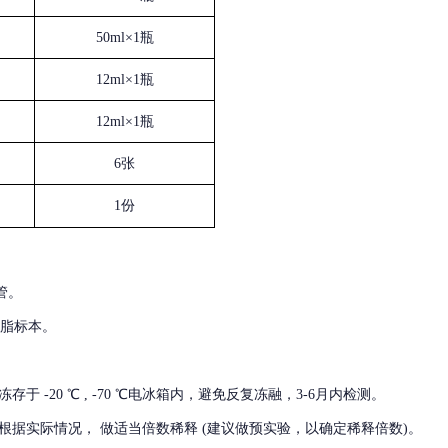
50ml×1瓶
12ml×1瓶
12ml×1瓶
6张
1份
管。
血脂标本。
冻存于
-20 ℃ , -70 ℃电冰箱内，避免反复冻融，3-6月内检测。
根据实际情况，
做适当倍数稀释
(建议做预实验，以确定稀释倍数)。