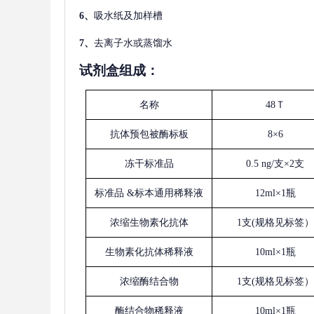
6、
吸水纸及加样槽
7、
去离子水或蒸馏水
试剂盒组成：
名称
48Ｔ
抗体预包被酶标板
8×6
冻干标准品
0.5 ng/支×2支
标准品
&标本通用稀释液
12ml×1瓶
浓缩生物素化抗体
1支(规格见标签）
生物素化抗体稀释液
10ml×1瓶
浓缩酶结合物
1支(规格见标签）
酶结合物稀释液
10ml×1瓶