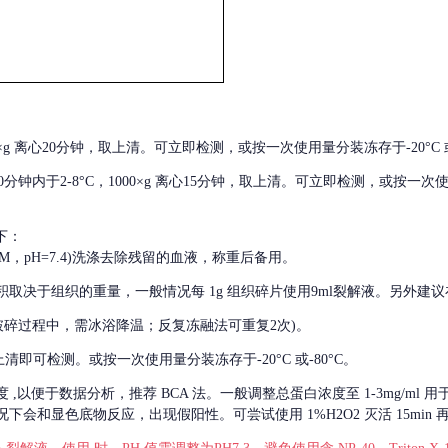
000×g 离心20分钟，取上清。可立即检测，或按一次使用量分装冻存于-20°C 或
后30分钟内于2-8°C，1000×g 离心15分钟，取上清。可立即检测，或按一次
下：
01M，pH=7.4)洗涤去除残留的血液，称重后备用。
积取决于组织的重量，一般情况每
1g 组织碎片使用9ml裂解液。另外建议
破碎过程中，需冰浴降温；反复冻融法可重复2次)。
留取上清即可检测。或按一次使用量分装冻存于-20°C 或-80°C。
度
,以便于数据分析，推荐 BCA 法。一般调整总蛋白浓度至 1-3mg/ml
会和显色底物反应，出现假阳性。可尝试使用 1%H2O2 灭活 15min 