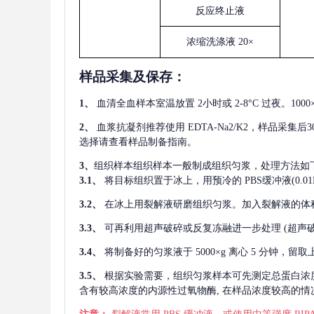
反应终止液
浓缩洗涤液
20×
样品采集及保存
：
1、
血清全血样本室温放置
2小时或 2-8°C 过夜。1
2、
血浆抗凝剂推荐使用
EDTA-Na2/K2，样品采集
选择请查看样品制备指南。
3、
组织样本组织样本一般制成组织匀浆，处理方法如
3.1、
将目标组织置于冰上，用预冷的
PBS缓冲液(0.
3.2、
在冰上用裂解液研磨组织匀浆。加入裂解液的体
3.3、
可再利用超声破碎或反复冻融进一步处理
(超声
3.4、
将制备好的匀浆液于
5000×g 离心 5 分钟，
3.5、
根据实验需要，组织匀浆样本可先测定总蛋白浓
含有较高浓度的内源性过氧物酶, 在样品浓度较高的情况下