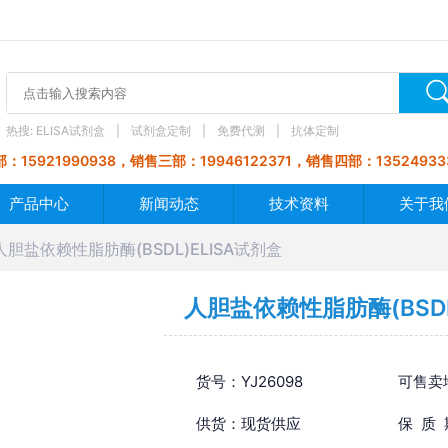
热搜:
ELISA试剂盒
试剂盒定制
免费代测
抗体定制
：15921990938，销售三部：19946122371，销售四部：13524933
产品中心
新闻动态
技术资料
关于我
人胆盐依赖性脂肪酶(BSDL)ELISA试剂盒
人胆盐依赖性脂肪酶(BSDL
货号：YJ26098
可售卖
供货：现货供应
保 质