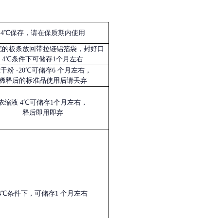
4℃保存，请在保质期内使用
完的板条放回带拉链铝箔袋，封好口
4℃条件下可储存1个月左右
冻干粉
-20℃可储存6 个月左右，
稀释后的标准品使用后请丢弃
浓缩液
4℃可储存1个月左右，
释后即用即弃
4℃条件下，可储存1 个月左右