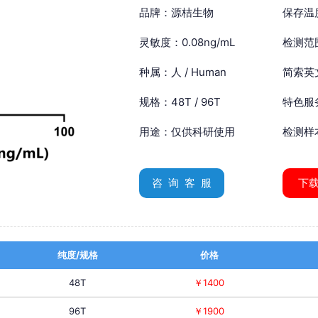
品牌：源桔生物
保存温
灵敏度：0.08ng/mL
检测范围
种属：人 / Human
简索英文：
规格：48T / 96T
特色服
用途：仅供科研使用
检测样
咨 询 客 服
下
纯度/规格
价格
48T
￥1400
96T
￥1900