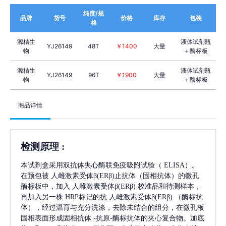
纯度/规
品牌
货号
价格
库存
包装
格
源桔生
液体试剂瓶
YJ26149
48T
￥1400
大量
物
＋酶标板
源桔生
液体试剂瓶
YJ26149
96T
￥1900
大量
物
＋酶标板
商品详情
检测原理
:
本试剂盒采用双抗体夹心酶联免疫吸附试验（
ELISA）。
在预包被
人雌激素受体β(ERβ)
止抗体（固相抗体）的微孔
酶标板中，加入
人雌激素受体β(ERβ)
校准品和待测样本，
再加入另一株
HRP标记的抗
人雌激素受体β(ERβ)
（酶标抗
体），经过温育与充分洗涤，去除未结合的组分，在微孔板
固相表面形成固相抗体
-抗原-酶标抗体的夹心复合物。加底