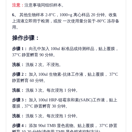
注意：
注意事项同组织样本。
6、
其他生物样本
2-8°C，1000×g 离心样品 20 分钟。收集
上清液立即用于检测，或按 一次使用量分装于-80°C 冻存备
用。
操作步骤：
步骤
1：
向孔中加入
100ul 标准品或待测样品，贴上覆膜，
37°C 静置孵育 90 分钟。
洗板：
洗板
2 次。不浸泡。
步骤
2：
加入
100ul 生物素-抗体工作液，贴上覆膜， 37°C
静置孵育 60 分钟。
洗板：
洗板
3 次。每次浸泡 1 分钟。
步骤
3：
加入
100ul HRP-链霉亲和素(SABC)工作液，贴上
覆膜，37°C 静置孵育 30 分钟。
洗板：
洗板
5 次。每次浸泡 1 分钟。
步骤
4：
添加
90ul TMB 显色底物。贴上覆膜， 37°C 静置
孵育 10-20 分钟(请使用 TMB 显色精准控制方法)。