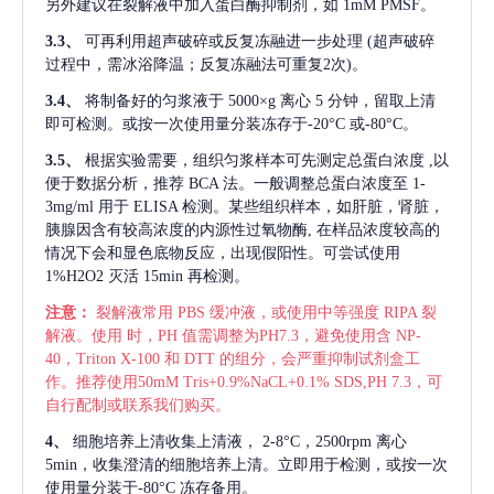
另外建议在裂解液中加入蛋白酶抑制剂，如 1mM PMSF。
3.3、
可再利用超声破碎或反复冻融进一步处理
(超声破碎
过程中，需冰浴降温；反复冻融法可重复2次)。
3.4、
将制备好的匀浆液于
5000×g 离心 5 分钟，留取上清
即可检测。或按一次使用量分装冻存于-20°C 或-80°C。
3.5、
根据实验需要，组织匀浆样本可先测定总蛋白浓度
,以
便于数据分析，推荐 BCA 法。一般调整总蛋白浓度至 1-
3mg/ml 用于 ELISA 检测。某些组织样本，如肝脏，肾脏，
胰腺因含有较高浓度的内源性过氧物酶, 在样品浓度较高的
情况下会和显色底物反应，出现假阳性。可尝试使用
1%H2O2 灭活 15min 再检测。
注意：
裂解液常用
PBS 缓冲液，或使用中等强度 RIPA 裂
解液。使用 时，PH 值需调整为PH7.3，避免使用含 NP-
40，Triton X-100 和 DTT 的组分，会严重抑制试剂盒工
作。推荐使用50mM Tris+0.9%NaCL+0.1% SDS,PH 7.3，可
自行配制或联系我们购买。
4、
细胞培养上清收集上清液，
2-8°C，2500rpm 离心
5min，收集澄清的细胞培养上清。立即用于检测，或按一次
使用量分装于-80°C 冻存备用。