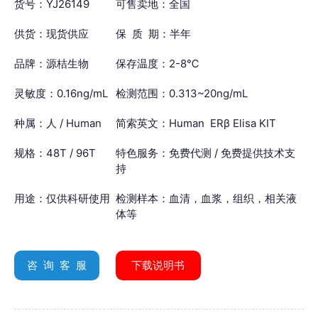
货号：YJ26149
可售卖地：全国
供货：现货供应
保 质 期：半年
品牌：源桔生物
保存温度：2-8℃
灵敏度：0.16ng/mL
检测范围：0.313~20ng/mL
种属：人 / Human
简索英文：Human ERβ Elisa KIT
规格：48T / 96T
特色服务：免费代测 / 免费提供技术支
持
用途：仅供科研使用
检测样本：血清，血浆，组织，相关液
体等
咨 询 客 服
下载说明书