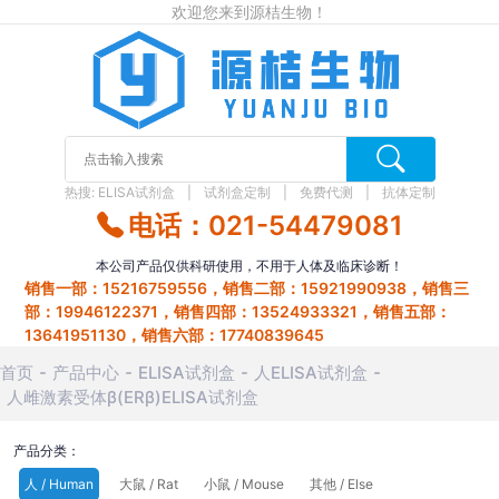
欢迎您来到源桔生物！
热搜:
ELISA试剂盒
试剂盒定制
免费代测
抗体定制
电话：021-54479081
本公司产品仅供科研使用，不用于人体及临床诊断！
销售一部：15216759556，销售二部：15921990938，销售三
部：19946122371，销售四部：13524933321，销售五部：
13641951130，销售六部：17740839645
首页
产品中心
ELISA试剂盒
人ELISA试剂盒
人雌激素受体β(ERβ)ELISA试剂盒
产品分类：
人 / Human
大鼠 / Rat
小鼠 / Mouse
其他 / Else