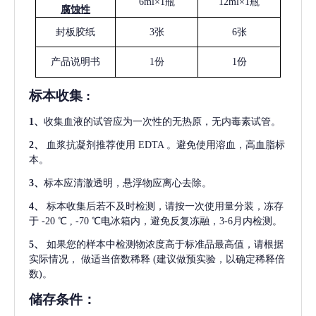
6ml×1瓶
12ml×1瓶
腐蚀性
封板胶纸
3张
6张
产品说明书
1份
1份
标本收集
:
1
、
收集血液的试管应为一次性的无热原，无内毒素试管。
2
、
血浆抗凝剂推荐使用
EDTA 。避免使用溶血，高血脂标
本。
3
、
标本应清澈透明，悬浮物应离心去除。
4
、
标本收集后若不及时检测，请按一次使用量分装，冻存
于
-20 ℃ , -70 ℃电冰箱内，避免反复冻融，3-6月内检测。
5
、
如果您的样本中检测物浓度高于标准品最高值，请根据
实际情况，
做适当倍数稀释
(建议做预实验，以确定稀释倍
数)。
储存条件：