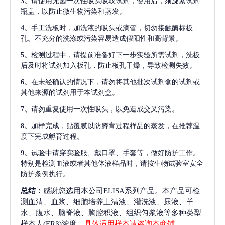
3、
请使用无菌一次性吸头吸取试剂，使用后，须旋紧试剂
瓶盖，以防止微生物污染和蒸发。
4、
手工洗板时，加洗液的吸头或滴管，切勿接触酶标板
孔。不充分的洗涤或污染容易造成假阳性和高背景。
5、
检测过程中，请提前准备好下一步实验所需试剂，洗板
后及时将试剂加入板孔，防止板孔干燥，导致检测失效。
6、
在未经确认的情况下，请勿将其他批次试剂盒的试剂或
其他来源的试剂用于本试剂盒。
7、
请勿重复使用一次性吸头，以免造成交叉污染。
8、
加样完成，贴覆膜以防孵育过程样品的蒸发，在推荐温
度下完成孵育过程。
9、
试验中请穿实验服、戴口罩、手套等，做好防护工作。
特别是检测血液或者其他体液样品时，请按生物试验室安全
防护条例执行。
总结：
感谢您选用本公司ELISA系列产品。本产品可检
测血清、血浆、细胞培养上清液、灌洗液、尿液、羊
水、腹水、脑脊液、胸腔积液、组织匀浆液等多种类型
样本人(ERβ)浓度，
具体适用样本请咨询本商铺
。