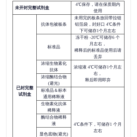
4℃保存，请在保质期内
未开封完整试剂盒
使用
未用完的板条放回带拉链
抗体包被板条
铝箔袋，封好口
4℃条件
下可储存1个月左右
冻干粉
-20℃可储存6 个
月左右，
标准品
稀释后的标准品使用后请
丢弃
浓缩生物素化
浓缩液
4℃可储存1个月左
抗体
右，
浓缩酶结合物
释后即用即弃
(避光)
已
封完整
标准品＆标本
试剂盒
通用稀释液
生物素化抗体
稀释液
酶结合物稀释
液
4℃条件下，可储存1 个月
左右
显色底物
(避光)