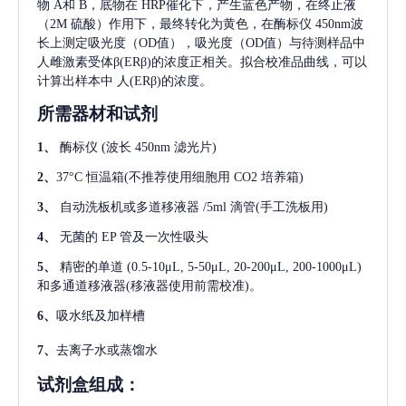
物 A和 B，底物在 HRP催化下，产生蓝色产物，在终止液
（2M 硫酸）作用下，最终转化为黄色，在酶标仪 450nm波
长上测定吸光度（OD值），吸光度（OD值）与待测样品中
人雌激素受体β(ERβ)
的浓度正相关。拟合校准品曲线，可以
计算出样本中
人(ERβ)
的浓度。
所需器材和试剂
1、
酶标仪
(波长 450nm 滤光片)
2、
37°C 恒温箱(不推荐使用细胞用 CO2 培养箱)
3、
自动洗板机或多道移液器
/5ml 滴管(手工洗板用)
4、
无菌的
EP 管及一次性吸头
5、
精密的单道
(0.5-10μL, 5-50μL, 20-200μL, 200-1000μL)
和多通道移液器(移液器使用前需校准)。
6、
吸水纸及加样槽
7、
去离子水或蒸馏水
试剂盒组成：