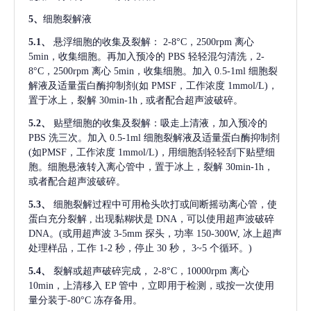
5、
细胞裂解液
5.1、
悬浮细胞的收集及裂解：
2-8°C，2500rpm 离心
5min，收集细胞。再加入预冷的 PBS 轻轻混匀清洗，2-
8°C，2500rpm 离心 5min，收集细胞。加入 0.5-1ml 细胞裂
解液及适量蛋白酶抑制剂(如 PMSF，工作浓度 1mmol/L)，
置于冰上，裂解 30min-1h , 或者配合超声波破碎。
5.2、
贴壁细胞的收集及裂解：吸走上清液，加入预冷的
PBS 洗三次。加入 0.5-1ml 细胞裂解液及适量蛋白酶抑制剂
(如PMSF，工作浓度 1mmol/L)，用细胞刮轻轻刮下贴壁细
胞。细胞悬液转入离心管中，置于冰上，裂解 30min-1h，
或者配合超声波破碎。
5.3、
细胞裂解过程中可用枪头吹打或间断摇动离心管，使
蛋白充分裂解
, 出现黏糊状是 DNA，可以使用超声波破碎
DNA。(或用超声波 3-5mm 探头，功率 150-300W, 冰上超声
处理样品，工作 1-2 秒，停止 30 秒， 3~5 个循环。)
5.4、
裂解或超声破碎完成，
2-8°C，10000rpm 离心
10min，上清移入 EP 管中，立即用于检测，或按一次使用
量分装于-80°C 冻存备用。