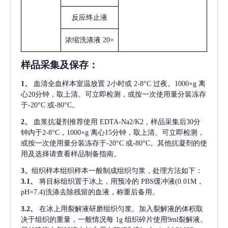
反应终止液
浓缩洗涤液
20×
样品采集及保存
：
1、
血清全血样本室温放置
2小时或 2-8°C 过夜。1000×g 离
心20分钟，取上清。可立即检测，或按一次使用量分装冻存
于-20°C 或-80°C。
2、
血浆抗凝剂推荐使用
EDTA-Na2/K2，样品采集后30分
钟内于2-8°C，1000×g 离心15分钟，取上清。可立即检测，
或按一次使用量分装冻存于-20°C 或-80°C。其他抗凝剂的使
用及选择请查看样品制备指南。
3、
组织样本组织样本一般制成组织匀浆，处理方法如下：
3.1、
将目标组织置于冰上，用预冷的
PBS缓冲液(0.01M，
pH=7.4)洗涤去除残留的血液，称重后备用。
3.2、
在冰上用裂解液研磨组织匀浆。加入裂解液的体积取
决于组织的重量，一般情况每
1g 组织碎片使用9ml裂解液。