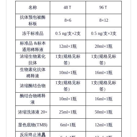
名称
48Ｔ
96Ｔ
抗体预包被酶
8×6
8×12
标板
冻干标准品
0.5 ng/支×2支
0.5 ng/支×3支
标准品
&标本
12ml×1瓶
20ml×1瓶
通用稀释液
浓缩生物素化
1支(规格见标
1支(规格见标
抗体
签）
签）
生物素化抗体
10ml×1瓶
16ml×1瓶
稀释液
1支(规格见标
1支(规格见标
浓缩酶结合物
签）
签）
酶结合物稀释
10ml×1瓶
16ml×1瓶
液
浓缩洗涤液
20×
25ml×1瓶
50ml×1瓶
显色底物
(
TMB
)
6ml×1瓶
12ml×1瓶
反应终止液
具