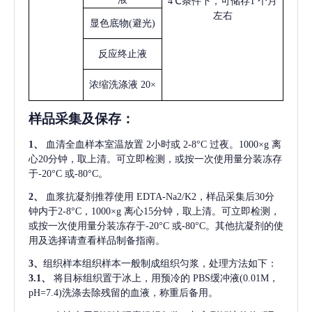
4℃条件下，可储存1 个月
左右
显色底物
(避光)
反应终止液
浓缩洗涤液
20×
样品采集及保存
：
1、
血清全血样本室温放置
2小时或 2-8°C 过夜。1000×g 离
心20分钟，取上清。可立即检测，或按一次使用量分装冻存
于-20°C 或-80°C。
2、
血浆抗凝剂推荐使用
EDTA-Na2/K2，样品采集后30分
钟内于2-8°C，1000×g 离心15分钟，取上清。可立即检测，
或按一次使用量分装冻存于-20°C 或-80°C。其他抗凝剂的使
用及选择请查看样品制备指南。
3、
组织样本组织样本一般制成组织匀浆，处理方法如下：
3.1、
将目标组织置于冰上，用预冷的
PBS缓冲液(0.01M，
pH=7.4)洗涤去除残留的血液，称重后备用。