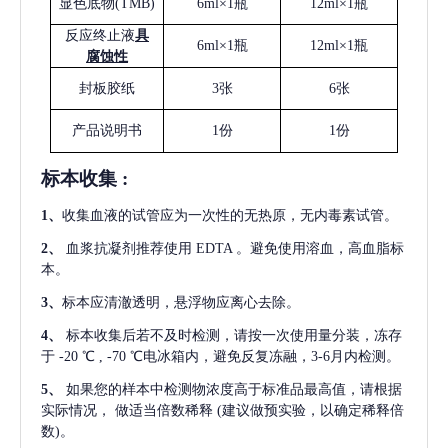
显色底物
(
TMB
)
6ml×1瓶
12ml×1瓶
反应终止液
具
6ml×1瓶
12ml×1瓶
腐蚀性
封板胶纸
3张
6张
产品说明书
1份
1份
标本收集
:
1
、
收集血液的试管应为一次性的无热原，无内毒素试管。
2
、
血浆抗凝剂推荐使用
EDTA 。避免使用溶血，高血脂标
本。
3
、
标本应清澈透明，悬浮物应离心去除。
4
、
标本收集后若不及时检测，请按一次使用量分装，冻存
于
-20 ℃ , -70 ℃电冰箱内，避免反复冻融，3-6月内检测。
5
、
如果您的样本中检测物浓度高于标准品最高值，请根据
实际情况，
做适当倍数稀释
(建议做预实验，以确定稀释倍
数)。