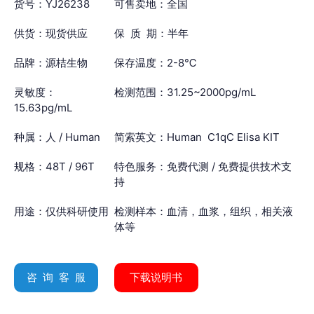
货号：YJ26238
可售卖地：全国
供货：现货供应
保 质 期：半年
品牌：源桔生物
保存温度：2-8℃
灵敏度：
检测范围：31.25~2000pg/mL
15.63pg/mL
种属：人 / Human
简索英文：Human C1qC Elisa KIT
规格：48T / 96T
特色服务：免费代测 / 免费提供技术支
持
用途：仅供科研使用
检测样本：血清，血浆，组织，相关液
体等
咨 询 客 服
下载说明书