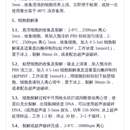
5min，收集澄清的细胞培养上清。立即用于检测，或按一次
使用量分装于-80°C 冻存备用。
5、
细胞裂解液
5.1、
悬浮细胞的收集及裂解：
2-8°C，2500rpm 离心
5min，收集细胞。再加入预冷的 PBS 轻轻混匀清洗，2-
8°C，2500rpm 离心 5min，收集细胞。加入 0.5-1ml 细胞裂
解液及适量蛋白酶抑制剂(如 PMSF，工作浓度 1mmol/L)，
置于冰上，裂解 30min-1h , 或者配合超声波破碎。
5.2、
贴壁细胞的收集及裂解：吸走上清液，加入预冷的
PBS 洗三次。加入 0.5-1ml 细胞裂解液及适量蛋白酶抑制剂
(如PMSF，工作浓度 1mmol/L)，用细胞刮轻轻刮下贴壁细
胞。细胞悬液转入离心管中，置于冰上，裂解 30min-1h，
或者配合超声波破碎。
5.3、
细胞裂解过程中可用枪头吹打或间断摇动离心管，使
蛋白充分裂解
, 出现黏糊状是 DNA，可以使用超声波破碎
DNA。(或用超声波 3-5mm 探头，功率 150-300W, 冰上超声
处理样品，工作 1-2 秒，停止 30 秒， 3~5 个循环。)
5.4、
裂解或超声破碎完成，
2-8°C，10000rpm 离心