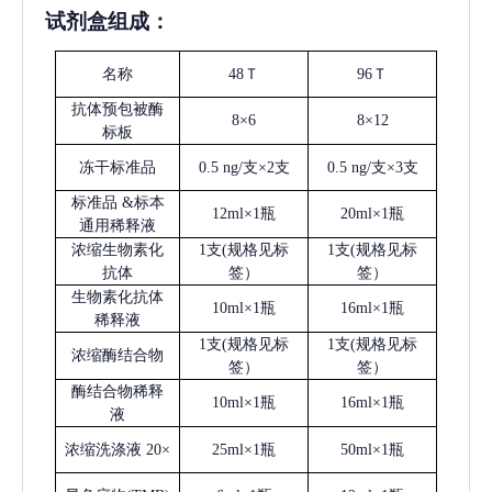
试剂盒组成：
名称
48Ｔ
96Ｔ
抗体预包被酶
8×6
8×12
标板
冻干标准品
0.5 ng/支×2支
0.5 ng/支×3支
标准品
&标本
12ml×1瓶
20ml×1瓶
通用稀释液
浓缩生物素化
1支(规格见标
1支(规格见标
抗体
签）
签）
生物素化抗体
10ml×1瓶
16ml×1瓶
稀释液
1支(规格见标
1支(规格见标
浓缩酶结合物
签）
签）
酶结合物稀释
10ml×1瓶
16ml×1瓶
液
浓缩洗涤液
20×
25ml×1瓶
50ml×1瓶