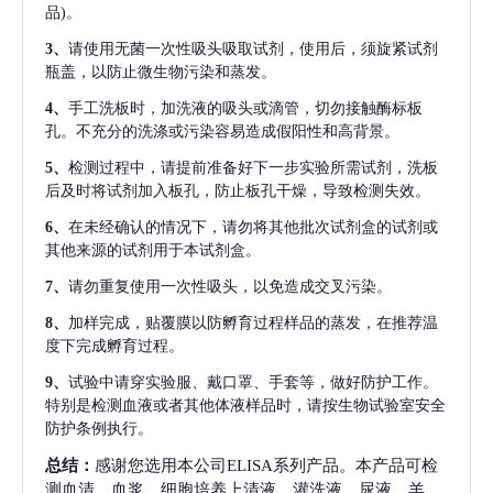
品)。
3、
请使用无菌一次性吸头吸取试剂，使用后，须旋紧试剂
瓶盖，以防止微生物污染和蒸发。
4、
手工洗板时，加洗液的吸头或滴管，切勿接触酶标板
孔。不充分的洗涤或污染容易造成假阳性和高背景。
5、
检测过程中，请提前准备好下一步实验所需试剂，洗板
后及时将试剂加入板孔，防止板孔干燥，导致检测失效。
6、
在未经确认的情况下，请勿将其他批次试剂盒的试剂或
其他来源的试剂用于本试剂盒。
7、
请勿重复使用一次性吸头，以免造成交叉污染。
8、
加样完成，贴覆膜以防孵育过程样品的蒸发，在推荐温
度下完成孵育过程。
9、
试验中请穿实验服、戴口罩、手套等，做好防护工作。
特别是检测血液或者其他体液样品时，请按生物试验室安全
防护条例执行。
总结：
感谢您选用本公司ELISA系列产品。本产品可检
测血清、血浆、细胞培养上清液、灌洗液、尿液、羊