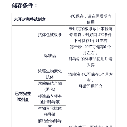
储存条件：
4℃保存，请在保质期内
未开封完整试剂盒
使用
未用完的板条放回带拉链
抗体包被板条
铝箔袋，封好口
4℃条件
下可储存1个月左右
冻干粉
-20℃可储存6 个
月左右，
标准品
稀释后的标准品使用后请
丢弃
浓缩生物素化
浓缩液
4℃可储存1个月左
抗体
右，
浓缩酶结合物
释后即用即弃
(避光)
已
封完整
标准品＆标本
试剂盒
通用稀释液
生物素化抗体
稀释液
酶结合物稀释
液