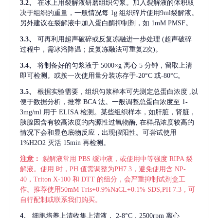
3.2、
在冰上用裂解液研磨组织匀浆。加入裂解液的体积取
决于组织的重量，一般情况每
1g 组织碎片使用9ml裂解液。
另外建议在裂解液中加入蛋白酶抑制剂，如 1mM PMSF。
3.3、
可再利用超声破碎或反复冻融进一步处理
(超声破碎
过程中，需冰浴降温；反复冻融法可重复2次)。
3.4、
将制备好的匀浆液于
5000×g 离心 5 分钟，留取上清
即可检测。或按一次使用量分装冻存于-20°C 或-80°C。
3.5、
根据实验需要，组织匀浆样本可先测定总蛋白浓度
,以
便于数据分析，推荐 BCA 法。一般调整总蛋白浓度至 1-
3mg/ml 用于 ELISA 检测。某些组织样本，如肝脏，肾脏，
胰腺因含有较高浓度的内源性过氧物酶, 在样品浓度较高的
情况下会和显色底物反应，出现假阳性。可尝试使用
1%H2O2 灭活 15min 再检测。
注意：
裂解液常用
PBS 缓冲液，或使用中等强度 RIPA 裂
解液。使用 时，PH 值需调整为PH7.3，避免使用含 NP-
40，Triton X-100 和 DTT 的组分，会严重抑制试剂盒工
作。推荐使用50mM Tris+0.9%NaCL+0.1% SDS,PH 7.3，可
自行配制或联系我们购买。
4、
细胞培养上清收集上清液，
2-8°C，2500rpm 离心