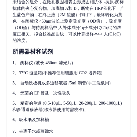
未结合的组分，在微孔板固相表面形成固相抗体
-抗原-酶标
抗体的夹心复合物。加底物 A和 B，底物在 HRP催化下，产
生蓝色产物，在终止液（2M 硫酸）作用下，最终转化为黄
色，在酶标仪 450nm波长上测定吸光度（OD值），吸光度
（OD值）与待测样品中
人补体成分1q子成分C(C1qC)
的浓
度正相关。拟合校准品曲线，可以计算出样本中
人(C1qC)
的浓度。
所需器材和试剂
1、
酶标仪
(波长 450nm 滤光片)
2、
37°C 恒温箱(不推荐使用细胞用 CO2 培养箱)
3、
自动洗板机或多道移液器
/5ml 滴管(手工洗板用)
4、
无菌的
EP 管及一次性吸头
5、
精密的单道
(0.5-10μL, 5-50μL, 20-200μL, 200-1000μL)
和多通道移液器(移液器使用前需校准)。
6、
吸水纸及加样槽
7、
去离子水或蒸馏水