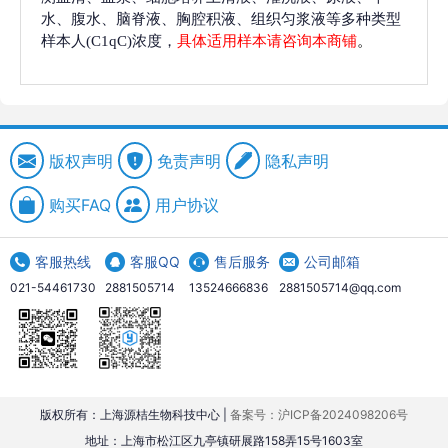
水、腹水、脑脊液、胸腔积液、组织匀浆液等多种类型
样本人(C1qC)浓度，
具体适用样本请咨询本商铺
。
版权声明
免责声明
隐私声明
购买FAQ
用户协议
客服热线
客服QQ
售后服务
公司邮箱
021-54461730
2881505714
13524666836
2881505714@qq.com
版权所有：上海源桔生物科技中心 |
备案号：沪ICP备2024098206号
地址：上海市松江区九亭镇研展路158弄15号1603室