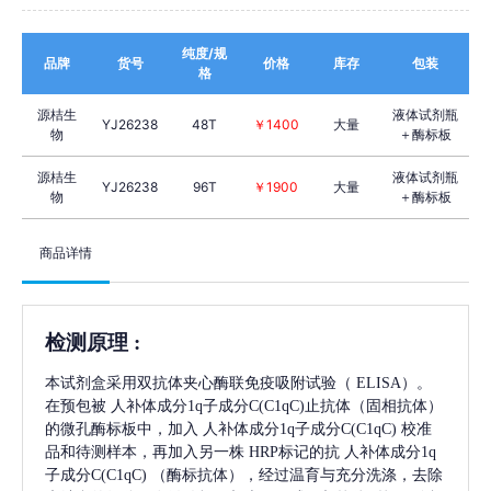
纯度/规
品牌
货号
价格
库存
包装
格
源桔生
液体试剂瓶
YJ26238
48T
￥1400
大量
物
＋酶标板
源桔生
液体试剂瓶
YJ26238
96T
￥1900
大量
物
＋酶标板
商品详情
检测原理
:
本试剂盒采用双抗体夹心酶联免疫吸附试验（
ELISA）。
在预包被
人补体成分1q子成分C(C1qC)
止抗体（固相抗体）
的微孔酶标板中，加入
人补体成分1q子成分C(C1qC)
校准
品和待测样本，再加入另一株
HRP标记的抗
人补体成分1q
子成分C(C1qC)
（酶标抗体），经过温育与充分洗涤，去除