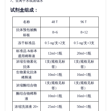
7、
去离子水或蒸馏水
试剂盒组成：
名称
48Ｔ
96Ｔ
抗体预包被酶
8×6
8×12
标板
冻干标准品
0.5 ng/支×2支
0.5 ng/支×3支
标准品
&标本
12ml×1瓶
20ml×1瓶
通用稀释液
浓缩生物素化
1支(规格见标
1支(规格见标
抗体
签）
签）
生物素化抗体
10ml×1瓶
16ml×1瓶
稀释液
1支(规格见标
1支(规格见标
浓缩酶结合物
签）
签）
酶结合物稀释
10ml×1瓶
16ml×1瓶
液
浓缩洗涤液
20×
25ml×1瓶
50ml×1瓶