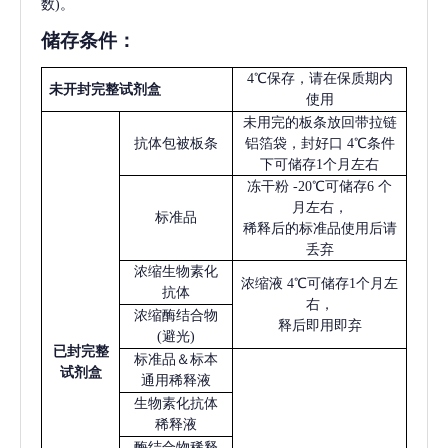
数)。
储存条件：
4℃保存，请在保质期内
未开封完整试剂盒
使用
未用完的板条放回带拉链
抗体包被板条
铝箔袋，封好口
4℃条件
下可储存1个月左右
冻干粉
-20℃可储存6 个
月左右，
标准品
稀释后的标准品使用后请
丢弃
浓缩生物素化
浓缩液
4℃可储存1个月左
抗体
右，
浓缩酶结合物
释后即用即弃
(避光)
已
封完整
标准品＆标本
试剂盒
通用稀释液
生物素化抗体
稀释液
酶结合物稀释