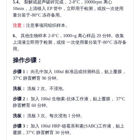
5.4、
裂解或超声破碎完成，
2-8°C，10000rpm 离心
10min，上清移入 EP 管中，立即用于检测，或按一次使用
量分装于-80°C 冻存备用。
注意：
注意事项同组织样本。
6、
其他生物样本
2-8°C，1000×g 离心样品 20 分钟。收集
上清液立即用于检测，或按 一次使用量分装于-80°C 冻存备
用。
操作步骤：
步骤
1：
向孔中加入
100ul 标准品或待测样品，贴上覆膜，
37°C 静置孵育 90 分钟。
洗板：
洗板
2 次。不浸泡。
步骤
2：
加入
100ul 生物素-抗体工作液，贴上覆膜， 37°C
静置孵育 60 分钟。
洗板：
洗板
3 次。每次浸泡 1 分钟。
步骤
3：
加入
100ul HRP-链霉亲和素(SABC)工作液，贴上
覆膜，37°C 静置孵育 30 分钟。