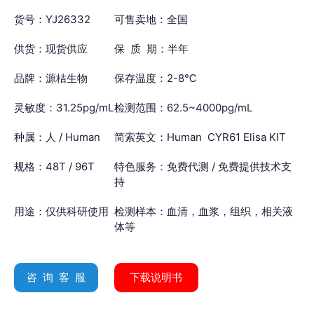
货号：YJ26332
可售卖地：全国
供货：现货供应
保 质 期：半年
品牌：源桔生物
保存温度：2-8℃
灵敏度：31.25pg/mL
检测范围：62.5~4000pg/mL
种属：人 / Human
简索英文：Human CYR61 Elisa KIT
规格：48T / 96T
特色服务：免费代测 / 免费提供技术支
持
用途：仅供科研使用
检测样本：血清，血浆，组织，相关液
体等
咨 询 客 服
下载说明书