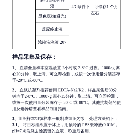
液
4℃条件下，可储存1 个月
左右
显色底物
(避光)
反应终止液
浓缩洗涤液
20×
样品采集及保存
：
1、
血清全血样本室温放置
2小时或 2-8°C 过夜。1000×g 离
心20分钟，取上清。可立即检测，或按一次使用量分装冻存
于-20°C 或-80°C。
2、
血浆抗凝剂推荐使用
EDTA-Na2/K2，样品采集后30分
钟内于2-8°C，1000×g 离心15分钟，取上清。可立即检测，
或按一次使用量分装冻存于-20°C 或-80°C。其他抗凝剂的使
用及选择请查看样品制备指南。
3、
组织样本组织样本一般制成组织匀浆，处理方法如下：
3.1、
将目标组织置于冰上，用预冷的
PBS缓冲液(0.01M，
pH=7.4)洗涤去除残留的血液，称重后备用。