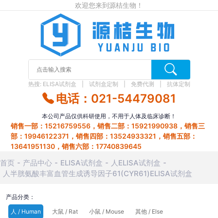
欢迎您来到源桔生物！
热搜:
ELISA试剂盒
试剂盒定制
免费代测
抗体定制
电话：021-54479081
本公司产品仅供科研使用，不用于人体及临床诊断！
销售一部：15216759556，销售二部：15921990938，销售三
部：19946122371，销售四部：13524933321，销售五部：
13641951130，销售六部：17740839645
首页
产品中心
ELISA试剂盒
人ELISA试剂盒
人半胱氨酸丰富血管生成诱导因子61(CYR61)ELISA试剂盒
产品分类：
人 / Human
大鼠 / Rat
小鼠 / Mouse
其他 / Else