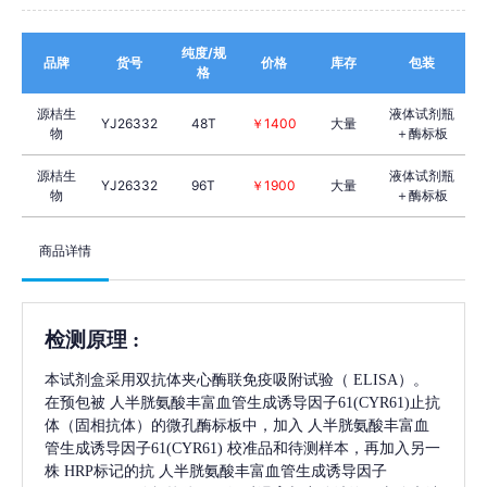
纯度/规
品牌
货号
价格
库存
包装
格
源桔生
液体试剂瓶
YJ26332
48T
￥1400
大量
物
＋酶标板
源桔生
液体试剂瓶
YJ26332
96T
￥1900
大量
物
＋酶标板
商品详情
检测原理
:
本试剂盒采用双抗体夹心酶联免疫吸附试验（
ELISA）。
在预包被
人半胱氨酸丰富血管生成诱导因子61(CYR61)
止抗
体（固相抗体）的微孔酶标板中，加入
人半胱氨酸丰富血
管生成诱导因子61(CYR61)
校准品和待测样本，再加入另一
株
HRP标记的抗
人半胱氨酸丰富血管生成诱导因子