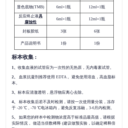
显色底物
(
TMB
)
6ml×1瓶
12ml×1瓶
反应终止液
具
6ml×1瓶
12ml×1瓶
腐蚀性
封板胶纸
3张
6张
产品说明书
1份
1份
标本收集
:
1
、
收集血液的试管应为一次性的无热原，无内毒素试管。
2
、
血浆抗凝剂推荐使用
EDTA 。避免使用溶血，高血脂标
本。
3
、
标本应清澈透明，悬浮物应离心去除。
4
、
标本收集后若不及时检测，请按一次使用量分装，冻存
于
-20 ℃ , -70 ℃电冰箱内，避免反复冻融，3-6月内检测。
5
、
如果您的样本中检测物浓度高于标准品最高值，请根据
实际情况，
做适当倍数稀释
(建议做预实验，以确定稀释倍