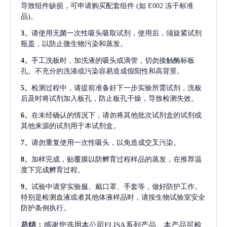
导致组件缺损，可申请购买配套组件
(如 E002 冻干标准
品)。
3、
请使用无菌一次性吸头吸取试剂，使用后，须旋紧试剂
瓶盖，以防止微生物污染和蒸发。
4、
手工洗板时，加洗液的吸头或滴管，切勿接触酶标板
孔。不充分的洗涤或污染容易造成假阳性和高背景。
5、
检测过程中，请提前准备好下一步实验所需试剂，洗板
后及时将试剂加入板孔，防止板孔干燥，导致检测失效。
6、
在未经确认的情况下，请勿将其他批次试剂盒的试剂或
其他来源的试剂用于本试剂盒。
7、
请勿重复使用一次性吸头，以免造成交叉污染。
8、
加样完成，贴覆膜以防孵育过程样品的蒸发，在推荐温
度下完成孵育过程。
9、
试验中请穿实验服、戴口罩、手套等，做好防护工作。
特别是检测血液或者其他体液样品时，请按生物试验室安全
防护条例执行。
总结：
感谢您选用本公司ELISA系列产品。本产品可检