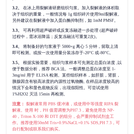
3.2、
在冰上用裂解液研磨组织匀浆。加入裂解液的体积取
决于组织的重量，一般情况每
1g 组织碎片使用9ml裂解液。
另外建议在裂解液中加入蛋白酶抑制剂，如 1mM PMSF。
3.3、
可再利用超声破碎或反复冻融进一步处理
(超声破碎
过程中，需冰浴降温；反复冻融法可重复2次)。
3.4、
将制备好的匀浆液于
5000×g 离心 5 分钟，留取上清
即可检测。或按一次使用量分装冻存于-20°C 或-80°C。
3.5、
根据实验需要，组织匀浆样本可先测定总蛋白浓度
,以
便于数据分析，推荐 BCA 法。一般调整总蛋白浓度至 1-
3mg/ml 用于 ELISA 检测。某些组织样本，如肝脏，肾脏，
胰腺因含有较高浓度的内源性过氧物酶, 在样品浓度较高的
情况下会和显色底物反应，出现假阳性。可尝试使用
1%H2O2 灭活 15min 再检测。
注意：
裂解液常用
PBS 缓冲液，或使用中等强度 RIPA 裂
解液。使用 时，PH 值需调整为PH7.3，避免使用含 NP-
40，Triton X-100 和 DTT 的组分，会严重抑制试剂盒工
作。推荐使用50mM Tris+0.9%NaCL+0.1% SDS,PH 7.3，可
自行配制或联系我们购买。