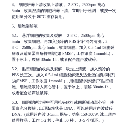
4、
细胞培养上清收集上清液，
2-8°C，2500rpm 离心
5min，收集澄清的细胞培养上清。立即用于检测，或按一次
使用量分装于-80°C 冻存备用。
5、
细胞裂解液
5.1、
悬浮细胞的收集及裂解：
2-8°C，2500rpm 离心
5min，收集细胞。再加入预冷的 PBS 轻轻混匀清洗，2-
8°C，2500rpm 离心 5min，收集细胞。加入 0.5-1ml 细胞裂
解液及适量蛋白酶抑制剂(如 PMSF，工作浓度 1mmol/L)，
置于冰上，裂解 30min-1h , 或者配合超声波破碎。
5.2、
贴壁细胞的收集及裂解：吸走上清液，加入预冷的
PBS 洗三次。加入 0.5-1ml 细胞裂解液及适量蛋白酶抑制剂
(如PMSF，工作浓度 1mmol/L)，用细胞刮轻轻刮下贴壁细
胞。细胞悬液转入离心管中，置于冰上，裂解 30min-1h，
或者配合超声波破碎。
5.3、
细胞裂解过程中可用枪头吹打或间断摇动离心管，使
蛋白充分裂解
, 出现黏糊状是 DNA，可以使用超声波破碎
DNA。(或用超声波 3-5mm 探头，功率 150-300W, 冰上超声
处理样品，工作 1-2 秒，停止 30 秒， 3~5 个循环。)