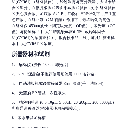
61(CYR61)
（酶标抗体），经过温育与充分洗涤，去除未结
合的组分，在微孔板固相表面形成固相抗体
-抗原-酶标抗体
的夹心复合物。加底物 A和 B，底物在 HRP催化下，产生蓝
色产物，在终止液（2M 硫酸）作用下，最终转化为黄色，
在酶标仪 450nm波长上测定吸光度（OD值），吸光度（OD
值）与待测样品中
人半胱氨酸丰富血管生成诱导因子
61(CYR61)
的浓度正相关。拟合校准品曲线，可以计算出样
本中
人(CYR61)
的浓度。
所需器材和试剂
1、
酶标仪
(波长 450nm 滤光片)
2、
37°C 恒温箱(不推荐使用细胞用 CO2 培养箱)
3、
自动洗板机或多道移液器
/5ml 滴管(手工洗板用)
4、
无菌的
EP 管及一次性吸头
5、
精密的单道
(0.5-10μL, 5-50μL, 20-200μL, 200-1000μL)
和多通道移液器(移液器使用前需校准)。
6、
吸水纸及加样槽