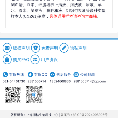
测血清、血浆、细胞培养上清液、灌洗液、尿液、羊
水、腹水、脑脊液、胸腔积液、组织匀浆液等多种类型
样本人(CYR61)浓度，
具体适用样本请咨询本商铺
。
版权声明
免责声明
隐私声明
购买FAQ
用户协议
客服热线
客服QQ
售后服务
公司邮箱
021-54461730
2881505714
13524666836
2881505714@qq.com
版权所有：上海源桔生物科技中心 |
备案号：沪ICP备2024098206号