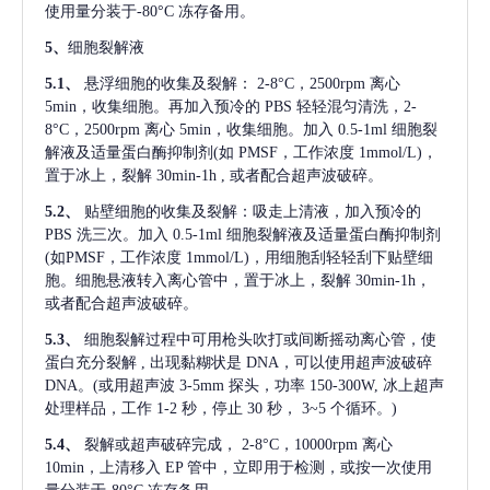
使用量分装于-80°C 冻存备用。
5、
细胞裂解液
5.1、
悬浮细胞的收集及裂解：
2-8°C，2500rpm 离心
5min，收集细胞。再加入预冷的 PBS 轻轻混匀清洗，2-
8°C，2500rpm 离心 5min，收集细胞。加入 0.5-1ml 细胞裂
解液及适量蛋白酶抑制剂(如 PMSF，工作浓度 1mmol/L)，
置于冰上，裂解 30min-1h , 或者配合超声波破碎。
5.2、
贴壁细胞的收集及裂解：吸走上清液，加入预冷的
PBS 洗三次。加入 0.5-1ml 细胞裂解液及适量蛋白酶抑制剂
(如PMSF，工作浓度 1mmol/L)，用细胞刮轻轻刮下贴壁细
胞。细胞悬液转入离心管中，置于冰上，裂解 30min-1h，
或者配合超声波破碎。
5.3、
细胞裂解过程中可用枪头吹打或间断摇动离心管，使
蛋白充分裂解
, 出现黏糊状是 DNA，可以使用超声波破碎
DNA。(或用超声波 3-5mm 探头，功率 150-300W, 冰上超声
处理样品，工作 1-2 秒，停止 30 秒， 3~5 个循环。)
5.4、
裂解或超声破碎完成，
2-8°C，10000rpm 离心
10min，上清移入 EP 管中，立即用于检测，或按一次使用