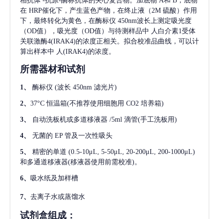
相抗体
-抗原-酶标抗体的夹心复合物。加底物 A和 B，底物
在 HRP催化下，产生蓝色产物，在终止液（2M 硫酸）作用
下，最终转化为黄色，在酶标仪 450nm波长上测定吸光度
（OD值），吸光度（OD值）与待测样品中
人白介素1受体
关联激酶4(IRAK4)
的浓度正相关。拟合校准品曲线，可以计
算出样本中
人(IRAK4)
的浓度。
所需器材和试剂
1、
酶标仪
(波长 450nm 滤光片)
2、
37°C 恒温箱(不推荐使用细胞用 CO2 培养箱)
3、
自动洗板机或多道移液器
/5ml 滴管(手工洗板用)
4、
无菌的
EP 管及一次性吸头
5、
精密的单道
(0.5-10μL, 5-50μL, 20-200μL, 200-1000μL)
和多通道移液器(移液器使用前需校准)。
6、
吸水纸及加样槽
7、
去离子水或蒸馏水
试剂盒组成：