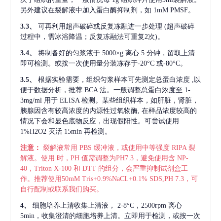
另外建议在裂解液中加入蛋白酶抑制剂，如 1mM PMSF。
3.3、
可再利用超声破碎或反复冻融进一步处理
(超声破碎
过程中，需冰浴降温；反复冻融法可重复2次)。
3.4、
将制备好的匀浆液于
5000×g 离心 5 分钟，留取上清
即可检测。或按一次使用量分装冻存于-20°C 或-80°C。
3.5、
根据实验需要，组织匀浆样本可先测定总蛋白浓度
,以
便于数据分析，推荐 BCA 法。一般调整总蛋白浓度至 1-
3mg/ml 用于 ELISA 检测。某些组织样本，如肝脏，肾脏，
胰腺因含有较高浓度的内源性过氧物酶, 在样品浓度较高的
情况下会和显色底物反应，出现假阳性。可尝试使用
1%H2O2 灭活 15min 再检测。
注意：
裂解液常用
PBS 缓冲液，或使用中等强度 RIPA 裂
解液。使用 时，PH 值需调整为PH7.3，避免使用含 NP-
40，Triton X-100 和 DTT 的组分，会严重抑制试剂盒工
作。推荐使用50mM Tris+0.9%NaCL+0.1% SDS,PH 7.3，可
自行配制或联系我们购买。
4、
细胞培养上清收集上清液，
2-8°C，2500rpm 离心
5min，收集澄清的细胞培养上清。立即用于检测，或按一次