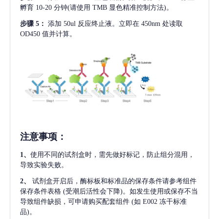
孵育 10-20 分钟(请使用 TMB 显色精准控制方法)。
步骤
5：
添加
50ul 反应终止液。立即在 450nm 处读取
OD450 值并计算。
注意事项
：
1、
使用不同的试剂盒时，需先做好标记，防止组分混用，
导致实验失败。
2、
试剂盒开启后，酶标板和标准品的保存条件请参考组件
保存条件表格
(受潮后活性会下降)。如发生使用或保存不当
导致组件缺损，可申请购买配套组件
(如 E002 冻干标准
品)。