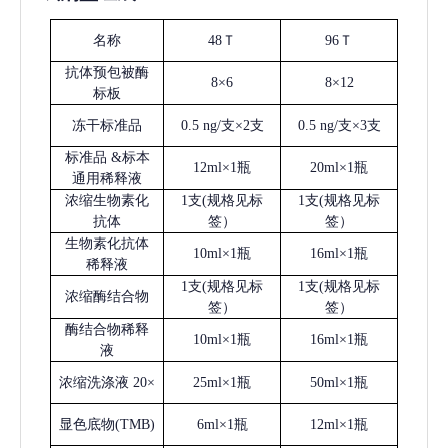
名称
48Ｔ
96Ｔ
抗体预包被酶
8×6
8×12
标板
冻干标准品
0.5 ng/支×2支
0.5 ng/支×3支
标准品
&标本
12ml×1瓶
20ml×1瓶
通用稀释液
浓缩生物素化
1支(规格见标
1支(规格见标
抗体
签）
签）
生物素化抗体
10ml×1瓶
16ml×1瓶
稀释液
1支(规格见标
1支(规格见标
浓缩酶结合物
签）
签）
酶结合物稀释
10ml×1瓶
16ml×1瓶
液
浓缩洗涤液
20×
25ml×1瓶
50ml×1瓶
显色底物
(
TMB
)
6ml×1瓶
12ml×1瓶