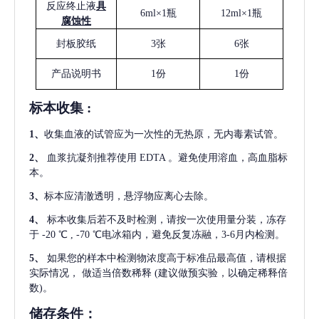
反应终止液
具
6ml×1瓶
12ml×1瓶
腐蚀性
封板胶纸
3张
6张
产品说明书
1份
1份
标本收集
:
1
、
收集血液的试管应为一次性的无热原，无内毒素试管。
2
、
血浆抗凝剂推荐使用
EDTA 。避免使用溶血，高血脂标
本。
3
、
标本应清澈透明，悬浮物应离心去除。
4
、
标本收集后若不及时检测，请按一次使用量分装，冻存
于
-20 ℃ , -70 ℃电冰箱内，避免反复冻融，3-6月内检测。
5
、
如果您的样本中检测物浓度高于标准品最高值，请根据
实际情况，
做适当倍数稀释
(建议做预实验，以确定稀释倍
数)。
储存条件：