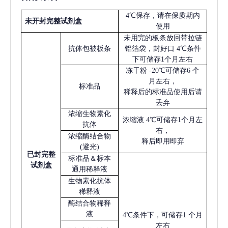
4℃保存，请在保质期内
未开封完整试剂盒
使用
未用完的板条放回带拉链
抗体包被板条
铝箔袋，封好口
4℃条件
下可储存1个月左右
冻干粉
-20℃可储存6 个
月左右，
标准品
稀释后的标准品使用后请
丢弃
浓缩生物素化
浓缩液
4℃可储存1个月左
抗体
右，
浓缩酶结合物
释后即用即弃
(避光)
已
封完整
标准品＆标本
试剂盒
通用稀释液
生物素化抗体
稀释液
酶结合物稀释
液
4℃条件下，可储存1 个月
左右