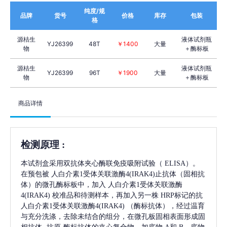
纯度/规
品牌
货号
价格
库存
包装
格
源桔生
液体试剂瓶
YJ26399
48T
￥1400
大量
物
＋酶标板
源桔生
液体试剂瓶
YJ26399
96T
￥1900
大量
物
＋酶标板
商品详情
检测原理
:
本试剂盒采用双抗体夹心酶联免疫吸附试验（
ELISA）。
在预包被
人白介素1受体关联激酶4(IRAK4)
止抗体（固相抗
体）的微孔酶标板中，加入
人白介素1受体关联激酶
4(IRAK4)
校准品和待测样本，再加入另一株
HRP标记的抗
人白介素1受体关联激酶4(IRAK4)
（酶标抗体），经过温育
与充分洗涤，去除未结合的组分，在微孔板固相表面形成固