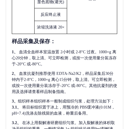
显色底物
(避光)
反应终止液
浓缩洗涤液
20×
样品采集及保存
：
1、
血清全血样本室温放置
2小时或 2-8°C 过夜。1000×g 离
心20分钟，取上清。可立即检测，或按一次使用量分装冻存
于-20°C 或-80°C。
2、
血浆抗凝剂推荐使用
EDTA-Na2/K2，样品采集后30分
钟内于2-8°C，1000×g 离心15分钟，取上清。可立即检测，
或按一次使用量分装冻存于-20°C 或-80°C。其他抗凝剂的使
用及选择请查看样品制备指南。
3、
组织样本组织样本一般制成组织匀浆，处理方法如下：
3.1、
将目标组织置于冰上，用预冷的
PBS缓冲液(0.01M，
pH=7.4)洗涤去除残留的血液，称重后备用。
3.2、
在冰上用裂解液研磨组织匀浆。加入裂解液的体积取
决于组织的重量，一般情况每
1g 组织碎片使用9ml裂解液。