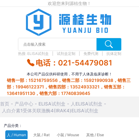
欢迎您来到源桔生物！
热搜:
ELISA试剂盒
试剂盒定制
免费代测
抗体定制
电话：021-54479081
本公司产品仅供科研使用，不用于人体及临床诊断！
销售一部：15216759556，销售二部：15921990938，销售三
部：19946122371，销售四部：13524933321，销售五部：
13641951130，销售六部：17740839645
首页
产品中心
ELISA试剂盒
人ELISA试剂盒
人白介素1受体关联激酶4(IRAK4)ELISA试剂盒
产品分类：
人 / Human
大鼠 / Rat
小鼠 / Mouse
其他 / Else