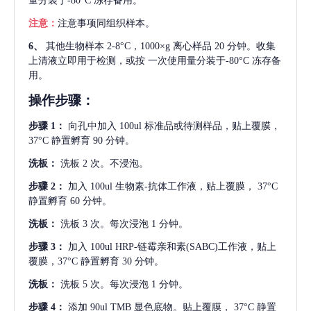
量分装于-80°C 冻存备用。
注意：
注意事项同组织样本。
6、
其他生物样本
2-8°C，1000×g 离心样品 20 分钟。收集
上清液立即用于检测，或按 一次使用量分装于-80°C 冻存备
用。
操作步骤：
步骤
1：
向孔中加入
100ul 标准品或待测样品，贴上覆膜，
37°C 静置孵育 90 分钟。
洗板：
洗板
2 次。不浸泡。
步骤
2：
加入
100ul 生物素-抗体工作液，贴上覆膜， 37°C
静置孵育 60 分钟。
洗板：
洗板
3 次。每次浸泡 1 分钟。
步骤
3：
加入
100ul HRP-链霉亲和素(SABC)工作液，贴上
覆膜，37°C 静置孵育 30 分钟。
洗板：
洗板
5 次。每次浸泡 1 分钟。
步骤
4：
添加
90ul TMB 显色底物。贴上覆膜， 37°C 静置