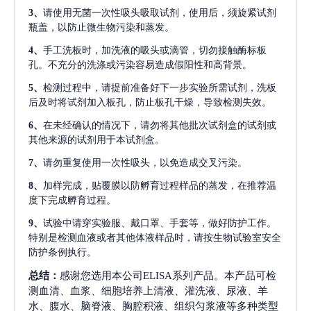
3、
请使用无菌一次性吸头吸取试剂，使用后，须旋紧试剂
瓶盖，以防止微生物污染和蒸发。
4、
手工洗板时，加洗液的吸头或滴管，切勿接触酶标板
孔。不充分的洗涤或污染容易造成假阳性和高背景。
5、
检测过程中，请提前准备好下一步实验所需试剂，洗板
后及时将试剂加入板孔，防止板孔干燥，导致检测失效。
6、
在未经确认的情况下，请勿将其他批次试剂盒的试剂或
其他来源的试剂用于本试剂盒。
7、
请勿重复使用一次性吸头，以免造成交叉污染。
8、
加样完成，贴覆膜以防孵育过程样品的蒸发，在推荐温
度下完成孵育过程。
9、
试验中请穿实验服、戴口罩、手套等，做好防护工作。
特别是检测血液或者其他体液样品时，请按生物试验室安全
防护条例执行。
总结：
感谢您选用本公司ELISA系列产品。本产品可检
测血清、血浆、细胞培养上清液、灌洗液、尿液、羊
水、腹水、脑脊液、胸腔积液、组织匀浆液等多种类型