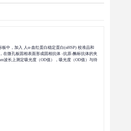
标板中，加入
人α-血红蛋白稳定蛋白(αHSP)
校准品和
，在微孔板固相表面形成固相抗体
-抗原-酶标抗体的夹
0nm波长上测定吸光度（OD值），吸光度（OD值）与待