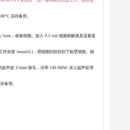
 X-100 和 DTT 的组分，会严重抑制试剂盒工作。推荐使
80°C 冻存备用。
离心 5min，收集细胞。加入 0.5-1ml 细胞裂解液及适量蛋
F，工作浓度 1mmol/L)，用细胞刮轻轻刮下贴壁细胞。细
波 3-5mm 探头，功率 150-300W, 冰上超声处理
 冻存备用。