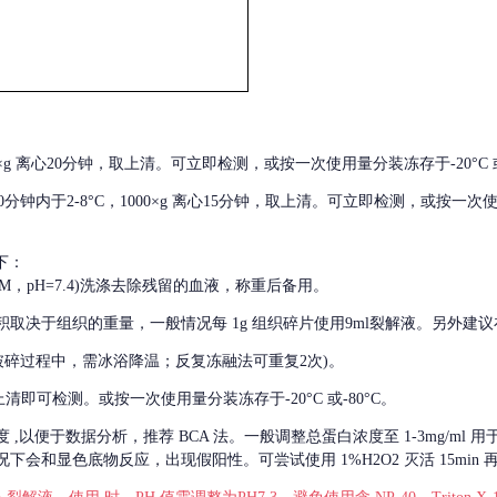
000×g 离心20分钟，取上清。可立即检测，或按一次使用量分装冻存于-20°C 或
后30分钟内于2-8°C，1000×g 离心15分钟，取上清。可立即检测，或按一次
下：
01M，pH=7.4)洗涤去除残留的血液，称重后备用。
积取决于组织的重量，一般情况每
1g 组织碎片使用9ml裂解液。另外建议
破碎过程中，需冰浴降温；反复冻融法可重复2次)。
留取上清即可检测。或按一次使用量分装冻存于-20°C 或-80°C。
度
,以便于数据分析，推荐 BCA 法。一般调整总蛋白浓度至 1-3mg/ml
会和显色底物反应，出现假阳性。可尝试使用 1%H2O2 灭活 15min 