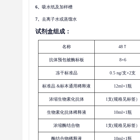
6、
吸水纸及加样槽
7、
去离子水或蒸馏水
试剂盒组成：
名称
48Ｔ
抗体预包被酶标板
8×6
冻干标准品
0.5 ng/支×2支
标准品
&标本通用稀释液
12ml×1瓶
浓缩生物素化抗体
1支(规格见标签）
生物素化抗体稀释液
10ml×1瓶
浓缩酶结合物
1支(规格见标签）
酶结合物稀释液
10ml×1瓶