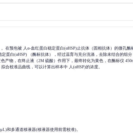
A）。在预包被
人α-血红蛋白稳定蛋白(αHSP)
止抗体（固相抗体）的微孔酶
定蛋白(αHSP)
（酶标抗体），经过温育与充分洗涤，去除未结合的组分
生蓝色产物，在终止液（2M 硫酸）作用下，最终转化为黄色，在酶标仪 45
。拟合校准品曲线，可以计算出样本中
人(αHSP)
的浓度。
, 200-1000μL)和多通道移液器(移液器使用前需校准)。