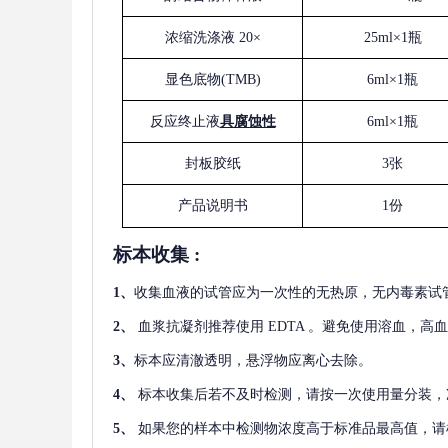
浓缩洗涤液
20×
25ml×1瓶
显色底物
(
TMB
)
6ml×1瓶
反应终止液
具腐蚀性
6ml×1瓶
封板胶纸
3张
产品说明书
1份
标本收集
:
1
、
收集血液的试管应为一次性的无热原，无内毒素试
2
、
血浆抗凝剂推荐使用
EDTA 。避免使用溶血，高
3
、
标本应清澈透明，悬浮物应离心去除。
4
、
标本收集后若不及时检测，请按一次使用量分装，
5
、
如果您的样本中检测物浓度高于标准品最高值，请