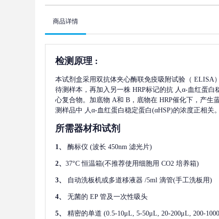
商品详情
检测原理
:
本试剂盒采用双抗体夹心酶联免疫吸附试验（
ELIS
待测样本，再加入另一株
HRP标记的抗
人α-血红蛋白稳
心复合物。加底物 A和 B，底物在 HRP催化下，产
测样品中
人α-血红蛋白稳定蛋白(αHSP)
的浓度正相关
所需器材和试剂
1、
酶标仪
(波长 450nm 滤光片)
2、
37°C 恒温箱(不推荐使用细胞用 CO2 培养箱)
3、
自动洗板机或多道移液器
/5ml 滴管(手工洗板用)
4、
无菌的
EP 管及一次性吸头
5、
精密的单道
(0.5-10μL, 5-50μL, 20-200μL