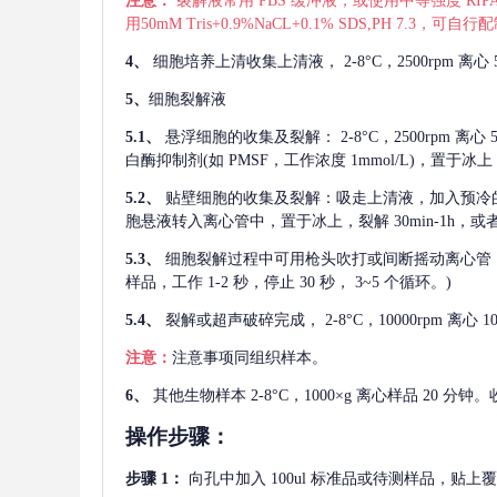
注意：
裂解液常用
PBS 缓冲液，或使用中等强度 RIPA
用50mM Tris+0.9%NaCL+0.1% SDS,PH 7.3
4、
细胞培养上清收集上清液，
2-8°C，2500rp
5、
细胞裂解液
5.1、
悬浮细胞的收集及裂解：
2-8°C，2500rpm 
白酶抑制剂(如 PMSF，工作浓度 1mmol/L)，置于冰上，
5.2、
贴壁细胞的收集及裂解：吸走上清液，加入预冷
胞悬液转入离心管中，置于冰上，裂解 30min-1h，
5.3、
细胞裂解过程中可用枪头吹打或间断摇动离心管
样品，工作 1-2 秒，停止 30 秒， 3~5 个循环。)
5.4、
裂解或超声破碎完成，
2-8°C，10000rpm
注意：
注意事项同组织样本。
6、
其他生物样本
2-8°C，1000×g 离心样品 20
操作步骤：
步骤
1：
向孔中加入
100ul 标准品或待测样品，贴上覆膜