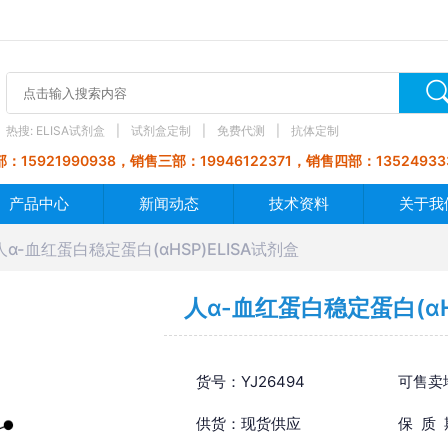
热搜:
ELISA试剂盒
试剂盒定制
免费代测
抗体定制
：15921990938，销售三部：19946122371，销售四部：13524933
产品中心
新闻动态
技术资料
关于我
人α-血红蛋白稳定蛋白(αHSP)ELISA试剂盒
人α-血红蛋白稳定蛋白(αH
货号：YJ26494
可售卖
供货：现货供应
保 质