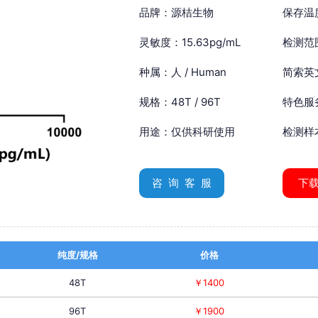
品牌：源桔生物
保存温
灵敏度：15.63pg/mL
检测范围
种属：人 / Human
简索英文：
规格：48T / 96T
特色服
用途：仅供科研使用
检测样
咨 询 客 服
下
纯度/规格
价格
48T
￥1400
96T
￥1900