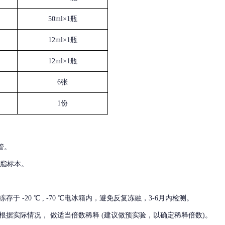
50ml×1瓶
12ml×1瓶
12ml×1瓶
6张
1份
管。
血脂标本。
冻存于
-20 ℃ , -70 ℃电冰箱内，避免反复冻融，3-6月内检测。
根据实际情况，
做适当倍数稀释
(建议做预实验，以确定稀释倍数)。