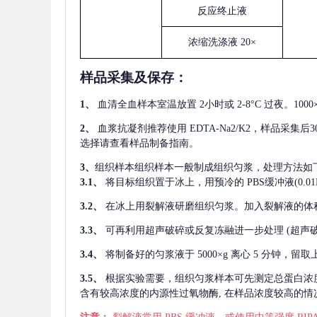
反应终止液
浓缩洗涤液
20×
样品采集及保存
：
1、
血清全血样本室温放置
2小时或 2-8°C 过夜。1
2、
血浆抗凝剂推荐使用
EDTA-Na2/K2，样品采集
选择请查看样品制备指南。
3、
组织样本组织样本一般制成组织匀浆，处理方法如
3.1、
将目标组织置于冰上，用预冷的
PBS缓冲液(0.
3.2、
在冰上用裂解液研磨组织匀浆。加入裂解液的体
3.3、
可再利用超声破碎或反复冻融进一步处理
(超声
3.4、
将制备好的匀浆液于
5000×g 离心 5 分钟，
3.5、
根据实验需要，组织匀浆样本可先测定总蛋白浓
含有较高浓度的内源性过氧物酶, 在样品浓度较高的情况下