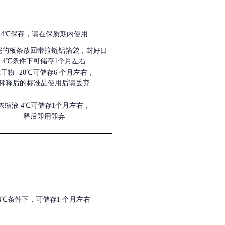
4℃保存，请在保质期内使用
完的板条放回带拉链铝箔袋，封好口
4℃条件下可储存1个月左右
冻干粉
-20℃可储存6 个月左右，
稀释后的标准品使用后请丢弃
浓缩液
4℃可储存1个月左右，
释后即用即弃
4℃条件下，可储存1 个月左右