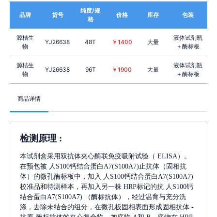
纯度/规
品牌
货号
价格
库存
包装
格
源桔生
液体试剂瓶
YJ26638
48T
￥1400
大量
物
＋酶标板
源桔生
液体试剂瓶
YJ26638
96T
￥1900
大量
物
＋酶标板
商品详情
检测原理
:
本试剂盒采用双抗体夹心酶联免疫吸附试验（
ELISA）。
在预包被
人S100钙结合蛋白A7(S100A7)
止抗体（固相抗
体）的微孔酶标板中，加入
人S100钙结合蛋白A7(S100A7)
校准品和待测样本，再加入另一株
HRP标记的抗
人S100钙
结合蛋白A7(S100A7)
（酶标抗体），经过温育与充分洗
涤，去除未结合的组分，在微孔板固相表面形成固相抗体
-