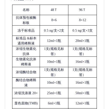
名称
48Ｔ
96Ｔ
抗体预包被酶
8×6
8×12
标板
冻干标准品
0.5 ng/支×2支
0.5 ng/支×3支
标准品
&标本
12ml×1瓶
20ml×1瓶
通用稀释液
浓缩生物素化
1支(规格见标
1支(规格见标
抗体
签）
签）
生物素化抗体
10ml×1瓶
16ml×1瓶
稀释液
1支(规格见标
1支(规格见标
浓缩酶结合物
签）
签）
酶结合物稀释
10ml×1瓶
16ml×1瓶
液
浓缩洗涤液
20×
25ml×1瓶
50ml×1瓶
显色底物
(
TMB
)
6ml×1瓶
12ml×1瓶