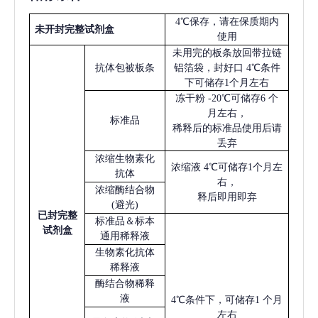
4℃保存，请在保质期内
未开封完整试剂盒
使用
未用完的板条放回带拉链
抗体包被板条
铝箔袋，封好口
4℃条件
下可储存1个月左右
冻干粉
-20℃可储存6 个
月左右，
标准品
稀释后的标准品使用后请
丢弃
浓缩生物素化
浓缩液
4℃可储存1个月左
抗体
右，
浓缩酶结合物
释后即用即弃
(避光)
已
封完整
标准品＆标本
试剂盒
通用稀释液
生物素化抗体
稀释液
酶结合物稀释
液
4℃条件下，可储存1 个月
左右