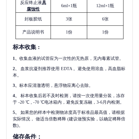
反应终止液
具
6ml×1瓶
12ml×1瓶
腐蚀性
封板胶纸
3张
6张
产品说明书
1份
1份
标本收集
:
1
、
收集血液的试管应为一次性的无热原，无内毒素试管。
2
、
血浆抗凝剂推荐使用
EDTA 。避免使用溶血，高血脂标
本。
3
、
标本应清澈透明，悬浮物应离心去除。
4
、
标本收集后若不及时检测，请按一次使用量分装，冻存
于
-20 ℃ , -70 ℃电冰箱内，避免反复冻融，3-6月内检测。
5
、
如果您的样本中检测物浓度高于标准品最高值，请根据
实际情况，
做适当倍数稀释
(建议做预实验，以确定稀释倍
数)。
储存条件：