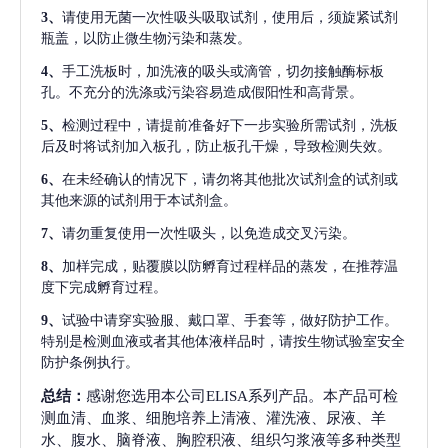
3、
请使用无菌一次性吸头吸取试剂，使用后，须旋紧试剂
瓶盖，以防止微生物污染和蒸发。
4、
手工洗板时，加洗液的吸头或滴管，切勿接触酶标板
孔。不充分的洗涤或污染容易造成假阳性和高背景。
5、
检测过程中，请提前准备好下一步实验所需试剂，洗板
后及时将试剂加入板孔，防止板孔干燥，导致检测失效。
6、
在未经确认的情况下，请勿将其他批次试剂盒的试剂或
其他来源的试剂用于本试剂盒。
7、
请勿重复使用一次性吸头，以免造成交叉污染。
8、
加样完成，贴覆膜以防孵育过程样品的蒸发，在推荐温
度下完成孵育过程。
9、
试验中请穿实验服、戴口罩、手套等，做好防护工作。
特别是检测血液或者其他体液样品时，请按生物试验室安全
防护条例执行。
总结：
感谢您选用本公司ELISA系列产品。本产品可检
测血清、血浆、细胞培养上清液、灌洗液、尿液、羊
水、腹水、脑脊液、胸腔积液、组织匀浆液等多种类型