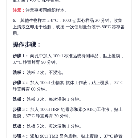
量分装于-80°C 冻存备用。
注意：
注意事项同组织样本。
6、
其他生物样本
2-8°C，1000×g 离心样品 20 分钟。收集
上清液立即用于检测，或按 一次使用量分装于-80°C 冻存备
用。
操作步骤：
步骤
1：
向孔中加入
100ul 标准品或待测样品，贴上覆膜，
37°C 静置孵育 90 分钟。
洗板：
洗板
2 次。不浸泡。
步骤
2：
加入
100ul 生物素-抗体工作液，贴上覆膜， 37°C
静置孵育 60 分钟。
洗板：
洗板
3 次。每次浸泡 1 分钟。
步骤
3：
加入
100ul HRP-链霉亲和素(SABC)工作液，贴上
覆膜，37°C 静置孵育 30 分钟。
洗板：
洗板
5 次。每次浸泡 1 分钟。
步骤
4：
添加
90ul TMB 显色底物。贴上覆膜， 37°C 静置