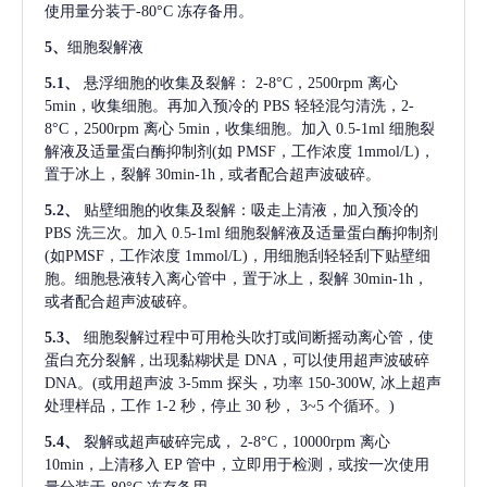
使用量分装于-80°C 冻存备用。
5、
细胞裂解液
5.1、
悬浮细胞的收集及裂解：
2-8°C，2500rpm 离心
5min，收集细胞。再加入预冷的 PBS 轻轻混匀清洗，2-
8°C，2500rpm 离心 5min，收集细胞。加入 0.5-1ml 细胞裂
解液及适量蛋白酶抑制剂(如 PMSF，工作浓度 1mmol/L)，
置于冰上，裂解 30min-1h , 或者配合超声波破碎。
5.2、
贴壁细胞的收集及裂解：吸走上清液，加入预冷的
PBS 洗三次。加入 0.5-1ml 细胞裂解液及适量蛋白酶抑制剂
(如PMSF，工作浓度 1mmol/L)，用细胞刮轻轻刮下贴壁细
胞。细胞悬液转入离心管中，置于冰上，裂解 30min-1h，
或者配合超声波破碎。
5.3、
细胞裂解过程中可用枪头吹打或间断摇动离心管，使
蛋白充分裂解
, 出现黏糊状是 DNA，可以使用超声波破碎
DNA。(或用超声波 3-5mm 探头，功率 150-300W, 冰上超声
处理样品，工作 1-2 秒，停止 30 秒， 3~5 个循环。)
5.4、
裂解或超声破碎完成，
2-8°C，10000rpm 离心
10min，上清移入 EP 管中，立即用于检测，或按一次使用