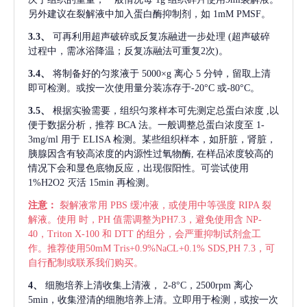
另外建议在裂解液中加入蛋白酶抑制剂，如 1mM PMSF。
3.3、
可再利用超声破碎或反复冻融进一步处理
(超声破碎
过程中，需冰浴降温；反复冻融法可重复2次)。
3.4、
将制备好的匀浆液于
5000×g 离心 5 分钟，留取上清
即可检测。或按一次使用量分装冻存于-20°C 或-80°C。
3.5、
根据实验需要，组织匀浆样本可先测定总蛋白浓度
,以
便于数据分析，推荐 BCA 法。一般调整总蛋白浓度至 1-
3mg/ml 用于 ELISA 检测。某些组织样本，如肝脏，肾脏，
胰腺因含有较高浓度的内源性过氧物酶, 在样品浓度较高的
情况下会和显色底物反应，出现假阳性。可尝试使用
1%H2O2 灭活 15min 再检测。
注意：
裂解液常用
PBS 缓冲液，或使用中等强度 RIPA 裂
解液。使用 时，PH 值需调整为PH7.3，避免使用含 NP-
40，Triton X-100 和 DTT 的组分，会严重抑制试剂盒工
作。推荐使用50mM Tris+0.9%NaCL+0.1% SDS,PH 7.3，可
自行配制或联系我们购买。
4、
细胞培养上清收集上清液，
2-8°C，2500rpm 离心
5min，收集澄清的细胞培养上清。立即用于检测，或按一次