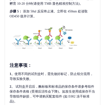
孵育 10-20 分钟(请使用 TMB 显色精准控制方法)。
步骤
5：
添加
50ul 反应终止液。立即在 450nm 处读取
OD450 值并计算。
注意事项
：
1、
使用不同的试剂盒时，需先做好标记，防止组分混用，
导致实验失败。
2、
试剂盒开启后，酶标板和标准品的保存条件请参考组件
保存条件表格
(受潮后活性会下降)。如发生使用或保存不当
导致组件缺损，可申请购买配套组件
(如 E002 冻干标准
品)。