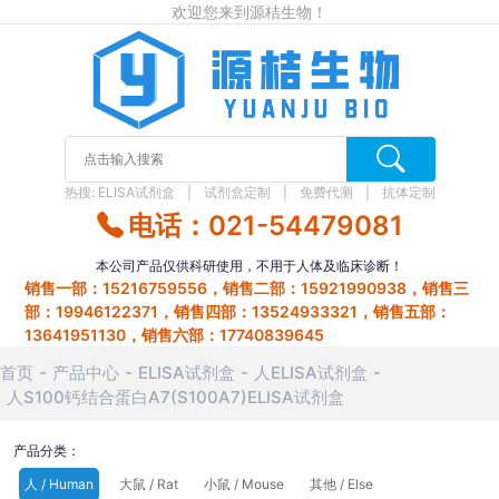
欢迎您来到源桔生物！
热搜:
ELISA试剂盒
试剂盒定制
免费代测
抗体定制
电话：021-54479081
本公司产品仅供科研使用，不用于人体及临床诊断！
销售一部：15216759556，销售二部：15921990938，销售三
部：19946122371，销售四部：13524933321，销售五部：
13641951130，销售六部：17740839645
首页
产品中心
ELISA试剂盒
人ELISA试剂盒
人S100钙结合蛋白A7(S100A7)ELISA试剂盒
产品分类：
人 / Human
大鼠 / Rat
小鼠 / Mouse
其他 / Else