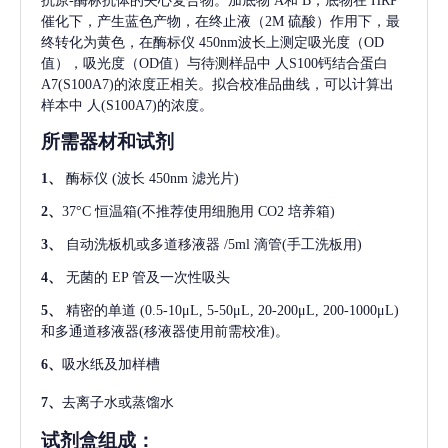
抗原-酶标抗体的夹心复合物。加底物 A和 B，底物在 HRP
催化下，产生蓝色产物，在终止液（2M 硫酸）作用下，最
终转化为黄色，在酶标仪 450nm波长上测定吸光度（OD
值），吸光度（OD值）与待测样品中
人S100钙结合蛋白
A7(S100A7)
的浓度正相关。拟合校准品曲线，可以计算出
样本中
人(S100A7)
的浓度。
所需器材和试剂
1、
酶标仪
(波长 450nm 滤光片)
2、
37°C 恒温箱(不推荐使用细胞用 CO2 培养箱)
3、
自动洗板机或多道移液器
/5ml 滴管(手工洗板用)
4、
无菌的
EP 管及一次性吸头
5、
精密的单道
(0.5-10μL, 5-50μL, 20-200μL, 200-1000μL)
和多通道移液器(移液器使用前需校准)。
6、
吸水纸及加样槽
7、
去离子水或蒸馏水
试剂盒组成：