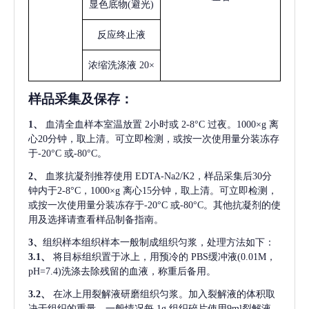
显色底物
(避光)
反应终止液
浓缩洗涤液
20×
样品采集及保存
：
1、
血清全血样本室温放置
2小时或 2-8°C 过夜。1000×g 离
心20分钟，取上清。可立即检测，或按一次使用量分装冻存
于-20°C 或-80°C。
2、
血浆抗凝剂推荐使用
EDTA-Na2/K2，样品采集后30分
钟内于2-8°C，1000×g 离心15分钟，取上清。可立即检测，
或按一次使用量分装冻存于-20°C 或-80°C。其他抗凝剂的使
用及选择请查看样品制备指南。
3、
组织样本组织样本一般制成组织匀浆，处理方法如下：
3.1、
将目标组织置于冰上，用预冷的
PBS缓冲液(0.01M，
pH=7.4)洗涤去除残留的血液，称重后备用。
3.2、
在冰上用裂解液研磨组织匀浆。加入裂解液的体积取
决于组织的重量，一般情况每
1g 组织碎片使用9ml裂解液。