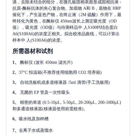
涤，去除未结合的组分，在微孔板固相表面形成固相抗体
-
抗原-酶标抗体的夹心复合物。加底物 A和 B，底物在 HRP
催化下，产生蓝色产物，在终止液（2M 硫酸）作用下，最
终转化为黄色，在酶标仪 450nm波长上测定吸光度（OD
值），吸光度（OD值）与待测样品中
人S100钙结合蛋白
A6(S100A6)
的浓度正相关。拟合校准品曲线，可以计算出
样本中
人(S100A6)
的浓度。
所需器材和试剂
1、
酶标仪
(波长 450nm 滤光片)
2、
37°C 恒温箱(不推荐使用细胞用 CO2 培养箱)
3、
自动洗板机或多道移液器
/5ml 滴管(手工洗板用)
4、
无菌的
EP 管及一次性吸头
5、
精密的单道
(0.5-10μL, 5-50μL, 20-200μL, 200-1000μL)
和多通道移液器(移液器使用前需校准)。
6、
吸水纸及加样槽
7、
去离子水或蒸馏水