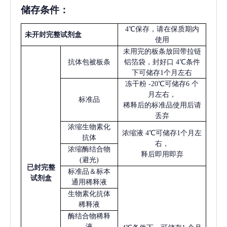
储存条件：
4℃保存，请在保质期内
未开封完整试剂盒
使用
未用完的板条放回带拉链
抗体包被板条
铝箔袋，封好口
4℃条件
下可储存1个月左右
冻干粉
-20℃可储存6 个
月左右，
标准品
稀释后的标准品使用后请
丢弃
浓缩生物素化
浓缩液
4℃可储存1个月左
抗体
右，
浓缩酶结合物
释后即用即弃
(避光)
已
封完整
标准品＆标本
试剂盒
通用稀释液
生物素化抗体
稀释液
酶结合物稀释
液