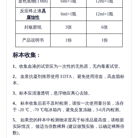
显色底物
(
TMB
)
6ml×1瓶
12ml×1瓶
反应终止液
具
6ml×1瓶
12ml×1瓶
腐蚀性
封板胶纸
3张
6张
产品说明书
1份
1份
标本收集
:
1
、
收集血液的试管应为一次性的无热原，无内毒素试管。
2
、
血浆抗凝剂推荐使用
EDTA 。避免使用溶血，高血脂标
本。
3
、
标本应清澈透明，悬浮物应离心去除。
4
、
标本收集后若不及时检测，请按一次使用量分装，冻存
于
-20 ℃ , -70 ℃电冰箱内，避免反复冻融，3-6月内检测。
5
、
如果您的样本中检测物浓度高于标准品最高值，请根据
实际情况，
做适当倍数稀释
(建议做预实验，以确定稀释倍
数)。