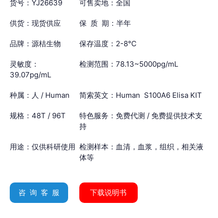
货号：YJ26639
可售卖地：全国
供货：现货供应
保 质 期：半年
品牌：源桔生物
保存温度：2-8℃
灵敏度：
检测范围：78.13~5000pg/mL
39.07pg/mL
种属：人 / Human
简索英文：Human S100A6 Elisa KIT
规格：48T / 96T
特色服务：免费代测 / 免费提供技术支
持
用途：仅供科研使用
检测样本：血清，血浆，组织，相关液
体等
咨 询 客 服
下载说明书