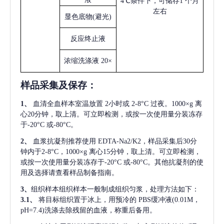
4℃条件下，可储存1 个月
左右
显色底物
(避光)
反应终止液
浓缩洗涤液
20×
样品采集及保存
：
1、
血清全血样本室温放置
2小时或 2-8°C 过夜。1000×g 离
心20分钟，取上清。可立即检测，或按一次使用量分装冻存
于-20°C 或-80°C。
2、
血浆抗凝剂推荐使用
EDTA-Na2/K2，样品采集后30分
钟内于2-8°C，1000×g 离心15分钟，取上清。可立即检测，
或按一次使用量分装冻存于-20°C 或-80°C。其他抗凝剂的使
用及选择请查看样品制备指南。
3、
组织样本组织样本一般制成组织匀浆，处理方法如下：
3.1、
将目标组织置于冰上，用预冷的
PBS缓冲液(0.01M，
pH=7.4)洗涤去除残留的血液，称重后备用。