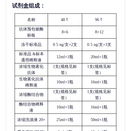
试剂盒组成：
名称
48Ｔ
96Ｔ
抗体预包被酶
8×6
8×12
标板
冻干标准品
0.5 ng/支×2支
0.5 ng/支×3支
标准品
&标本
12ml×1瓶
20ml×1瓶
通用稀释液
浓缩生物素化
1支(规格见标
1支(规格见标
抗体
签）
签）
生物素化抗体
10ml×1瓶
16ml×1瓶
稀释液
1支(规格见标
1支(规格见标
浓缩酶结合物
签）
签）
酶结合物稀释
10ml×1瓶
16ml×1瓶
液
浓缩洗涤液
20×
25ml×1瓶
50ml×1瓶