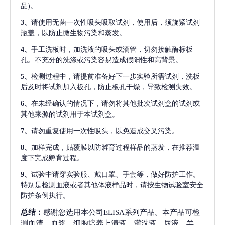
品)。
3、
请使用无菌一次性吸头吸取试剂，使用后，须旋紧试剂
瓶盖，以防止微生物污染和蒸发。
4、
手工洗板时，加洗液的吸头或滴管，切勿接触酶标板
孔。不充分的洗涤或污染容易造成假阳性和高背景。
5、
检测过程中，请提前准备好下一步实验所需试剂，洗板
后及时将试剂加入板孔，防止板孔干燥，导致检测失效。
6、
在未经确认的情况下，请勿将其他批次试剂盒的试剂或
其他来源的试剂用于本试剂盒。
7、
请勿重复使用一次性吸头，以免造成交叉污染。
8、
加样完成，贴覆膜以防孵育过程样品的蒸发，在推荐温
度下完成孵育过程。
9、
试验中请穿实验服、戴口罩、手套等，做好防护工作。
特别是检测血液或者其他体液样品时，请按生物试验室安全
防护条例执行。
总结：
感谢您选用本公司ELISA系列产品。本产品可检
测血清、血浆、细胞培养上清液、灌洗液、尿液、羊