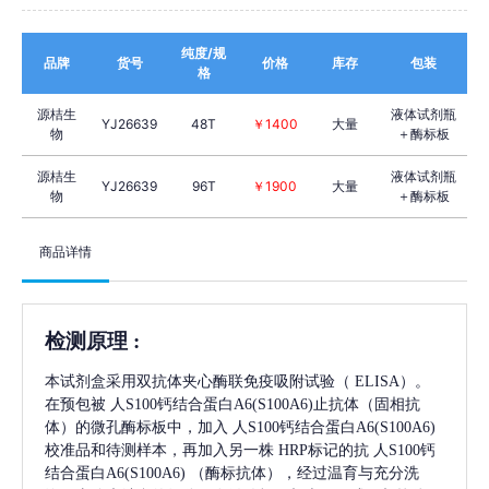
纯度/规
品牌
货号
价格
库存
包装
格
源桔生
液体试剂瓶
YJ26639
48T
￥1400
大量
物
＋酶标板
源桔生
液体试剂瓶
YJ26639
96T
￥1900
大量
物
＋酶标板
商品详情
检测原理
:
本试剂盒采用双抗体夹心酶联免疫吸附试验（
ELISA）。
在预包被
人S100钙结合蛋白A6(S100A6)
止抗体（固相抗
体）的微孔酶标板中，加入
人S100钙结合蛋白A6(S100A6)
校准品和待测样本，再加入另一株
HRP标记的抗
人S100钙
结合蛋白A6(S100A6)
（酶标抗体），经过温育与充分洗