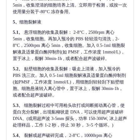
5min，收集澄清的细胞培养上清。立即用于检测，或按一次
使用量分装于-80°C 冻存备用。
5、
细胞裂解液
5.1、
悬浮细胞的收集及裂解：
2-8°C，2500rpm 离心
5min，收集细胞。再加入预冷的 PBS 轻轻混匀清洗，2-
8°C，2500rpm 离心 5min，收集细胞。加入 0.5-1ml 细胞裂
解液及适量蛋白酶抑制剂(如 PMSF，工作浓度 1mmol/L)，
置于冰上，裂解 30min-1h , 或者配合超声波破碎。
5.2、
贴壁细胞的收集及裂解：吸走上清液，加入预冷的
PBS 洗三次。加入 0.5-1ml 细胞裂解液及适量蛋白酶抑制剂
(如PMSF，工作浓度 1mmol/L)，用细胞刮轻轻刮下贴壁细
胞。细胞悬液转入离心管中，置于冰上，裂解 30min-1h，
或者配合超声波破碎。
5.3、
细胞裂解过程中可用枪头吹打或间断摇动离心管，使
蛋白充分裂解
, 出现黏糊状是 DNA，可以使用超声波破碎
DNA。(或用超声波 3-5mm 探头，功率 150-300W, 冰上超声
处理样品，工作 1-2 秒，停止 30 秒， 3~5 个循环。)
5.4、
裂解或超声破碎完成，
2-8°C，10000rpm 离心