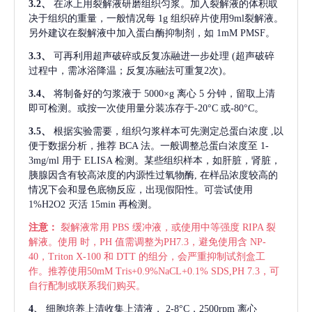
3.2、
在冰上用裂解液研磨组织匀浆。加入裂解液的体积取
决于组织的重量，一般情况每
1g 组织碎片使用9ml裂解液。
另外建议在裂解液中加入蛋白酶抑制剂，如 1mM PMSF。
3.3、
可再利用超声破碎或反复冻融进一步处理
(超声破碎
过程中，需冰浴降温；反复冻融法可重复2次)。
3.4、
将制备好的匀浆液于
5000×g 离心 5 分钟，留取上清
即可检测。或按一次使用量分装冻存于-20°C 或-80°C。
3.5、
根据实验需要，组织匀浆样本可先测定总蛋白浓度
,以
便于数据分析，推荐 BCA 法。一般调整总蛋白浓度至 1-
3mg/ml 用于 ELISA 检测。某些组织样本，如肝脏，肾脏，
胰腺因含有较高浓度的内源性过氧物酶, 在样品浓度较高的
情况下会和显色底物反应，出现假阳性。可尝试使用
1%H2O2 灭活 15min 再检测。
注意：
裂解液常用
PBS 缓冲液，或使用中等强度 RIPA 裂
解液。使用 时，PH 值需调整为PH7.3，避免使用含 NP-
40，Triton X-100 和 DTT 的组分，会严重抑制试剂盒工
作。推荐使用50mM Tris+0.9%NaCL+0.1% SDS,PH 7.3，可
自行配制或联系我们购买。
4、
细胞培养上清收集上清液，
2-8°C，2500rpm 离心