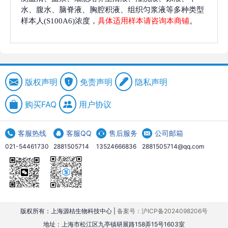
水、腹水、脑脊液、胸腔积液、组织匀浆液等多种类型
样本人(S100A6)浓度，
具体适用样本请咨询本商铺
。
版权声明
免责声明
隐私声明
购买FAQ
用户协议
客服热线
客服QQ
售后服务
公司邮箱
021-54461730
2881505714
13524666836
2881505714@qq.com
版权所有：上海源桔生物科技中心 |
备案号：沪ICP备2024098206号
地址：上海市松江区九亭镇研展路158弄15号1603室