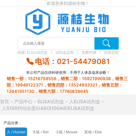
欢迎您来到源桔生物！
热搜:
ELISA试剂盒
试剂盒定制
免费代测
抗体定制
电话：021-54479081
本公司产品仅供科研使用，不用于人体及临床诊断！
销售一部：15216759556，销售二部：15921990938，销售三
部：19946122371，销售四部：13524933321，销售五部：
13641951130，销售六部：17740839645
首页
产品中心
ELISA试剂盒
人ELISA试剂盒
人S100钙结合蛋白A6(S100A6)ELISA试剂盒
产品分类：
人 / Human
大鼠 / Rat
小鼠 / Mouse
其他 / Else