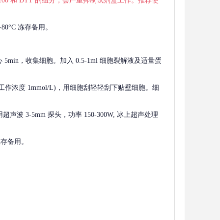
 X-100 和 DTT 的组分，会严重抑制试剂盒工作。推荐使
80°C 冻存备用。
离心 5min，收集细胞。加入 0.5-1ml 细胞裂解液及适量蛋
F，工作浓度 1mmol/L)，用细胞刮轻轻刮下贴壁细胞。细
波 3-5mm 探头，功率 150-300W, 冰上超声处理
 冻存备用。