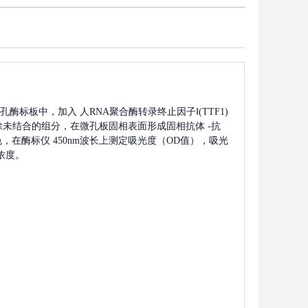
孔酶标板中，加入
人RNA聚合酶转录终止因子Ⅰ(TTF1)
除未结合的组分，在微孔板固相表面形成固相抗体
-抗
，在酶标仪 450nm波长上测定吸光度（OD值），吸光
浓度。