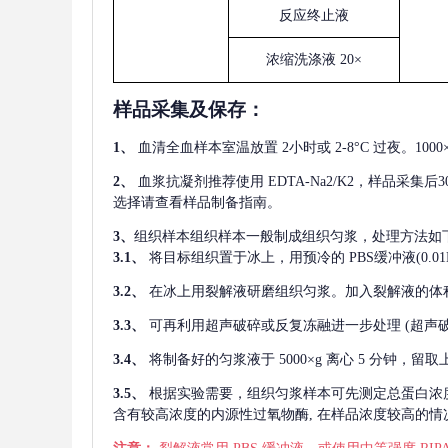
反应终止液
浓缩洗涤液
20×
样品采集及保存
：
1、
血清全血样本室温放置
2小时或 2-8°C 过夜。1
2、
血浆抗凝剂推荐使用
EDTA-Na2/K2，样品采集
选择请查看样品制备指南。
3、
组织样本组织样本一般制成组织匀浆，处理方法如
3.1、
将目标组织置于冰上，用预冷的
PBS缓冲液(0.
3.2、
在冰上用裂解液研磨组织匀浆。加入裂解液的体
3.3、
可再利用超声破碎或反复冻融进一步处理
(超声
3.4、
将制备好的匀浆液于
5000×g 离心 5 分钟，
3.5、
根据实验需要，组织匀浆样本可先测定总蛋白浓
含有较高浓度的内源性过氧物酶, 在样品浓度较高的情况下