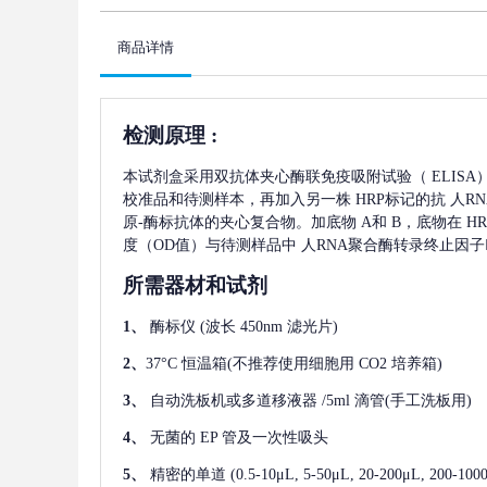
商品详情
检测原理
:
本试剂盒采用双抗体夹心酶联免疫吸附试验（
ELIS
校准品和待测样本，再加入另一株
HRP标记的抗
人RN
原-酶标抗体的夹心复合物。加底物 A和 B，底物在 
度（OD值）与待测样品中
人RNA聚合酶转录终止因子Ⅰ(
所需器材和试剂
1、
酶标仪
(波长 450nm 滤光片)
2、
37°C 恒温箱(不推荐使用细胞用 CO2 培养箱)
3、
自动洗板机或多道移液器
/5ml 滴管(手工洗板用)
4、
无菌的
EP 管及一次性吸头
5、
精密的单道
(0.5-10μL, 5-50μL, 20-200μL