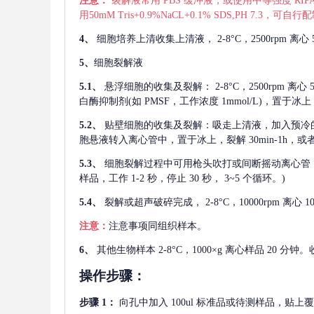
注意：
裂解液常用
PBS 缓冲液，或使用中等强度 RIPA
用50mM Tris+0.9%NaCL+0.1% SDS,PH 7.3
4、
细胞培养上清收集上清液，
2-8°C，2500rp
5、
细胞裂解液
5.1、
悬浮细胞的收集及裂解：
2-8°C，2500rpm 
白酶抑制剂(如 PMSF，工作浓度 1mmol/L)，置于冰上，
5.2、
贴壁细胞的收集及裂解：吸走上清液，加入预冷
胞悬液转入离心管中，置于冰上，裂解 30min-1h，
5.3、
细胞裂解过程中可用枪头吹打或间断摇动离心管
样品，工作 1-2 秒，停止 30 秒， 3~5 个循环。)
5.4、
裂解或超声破碎完成，
2-8°C，10000rpm
注意：
注意事项同组织样本。
6、
其他生物样本
2-8°C，1000×g 离心样品 20
操作步骤：
步骤
1：
向孔中加入
100ul 标准品或待测样品，贴上覆膜