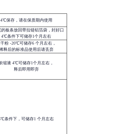
4℃保存，请在保质期内使用
完的板条放回带拉链铝箔袋，封好口
4℃条件下可储存1个月左右
冻干粉
-20℃可储存6 个月左右，
稀释后的标准品使用后请丢弃
浓缩液
4℃可储存1个月左右，
释后即用即弃
4℃条件下，可储存1 个月左右