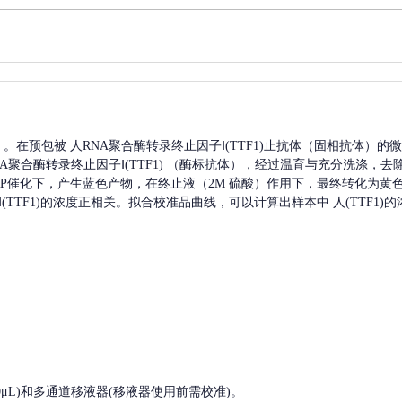
A）。在预包被
人RNA聚合酶转录终止因子Ⅰ(TTF1)
止抗体（固相抗体）的微
A聚合酶转录终止因子Ⅰ(TTF1)
（酶标抗体），经过温育与充分洗涤，去
HRP催化下，产生蓝色产物，在终止液（2M 硫酸）作用下，最终转化为黄色
TTF1)
的浓度正相关。拟合校准品曲线，可以计算出样本中
人(TTF1)
的
, 200-1000μL)和多通道移液器(移液器使用前需校准)。