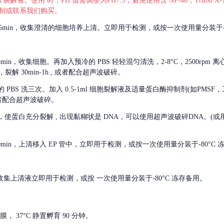
 裂解液。使用 时，PH 值需调整为PH7.3，避免使用含 NP-40，Triton
，可自行配制或联系我们购买。
m 离心 5min，收集澄清的细胞培养上清。立即用于检测，或按一次使用量分装于-
离心 5min，收集细胞。再加入预冷的 PBS 轻轻混匀清洗，2-8°C，2500rpm 
裂解 30min-1h , 或者配合超声波破碎。
的
PBS 洗三次。加入 0.5-1ml 细胞裂解液及适量蛋白酶抑制剂(如PMS
或者配合超声波破碎。
，使蛋白充分裂解
, 出现黏糊状是 DNA，可以使用超声波破碎DNA。(或用超声
 离心 10min，上清移入 EP 管中，立即用于检测，或按一次使用量分装于-80°C
 分钟。收集上清液立即用于检测，或按 一次使用量分装于-80°C 冻存备用。
， 37°C 静置孵育 90 分钟。