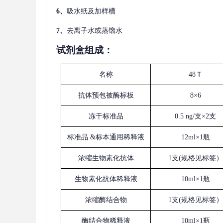
6、
吸水纸及加样槽
7、
去离子水或蒸馏水
试剂盒组成：
名称
48Ｔ
抗体预包被酶标板
8×6
冻干标准品
0.5 ng/支×2支
标准品
&标本通用稀释液
12ml×1瓶
浓缩生物素化抗体
1支(规格见标签）
生物素化抗体稀释液
10ml×1瓶
浓缩酶结合物
1支(规格见标签）
酶结合物稀释液
10ml×1瓶