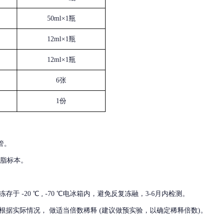
50ml×1瓶
12ml×1瓶
12ml×1瓶
6张
1份
管。
血脂标本。
冻存于
-20 ℃ , -70 ℃电冰箱内，避免反复冻融，3-6月内检测。
根据实际情况，
做适当倍数稀释
(建议做预实验，以确定稀释倍数)。