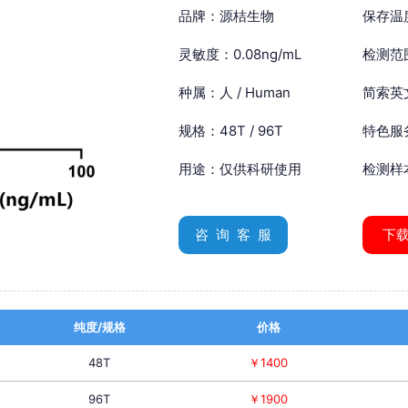
品牌：源桔生物
保存温
灵敏度：0.08ng/mL
检测范围
种属：人 / Human
简索英文：
规格：48T / 96T
特色服
用途：仅供科研使用
检测样
咨 询 客 服
下
纯度/规格
价格
48T
￥1400
96T
￥1900