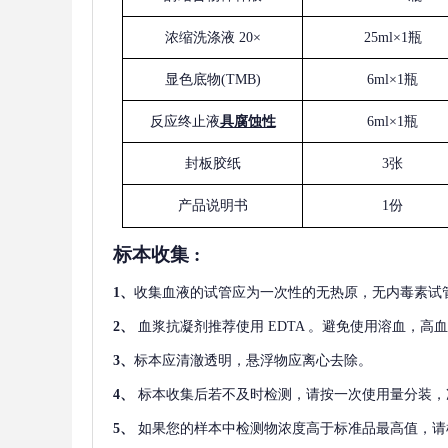
浓缩洗涤液
20×
25ml×1瓶
显色底物
(
TMB
)
6ml×1瓶
反应终止液
具腐蚀性
6ml×1瓶
封板胶纸
3张
产品说明书
1份
标本收集
:
1
、
收集血液的试管应为一次性的无热原，无内毒素试
2
、
血浆抗凝剂推荐使用
EDTA 。避免使用溶血，高
3
、
标本应清澈透明，悬浮物应离心去除。
4
、
标本收集后若不及时检测，请按一次使用量分装，
5
、
如果您的样本中检测物浓度高于标准品最高值，请