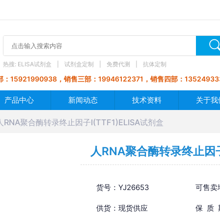
热搜:
ELISA试剂盒
试剂盒定制
免费代测
抗体定制
：15921990938，销售三部：19946122371，销售四部：13524933
产品中心
新闻动态
技术资料
关于我
人RNA聚合酶转录终止因子Ⅰ(TTF1)ELISA试剂盒
人RNA聚合酶转录终止因子Ⅰ(
货号：YJ26653
可售卖
供货：现货供应
保 质