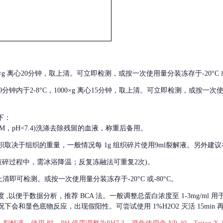
000×g 离心20分钟，取上清。可立即检测，或按一次使用量分装冻存于-20°C 或
后30分钟内于2-8°C，1000×g 离心15分钟，取上清。可立即检测，或按一次
下：
01M，pH=7.4)洗涤去除残留的血液，称重后备用。
积取决于组织的重量，一般情况每
1g 组织碎片使用9ml裂解液。另外建议
破碎过程中，需冰浴降温；反复冻融法可重复2次)。
留取上清即可检测。或按一次使用量分装冻存于-20°C 或-80°C。
度
,以便于数据分析，推荐 BCA 法。一般调整总蛋白浓度至 1-3mg/ml
会和显色底物反应，出现假阳性。可尝试使用 1%H2O2 灭活 15min 