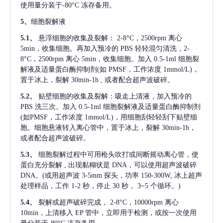
使用量分装于-80°C 冻存备用。
5、
细胞裂解液
5.1、
悬浮细胞的收集及裂解：
2-8°C，2500rpm 离心
5min，收集细胞。再加入预冷的 PBS 轻轻混匀清洗，2-
8°C，2500rpm 离心 5min，收集细胞。加入 0.5-1ml 细胞裂
解液及适量蛋白酶抑制剂(如 PMSF，工作浓度 1mmol/L)，
置于冰上，裂解 30min-1h , 或者配合超声波破碎。
5.2、
贴壁细胞的收集及裂解：吸走上清液，加入预冷的
PBS 洗三次。加入 0.5-1ml 细胞裂解液及适量蛋白酶抑制剂
(如PMSF，工作浓度 1mmol/L)，用细胞刮轻轻刮下贴壁细
胞。细胞悬液转入离心管中，置于冰上，裂解 30min-1h，
或者配合超声波破碎。
5.3、
细胞裂解过程中可用枪头吹打或间断摇动离心管，使
蛋白充分裂解
, 出现黏糊状是 DNA，可以使用超声波破碎
DNA。(或用超声波 3-5mm 探头，功率 150-300W, 冰上超声
处理样品，工作 1-2 秒，停止 30 秒， 3~5 个循环。)
5.4、
裂解或超声破碎完成，
2-8°C，10000rpm 离心
10min，上清移入 EP 管中，立即用于检测，或按一次使用