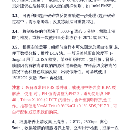
另外建议在裂解液中加入蛋白酶抑制剂，如 1mM PMSF。
3.3、
可再利用超声破碎或反复冻融进一步处理
(超声破碎
过程中，需冰浴降温；反复冻融法可重复2次)。
3.4、
将制备好的匀浆液于
5000×g 离心 5 分钟，留取上清
即可检测。或按一次使用量分装冻存于-20°C 或-80°C。
3.5、
根据实验需要，组织匀浆样本可先测定总蛋白浓度
,以
便于数据分析，推荐 BCA 法。一般调整总蛋白浓度至 1-
3mg/ml 用于 ELISA 检测。某些组织样本，如肝脏，肾脏，
胰腺因含有较高浓度的内源性过氧物酶, 在样品浓度较高的
情况下会和显色底物反应，出现假阳性。可尝试使用
1%H2O2 灭活 15min 再检测。
注意：
裂解液常用
PBS 缓冲液，或使用中等强度 RIPA 裂
解液。使用 时，PH 值需调整为PH7.3，避免使用含 NP-
40，Triton X-100 和 DTT 的组分，会严重抑制试剂盒工
作。推荐使用50mM Tris+0.9%NaCL+0.1% SDS,PH 7.3，可
自行配制或联系我们购买。
4、
细胞培养上清收集上清液，
2-8°C，2500rpm 离心
5min，收集澄清的细胞培养上清。立即用于检测，或按一次