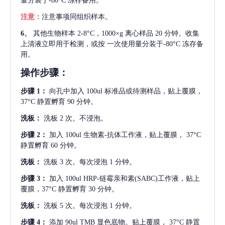
量分装于-80°C 冻存备用。
注意：
注意事项同组织样本。
6、
其他生物样本
2-8°C，1000×g 离心样品 20 分钟。收集
上清液立即用于检测，或按 一次使用量分装于-80°C 冻存备
用。
操作步骤：
步骤
1：
向孔中加入
100ul 标准品或待测样品，贴上覆膜，
37°C 静置孵育 90 分钟。
洗板：
洗板
2 次。不浸泡。
步骤
2：
加入
100ul 生物素-抗体工作液，贴上覆膜， 37°C
静置孵育 60 分钟。
洗板：
洗板
3 次。每次浸泡 1 分钟。
步骤
3：
加入
100ul HRP-链霉亲和素(SABC)工作液，贴上
覆膜，37°C 静置孵育 30 分钟。
洗板：
洗板
5 次。每次浸泡 1 分钟。
步骤
4：
添加
90ul TMB 显色底物。贴上覆膜， 37°C 静置