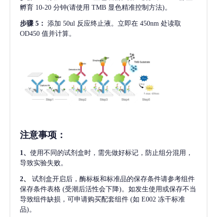
孵育 10-20 分钟(请使用 TMB 显色精准控制方法)。
步骤
5：
添加
50ul 反应终止液。立即在 450nm 处读取
OD450 值并计算。
注意事项
：
1、
使用不同的试剂盒时，需先做好标记，防止组分混用，
导致实验失败。
2、
试剂盒开启后，酶标板和标准品的保存条件请参考组件
保存条件表格
(受潮后活性会下降)。如发生使用或保存不当
导致组件缺损，可申请购买配套组件
(如 E002 冻干标准
品)。