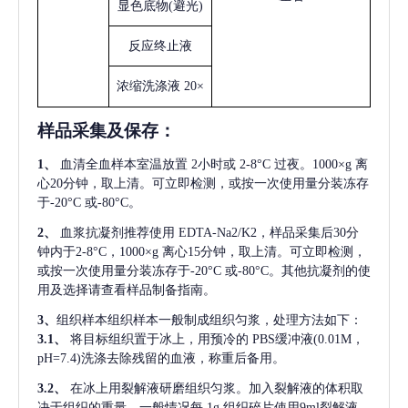
显色底物
(避光)
反应终止液
浓缩洗涤液
20×
样品采集及保存
：
1、
血清全血样本室温放置
2小时或 2-8°C 过夜。1000×g 离
心20分钟，取上清。可立即检测，或按一次使用量分装冻存
于-20°C 或-80°C。
2、
血浆抗凝剂推荐使用
EDTA-Na2/K2，样品采集后30分
钟内于2-8°C，1000×g 离心15分钟，取上清。可立即检测，
或按一次使用量分装冻存于-20°C 或-80°C。其他抗凝剂的使
用及选择请查看样品制备指南。
3、
组织样本组织样本一般制成组织匀浆，处理方法如下：
3.1、
将目标组织置于冰上，用预冷的
PBS缓冲液(0.01M，
pH=7.4)洗涤去除残留的血液，称重后备用。
3.2、
在冰上用裂解液研磨组织匀浆。加入裂解液的体积取
决于组织的重量，一般情况每
1g 组织碎片使用9ml裂解液。