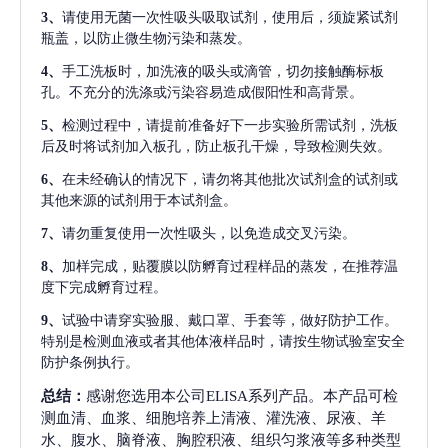
3、
请使用无菌一次性吸头吸取试剂，使用后，须旋紧试剂
瓶盖，以防止微生物污染和蒸发。
4、
手工洗板时，加洗液的吸头或滴管，切勿接触酶标板
孔。不充分的洗涤或污染容易造成假阳性和高背景。
5、
检测过程中，请提前准备好下一步实验所需试剂，洗板
后及时将试剂加入板孔，防止板孔干燥，导致检测失效。
6、
在未经确认的情况下，请勿将其他批次试剂盒的试剂或
其他来源的试剂用于本试剂盒。
7、
请勿重复使用一次性吸头，以免造成交叉污染。
8、
加样完成，贴覆膜以防孵育过程样品的蒸发，在推荐温
度下完成孵育过程。
9、
试验中请穿实验服、戴口罩、手套等，做好防护工作。
特别是检测血液或者其他体液样品时，请按生物试验室安全
防护条例执行。
总结：
感谢您选用本公司ELISA系列产品。本产品可检
测血清、血浆、细胞培养上清液、灌洗液、尿液、羊
水、腹水、脑脊液、胸腔积液、组织匀浆液等多种类型