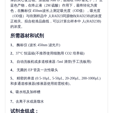
体的夹心复合物。加底物 A和 B，底物在 HRP催化下，产生
蓝色产物，在终止液（2M 硫酸）作用下，最终转化为黄
色，在酶标仪 450nm波长上测定吸光度（OD值），吸光度
（OD值）与待测样品中
人RAD23同源物B(RAD23B)
的浓度
正相关。拟合校准品曲线，可以计算出样本中
人(RAD23B)
的浓度。
所需器材和试剂
1、
酶标仪
(波长 450nm 滤光片)
2、
37°C 恒温箱(不推荐使用细胞用 CO2 培养箱)
3、
自动洗板机或多道移液器
/5ml 滴管(手工洗板用)
4、
无菌的
EP 管及一次性吸头
5、
精密的单道
(0.5-10μL, 5-50μL, 20-200μL, 200-1000μL)
和多通道移液器(移液器使用前需校准)。
6、
吸水纸及加样槽
7、
去离子水或蒸馏水
试剂盒组成：