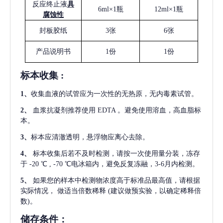
反应终止液
具
6ml×1瓶
12ml×1瓶
腐蚀性
封板胶纸
3张
6张
产品说明书
1份
1份
标本收集
:
1
、
收集血液的试管应为一次性的无热原，无内毒素试管。
2
、
血浆抗凝剂推荐使用
EDTA 。避免使用溶血，高血脂标
本。
3
、
标本应清澈透明，悬浮物应离心去除。
4
、
标本收集后若不及时检测，请按一次使用量分装，冻存
于
-20 ℃ , -70 ℃电冰箱内，避免反复冻融，3-6月内检测。
5
、
如果您的样本中检测物浓度高于标准品最高值，请根据
实际情况，
做适当倍数稀释
(建议做预实验，以确定稀释倍
数)。
储存条件：