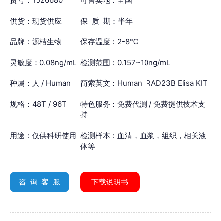
货号：YJ26680
可售卖地：全国
供货：现货供应
保 质 期：半年
品牌：源桔生物
保存温度：2-8℃
灵敏度：0.08ng/mL
检测范围：0.157~10ng/mL
种属：人 / Human
简索英文：Human RAD23B Elisa KIT
规格：48T / 96T
特色服务：免费代测 / 免费提供技术支
持
用途：仅供科研使用
检测样本：血清，血浆，组织，相关液
体等
咨 询 客 服
下载说明书