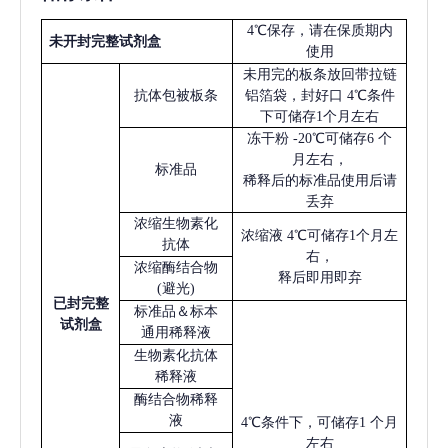
4℃保存，请在保质期内
未开封完整试剂盒
使用
未用完的板条放回带拉链
抗体包被板条
铝箔袋，封好口
4℃条件
下可储存1个月左右
冻干粉
-20℃可储存6 个
月左右，
标准品
稀释后的标准品使用后请
丢弃
浓缩生物素化
浓缩液
4℃可储存1个月左
抗体
右，
浓缩酶结合物
释后即用即弃
(避光)
已
封完整
标准品＆标本
试剂盒
通用稀释液
生物素化抗体
稀释液
酶结合物稀释
液
4℃条件下，可储存1 个月
左右