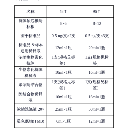
名称
48Ｔ
96Ｔ
抗体预包被酶
8×6
8×12
标板
冻干标准品
0.5 ng/支×2支
0.5 ng/支×3支
标准品
&标本
12ml×1瓶
20ml×1瓶
通用稀释液
浓缩生物素化
1支(规格见标
1支(规格见标
抗体
签）
签）
生物素化抗体
10ml×1瓶
16ml×1瓶
稀释液
1支(规格见标
1支(规格见标
浓缩酶结合物
签）
签）
酶结合物稀释
10ml×1瓶
16ml×1瓶
液
浓缩洗涤液
20×
25ml×1瓶
50ml×1瓶
显色底物
(
TMB
)
6ml×1瓶
12ml×1瓶