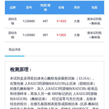
纯度/规
品牌
货号
价格
库存
包装
格
源桔生
液体试剂瓶
YJ26680
48T
￥1400
大量
物
＋酶标板
源桔生
液体试剂瓶
YJ26680
96T
￥1900
大量
物
＋酶标板
商品详情
检测原理
:
本试剂盒采用双抗体夹心酶联免疫吸附试验（
ELISA）。
在预包被
人RAD23同源物B(RAD23B)
止抗体（固相抗体）
的微孔酶标板中，加入
人RAD23同源物B(RAD23B)
校准品
和待测样本，再加入另一株
HRP标记的抗
人RAD23同源物
B(RAD23B)
（酶标抗体），经过温育与充分洗涤，去除未
结合的组分，在微孔板固相表面形成固相抗体
-抗原-酶标抗