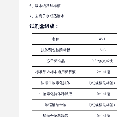
6、
吸水纸及加样槽
7、
去离子水或蒸馏水
试剂盒组成：
名称
48Ｔ
抗体预包被酶标板
8×6
冻干标准品
0.5 ng/支×2支
标准品
&标本通用稀释液
12ml×1瓶
浓缩生物素化抗体
1支(规格见标签）
生物素化抗体稀释液
10ml×1瓶
浓缩酶结合物
1支(规格见标签）
酶结合物稀释液
10ml×1瓶