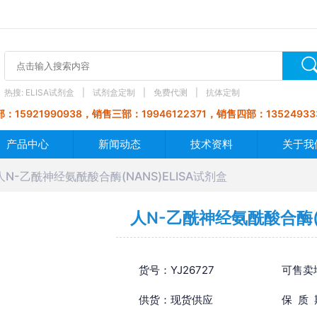
热搜:
ELISA试剂盒
试剂盒定制
免费代测
抗体定制
：15921990938，销售三部：19946122371，销售四部：13524933
产品中心
新闻动态
技术资料
关于我
人N-乙酰神经氨酰酸合酶(NANS)ELISA试剂盒
人N-乙酰神经氨酰酸合酶(N
货号：YJ26727
可售卖
供货：现货供应
保 质