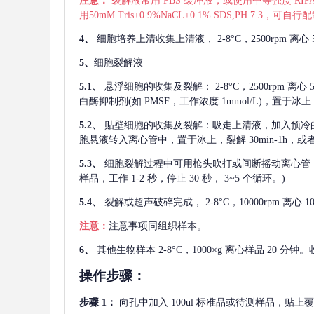
注意：
裂解液常用
PBS 缓冲液，或使用中等强度 RIPA
用50mM Tris+0.9%NaCL+0.1% SDS,PH 7.3
4、
细胞培养上清收集上清液，
2-8°C，2500rp
5、
细胞裂解液
5.1、
悬浮细胞的收集及裂解：
2-8°C，2500rpm 
白酶抑制剂(如 PMSF，工作浓度 1mmol/L)，置于冰上，
5.2、
贴壁细胞的收集及裂解：吸走上清液，加入预冷
胞悬液转入离心管中，置于冰上，裂解 30min-1h，
5.3、
细胞裂解过程中可用枪头吹打或间断摇动离心管
样品，工作 1-2 秒，停止 30 秒， 3~5 个循环。)
5.4、
裂解或超声破碎完成，
2-8°C，10000rpm
注意：
注意事项同组织样本。
6、
其他生物样本
2-8°C，1000×g 离心样品 20
操作步骤：
步骤
1：
向孔中加入
100ul 标准品或待测样品，贴上覆膜