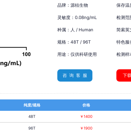
品牌：源桔生物
保存温
灵敏度：0.08ng/mL
检测范围
种属：人 / Human
简索英文：
规格：48T / 96T
特色服
用途：仅供科研使用
检测样
咨 询 客 服
下
纯度/规格
价格
48T
￥1400
96T
￥1900