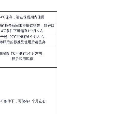
4℃保存，请在保质期内使用
完的板条放回带拉链铝箔袋，封好口
4℃条件下可储存1个月左右
冻干粉
-20℃可储存6 个月左右，
稀释后的标准品使用后请丢弃
浓缩液
4℃可储存1个月左右，
释后即用即弃
4℃条件下，可储存1 个月左右