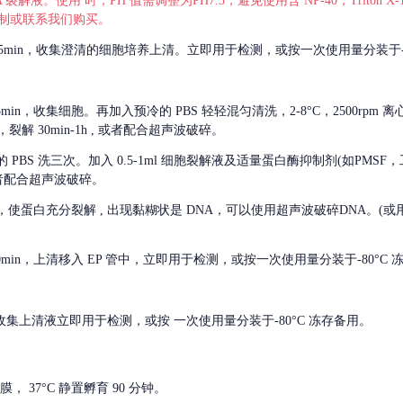
 裂解液。使用 时，PH 值需调整为PH7.3，避免使用含 NP-40，Triton
，可自行配制或联系我们购买。
m 离心 5min，收集澄清的细胞培养上清。立即用于检测，或按一次使用量分装于-
离心 5min，收集细胞。再加入预冷的 PBS 轻轻混匀清洗，2-8°C，2500rpm 
裂解 30min-1h , 或者配合超声波破碎。
的
PBS 洗三次。加入 0.5-1ml 细胞裂解液及适量蛋白酶抑制剂(如PMS
或者配合超声波破碎。
，使蛋白充分裂解
, 出现黏糊状是 DNA，可以使用超声波破碎DNA。(或用超声
 离心 10min，上清移入 EP 管中，立即用于检测，或按一次使用量分装于-80°C
 分钟。收集上清液立即用于检测，或按 一次使用量分装于-80°C 冻存备用。
， 37°C 静置孵育 90 分钟。