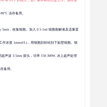
 X-100 和 DTT 的组分，会严重抑制试剂盒工作。推荐使
80°C 冻存备用。
离心 5min，收集细胞。加入 0.5-1ml 细胞裂解液及适量蛋
F，工作浓度 1mmol/L)，用细胞刮轻轻刮下贴壁细胞。细
波 3-5mm 探头，功率 150-300W, 冰上超声处理
 冻存备用。