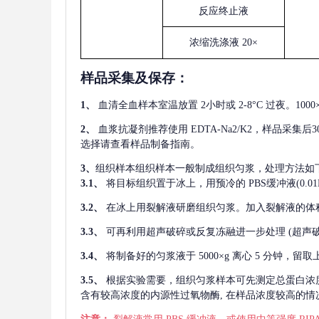
反应终止液
浓缩洗涤液
20×
样品采集及保存
：
1、
血清全血样本室温放置
2小时或 2-8°C 过夜。1
2、
血浆抗凝剂推荐使用
EDTA-Na2/K2，样品采集
选择请查看样品制备指南。
3、
组织样本组织样本一般制成组织匀浆，处理方法如
3.1、
将目标组织置于冰上，用预冷的
PBS缓冲液(0.
3.2、
在冰上用裂解液研磨组织匀浆。加入裂解液的体
3.3、
可再利用超声破碎或反复冻融进一步处理
(超声
3.4、
将制备好的匀浆液于
5000×g 离心 5 分钟，
3.5、
根据实验需要，组织匀浆样本可先测定总蛋白浓
含有较高浓度的内源性过氧物酶, 在样品浓度较高的情况下