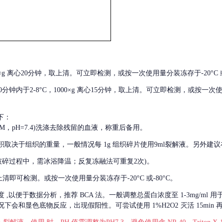
000×g 离心20分钟，取上清。可立即检测，或按一次使用量分装冻存于-20°C 或
后30分钟内于2-8°C，1000×g 离心15分钟，取上清。可立即检测，或按一次
下：
01M，pH=7.4)洗涤去除残留的血液，称重后备用。
积取决于组织的重量，一般情况每
1g 组织碎片使用9ml裂解液。另外建议
破碎过程中，需冰浴降温；反复冻融法可重复2次)。
留取上清即可检测。或按一次使用量分装冻存于-20°C 或-80°C。
度
,以便于数据分析，推荐 BCA 法。一般调整总蛋白浓度至 1-3mg/ml
会和显色底物反应，出现假阳性。可尝试使用 1%H2O2 灭活 15min 