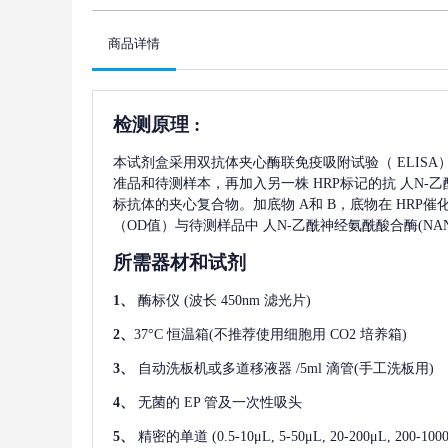
商品详情
检测原理
:
本试剂盒采用双抗体夹心酶联免疫吸附试验（
ELIS
准品和待测样本，再加入另一株
HRP标记的抗
人N-乙
标抗体的夹心复合物。加底物 A和 B，底物在 HRP
（OD值）与待测样品中
人N-乙酰神经氨酰酸合酶(NAN
所需器材和试剂
1、
酶标仪
(波长 450nm 滤光片)
2、
37°C 恒温箱(不推荐使用细胞用 CO2 培养箱)
3、
自动洗板机或多道移液器
/5ml 滴管(手工洗板用)
4、
无菌的
EP 管及一次性吸头
5、
精密的单道
(0.5-10μL, 5-50μL, 20-200μL