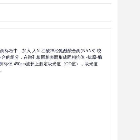
孔酶标板中，加入
人N-乙酰神经氨酰酸合酶(NANS)
校
结合的组分，在微孔板固相表面形成固相抗体
-抗原-酶
标仪 450nm波长上测定吸光度（OD值），吸光度
。