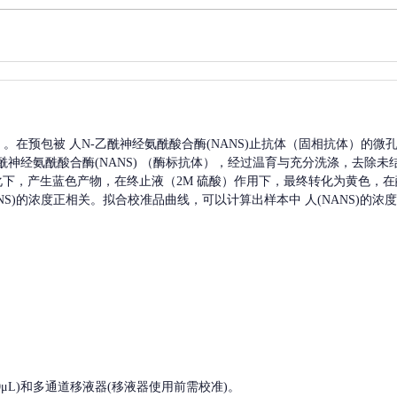
A）。在预包被
人N-乙酰神经氨酰酸合酶(NANS)
止抗体（固相抗体）的微
酰神经氨酰酸合酶(NANS)
（酶标抗体），经过温育与充分洗涤，去除未
催化下，产生蓝色产物，在终止液（2M 硫酸）作用下，最终转化为黄色，在酶
S)
的浓度正相关。拟合校准品曲线，可以计算出样本中
人(NANS)
的浓度
, 200-1000μL)和多通道移液器(移液器使用前需校准)。