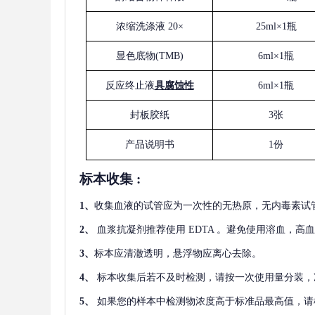
浓缩洗涤液
20×
25ml×1瓶
显色底物
(
TMB
)
6ml×1瓶
反应终止液
具腐蚀性
6ml×1瓶
封板胶纸
3张
产品说明书
1份
标本收集
:
1
、
收集血液的试管应为一次性的无热原，无内毒素试
2
、
血浆抗凝剂推荐使用
EDTA 。避免使用溶血，高
3
、
标本应清澈透明，悬浮物应离心去除。
4
、
标本收集后若不及时检测，请按一次使用量分装，
5
、
如果您的样本中检测物浓度高于标准品最高值，请