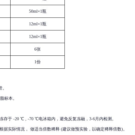
50ml×1瓶
12ml×1瓶
12ml×1瓶
6张
1份
管。
血脂标本。
冻存于
-20 ℃ , -70 ℃电冰箱内，避免反复冻融，3-6月内检测。
根据实际情况，
做适当倍数稀释
(建议做预实验，以确定稀释倍数)。