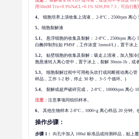
注意：
裂解液常用
PBS 缓冲液，或使用中等强度 RIPA
用50mM Tris+0.9%NaCL+0.1% SDS,PH 7.3
4、
细胞培养上清收集上清液，
2-8°C，2500rp
5、
细胞裂解液
5.1、
悬浮细胞的收集及裂解：
2-8°C，2500rpm 
白酶抑制剂(如 PMSF，工作浓度 1mmol/L)，置于冰上，
5.2、
贴壁细胞的收集及裂解：吸走上清液，加入预冷
胞悬液转入离心管中，置于冰上，裂解 30min-1h，
5.3、
细胞裂解过程中可用枪头吹打或间断摇动离心管
样品，工作 1-2 秒，停止 30 秒， 3~5 个循环。)
5.4、
裂解或超声破碎完成，
2-8°C，10000rpm
注意：
注意事项同组织样本。
6、
其他生物样本
2-8°C，1000×g 离心样品 20
操作步骤：
步骤
1：
向孔中加入
100ul 标准品或待测样品，贴上覆膜