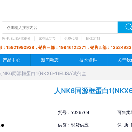
热搜:
ELISA试剂盒
试剂盒定制
免费代测
抗体定制
：15921990938，销售三部：19946122371，销售四部：13524933
产品中心
新闻动态
技术资料
关于我
人NK6同源框蛋白1(NKX6-1)ELISA试剂盒
人NK6同源框蛋白1(NKX6
货号：YJ26764
可售卖
供货：现货供应
保 质