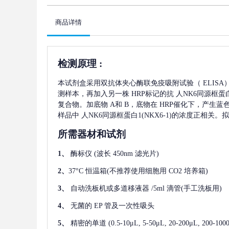
商品详情
检测原理
:
本试剂盒采用双抗体夹心酶联免疫吸附试验（
ELIS
测样本，再加入另一株
HRP标记的抗
人NK6同源框蛋白1
复合物。加底物 A和 B，底物在 HRP催化下，产生
样品中
人NK6同源框蛋白1(NKX6-1)
的浓度正相关。拟
所需器材和试剂
1、
酶标仪
(波长 450nm 滤光片)
2、
37°C 恒温箱(不推荐使用细胞用 CO2 培养箱)
3、
自动洗板机或多道移液器
/5ml 滴管(手工洗板用)
4、
无菌的
EP 管及一次性吸头
5、
精密的单道
(0.5-10μL, 5-50μL, 20-200μL