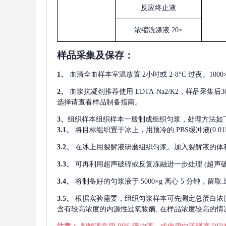
反应终止液
浓缩洗涤液
20×
样品采集及保存
：
1、
血清全血样本室温放置
2小时或 2-8°C 过夜。1
2、
血浆抗凝剂推荐使用
EDTA-Na2/K2，样品采集
选择请查看样品制备指南。
3、
组织样本组织样本一般制成组织匀浆，处理方法如
3.1、
将目标组织置于冰上，用预冷的
PBS缓冲液(0.
3.2、
在冰上用裂解液研磨组织匀浆。加入裂解液的体
3.3、
可再利用超声破碎或反复冻融进一步处理
(超声
3.4、
将制备好的匀浆液于
5000×g 离心 5 分钟，
3.5、
根据实验需要，组织匀浆样本可先测定总蛋白浓
含有较高浓度的内源性过氧物酶, 在样品浓度较高的情况下