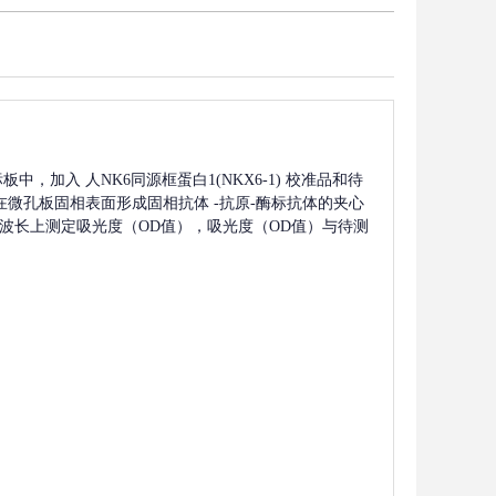
标板中，加入
人NK6同源框蛋白1(NKX6-1)
校准品和待
在微孔板固相表面形成固相抗体
-抗原-酶标抗体的夹心
nm波长上测定吸光度（OD值），吸光度（OD值）与待测