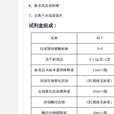
6、
吸水纸及加样槽
7、
去离子水或蒸馏水
试剂盒组成：
名称
48Ｔ
抗体预包被酶标板
8×6
冻干标准品
0.5 ng/支×2支
标准品
&标本通用稀释液
12ml×1瓶
浓缩生物素化抗体
1支(规格见标签）
生物素化抗体稀释液
10ml×1瓶
浓缩酶结合物
1支(规格见标签）
酶结合物稀释液
10ml×1瓶