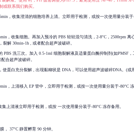
 裂解液。使用 时，PH 值需调整为PH7.3，避免使用含 NP-40，Triton
，可自行配制或联系我们购买。
m 离心 5min，收集澄清的细胞培养上清。立即用于检测，或按一次使用量分装于-
离心 5min，收集细胞。再加入预冷的 PBS 轻轻混匀清洗，2-8°C，2500rpm 
裂解 30min-1h , 或者配合超声波破碎。
的
PBS 洗三次。加入 0.5-1ml 细胞裂解液及适量蛋白酶抑制剂(如PMS
或者配合超声波破碎。
，使蛋白充分裂解
, 出现黏糊状是 DNA，可以使用超声波破碎DNA。(或用超声
 离心 10min，上清移入 EP 管中，立即用于检测，或按一次使用量分装于-80°C
 分钟。收集上清液立即用于检测，或按 一次使用量分装于-80°C 冻存备用。
， 37°C 静置孵育 90 分钟。