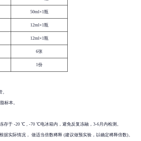
50ml×1瓶
12ml×1瓶
12ml×1瓶
6张
1份
管。
血脂标本。
冻存于
-20 ℃ , -70 ℃电冰箱内，避免反复冻融，3-6月内检测。
根据实际情况，
做适当倍数稀释
(建议做预实验，以确定稀释倍数)。