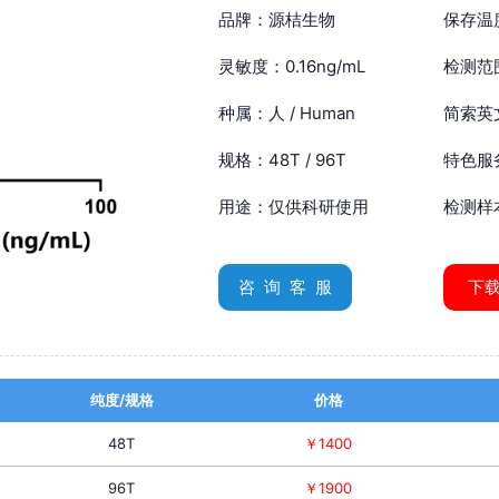
品牌：源桔生物
保存温
灵敏度：0.16ng/mL
检测范围
种属：人 / Human
简索英文：
规格：48T / 96T
特色服
用途：仅供科研使用
检测样
咨 询 客 服
下
纯度/规格
价格
48T
￥1400
96T
￥1900