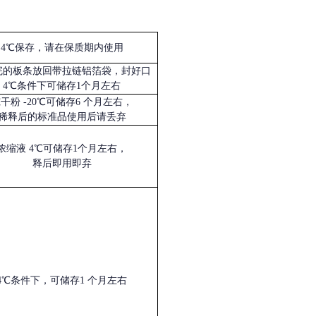
4℃保存，请在保质期内使用
完的板条放回带拉链铝箔袋，封好口
4℃条件下可储存1个月左右
冻干粉
-20℃可储存6 个月左右，
稀释后的标准品使用后请丢弃
浓缩液
4℃可储存1个月左右，
释后即用即弃
4℃条件下，可储存1 个月左右