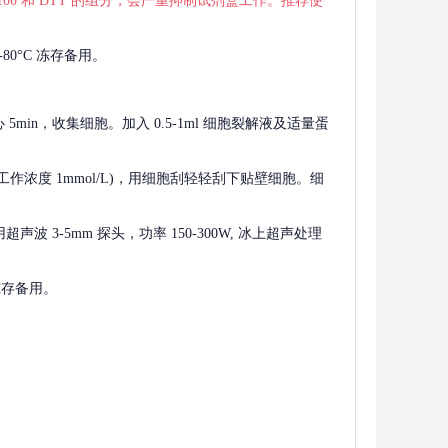
 X-100 和 DTT 的组分，会严重抑制试剂盒工作。推荐使
80°C 冻存备用。
离心 5min，收集细胞。加入 0.5-1ml 细胞裂解液及适量蛋
F，工作浓度 1mmol/L)，用细胞刮轻轻刮下贴壁细胞。细
波 3-5mm 探头，功率 150-300W, 冰上超声处理
 冻存备用。