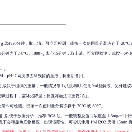
000×g 离心20分钟，取上清。可立即检测，或按一次使用量分装冻存于-20°C 或
后30分钟内于2-8°C，1000×g 离心15分钟，取上清。可立即检测，或按一次
下：
01M，pH=7.4)洗涤去除残留的血液，称重后备用。
积取决于组织的重量，一般情况每
1g 组织碎片使用9ml裂解液。另外建议
破碎过程中，需冰浴降温；反复冻融法可重复2次)。
留取上清即可检测。或按一次使用量分装冻存于-20°C 或-80°C。
度
,以便于数据分析，推荐 BCA 法。一般调整总蛋白浓度至 1-3mg/ml
会和显色底物反应，出现假阳性。可尝试使用 1%H2O2 灭活 15min 