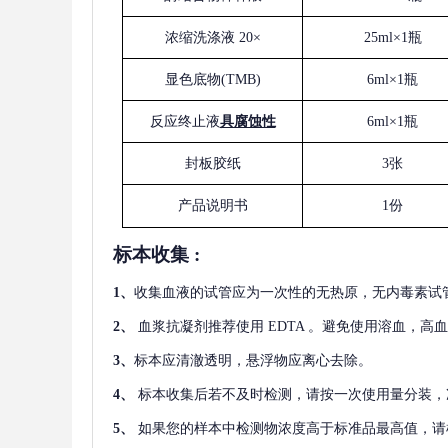
浓缩洗涤液
20×
25ml×1瓶
显色底物
(
TMB
)
6ml×1瓶
反应终止液
具腐蚀性
6ml×1瓶
封板胶纸
3张
产品说明书
1份
标本收集
:
1
、
收集血液的试管应为一次性的无热原，无内毒素试
2
、
血浆抗凝剂推荐使用
EDTA 。避免使用溶血，高
3
、
标本应清澈透明，悬浮物应离心去除。
4
、
标本收集后若不及时检测，请按一次使用量分装，
5
、
如果您的样本中检测物浓度高于标准品最高值，请