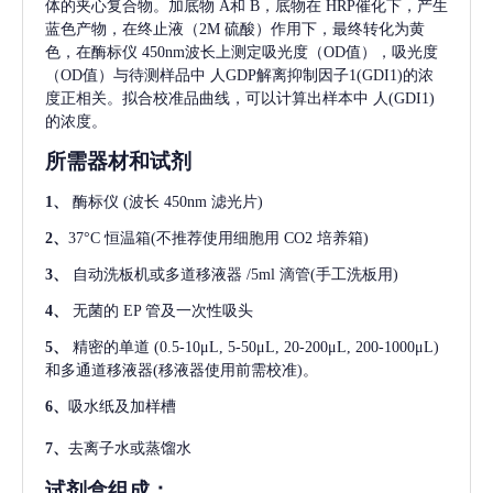
体的夹心复合物。加底物 A和 B，底物在 HRP催化下，产生
蓝色产物，在终止液（2M 硫酸）作用下，最终转化为黄
色，在酶标仪 450nm波长上测定吸光度（OD值），吸光度
（OD值）与待测样品中
人GDP解离抑制因子1(GDI1)
的浓
度正相关。拟合校准品曲线，可以计算出样本中
人(GDI1)
的浓度。
所需器材和试剂
1、
酶标仪
(波长 450nm 滤光片)
2、
37°C 恒温箱(不推荐使用细胞用 CO2 培养箱)
3、
自动洗板机或多道移液器
/5ml 滴管(手工洗板用)
4、
无菌的
EP 管及一次性吸头
5、
精密的单道
(0.5-10μL, 5-50μL, 20-200μL, 200-1000μL)
和多通道移液器(移液器使用前需校准)。
6、
吸水纸及加样槽
7、
去离子水或蒸馏水
试剂盒组成：