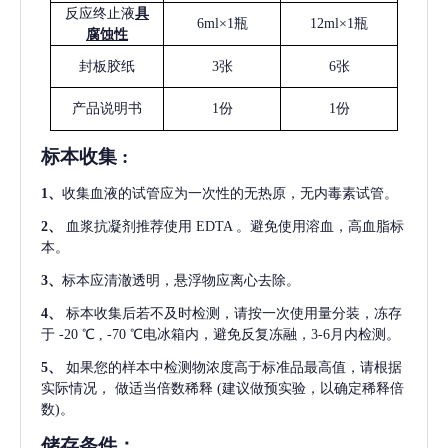
反应终止液
具
6ml×1瓶
12ml×1瓶
腐蚀性
封板胶纸
3张
6张
产品说明书
1份
1份
标本收集
:
1
、
收集血液的试管应为一次性的无热原，无内毒素试管。
2
、
血浆抗凝剂推荐使用
EDTA 。避免使用溶血，高血脂标
本。
3
、
标本应清澈透明，悬浮物应离心去除。
4
、
标本收集后若不及时检测，请按一次使用量分装，冻存
于
-20 ℃ , -70 ℃电冰箱内，避免反复冻融，3-6月内检测。
5
、
如果您的样本中检测物浓度高于标准品最高值，请根据
实际情况，
做适当倍数稀释
(建议做预实验，以确定稀释倍
数)。
储存条件：