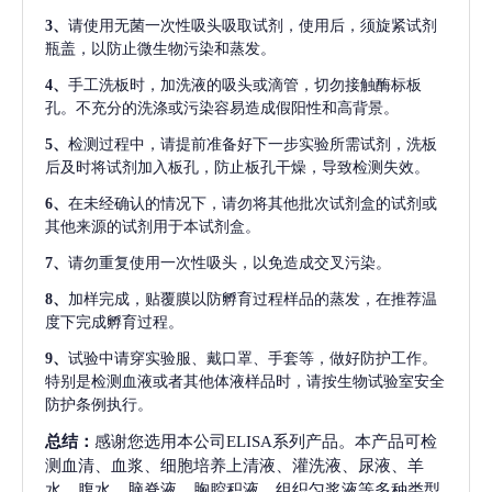
3、
请使用无菌一次性吸头吸取试剂，使用后，须旋紧试剂
瓶盖，以防止微生物污染和蒸发。
4、
手工洗板时，加洗液的吸头或滴管，切勿接触酶标板
孔。不充分的洗涤或污染容易造成假阳性和高背景。
5、
检测过程中，请提前准备好下一步实验所需试剂，洗板
后及时将试剂加入板孔，防止板孔干燥，导致检测失效。
6、
在未经确认的情况下，请勿将其他批次试剂盒的试剂或
其他来源的试剂用于本试剂盒。
7、
请勿重复使用一次性吸头，以免造成交叉污染。
8、
加样完成，贴覆膜以防孵育过程样品的蒸发，在推荐温
度下完成孵育过程。
9、
试验中请穿实验服、戴口罩、手套等，做好防护工作。
特别是检测血液或者其他体液样品时，请按生物试验室安全
防护条例执行。
总结：
感谢您选用本公司ELISA系列产品。本产品可检
测血清、血浆、细胞培养上清液、灌洗液、尿液、羊
水、腹水、脑脊液、胸腔积液、组织匀浆液等多种类型