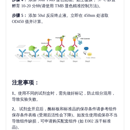
孵育 10-20 分钟(请使用 TMB 显色精准控制方法)。
步骤
5：
添加
50ul 反应终止液。立即在 450nm 处读取
OD450 值并计算。
注意事项
：
1、
使用不同的试剂盒时，需先做好标记，防止组分混用，
导致实验失败。
2、
试剂盒开启后，酶标板和标准品的保存条件请参考组件
保存条件表格
(受潮后活性会下降)。如发生使用或保存不当
导致组件缺损，可申请购买配套组件
(如 E002 冻干标准
品)。