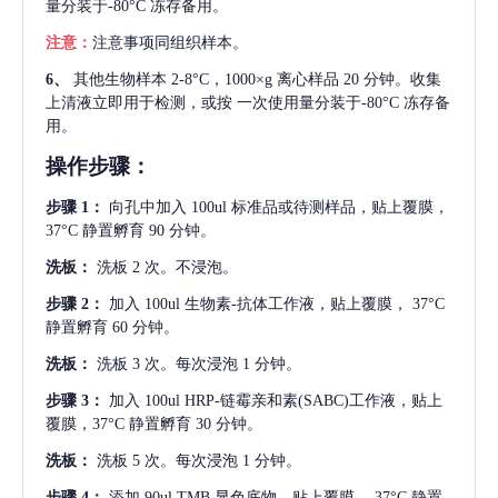
量分装于-80°C 冻存备用。
注意：
注意事项同组织样本。
6、
其他生物样本
2-8°C，1000×g 离心样品 20 分钟。收集
上清液立即用于检测，或按 一次使用量分装于-80°C 冻存备
用。
操作步骤：
步骤
1：
向孔中加入
100ul 标准品或待测样品，贴上覆膜，
37°C 静置孵育 90 分钟。
洗板：
洗板
2 次。不浸泡。
步骤
2：
加入
100ul 生物素-抗体工作液，贴上覆膜， 37°C
静置孵育 60 分钟。
洗板：
洗板
3 次。每次浸泡 1 分钟。
步骤
3：
加入
100ul HRP-链霉亲和素(SABC)工作液，贴上
覆膜，37°C 静置孵育 30 分钟。
洗板：
洗板
5 次。每次浸泡 1 分钟。
步骤
4：
添加
90ul TMB 显色底物。贴上覆膜， 37°C 静置