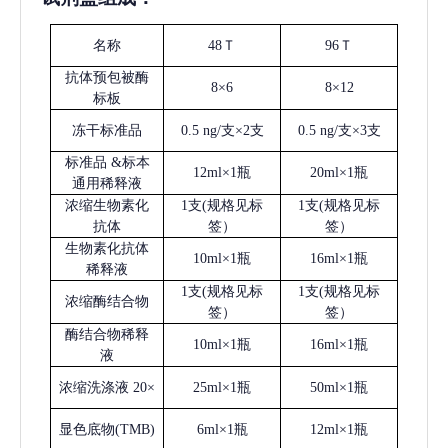
名称
48Ｔ
96Ｔ
抗体预包被酶
8×6
8×12
标板
冻干标准品
0.5 ng/支×2支
0.5 ng/支×3支
标准品
&标本
12ml×1瓶
20ml×1瓶
通用稀释液
浓缩生物素化
1支(规格见标
1支(规格见标
抗体
签）
签）
生物素化抗体
10ml×1瓶
16ml×1瓶
稀释液
1支(规格见标
1支(规格见标
浓缩酶结合物
签）
签）
酶结合物稀释
10ml×1瓶
16ml×1瓶
液
浓缩洗涤液
20×
25ml×1瓶
50ml×1瓶
显色底物
(
TMB
)
6ml×1瓶
12ml×1瓶