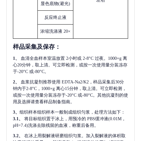
左右
显色底物
(避光)
反应终止液
浓缩洗涤液
20×
样品采集及保存
：
1、
血清全血样本室温放置
2小时或 2-8°C 过夜。1000×g 离
心20分钟，取上清。可立即检测，或按一次使用量分装冻存
于-20°C 或-80°C。
2、
血浆抗凝剂推荐使用
EDTA-Na2/K2，样品采集后30分
钟内于2-8°C，1000×g 离心15分钟，取上清。可立即检测，
或按一次使用量分装冻存于-20°C 或-80°C。其他抗凝剂的使
用及选择请查看样品制备指南。
3、
组织样本组织样本一般制成组织匀浆，处理方法如下：
3.1、
将目标组织置于冰上，用预冷的
PBS缓冲液(0.01M，
pH=7.4)洗涤去除残留的血液，称重后备用。
3.2、
在冰上用裂解液研磨组织匀浆。加入裂解液的体积取