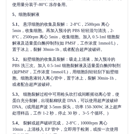
使用量分装于-80°C 冻存备用。
5、
细胞裂解液
5.1、
悬浮细胞的收集及裂解：
2-8°C，2500rpm 离心
5min，收集细胞。再加入预冷的 PBS 轻轻混匀清洗，2-
8°C，2500rpm 离心 5min，收集细胞。加入 0.5-1ml 细胞裂
解液及适量蛋白酶抑制剂(如 PMSF，工作浓度 1mmol/L)，
置于冰上，裂解 30min-1h , 或者配合超声波破碎。
5.2、
贴壁细胞的收集及裂解：吸走上清液，加入预冷的
PBS 洗三次。加入 0.5-1ml 细胞裂解液及适量蛋白酶抑制剂
(如PMSF，工作浓度 1mmol/L)，用细胞刮轻轻刮下贴壁细
胞。细胞悬液转入离心管中，置于冰上，裂解 30min-1h，
或者配合超声波破碎。
5.3、
细胞裂解过程中可用枪头吹打或间断摇动离心管，使
蛋白充分裂解
, 出现黏糊状是 DNA，可以使用超声波破碎
DNA。(或用超声波 3-5mm 探头，功率 150-300W, 冰上超声
处理样品，工作 1-2 秒，停止 30 秒， 3~5 个循环。)
5.4、
裂解或超声破碎完成，
2-8°C，10000rpm 离心
10min，上清移入 EP 管中，立即用于检测，或按一次使用