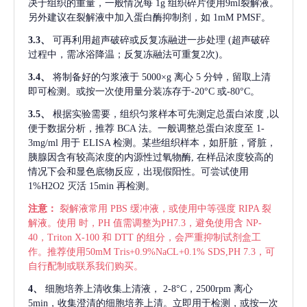
决于组织的重量，一般情况每
1g 组织碎片使用9ml裂解液。
另外建议在裂解液中加入蛋白酶抑制剂，如 1mM PMSF。
3.3、
可再利用超声破碎或反复冻融进一步处理
(超声破碎
过程中，需冰浴降温；反复冻融法可重复2次)。
3.4、
将制备好的匀浆液于
5000×g 离心 5 分钟，留取上清
即可检测。或按一次使用量分装冻存于-20°C 或-80°C。
3.5、
根据实验需要，组织匀浆样本可先测定总蛋白浓度
,以
便于数据分析，推荐 BCA 法。一般调整总蛋白浓度至 1-
3mg/ml 用于 ELISA 检测。某些组织样本，如肝脏，肾脏，
胰腺因含有较高浓度的内源性过氧物酶, 在样品浓度较高的
情况下会和显色底物反应，出现假阳性。可尝试使用
1%H2O2 灭活 15min 再检测。
注意：
裂解液常用
PBS 缓冲液，或使用中等强度 RIPA 裂
解液。使用 时，PH 值需调整为PH7.3，避免使用含 NP-
40，Triton X-100 和 DTT 的组分，会严重抑制试剂盒工
作。推荐使用50mM Tris+0.9%NaCL+0.1% SDS,PH 7.3，可
自行配制或联系我们购买。
4、
细胞培养上清收集上清液，
2-8°C，2500rpm 离心
5min，收集澄清的细胞培养上清。立即用于检测，或按一次