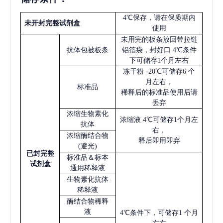
4℃保存，请在保质期内
未开封完整试剂盒
使用
未用完的板条放回带拉链
抗体包被板条
铝箔袋，封好口
4℃条件
下可储存1个月左右
冻干粉
-20℃可储存6 个
月左右，
标准品
稀释后的标准品使用后请
丢弃
浓缩生物素化
浓缩液
4℃可储存1个月左
抗体
右，
浓缩酶结合物
释后即用即弃
(避光)
已
封完整
标准品＆标本
试剂盒
通用稀释液
生物素化抗体
稀释液
酶结合物稀释
液
4℃条件下，可储存1 个月