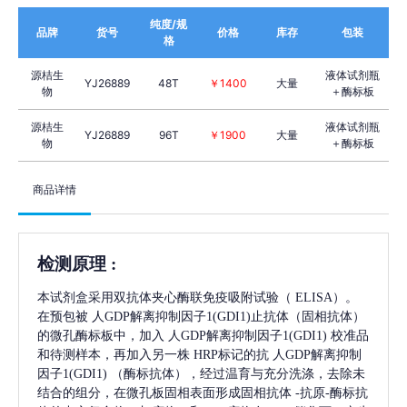
纯度/规
品牌
货号
价格
库存
包装
格
源桔生
液体试剂瓶
YJ26889
48T
￥1400
大量
物
＋酶标板
源桔生
液体试剂瓶
YJ26889
96T
￥1900
大量
物
＋酶标板
商品详情
检测原理
:
本试剂盒采用双抗体夹心酶联免疫吸附试验（
ELISA）。
在预包被
人GDP解离抑制因子1(GDI1)
止抗体（固相抗体）
的微孔酶标板中，加入
人GDP解离抑制因子1(GDI1)
校准品
和待测样本，再加入另一株
HRP标记的抗
人GDP解离抑制
因子1(GDI1)
（酶标抗体），经过温育与充分洗涤，去除未
结合的组分，在微孔板固相表面形成固相抗体
-抗原-酶标抗