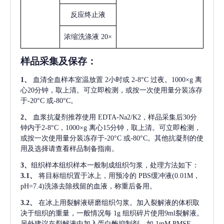
反应终止液
浓缩洗涤液
20×
样品采集及保存
：
1、
血清全血样本室温放置
2小时或 2-8°C 过夜。1000×g 离
心20分钟，取上清。可立即检测，或按一次使用量分装冻存
于-20°C 或-80°C。
2、
血浆抗凝剂推荐使用
EDTA-Na2/K2，样品采集后30分
钟内于2-8°C，1000×g 离心15分钟，取上清。可立即检测，
或按一次使用量分装冻存于-20°C 或-80°C。其他抗凝剂的使
用及选择请查看样品制备指南。
3、
组织样本组织样本一般制成组织匀浆，处理方法如下：
3.1、
将目标组织置于冰上，用预冷的
PBS缓冲液(0.01M，
pH=7.4)洗涤去除残留的血液，称重后备用。
3.2、
在冰上用裂解液研磨组织匀浆。加入裂解液的体积取
决于组织的重量，一般情况每
1g 组织碎片使用9ml裂解液。
另外建议在裂解液中加入蛋白酶抑制剂，如 1mM PMSF。