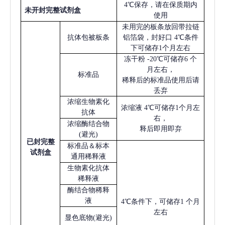
4℃保存，请在保质期内
未开封完整试剂盒
使用
未用完的板条放回带拉链
抗体包被板条
铝箔袋，封好口
4℃条件
下可储存1个月左右
冻干粉
-20℃可储存6 个
月左右，
标准品
稀释后的标准品使用后请
丢弃
浓缩生物素化
浓缩液
4℃可储存1个月左
抗体
右，
浓缩酶结合物
释后即用即弃
(避光)
已
封完整
标准品＆标本
试剂盒
通用稀释液
生物素化抗体
稀释液
酶结合物稀释
液
4℃条件下，可储存1 个月
左右
显色底物
(避光)