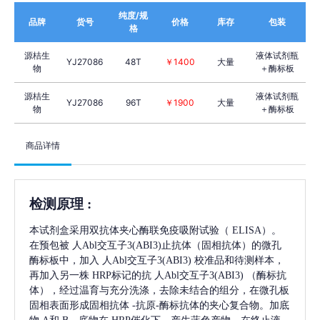
纯度/规
品牌
货号
价格
库存
包装
格
源桔生
液体试剂瓶
YJ27086
48T
￥1400
大量
物
＋酶标板
源桔生
液体试剂瓶
YJ27086
96T
￥1900
大量
物
＋酶标板
商品详情
检测原理
:
本试剂盒采用双抗体夹心酶联免疫吸附试验（
ELISA）。
在预包被
人Abl交互子3(ABI3)
止抗体（固相抗体）的微孔
酶标板中，加入
人Abl交互子3(ABI3)
校准品和待测样本，
再加入另一株
HRP标记的抗
人Abl交互子3(ABI3)
（酶标抗
体），经过温育与充分洗涤，去除未结合的组分，在微孔板
固相表面形成固相抗体
-抗原-酶标抗体的夹心复合物。加底