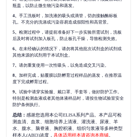
瓶盖，以防止微生物污染和蒸发。
4、
手工洗板时，加洗液的吸头或滴管，切勿接触酶标板
孔。不充分的洗涤或污染容易造成假阳性和高背景。
5、
检测过程中，请提前准备好下一步实验所需试剂，洗板
后及时将试剂加入板孔，防止板孔干燥，导致检测失效。
6、
在未经确认的情况下，请勿将其他批次试剂盒的试剂或
其他来源的试剂用于本试剂盒。
7、
请勿重复使用一次性吸头，以免造成交叉污染。
8、
加样完成，贴覆膜以防孵育过程样品的蒸发，在推荐温
度下完成孵育过程。
9、
试验中请穿实验服、戴口罩、手套等，做好防护工作。
特别是检测血液或者其他体液样品时，请按生物试验室安全
防护条例执行。
总结：
感谢您选用本公司ELISA系列产品。本产品可检
测血清、血浆、细胞培养上清液、灌洗液、尿液、羊
水、腹水、脑脊液、胸腔积液、组织匀浆液等多种类型
样本人(ABI3)浓度，
具体适用样本请咨询本商铺
。