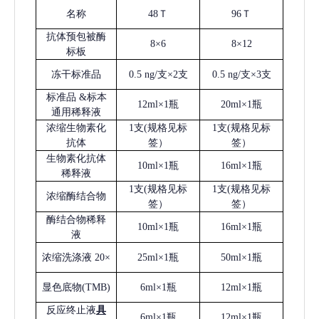
名称
48Ｔ
96Ｔ
抗体预包被酶
8×6
8×12
标板
冻干标准品
0.5 ng/支×2支
0.5 ng/支×3支
标准品
&标本
12ml×1瓶
20ml×1瓶
通用稀释液
浓缩生物素化
1支(规格见标
1支(规格见标
抗体
签）
签）
生物素化抗体
10ml×1瓶
16ml×1瓶
稀释液
1支(规格见标
1支(规格见标
浓缩酶结合物
签）
签）
酶结合物稀释
10ml×1瓶
16ml×1瓶
液
浓缩洗涤液
20×
25ml×1瓶
50ml×1瓶
显色底物
(
TMB
)
6ml×1瓶
12ml×1瓶
反应终止液
具
6ml×1瓶
12ml×1瓶