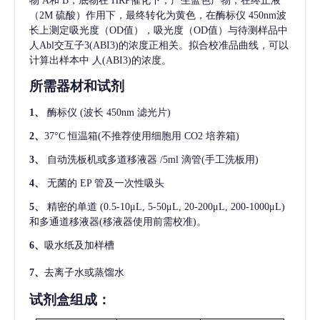
物 A和 B，底物在 HRP催化下，产生蓝色产物，在终止液
（2M 硫酸）作用下，最终转化为黄色，在酶标仪 450nm波
长上测定吸光度（OD值），吸光度（OD值）与待测样品中
人Abl交互子3(ABI3)
的浓度正相关。拟合校准品曲线，可以
计算出样本中
人(ABI3)
的浓度。
所需器材和试剂
1、
酶标仪
(波长 450nm 滤光片)
2、
37°C 恒温箱(不推荐使用细胞用 CO2 培养箱)
3、
自动洗板机或多道移液器
/5ml 滴管(手工洗板用)
4、
无菌的
EP 管及一次性吸头
5、
精密的单道
(0.5-10μL, 5-50μL, 20-200μL, 200-1000μL)
和多通道移液器(移液器使用前需校准)。
6、
吸水纸及加样槽
7、
去离子水或蒸馏水
试剂盒组成：