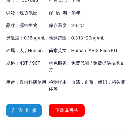
货号：YJ27086
可售卖地：全国
供货：现货供应
保 质 期：半年
品牌：源桔生物
保存温度：2-8℃
灵敏度：0.16ng/mL
检测范围：0.313~20ng/mL
种属：人 / Human
简索英文：Human ABI3 Elisa KIT
规格：48T / 96T
特色服务：免费代测 / 免费提供技术支
持
用途：仅供科研使用
检测样本：血清，血浆，组织，相关液
体等
咨 询 客 服
下载说明书