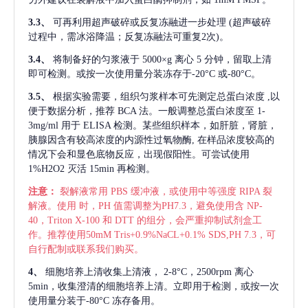
3.3、
可再利用超声破碎或反复冻融进一步处理
(超声破碎
过程中，需冰浴降温；反复冻融法可重复2次)。
3.4、
将制备好的匀浆液于
5000×g 离心 5 分钟，留取上清
即可检测。或按一次使用量分装冻存于-20°C 或-80°C。
3.5、
根据实验需要，组织匀浆样本可先测定总蛋白浓度
,以
便于数据分析，推荐 BCA 法。一般调整总蛋白浓度至 1-
3mg/ml 用于 ELISA 检测。某些组织样本，如肝脏，肾脏，
胰腺因含有较高浓度的内源性过氧物酶, 在样品浓度较高的
情况下会和显色底物反应，出现假阳性。可尝试使用
1%H2O2 灭活 15min 再检测。
注意：
裂解液常用
PBS 缓冲液，或使用中等强度 RIPA 裂
解液。使用 时，PH 值需调整为PH7.3，避免使用含 NP-
40，Triton X-100 和 DTT 的组分，会严重抑制试剂盒工
作。推荐使用50mM Tris+0.9%NaCL+0.1% SDS,PH 7.3，可
自行配制或联系我们购买。
4、
细胞培养上清收集上清液，
2-8°C，2500rpm 离心
5min，收集澄清的细胞培养上清。立即用于检测，或按一次
使用量分装于-80°C 冻存备用。