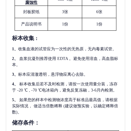
腐蚀性
封板胶纸
3张
6张
产品说明书
1份
1份
标本收集
:
1
、
收集血液的试管应为一次性的无热原，无内毒素试管。
2
、
血浆抗凝剂推荐使用
EDTA 。避免使用溶血，高血脂标
本。
3
、
标本应清澈透明，悬浮物应离心去除。
4
、
标本收集后若不及时检测，请按一次使用量分装，冻存
于
-20 ℃ , -70 ℃电冰箱内，避免反复冻融，3-6月内检测。
5
、
如果您的样本中检测物浓度高于标准品最高值，请根据
实际情况，
做适当倍数稀释
(建议做预实验，以确定稀释倍
数)。
储存条件：