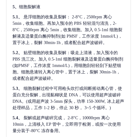
5、
细胞裂解液
5.1、
悬浮细胞的收集及裂解：
2-8°C，2500rpm 离心
5min，收集细胞。再加入预冷的 PBS 轻轻混匀清洗，2-
8°C，2500rpm 离心 5min，收集细胞。加入 0.5-1ml 细胞裂
解液及适量蛋白酶抑制剂(如 PMSF，工作浓度 1mmol/L)，
置于冰上，裂解 30min-1h , 或者配合超声波破碎。
5.2、
贴壁细胞的收集及裂解：吸走上清液，加入预冷的
PBS 洗三次。加入 0.5-1ml 细胞裂解液及适量蛋白酶抑制剂
(如PMSF，工作浓度 1mmol/L)，用细胞刮轻轻刮下贴壁细
胞。细胞悬液转入离心管中，置于冰上，裂解 30min-1h，
或者配合超声波破碎。
5.3、
细胞裂解过程中可用枪头吹打或间断摇动离心管，使
蛋白充分裂解
, 出现黏糊状是 DNA，可以使用超声波破碎
DNA。(或用超声波 3-5mm 探头，功率 150-300W, 冰上超声
处理样品，工作 1-2 秒，停止 30 秒， 3~5 个循环。)
5.4、
裂解或超声破碎完成，
2-8°C，10000rpm 离心
10min，上清移入 EP 管中，立即用于检测，或按一次使用
量分装于-80°C 冻存备用。