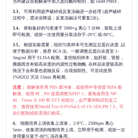
另外建议在裂解液中加入蛋白酶抑制剂，如 1mM PMSF。
3.3、
可再利用超声破碎或反复冻融进一步处理
(超声破碎
过程中，需冰浴降温；反复冻融法可重复2次)。
3.4、
将制备好的匀浆液于
5000×g 离心 5 分钟，留取上清
即可检测。或按一次使用量分装冻存于-20°C 或-80°C。
3.5、
根据实验需要，组织匀浆样本可先测定总蛋白浓度
,以
便于数据分析，推荐 BCA 法。一般调整总蛋白浓度至 1-
3mg/ml 用于 ELISA 检测。某些组织样本，如肝脏，肾脏，
胰腺因含有较高浓度的内源性过氧物酶, 在样品浓度较高的
情况下会和显色底物反应，出现假阳性。可尝试使用
1%H2O2 灭活 15min 再检测。
注意：
裂解液常用
PBS 缓冲液，或使用中等强度 RIPA 裂
解液。使用 时，PH 值需调整为PH7.3，避免使用含 NP-
40，Triton X-100 和 DTT 的组分，会严重抑制试剂盒工
作。推荐使用50mM Tris+0.9%NaCL+0.1% SDS,PH 7.3，可
自行配制或联系我们购买。
4、
细胞培养上清收集上清液，
2-8°C，2500rpm 离心
5min，收集澄清的细胞培养上清。立即用于检测，或按一次
使用量分装于-80°C 冻存备用。