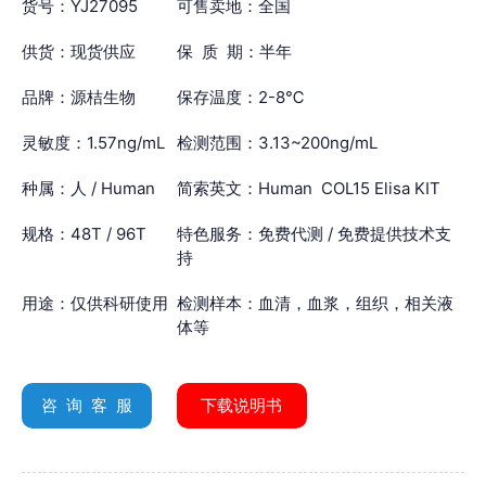
货号：YJ27095
可售卖地：全国
供货：现货供应
保 质 期：半年
品牌：源桔生物
保存温度：2-8℃
灵敏度：1.57ng/mL
检测范围：3.13~200ng/mL
种属：人 / Human
简索英文：Human COL15 Elisa KIT
规格：48T / 96T
特色服务：免费代测 / 免费提供技术支
持
用途：仅供科研使用
检测样本：血清，血浆，组织，相关液
体等
咨 询 客 服
下载说明书