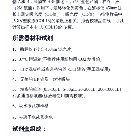
物 A和 B，底物在 HRP催化下，产生蓝色产物，在终止液
（2M 硫酸）作用下，最终转化为黄色，在酶标仪 450nm波
长上测定吸光度（OD值），吸光度（OD值）与待测样品中
人ⅩⅤ型胶原(COL15)
的浓度正相关。拟合校准品曲线，可以
计算出样本中
人(COL15)
的浓度。
所需器材和试剂
1、
酶标仪
(波长 450nm 滤光片)
2、
37°C 恒温箱(不推荐使用细胞用 CO2 培养箱)
3、
自动洗板机或多道移液器
/5ml 滴管(手工洗板用)
4、
无菌的
EP 管及一次性吸头
5、
精密的单道
(0.5-10μL, 5-50μL, 20-200μL, 200-1000μL)
和多通道移液器(移液器使用前需校准)。
6、
吸水纸及加样槽
7、
去离子水或蒸馏水
试剂盒组成：