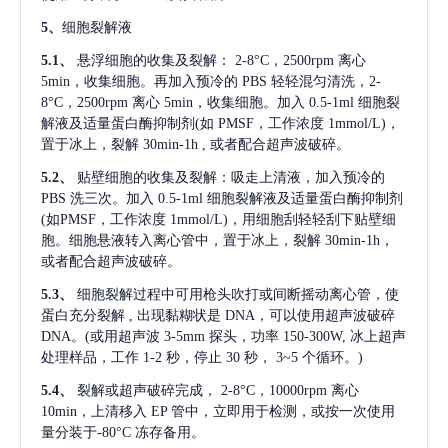
5、
细胞裂解液
5.1、
悬浮细胞的收集及裂解：
2-8°C，2500rpm 离心
5min，收集细胞。再加入预冷的 PBS 轻轻混匀清洗，2-
8°C，2500rpm 离心 5min，收集细胞。加入 0.5-1ml 细胞裂
解液及适量蛋白酶抑制剂(如 PMSF，工作浓度 1mmol/L)，
置于冰上，裂解 30min-1h , 或者配合超声波破碎。
5.2、
贴壁细胞的收集及裂解：吸走上清液，加入预冷的
PBS 洗三次。加入 0.5-1ml 细胞裂解液及适量蛋白酶抑制剂
(如PMSF，工作浓度 1mmol/L)，用细胞刮轻轻刮下贴壁细
胞。细胞悬液转入离心管中，置于冰上，裂解 30min-1h，
或者配合超声波破碎。
5.3、
细胞裂解过程中可用枪头吹打或间断摇动离心管，使
蛋白充分裂解
, 出现黏糊状是 DNA，可以使用超声波破碎
DNA。(或用超声波 3-5mm 探头，功率 150-300W, 冰上超声
处理样品，工作 1-2 秒，停止 30 秒， 3~5 个循环。)
5.4、
裂解或超声破碎完成，
2-8°C，10000rpm 离心
10min，上清移入 EP 管中，立即用于检测，或按一次使用
量分装于-80°C 冻存备用。