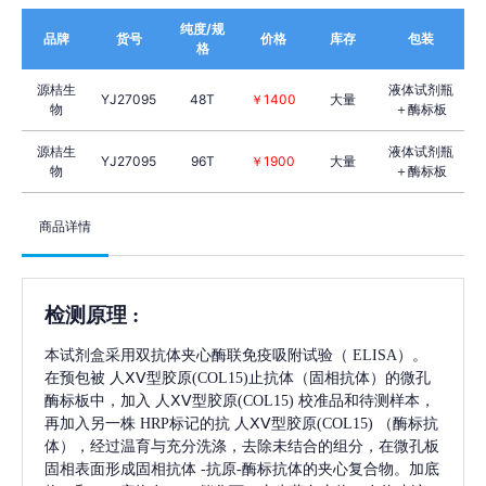
纯度/规
品牌
货号
价格
库存
包装
格
源桔生
液体试剂瓶
YJ27095
48T
￥1400
大量
物
＋酶标板
源桔生
液体试剂瓶
YJ27095
96T
￥1900
大量
物
＋酶标板
商品详情
检测原理
:
本试剂盒采用双抗体夹心酶联免疫吸附试验（
ELISA）。
在预包被
人ⅩⅤ型胶原(COL15)
止抗体（固相抗体）的微孔
酶标板中，加入
人ⅩⅤ型胶原(COL15)
校准品和待测样本，
再加入另一株
HRP标记的抗
人ⅩⅤ型胶原(COL15)
（酶标抗
体），经过温育与充分洗涤，去除未结合的组分，在微孔板
固相表面形成固相抗体
-抗原-酶标抗体的夹心复合物。加底