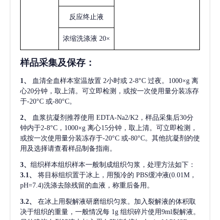
反应终止液
浓缩洗涤液
20×
样品采集及保存
：
1、
血清全血样本室温放置
2小时或 2-8°C 过夜。1000×g 离
心20分钟，取上清。可立即检测，或按一次使用量分装冻存
于-20°C 或-80°C。
2、
血浆抗凝剂推荐使用
EDTA-Na2/K2，样品采集后30分
钟内于2-8°C，1000×g 离心15分钟，取上清。可立即检测，
或按一次使用量分装冻存于-20°C 或-80°C。其他抗凝剂的使
用及选择请查看样品制备指南。
3、
组织样本组织样本一般制成组织匀浆，处理方法如下：
3.1、
将目标组织置于冰上，用预冷的
PBS缓冲液(0.01M，
pH=7.4)洗涤去除残留的血液，称重后备用。
3.2、
在冰上用裂解液研磨组织匀浆。加入裂解液的体积取
决于组织的重量，一般情况每
1g 组织碎片使用9ml裂解液。