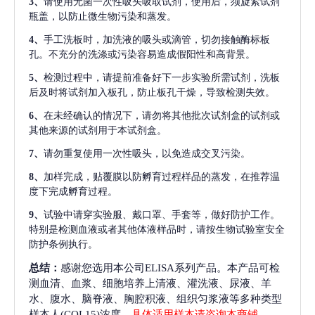
3、
请使用无菌一次性吸头吸取试剂，使用后，须旋紧试剂
瓶盖，以防止微生物污染和蒸发。
4、
手工洗板时，加洗液的吸头或滴管，切勿接触酶标板
孔。不充分的洗涤或污染容易造成假阳性和高背景。
5、
检测过程中，请提前准备好下一步实验所需试剂，洗板
后及时将试剂加入板孔，防止板孔干燥，导致检测失效。
6、
在未经确认的情况下，请勿将其他批次试剂盒的试剂或
其他来源的试剂用于本试剂盒。
7、
请勿重复使用一次性吸头，以免造成交叉污染。
8、
加样完成，贴覆膜以防孵育过程样品的蒸发，在推荐温
度下完成孵育过程。
9、
试验中请穿实验服、戴口罩、手套等，做好防护工作。
特别是检测血液或者其他体液样品时，请按生物试验室安全
防护条例执行。
总结：
感谢您选用本公司ELISA系列产品。本产品可检
测血清、血浆、细胞培养上清液、灌洗液、尿液、羊
水、腹水、脑脊液、胸腔积液、组织匀浆液等多种类型
样本人(COL15)浓度，
具体适用样本请咨询本商铺
。