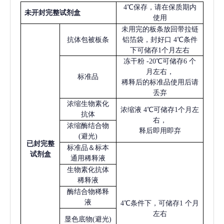
4℃保存，请在保质期内
未开封完整试剂盒
使用
未用完的板条放回带拉链
抗体包被板条
铝箔袋，封好口
4℃条件
下可储存1个月左右
冻干粉
-20℃可储存6 个
月左右，
标准品
稀释后的标准品使用后请
丢弃
浓缩生物素化
浓缩液
4℃可储存1个月左
抗体
右，
浓缩酶结合物
释后即用即弃
(避光)
已
封完整
标准品＆标本
试剂盒
通用稀释液
生物素化抗体
稀释液
酶结合物稀释
液
4℃条件下，可储存1 个月
左右
显色底物
(避光)