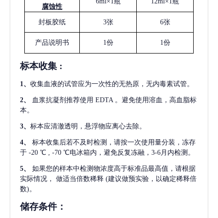
6ml×1瓶
12ml×1瓶
腐蚀性
封板胶纸
3张
6张
产品说明书
1份
1份
标本收集
:
1
、
收集血液的试管应为一次性的无热原，无内毒素试管。
2
、
血浆抗凝剂推荐使用
EDTA 。避免使用溶血，高血脂标
本。
3
、
标本应清澈透明，悬浮物应离心去除。
4
、
标本收集后若不及时检测，请按一次使用量分装，冻存
于
-20 ℃ , -70 ℃电冰箱内，避免反复冻融，3-6月内检测。
5
、
如果您的样本中检测物浓度高于标准品最高值，请根据
实际情况，
做适当倍数稀释
(建议做预实验，以确定稀释倍
数)。
储存条件：