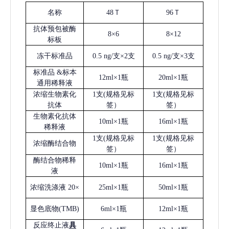
名称
48Ｔ
96Ｔ
抗体预包被酶
8×6
8×12
标板
冻干标准品
0.5 ng/支×2支
0.5 ng/支×3支
标准品
&标本
12ml×1瓶
20ml×1瓶
通用稀释液
浓缩生物素化
1支(规格见标
1支(规格见标
抗体
签）
签）
生物素化抗体
10ml×1瓶
16ml×1瓶
稀释液
1支(规格见标
1支(规格见标
浓缩酶结合物
签）
签）
酶结合物稀释
10ml×1瓶
16ml×1瓶
液
浓缩洗涤液
20×
25ml×1瓶
50ml×1瓶
显色底物
(
TMB
)
6ml×1瓶
12ml×1瓶
反应终止液
具