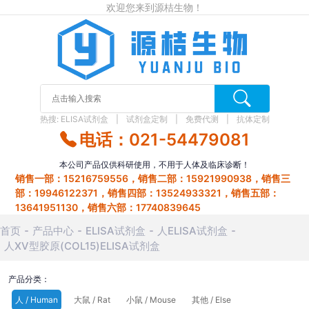
欢迎您来到源桔生物！
热搜:
ELISA试剂盒
试剂盒定制
免费代测
抗体定制
电话：021-54479081
本公司产品仅供科研使用，不用于人体及临床诊断！
销售一部：15216759556，销售二部：15921990938，销售三
部：19946122371，销售四部：13524933321，销售五部：
13641951130，销售六部：17740839645
首页
产品中心
ELISA试剂盒
人ELISA试剂盒
人ⅩⅤ型胶原(COL15)ELISA试剂盒
产品分类：
人 / Human
大鼠 / Rat
小鼠 / Mouse
其他 / Else