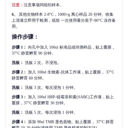
注意：
注意事项同组织样本。
6、
其他生物样本
2-8°C，1000×g 离心样品 20 分钟。收集
上清液立即用于检测，或按 一次使用量分装于-80°C 冻存备
用。
操作步骤：
步骤
1：
向孔中加入
100ul 标准品或待测样品，贴上覆膜，
37°C 静置孵育 90 分钟。
洗板：
洗板
2 次。不浸泡。
步骤
2：
加入
100ul 生物素-抗体工作液，贴上覆膜， 37°C
静置孵育 60 分钟。
洗板：
洗板
3 次。每次浸泡 1 分钟。
步骤
3：
加入
100ul HRP-链霉亲和素(SABC)工作液，贴上
覆膜，37°C 静置孵育 30 分钟。
洗板：
洗板
5 次。每次浸泡 1 分钟。
步骤
4：
添加
90ul TMB 显色底物。贴上覆膜， 37°C 静置
孵育 10-20 分钟(请使用 TMB 显色精准控制方法)。