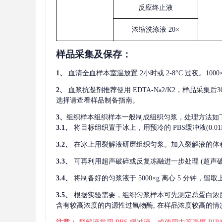
反应终止液
浓缩洗涤液
20×
样品采集及保存
：
1、
血清全血样本室温放置
2小时或 2-8°C 过夜。1
2、
血浆抗凝剂推荐使用
EDTA-Na2/K2，样品采集
选择请查看样品制备指南。
3、
组织样本组织样本一般制成组织匀浆，处理方法如
3.1、
将目标组织置于冰上，用预冷的
PBS缓冲液(0.
3.2、
在冰上用裂解液研磨组织匀浆。加入裂解液的体
3.3、
可再利用超声破碎或反复冻融进一步处理
(超声
3.4、
将制备好的匀浆液于
5000×g 离心 5 分钟，
3.5、
根据实验需要，组织匀浆样本可先测定总蛋白浓
含有较高浓度的内源性过氧物酶, 在样品浓度较高的情况下