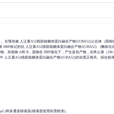
A）。在预包被
人泛素A52残留核糖体蛋白融合产物1(UBA52)
止抗体（固相
株
HRP标记的抗
人泛素A52残留核糖体蛋白融合产物1(UBA52)
（酶标抗
物。加底物 A和 B，底物在 HRP催化下，产生蓝色产物，在终止液（2M
中
人泛素A52残留核糖体蛋白融合产物1(UBA52)
的浓度正相关。拟合校
, 200-1000μL)和多通道移液器(移液器使用前需校准)。