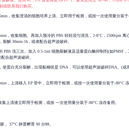
 裂解液。使用 时，PH 值需调整为PH7.3，避免使用含 NP-40，Triton
，可自行配制或联系我们购买。
m 离心 5min，收集澄清的细胞培养上清。立即用于检测，或按一次使用量分装于-
离心 5min，收集细胞。再加入预冷的 PBS 轻轻混匀清洗，2-8°C，2500rpm 
裂解 30min-1h , 或者配合超声波破碎。
的
PBS 洗三次。加入 0.5-1ml 细胞裂解液及适量蛋白酶抑制剂(如PMS
或者配合超声波破碎。
，使蛋白充分裂解
, 出现黏糊状是 DNA，可以使用超声波破碎DNA。(或用超声
 离心 10min，上清移入 EP 管中，立即用于检测，或按一次使用量分装于-80°C
 分钟。收集上清液立即用于检测，或按 一次使用量分装于-80°C 冻存备用。
， 37°C 静置孵育 90 分钟。