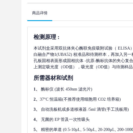
商品详情
检测原理
:
本试剂盒采用双抗体夹心酶联免疫吸附试验（
ELIS
白融合产物1(UBA52)
校准品和待测样本，再加入另一
孔板固相表面形成固相抗体
-抗原-酶标抗体的夹心复合
上测定吸光度（OD值），吸光度（OD值）与待测样品
所需器材和试剂
1、
酶标仪
(波长 450nm 滤光片)
2、
37°C 恒温箱(不推荐使用细胞用 CO2 培养箱)
3、
自动洗板机或多道移液器
/5ml 滴管(手工洗板用)
4、
无菌的
EP 管及一次性吸头
5、
精密的单道
(0.5-10μL, 5-50μL, 20-200μL