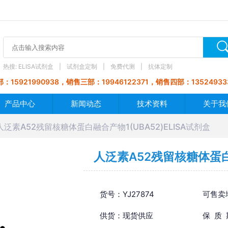
热搜:
ELISA试剂盒
试剂盒定制
免费代测
抗体定制
：15921990938，销售三部：19946122371，销售四部：13524933
产品中心
新闻动态
技术资料
关于我
人泛素A52残留核糖体蛋白融合产物1(UBA52)ELISA试剂盒
人泛素A52残留核糖体蛋白融
货号：YJ27874
可售卖
供货：现货供应
保 质