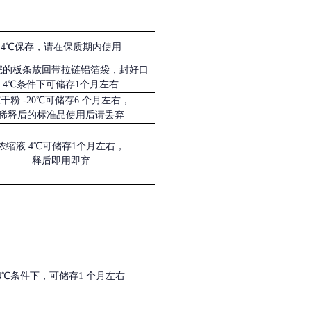
4℃保存，请在保质期内使用
完的板条放回带拉链铝箔袋，封好口
4℃条件下可储存1个月左右
冻干粉
-20℃可储存6 个月左右，
稀释后的标准品使用后请丢弃
浓缩液
4℃可储存1个月左右，
释后即用即弃
4℃条件下，可储存1 个月左右