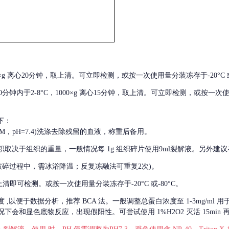
000×g 离心20分钟，取上清。可立即检测，或按一次使用量分装冻存于-20°C 或
后30分钟内于2-8°C，1000×g 离心15分钟，取上清。可立即检测，或按一次
下：
01M，pH=7.4)洗涤去除残留的血液，称重后备用。
积取决于组织的重量，一般情况每
1g 组织碎片使用9ml裂解液。另外建议
破碎过程中，需冰浴降温；反复冻融法可重复2次)。
留取上清即可检测。或按一次使用量分装冻存于-20°C 或-80°C。
度
,以便于数据分析，推荐 BCA 法。一般调整总蛋白浓度至 1-3mg/ml
会和显色底物反应，出现假阳性。可尝试使用 1%H2O2 灭活 15min 