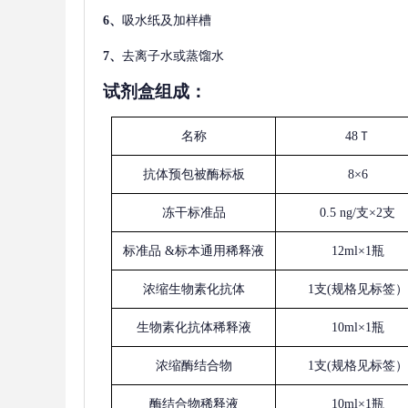
6、
吸水纸及加样槽
7、
去离子水或蒸馏水
试剂盒组成：
名称
48Ｔ
抗体预包被酶标板
8×6
冻干标准品
0.5 ng/支×2支
标准品
&标本通用稀释液
12ml×1瓶
浓缩生物素化抗体
1支(规格见标签）
生物素化抗体稀释液
10ml×1瓶
浓缩酶结合物
1支(规格见标签）
酶结合物稀释液
10ml×1瓶