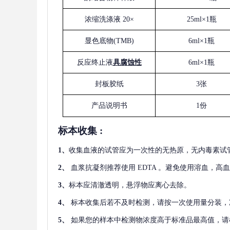
浓缩洗涤液
20×
25ml×1瓶
显色底物
(
TMB
)
6ml×1瓶
反应终止液
具腐蚀性
6ml×1瓶
封板胶纸
3张
产品说明书
1份
标本收集
:
1
、
收集血液的试管应为一次性的无热原，无内毒素试
2
、
血浆抗凝剂推荐使用
EDTA 。避免使用溶血，高
3
、
标本应清澈透明，悬浮物应离心去除。
4
、
标本收集后若不及时检测，请按一次使用量分装，
5
、
如果您的样本中检测物浓度高于标准品最高值，请