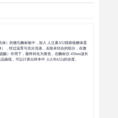
抗体）的微孔酶标板中，加入
人泛素A52残留核糖体蛋
体），经过温育与充分洗涤，去除未结合的组分，在微
 硫酸）作用下，最终转化为黄色，在酶标仪 450nm波长
准品曲线，可以计算出样本中
人(UBA52)
的浓度。