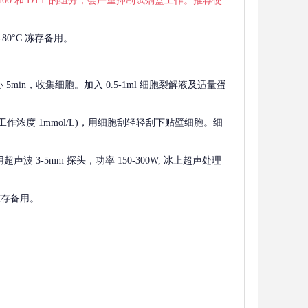
 X-100 和 DTT 的组分，会严重抑制试剂盒工作。推荐使
80°C 冻存备用。
离心 5min，收集细胞。加入 0.5-1ml 细胞裂解液及适量蛋
F，工作浓度 1mmol/L)，用细胞刮轻轻刮下贴壁细胞。细
波 3-5mm 探头，功率 150-300W, 冰上超声处理
 冻存备用。