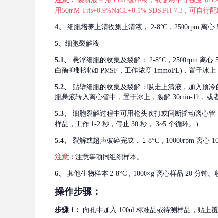
注意：
裂解液常用
PBS 缓冲液，或使用中等强度 RIPA
用50mM Tris+0.9%NaCL+0.1% SDS,PH 7.3
4、
细胞培养上清收集上清液，
2-8°C，2500rp
5、
细胞裂解液
5.1、
悬浮细胞的收集及裂解：
2-8°C，2500rpm 
白酶抑制剂(如 PMSF，工作浓度 1mmol/L)，置于冰上，
5.2、
贴壁细胞的收集及裂解：吸走上清液，加入预冷
胞悬液转入离心管中，置于冰上，裂解 30min-1h，
5.3、
细胞裂解过程中可用枪头吹打或间断摇动离心管
样品，工作 1-2 秒，停止 30 秒， 3~5 个循环。)
5.4、
裂解或超声破碎完成，
2-8°C，10000rpm
注意：
注意事项同组织样本。
6、
其他生物样本
2-8°C，1000×g 离心样品 20
操作步骤：
步骤
1：
向孔中加入
100ul 标准品或待测样品，贴上覆膜