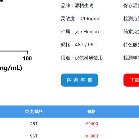
品牌：源桔生物
保存温
灵敏度：0.16ng/mL
检测范围
种属：人 / Human
简索英文：
规格：48T / 96T
特色服
用途：仅供科研使用
检测样
咨 询 客 服
下
纯度/规格
价格
48T
￥1400
96T
￥1900