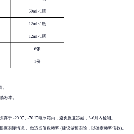
50ml×1瓶
12ml×1瓶
12ml×1瓶
6张
1份
管。
血脂标本。
冻存于
-20 ℃ , -70 ℃电冰箱内，避免反复冻融，3-6月内检测。
根据实际情况，
做适当倍数稀释
(建议做预实验，以确定稀释倍数)。