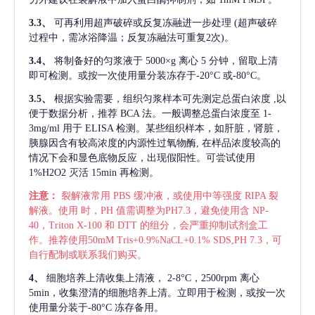
3.3、
可再利用超声破碎或反复冻融进一步处理
(超声破碎
过程中，需冰浴降温；反复冻融法可重复2次)。
3.4、
将制备好的匀浆液于
5000×g 离心 5 分钟，留取上清
即可检测。或按一次使用量分装冻存于-20°C 或-80°C。
3.5、
根据实验需要，组织匀浆样本可先测定总蛋白浓度
,以
便于数据分析，推荐 BCA 法。一般调整总蛋白浓度至 1-
3mg/ml 用于 ELISA 检测。某些组织样本，如肝脏，肾脏，
胰腺因含有较高浓度的内源性过氧物酶, 在样品浓度较高的
情况下会和显色底物反应，出现假阳性。可尝试使用
1%H2O2 灭活 15min 再检测。
注意：
裂解液常用
PBS 缓冲液，或使用中等强度 RIPA 裂
解液。使用 时，PH 值需调整为PH7.3，避免使用含 NP-
40，Triton X-100 和 DTT 的组分，会严重抑制试剂盒工
作。推荐使用50mM Tris+0.9%NaCL+0.1% SDS,PH 7.3，可
自行配制或联系我们购买。
4、
细胞培养上清收集上清液，
2-8°C，2500rpm 离心
5min，收集澄清的细胞培养上清。立即用于检测，或按一次
使用量分装于-80°C 冻存备用。