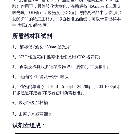
B，底物在 HRP催化下，产生蓝色产物，在终止液（2M 硫
酸）作用下，最终转化为黄色，在酶标仪 450nm波长上测定
吸光度（OD值），吸光度（OD值）与待测样品中
大鼠胰脂
肪酶(PL)
的浓度正相关。拟合校准品曲线，可以计算出样本
中
大鼠(PL)
的浓度。
所需器材和试剂
1、
酶标仪
(波长 450nm 滤光片)
2、
37°C 恒温箱(不推荐使用细胞用 CO2 培养箱)
3、
自动洗板机或多道移液器
/5ml 滴管(手工洗板用)
4、
无菌的
EP 管及一次性吸头
5、
精密的单道
(0.5-10μL, 5-50μL, 20-200μL, 200-1000μL)
和多通道移液器(移液器使用前需校准)。
6、
吸水纸及加样槽
7、
去离子水或蒸馏水
试剂盒组成：