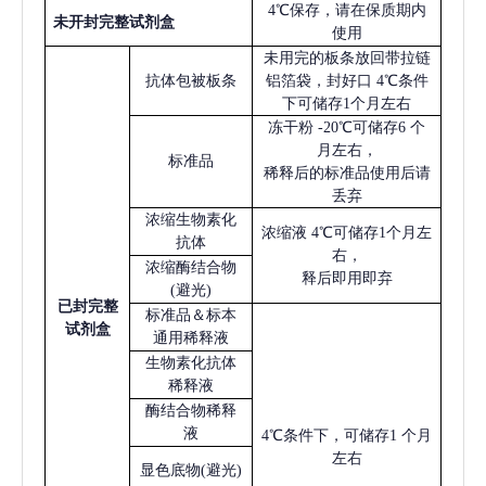
4℃保存，请在保质期内
未开封完整试剂盒
使用
未用完的板条放回带拉链
抗体包被板条
铝箔袋，封好口
4℃条件
下可储存1个月左右
冻干粉
-20℃可储存6 个
月左右，
标准品
稀释后的标准品使用后请
丢弃
浓缩生物素化
浓缩液
4℃可储存1个月左
抗体
右，
浓缩酶结合物
释后即用即弃
(避光)
已
封完整
标准品＆标本
试剂盒
通用稀释液
生物素化抗体
稀释液
酶结合物稀释
液
4℃条件下，可储存1 个月
左右
显色底物
(避光)