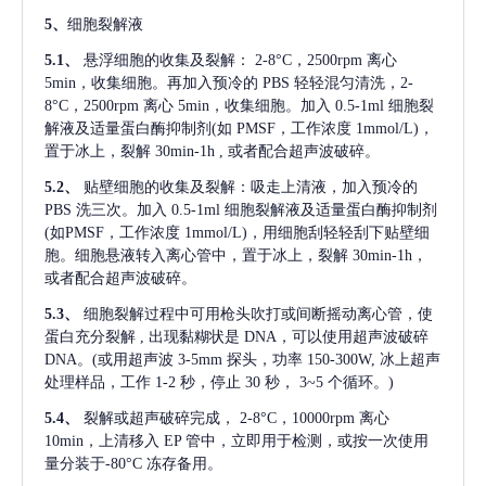
5、
细胞裂解液
5.1、
悬浮细胞的收集及裂解：
2-8°C，2500rpm 离心
5min，收集细胞。再加入预冷的 PBS 轻轻混匀清洗，2-
8°C，2500rpm 离心 5min，收集细胞。加入 0.5-1ml 细胞裂
解液及适量蛋白酶抑制剂(如 PMSF，工作浓度 1mmol/L)，
置于冰上，裂解 30min-1h , 或者配合超声波破碎。
5.2、
贴壁细胞的收集及裂解：吸走上清液，加入预冷的
PBS 洗三次。加入 0.5-1ml 细胞裂解液及适量蛋白酶抑制剂
(如PMSF，工作浓度 1mmol/L)，用细胞刮轻轻刮下贴壁细
胞。细胞悬液转入离心管中，置于冰上，裂解 30min-1h，
或者配合超声波破碎。
5.3、
细胞裂解过程中可用枪头吹打或间断摇动离心管，使
蛋白充分裂解
, 出现黏糊状是 DNA，可以使用超声波破碎
DNA。(或用超声波 3-5mm 探头，功率 150-300W, 冰上超声
处理样品，工作 1-2 秒，停止 30 秒， 3~5 个循环。)
5.4、
裂解或超声破碎完成，
2-8°C，10000rpm 离心
10min，上清移入 EP 管中，立即用于检测，或按一次使用
量分装于-80°C 冻存备用。