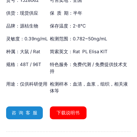
货号：YJ28062
可售卖地：全国
供货：现货供应
保 质 期：半年
品牌：源桔生物
保存温度：2-8℃
灵敏度：0.39ng/mL
检测范围：0.782~50ng/mL
种属：大鼠 / Rat
简索英文：Rat PL Elisa KIT
规格：48T / 96T
特色服务：免费代测 / 免费提供技术支
持
用途：仅供科研使用
检测样本：血清，血浆，组织，相关液
体等
咨 询 客 服
下载说明书