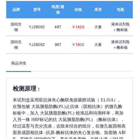
纯度/规
品牌
货号
价格
库存
包装
格
源桔生
液体试剂瓶
YJ28062
48T
￥1400
大量
物
＋酶标板
源桔生
液体试剂瓶
YJ28062
96T
￥1900
大量
物
＋酶标板
商品详情
检测原理
:
本试剂盒采用双抗体夹心酶联免疫吸附试验（
ELISA）。
在预包被
大鼠胰脂肪酶(PL)
止抗体（固相抗体）的微孔酶
标板中，加入
大鼠胰脂肪酶(PL)
校准品和待测样本，再加
入另一株
HRP标记的抗
大鼠胰脂肪酶(PL)
（酶标抗体），
经过温育与充分洗涤，去除未结合的组分，在微孔板固相表
面形成固相抗体
-抗原-酶标抗体的夹心复合物。加底物 A和