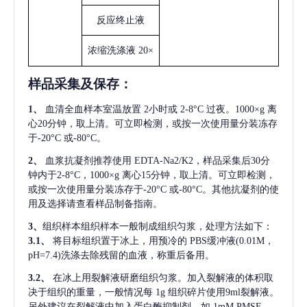
反应终止液
浓缩洗涤液
20×
样品采集及保存
：
1、
血清全血样本室温放置
2小时或 2-8°C 过夜。1000×g 离
心20分钟，取上清。可立即检测，或按一次使用量分装冻存
于-20°C 或-80°C。
2、
血浆抗凝剂推荐使用
EDTA-Na2/K2，样品采集后30分
钟内于2-8°C，1000×g 离心15分钟，取上清。可立即检测，
或按一次使用量分装冻存于-20°C 或-80°C。其他抗凝剂的使
用及选择请查看样品制备指南。
3、
组织样本组织样本一般制成组织匀浆，处理方法如下：
3.1、
将目标组织置于冰上，用预冷的
PBS缓冲液(0.01M，
pH=7.4)洗涤去除残留的血液，称重后备用。
3.2、
在冰上用裂解液研磨组织匀浆。加入裂解液的体积取
决于组织的重量，一般情况每
1g 组织碎片使用9ml裂解液。
另外建议在裂解液中加入蛋白酶抑制剂，如 1mM PMSF。