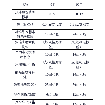
名称
48Ｔ
96Ｔ
抗体预包被酶
8×6
8×12
标板
冻干标准品
0.5 ng/支×2支
0.5 ng/支×3支
标准品
&标本
12ml×1瓶
20ml×1瓶
通用稀释液
浓缩生物素化
1支(规格见标
1支(规格见标
抗体
签）
签）
生物素化抗体
10ml×1瓶
16ml×1瓶
稀释液
1支(规格见标
1支(规格见标
浓缩酶结合物
签）
签）
酶结合物稀释
10ml×1瓶
16ml×1瓶
液
浓缩洗涤液
20×
25ml×1瓶
50ml×1瓶
显色底物
(
TMB
)
6ml×1瓶
12ml×1瓶
反应终止液
具
6ml×1瓶
12ml×1瓶