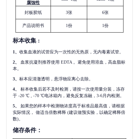
腐蚀性
封板胶纸
3张
6张
产品说明书
1份
1份
标本收集
:
1
、
收集血液的试管应为一次性的无热原，无内毒素试管。
2
、
血浆抗凝剂推荐使用
EDTA 。避免使用溶血，高血脂标
本。
3
、
标本应清澈透明，悬浮物应离心去除。
4
、
标本收集后若不及时检测，请按一次使用量分装，冻存
于
-20 ℃ , -70 ℃电冰箱内，避免反复冻融，3-6月内检测。
5
、
如果您的样本中检测物浓度高于标准品最高值，请根据
实际情况，
做适当倍数稀释
(建议做预实验，以确定稀释倍
数)。
储存条件：