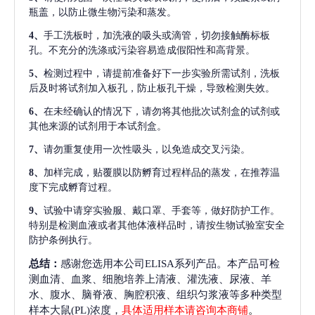
瓶盖，以防止微生物污染和蒸发。
4、
手工洗板时，加洗液的吸头或滴管，切勿接触酶标板
孔。不充分的洗涤或污染容易造成假阳性和高背景。
5、
检测过程中，请提前准备好下一步实验所需试剂，洗板
后及时将试剂加入板孔，防止板孔干燥，导致检测失效。
6、
在未经确认的情况下，请勿将其他批次试剂盒的试剂或
其他来源的试剂用于本试剂盒。
7、
请勿重复使用一次性吸头，以免造成交叉污染。
8、
加样完成，贴覆膜以防孵育过程样品的蒸发，在推荐温
度下完成孵育过程。
9、
试验中请穿实验服、戴口罩、手套等，做好防护工作。
特别是检测血液或者其他体液样品时，请按生物试验室安全
防护条例执行。
总结：
感谢您选用本公司ELISA系列产品。本产品可检
测血清、血浆、细胞培养上清液、灌洗液、尿液、羊
水、腹水、脑脊液、胸腔积液、组织匀浆液等多种类型
样本大鼠(PL)浓度，
具体适用样本请咨询本商铺
。