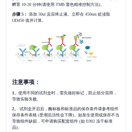
孵育 10-20 分钟(请使用 TMB 显色精准控制方法)。
步骤
5：
添加
50ul 反应终止液。立即在 450nm 处读取
OD450 值并计算。
注意事项
：
1、
使用不同的试剂盒时，需先做好标记，防止组分混用，
导致实验失败。
2、
试剂盒开启后，酶标板和标准品的保存条件请参考组件
保存条件表格
(受潮后活性会下降)。如发生使用或保存不当
导致组件缺损，可申请购买配套组件
(如 E002 冻干标准
品)。