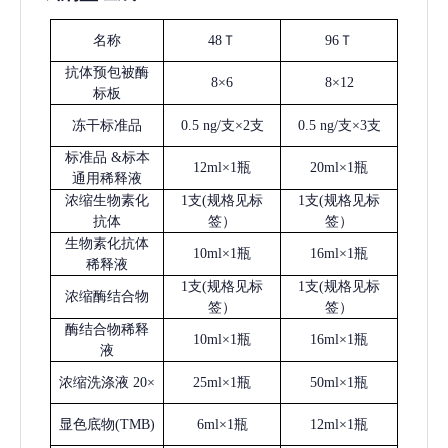
名称
48Ｔ
96Ｔ
抗体预包被酶
8×6
8×12
标板
冻干标准品
0.5 ng/支×2支
0.5 ng/支×3支
标准品
&标本
12ml×1瓶
20ml×1瓶
通用稀释液
浓缩生物素化
1支(规格见标
1支(规格见标
抗体
签）
签）
生物素化抗体
10ml×1瓶
16ml×1瓶
稀释液
1支(规格见标
1支(规格见标
浓缩酶结合物
签）
签）
酶结合物稀释
10ml×1瓶
16ml×1瓶
液
浓缩洗涤液
20×
25ml×1瓶
50ml×1瓶
显色底物
(
TMB
)
6ml×1瓶
12ml×1瓶