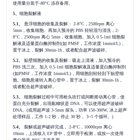
使用量分装于-80°C 冻存备用。
5、
细胞裂解液
5.1、
悬浮细胞的收集及裂解：
2-8°C，2500rpm 离心
5min，收集细胞。再加入预冷的 PBS 轻轻混匀清洗，2-
8°C，2500rpm 离心 5min，收集细胞。加入 0.5-1ml 细胞裂
解液及适量蛋白酶抑制剂(如 PMSF，工作浓度 1mmol/L)，
置于冰上，裂解 30min-1h , 或者配合超声波破碎。
5.2、
贴壁细胞的收集及裂解：吸走上清液，加入预冷的
PBS 洗三次。加入 0.5-1ml 细胞裂解液及适量蛋白酶抑制剂
(如PMSF，工作浓度 1mmol/L)，用细胞刮轻轻刮下贴壁细
胞。细胞悬液转入离心管中，置于冰上，裂解 30min-1h，
或者配合超声波破碎。
5.3、
细胞裂解过程中可用枪头吹打或间断摇动离心管，使
蛋白充分裂解
, 出现黏糊状是 DNA，可以使用超声波破碎
DNA。(或用超声波 3-5mm 探头，功率 150-300W, 冰上超声
处理样品，工作 1-2 秒，停止 30 秒， 3~5 个循环。)
5.4、
裂解或超声破碎完成，
2-8°C，10000rpm 离心
10min，上清移入 EP 管中，立即用于检测，或按一次使用