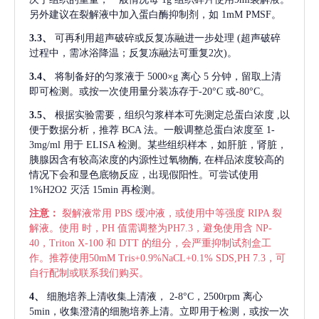
另外建议在裂解液中加入蛋白酶抑制剂，如 1mM PMSF。
3.3、
可再利用超声破碎或反复冻融进一步处理
(超声破碎
过程中，需冰浴降温；反复冻融法可重复2次)。
3.4、
将制备好的匀浆液于
5000×g 离心 5 分钟，留取上清
即可检测。或按一次使用量分装冻存于-20°C 或-80°C。
3.5、
根据实验需要，组织匀浆样本可先测定总蛋白浓度
,以
便于数据分析，推荐 BCA 法。一般调整总蛋白浓度至 1-
3mg/ml 用于 ELISA 检测。某些组织样本，如肝脏，肾脏，
胰腺因含有较高浓度的内源性过氧物酶, 在样品浓度较高的
情况下会和显色底物反应，出现假阳性。可尝试使用
1%H2O2 灭活 15min 再检测。
注意：
裂解液常用
PBS 缓冲液，或使用中等强度 RIPA 裂
解液。使用 时，PH 值需调整为PH7.3，避免使用含 NP-
40，Triton X-100 和 DTT 的组分，会严重抑制试剂盒工
作。推荐使用50mM Tris+0.9%NaCL+0.1% SDS,PH 7.3，可
自行配制或联系我们购买。
4、
细胞培养上清收集上清液，
2-8°C，2500rpm 离心
5min，收集澄清的细胞培养上清。立即用于检测，或按一次