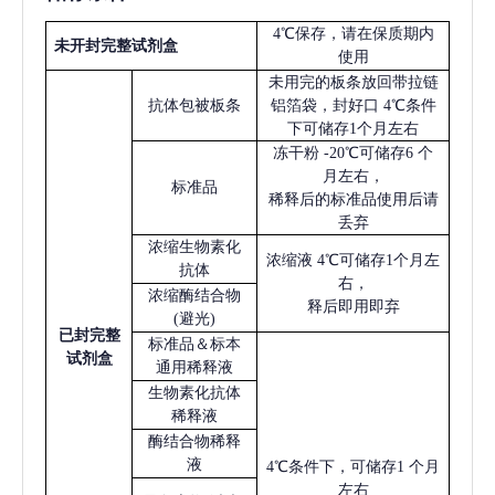
4℃保存，请在保质期内
未开封完整试剂盒
使用
未用完的板条放回带拉链
抗体包被板条
铝箔袋，封好口
4℃条件
下可储存1个月左右
冻干粉
-20℃可储存6 个
月左右，
标准品
稀释后的标准品使用后请
丢弃
浓缩生物素化
浓缩液
4℃可储存1个月左
抗体
右，
浓缩酶结合物
释后即用即弃
(避光)
已
封完整
标准品＆标本
试剂盒
通用稀释液
生物素化抗体
稀释液
酶结合物稀释
液
4℃条件下，可储存1 个月
左右