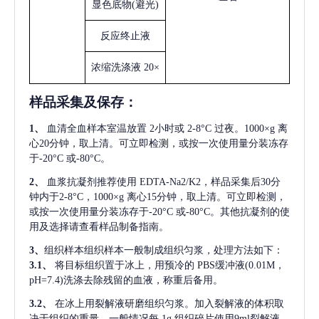
显色底物
(避光)
反应终止液
浓缩洗涤液
20×
样品采集及保存
：
1、
血清全血样本室温放置
2小时或 2-8°C 过夜。1000×g 离
心20分钟，取上清。可立即检测，或按一次使用量分装冻存
于-20°C 或-80°C。
2、
血浆抗凝剂推荐使用
EDTA-Na2/K2，样品采集后30分
钟内于2-8°C，1000×g 离心15分钟，取上清。可立即检测，
或按一次使用量分装冻存于-20°C 或-80°C。其他抗凝剂的使
用及选择请查看样品制备指南。
3、
组织样本组织样本一般制成组织匀浆，处理方法如下：
3.1、
将目标组织置于冰上，用预冷的
PBS缓冲液(0.01M，
pH=7.4)洗涤去除残留的血液，称重后备用。
3.2、
在冰上用裂解液研磨组织匀浆。加入裂解液的体积取
决于组织的重量，一般情况每
1g 组织碎片使用9ml裂解液。