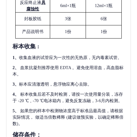
反应终止液
具
6ml×1瓶
12ml×1瓶
腐蚀性
封板胶纸
3张
6张
产品说明书
1份
1份
标本收集
:
1
、
收集血液的试管应为一次性的无热原，无内毒素试管。
2
、
血浆抗凝剂推荐使用
EDTA 。避免使用溶血，高血脂标
本。
3
、
标本应清澈透明，悬浮物应离心去除。
4
、
标本收集后若不及时检测，请按一次使用量分装，冻存
于
-20 ℃ , -70 ℃电冰箱内，避免反复冻融，3-6月内检测。
5
、
如果您的样本中检测物浓度高于标准品最高值，请根据
实际情况，
做适当倍数稀释
(建议做预实验，以确定稀释倍
数)。
储存条件：