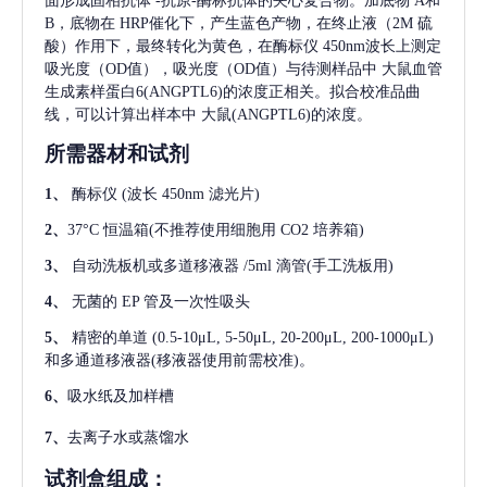
面形成固相抗体
-抗原-酶标抗体的夹心复合物。加底物 A和
B，底物在 HRP催化下，产生蓝色产物，在终止液（2M 硫
酸）作用下，最终转化为黄色，在酶标仪 450nm波长上测定
吸光度（OD值），吸光度（OD值）与待测样品中
大鼠血管
生成素样蛋白6(ANGPTL6)
的浓度正相关。拟合校准品曲
线，可以计算出样本中
大鼠(ANGPTL6)
的浓度。
所需器材和试剂
1、
酶标仪
(波长 450nm 滤光片)
2、
37°C 恒温箱(不推荐使用细胞用 CO2 培养箱)
3、
自动洗板机或多道移液器
/5ml 滴管(手工洗板用)
4、
无菌的
EP 管及一次性吸头
5、
精密的单道
(0.5-10μL, 5-50μL, 20-200μL, 200-1000μL)
和多通道移液器(移液器使用前需校准)。
6、
吸水纸及加样槽
7、
去离子水或蒸馏水
试剂盒组成：