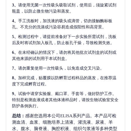
3、
请使用无菌一次性吸头吸取试剂，使用后，须旋紧试剂
瓶盖，以防止微生物污染和蒸发。
4、
手工洗板时，加洗液的吸头或滴管，切勿接触酶标板
孔。不充分的洗涤或污染容易造成假阳性和高背景。
5、
检测过程中，请提前准备好下一步实验所需试剂，洗板
后及时将试剂加入板孔，防止板孔干燥，导致检测失效。
6、
在未经确认的情况下，请勿将其他批次试剂盒的试剂或
其他来源的试剂用于本试剂盒。
7、
请勿重复使用一次性吸头，以免造成交叉污染。
8、
加样完成，贴覆膜以防孵育过程样品的蒸发，在推荐温
度下完成孵育过程。
9、
试验中请穿实验服、戴口罩、手套等，做好防护工作。
特别是检测血液或者其他体液样品时，请按生物试验室安全
防护条例执行。
总结：
感谢您选用本公司ELISA系列产品。本产品可检
测血清、血浆、细胞培养上清液、灌洗液、尿液、羊
水、腹水、脑脊液、胸腔积液、组织匀浆液等多种类型