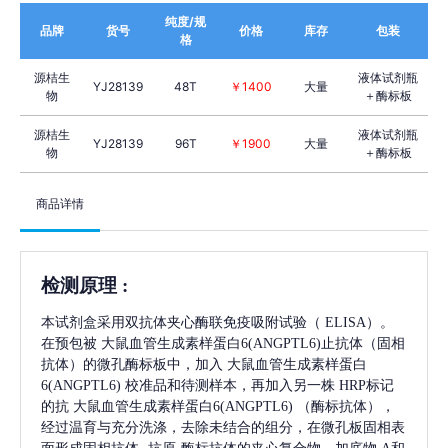
纯度/规
品牌
货号
价格
库存
包装
格
源桔生
液体试剂瓶
YJ28139
48T
￥1400
大量
物
＋酶标板
源桔生
液体试剂瓶
YJ28139
96T
￥1900
大量
物
＋酶标板
商品详情
检测原理
:
本试剂盒采用双抗体夹心酶联免疫吸附试验（
ELISA）。
在预包被
大鼠血管生成素样蛋白6(ANGPTL6)
止抗体（固相
抗体）的微孔酶标板中，加入
大鼠血管生成素样蛋白
6(ANGPTL6)
校准品和待测样本，再加入另一株
HRP标记
的抗
大鼠血管生成素样蛋白6(ANGPTL6)
（酶标抗体），
经过温育与充分洗涤，去除未结合的组分，在微孔板固相表