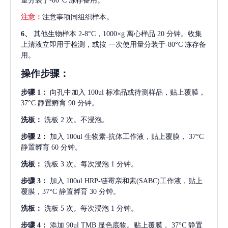
量分装于-80°C 冻存备用。
注意：
注意事项同组织样本。
6、
其他生物样本
2-8°C，1000×g 离心样品 20 分钟。收集
上清液立即用于检测，或按 一次使用量分装于-80°C 冻存备
用。
操作步骤：
步骤
1：
向孔中加入
100ul 标准品或待测样品，贴上覆膜，
37°C 静置孵育 90 分钟。
洗板：
洗板
2 次。不浸泡。
步骤
2：
加入
100ul 生物素-抗体工作液，贴上覆膜， 37°C
静置孵育 60 分钟。
洗板：
洗板
3 次。每次浸泡 1 分钟。
步骤
3：
加入
100ul HRP-链霉亲和素(SABC)工作液，贴上
覆膜，37°C 静置孵育 30 分钟。
洗板：
洗板
5 次。每次浸泡 1 分钟。
步骤
4：
添加
90ul TMB 显色底物。贴上覆膜， 37°C 静置