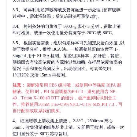
3.3、
可再利用超声破碎或反复冻融进一步处理
(超声破碎
过程中，需冰浴降温；反复冻融法可重复2次)。
3.4、
将制备好的匀浆液于
5000×g 离心 5 分钟，留取上清
即可检测。或按一次使用量分装冻存于-20°C 或-80°C。
3.5、
根据实验需要，组织匀浆样本可先测定总蛋白浓度
,以
便于数据分析，推荐 BCA 法。一般调整总蛋白浓度至 1-
3mg/ml 用于 ELISA 检测。某些组织样本，如肝脏，肾脏，
胰腺因含有较高浓度的内源性过氧物酶, 在样品浓度较高的
情况下会和显色底物反应，出现假阳性。可尝试使用
1%H2O2 灭活 15min 再检测。
注意：
裂解液常用
PBS 缓冲液，或使用中等强度 RIPA 裂
解液。使用 时，PH 值需调整为PH7.3，避免使用含 NP-
40，Triton X-100 和 DTT 的组分，会严重抑制试剂盒工
作。推荐使用50mM Tris+0.9%NaCL+0.1% SDS,PH 7.3，可
自行配制或联系我们购买。
4、
细胞培养上清收集上清液，
2-8°C，2500rpm 离心
5min，收集澄清的细胞培养上清。立即用于检测，或按一次
使用量分装于-80°C 冻存备用。