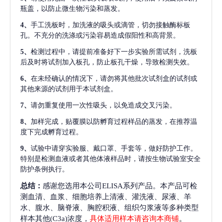
瓶盖，以防止微生物污染和蒸发。
4、
手工洗板时，加洗液的吸头或滴管，切勿接触酶标板
孔。不充分的洗涤或污染容易造成假阳性和高背景。
5、
检测过程中，请提前准备好下一步实验所需试剂，洗板
后及时将试剂加入板孔，防止板孔干燥，导致检测失效。
6、
在未经确认的情况下，请勿将其他批次试剂盒的试剂或
其他来源的试剂用于本试剂盒。
7、
请勿重复使用一次性吸头，以免造成交叉污染。
8、
加样完成，贴覆膜以防孵育过程样品的蒸发，在推荐温
度下完成孵育过程。
9、
试验中请穿实验服、戴口罩、手套等，做好防护工作。
特别是检测血液或者其他体液样品时，请按生物试验室安全
防护条例执行。
总结：
感谢您选用本公司ELISA系列产品。本产品可检
测血清、血浆、细胞培养上清液、灌洗液、尿液、羊
水、腹水、脑脊液、胸腔积液、组织匀浆液等多种类型
样本其他(C3a)浓度，
具体适用样本请咨询本商铺
。