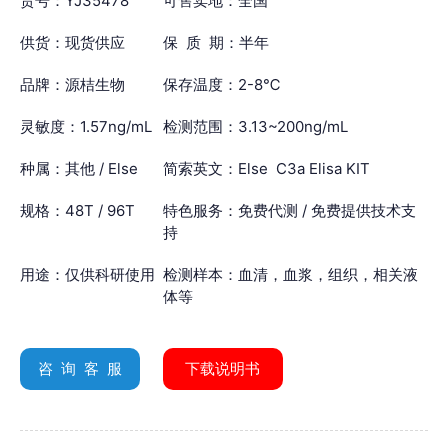
货号：YJ35478
可售卖地：全国
供货：现货供应
保 质 期：半年
品牌：源桔生物
保存温度：2-8℃
灵敏度：1.57ng/mL
检测范围：3.13~200ng/mL
种属：其他 / Else
简索英文：Else C3a Elisa KIT
规格：48T / 96T
特色服务：免费代测 / 免费提供技术支
持
用途：仅供科研使用
检测样本：血清，血浆，组织，相关液
体等
咨 询 客 服
下载说明书