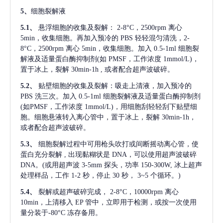
5、
细胞裂解液
5.1、
悬浮细胞的收集及裂解：
2-8°C，2500rpm 离心
5min，收集细胞。再加入预冷的 PBS 轻轻混匀清洗，2-
8°C，2500rpm 离心 5min，收集细胞。加入 0.5-1ml 细胞裂
解液及适量蛋白酶抑制剂(如 PMSF，工作浓度 1mmol/L)，
置于冰上，裂解 30min-1h , 或者配合超声波破碎。
5.2、
贴壁细胞的收集及裂解：吸走上清液，加入预冷的
PBS 洗三次。加入 0.5-1ml 细胞裂解液及适量蛋白酶抑制剂
(如PMSF，工作浓度 1mmol/L)，用细胞刮轻轻刮下贴壁细
胞。细胞悬液转入离心管中，置于冰上，裂解 30min-1h，
或者配合超声波破碎。
5.3、
细胞裂解过程中可用枪头吹打或间断摇动离心管，使
蛋白充分裂解
, 出现黏糊状是 DNA，可以使用超声波破碎
DNA。(或用超声波 3-5mm 探头，功率 150-300W, 冰上超声
处理样品，工作 1-2 秒，停止 30 秒， 3~5 个循环。)
5.4、
裂解或超声破碎完成，
2-8°C，10000rpm 离心
10min，上清移入 EP 管中，立即用于检测，或按一次使用
量分装于-80°C 冻存备用。