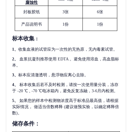
腐蚀性
封板胶纸
3张
6张
产品说明书
1份
1份
标本收集
:
1
、
收集血液的试管应为一次性的无热原，无内毒素试管。
2
、
血浆抗凝剂推荐使用
EDTA 。避免使用溶血，高血脂标
本。
3
、
标本应清澈透明，悬浮物应离心去除。
4
、
标本收集后若不及时检测，请按一次使用量分装，冻存
于
-20 ℃ , -70 ℃电冰箱内，避免反复冻融，3-6月内检测。
5
、
如果您的样本中检测物浓度高于标准品最高值，请根据
实际情况，
做适当倍数稀释
(建议做预实验，以确定稀释倍
数)。
储存条件：