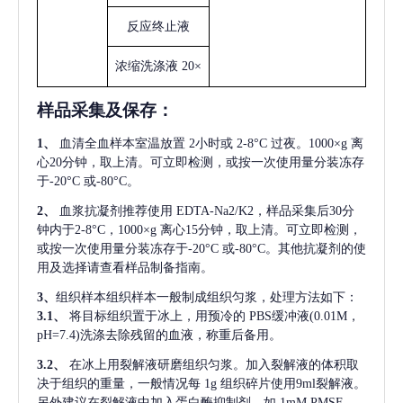
反应终止液
浓缩洗涤液
20×
样品采集及保存
：
1、
血清全血样本室温放置
2小时或 2-8°C 过夜。1000×g 离
心20分钟，取上清。可立即检测，或按一次使用量分装冻存
于-20°C 或-80°C。
2、
血浆抗凝剂推荐使用
EDTA-Na2/K2，样品采集后30分
钟内于2-8°C，1000×g 离心15分钟，取上清。可立即检测，
或按一次使用量分装冻存于-20°C 或-80°C。其他抗凝剂的使
用及选择请查看样品制备指南。
3、
组织样本组织样本一般制成组织匀浆，处理方法如下：
3.1、
将目标组织置于冰上，用预冷的
PBS缓冲液(0.01M，
pH=7.4)洗涤去除残留的血液，称重后备用。
3.2、
在冰上用裂解液研磨组织匀浆。加入裂解液的体积取
决于组织的重量，一般情况每
1g 组织碎片使用9ml裂解液。
另外建议在裂解液中加入蛋白酶抑制剂，如 1mM PMSF。