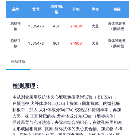
纯度/规
品牌
货号
价格
库存
包装
格
源桔生
液体试剂瓶
YJ35478
48T
￥1400
大量
物
＋酶标板
源桔生
液体试剂瓶
YJ35478
96T
￥1900
大量
物
＋酶标板
商品详情
检测原理
:
本试剂盒采用双抗体夹心酶联免疫吸附试验（
ELISA）。
在预包被
犬补体成分3a(C3a)
止抗体（固相抗体）的微孔酶
标板中，加入
犬补体成分3a(C3a)
校准品和待测样本，再加
入另一株
HRP标记的抗
犬补体成分3a(C3a)
（酶标抗体），
经过温育与充分洗涤，去除未结合的组分，在微孔板固相表
面形成固相抗体
-抗原-酶标抗体的夹心复合物。加底物 A和