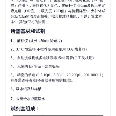
B，底物在 HRP催化下，产生蓝色产物，在终止液（2M 硫
酸）作用下，最终转化为黄色，在酶标仪 450nm波长上测定
吸光度（OD值），吸光度（OD值）与待测样品中
犬补体成
分3a(C3a)
的浓度正相关。拟合校准品曲线，可以计算出样
本中
其他(C3a)
的浓度。
所需器材和试剂
1、
酶标仪
(波长 450nm 滤光片)
2、
37°C 恒温箱(不推荐使用细胞用 CO2 培养箱)
3、
自动洗板机或多道移液器
/5ml 滴管(手工洗板用)
4、
无菌的
EP 管及一次性吸头
5、
精密的单道
(0.5-10μL, 5-50μL, 20-200μL, 200-1000μL)
和多通道移液器(移液器使用前需校准)。
6、
吸水纸及加样槽
7、
去离子水或蒸馏水
试剂盒组成：