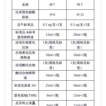
名称
48Ｔ
96Ｔ
抗体预包被酶
8×6
8×12
标板
冻干标准品
0.5 ng/支×2支
0.5 ng/支×3支
标准品
&标本
12ml×1瓶
20ml×1瓶
通用稀释液
浓缩生物素化
1支(规格见标
1支(规格见标
抗体
签）
签）
生物素化抗体
10ml×1瓶
16ml×1瓶
稀释液
1支(规格见标
1支(规格见标
浓缩酶结合物
签）
签）
酶结合物稀释
10ml×1瓶
16ml×1瓶
液
浓缩洗涤液
20×
25ml×1瓶
50ml×1瓶
显色底物
(
TMB
)
6ml×1瓶
12ml×1瓶
反应终止液
具
6ml×1瓶
12ml×1瓶