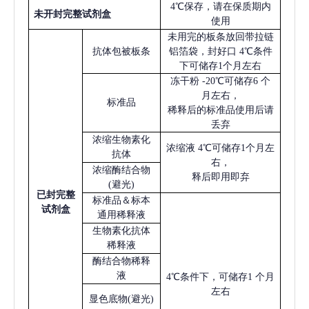
4℃保存，请在保质期内
未开封完整试剂盒
使用
未用完的板条放回带拉链
抗体包被板条
铝箔袋，封好口
4℃条件
下可储存1个月左右
冻干粉
-20℃可储存6 个
月左右，
标准品
稀释后的标准品使用后请
丢弃
浓缩生物素化
浓缩液
4℃可储存1个月左
抗体
右，
浓缩酶结合物
释后即用即弃
(避光)
已
封完整
标准品＆标本
试剂盒
通用稀释液
生物素化抗体
稀释液
酶结合物稀释
液
4℃条件下，可储存1 个月
左右
显色底物
(避光)