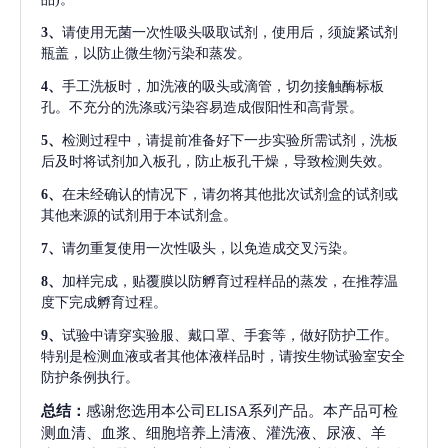
3、
请使用无菌一次性吸头吸取试剂，使用后，须旋紧试剂
瓶盖，以防止微生物污染和蒸发。
4、
手工洗板时，加洗液的吸头或滴管，切勿接触酶标板
孔。不充分的洗涤或污染容易造成假阳性和高背景。
5、
检测过程中，请提前准备好下一步实验所需试剂，洗板
后及时将试剂加入板孔，防止板孔干燥，导致检测失效。
6、
在未经确认的情况下，请勿将其他批次试剂盒的试剂或
其他来源的试剂用于本试剂盒。
7、
请勿重复使用一次性吸头，以免造成交叉污染。
8、
加样完成，贴覆膜以防孵育过程样品的蒸发，在推荐温
度下完成孵育过程。
9、
试验中请穿实验服、戴口罩、手套等，做好防护工作。
特别是检测血液或者其他体液样品时，请按生物试验室安全
防护条例执行。
总结：
感谢您选用本公司ELISA系列产品。本产品可检
测血清、血浆、细胞培养上清液、灌洗液、尿液、羊