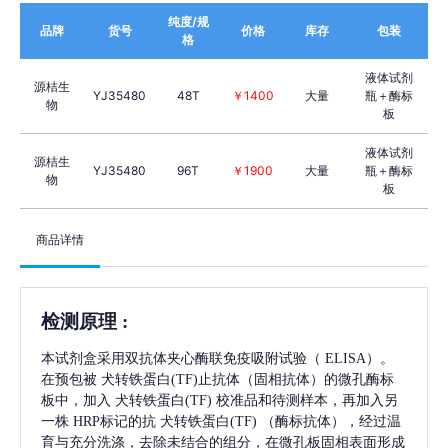
纯度/规
品牌
货号
价格
库存
包装
格
液体试剂
源桔生
YJ35480
48T
￥1400
大量
瓶＋酶标
物
板
液体试剂
源桔生
YJ35480
96T
￥1900
大量
瓶＋酶标
物
板
商品详情
检测原理
:
本试剂盒采用双抗体夹心酶联免疫吸附试验（
ELISA）。
在预包被
犬转铁蛋白(TF)
止抗体（固相抗体）的微孔酶标
板中，加入
犬转铁蛋白(TF)
校准品和待测样本，再加入另
一株
HRP标记的抗
犬转铁蛋白(TF)
（酶标抗体），经过温
育与充分洗涤，去除未结合的组分，在微孔板固相表面形成