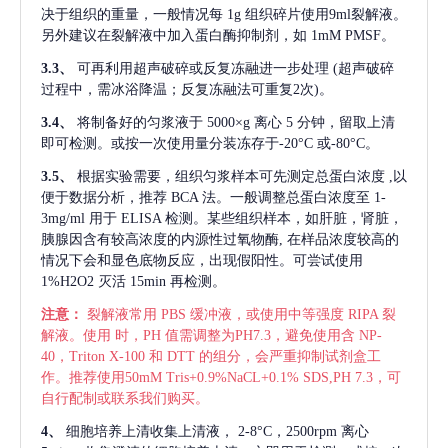
决于组织的重量，一般情况每
1g 组织碎片使用9ml裂解液。
另外建议在裂解液中加入蛋白酶抑制剂，如 1mM PMSF。
3.3、
可再利用超声破碎或反复冻融进一步处理
(超声破碎
过程中，需冰浴降温；反复冻融法可重复2次)。
3.4、
将制备好的匀浆液于
5000×g 离心 5 分钟，留取上清
即可检测。或按一次使用量分装冻存于-20°C 或-80°C。
3.5、
根据实验需要，组织匀浆样本可先测定总蛋白浓度
,以
便于数据分析，推荐 BCA 法。一般调整总蛋白浓度至 1-
3mg/ml 用于 ELISA 检测。某些组织样本，如肝脏，肾脏，
胰腺因含有较高浓度的内源性过氧物酶, 在样品浓度较高的
情况下会和显色底物反应，出现假阳性。可尝试使用
1%H2O2 灭活 15min 再检测。
注意：
裂解液常用
PBS 缓冲液，或使用中等强度 RIPA 裂
解液。使用 时，PH 值需调整为PH7.3，避免使用含 NP-
40，Triton X-100 和 DTT 的组分，会严重抑制试剂盒工
作。推荐使用50mM Tris+0.9%NaCL+0.1% SDS,PH 7.3，可
自行配制或联系我们购买。
4、
细胞培养上清收集上清液，
2-8°C，2500rpm 离心