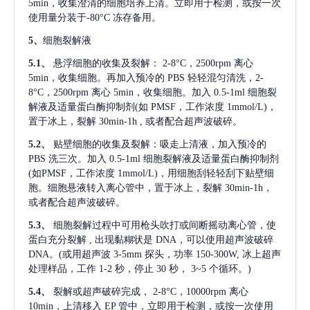
5min，收集澄清的细胞培养上清。立即用于检测，或按一次
使用量分装于-80°C 冻存备用。
5、
细胞裂解液
5.1、
悬浮细胞的收集及裂解：
2-8°C，2500rpm 离心
5min，收集细胞。再加入预冷的 PBS 轻轻混匀清洗，2-
8°C，2500rpm 离心 5min，收集细胞。加入 0.5-1ml 细胞裂
解液及适量蛋白酶抑制剂(如 PMSF，工作浓度 1mmol/L)，
置于冰上，裂解 30min-1h , 或者配合超声波破碎。
5.2、
贴壁细胞的收集及裂解：吸走上清液，加入预冷的
PBS 洗三次。加入 0.5-1ml 细胞裂解液及适量蛋白酶抑制剂
(如PMSF，工作浓度 1mmol/L)，用细胞刮轻轻刮下贴壁细
胞。细胞悬液转入离心管中，置于冰上，裂解 30min-1h，
或者配合超声波破碎。
5.3、
细胞裂解过程中可用枪头吹打或间断摇动离心管，使
蛋白充分裂解
, 出现黏糊状是 DNA，可以使用超声波破碎
DNA。(或用超声波 3-5mm 探头，功率 150-300W, 冰上超声
处理样品，工作 1-2 秒，停止 30 秒， 3~5 个循环。)
5.4、
裂解或超声破碎完成，
2-8°C，10000rpm 离心
10min，上清移入 EP 管中，立即用于检测，或按一次使用