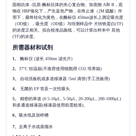
固相抗体
-抗原-酶标抗体的夹心复合物。加底物 A和 B，底
物在 HRP催化下，产生蓝色产物，在终止液（2M 硫酸）作
用下，最终转化为黄色，在酶标仪 450nm波长上测定吸光度
（OD值），吸光度（OD值）与待测样品中
犬转铁蛋白(TF)
的浓度正相关。拟合校准品曲线，可以计算出样本中
其他
(TF)
的浓度。
所需器材和试剂
1、
酶标仪
(波长 450nm 滤光片)
2、
37°C 恒温箱(不推荐使用细胞用 CO2 培养箱)
3、
自动洗板机或多道移液器
/5ml 滴管(手工洗板用)
4、
无菌的
EP 管及一次性吸头
5、
精密的单道
(0.5-10μL, 5-50μL, 20-200μL, 200-1000μL)
和多通道移液器(移液器使用前需校准)。
6、
吸水纸及加样槽
7、
去离子水或蒸馏水