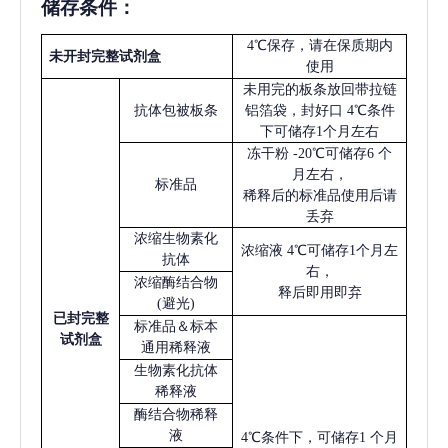
储存条件：
4℃保存，请在保质期内
未开封完整试剂盒
使用
未用完的板条放回带拉链
抗体包被板条
铝箔袋，封好口
4℃条件
下可储存1个月左右
冻干粉
-20℃可储存6 个
月左右，
标准品
稀释后的标准品使用后请
丢弃
浓缩生物素化
浓缩液
4℃可储存1个月左
抗体
右，
浓缩酶结合物
释后即用即弃
(避光)
已
封完整
标准品＆标本
试剂盒
通用稀释液
生物素化抗体
稀释液
酶结合物稀释
液
4℃条件下，可储存1 个月