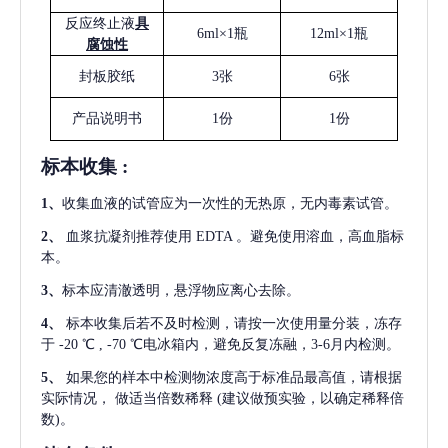
反应终止液
具
6ml×1瓶
12ml×1瓶
腐蚀性
封板胶纸
3张
6张
产品说明书
1份
1份
标本收集
:
1
、
收集血液的试管应为一次性的无热原，无内毒素试管。
2
、
血浆抗凝剂推荐使用
EDTA 。避免使用溶血，高血脂标
本。
3
、
标本应清澈透明，悬浮物应离心去除。
4
、
标本收集后若不及时检测，请按一次使用量分装，冻存
于
-20 ℃ , -70 ℃电冰箱内，避免反复冻融，3-6月内检测。
5
、
如果您的样本中检测物浓度高于标准品最高值，请根据
实际情况，
做适当倍数稀释
(建议做预实验，以确定稀释倍
数)。