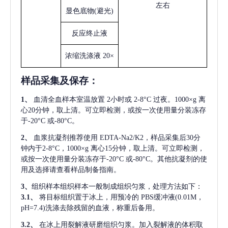
左右
显色底物
(避光)
反应终止液
浓缩洗涤液
20×
样品采集及保存
：
1、
血清全血样本室温放置
2小时或 2-8°C 过夜。1000×g 离
心20分钟，取上清。可立即检测，或按一次使用量分装冻存
于-20°C 或-80°C。
2、
血浆抗凝剂推荐使用
EDTA-Na2/K2，样品采集后30分
钟内于2-8°C，1000×g 离心15分钟，取上清。可立即检测，
或按一次使用量分装冻存于-20°C 或-80°C。其他抗凝剂的使
用及选择请查看样品制备指南。
3、
组织样本组织样本一般制成组织匀浆，处理方法如下：
3.1、
将目标组织置于冰上，用预冷的
PBS缓冲液(0.01M，
pH=7.4)洗涤去除残留的血液，称重后备用。
3.2、
在冰上用裂解液研磨组织匀浆。加入裂解液的体积取