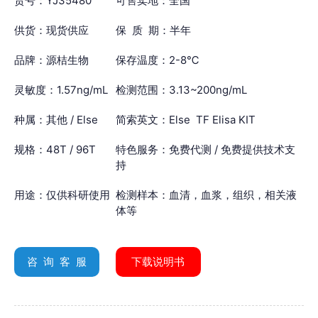
货号：YJ35480
可售卖地：全国
供货：现货供应
保 质 期：半年
品牌：源桔生物
保存温度：2-8℃
灵敏度：1.57ng/mL
检测范围：3.13~200ng/mL
种属：其他 / Else
简索英文：Else TF Elisa KIT
规格：48T / 96T
特色服务：免费代测 / 免费提供技术支
持
用途：仅供科研使用
检测样本：血清，血浆，组织，相关液
体等
咨 询 客 服
下载说明书