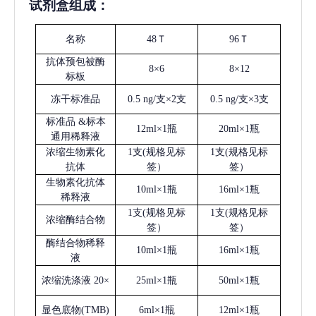
试剂盒组成：
名称
48Ｔ
96Ｔ
抗体预包被酶
8×6
8×12
标板
冻干标准品
0.5 ng/支×2支
0.5 ng/支×3支
标准品
&标本
12ml×1瓶
20ml×1瓶
通用稀释液
浓缩生物素化
1支(规格见标
1支(规格见标
抗体
签）
签）
生物素化抗体
10ml×1瓶
16ml×1瓶
稀释液
1支(规格见标
1支(规格见标
浓缩酶结合物
签）
签）
酶结合物稀释
10ml×1瓶
16ml×1瓶
液
浓缩洗涤液
20×
25ml×1瓶
50ml×1瓶
显色底物
(
TMB
)
6ml×1瓶
12ml×1瓶