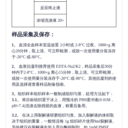
反应终止液
浓缩洗涤液
20×
样品采集及保存
：
1、
血清全血样本室温放置
2小时或 2-8°C 过夜。1000×g 离
心20分钟，取上清。可立即检测，或按一次使用量分装冻存
于-20°C 或-80°C。
2、
血浆抗凝剂推荐使用
EDTA-Na2/K2，样品采集后30分
钟内于2-8°C，1000×g 离心15分钟，取上清。可立即检测，
或按一次使用量分装冻存于-20°C 或-80°C。其他抗凝剂的使
用及选择请查看样品制备指南。
3、
组织样本组织样本一般制成组织匀浆，处理方法如下：
3.1、
将目标组织置于冰上，用预冷的
PBS缓冲液(0.01M，
pH=7.4)洗涤去除残留的血液，称重后备用。
3.2、
在冰上用裂解液研磨组织匀浆。加入裂解液的体积取
决于组织的重量，一般情况每
1g 组织碎片使用9ml裂解液。
另外建议在裂解液中加入蛋白酶抑制剂，如 1mM PMSF。