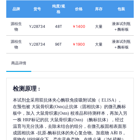
纯度/规
品牌
货号
价格
库存
包装
格
源桔生
液体试剂瓶
YJ28734
48T
￥1400
大量
物
＋酶标板
源桔生
液体试剂瓶
YJ28734
96T
￥1900
大量
物
＋酶标板
商品详情
检测原理
:
本试剂盒采用双抗体夹心酶联免疫吸附试验（
ELISA）。
在预包被
大鼠骨织素(Ostn)
止抗体（固相抗体）的微孔酶标
板中，加入
大鼠骨织素(Ostn)
校准品和待测样本，再加入另
一株
HRP标记的抗
大鼠骨织素(Ostn)
（酶标抗体），经过
温育与充分洗涤，去除未结合的组分，在微孔板固相表面形
成固相抗体
-抗原-酶标抗体的夹心复合物。加底物 A和 B，
底物在 HRP催化下，产生蓝色产物，在终止液（2M 硫酸）