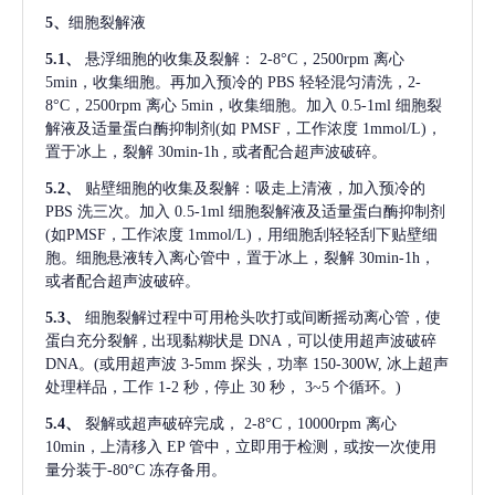
5、
细胞裂解液
5.1、
悬浮细胞的收集及裂解：
2-8°C，2500rpm 离心
5min，收集细胞。再加入预冷的 PBS 轻轻混匀清洗，2-
8°C，2500rpm 离心 5min，收集细胞。加入 0.5-1ml 细胞裂
解液及适量蛋白酶抑制剂(如 PMSF，工作浓度 1mmol/L)，
置于冰上，裂解 30min-1h , 或者配合超声波破碎。
5.2、
贴壁细胞的收集及裂解：吸走上清液，加入预冷的
PBS 洗三次。加入 0.5-1ml 细胞裂解液及适量蛋白酶抑制剂
(如PMSF，工作浓度 1mmol/L)，用细胞刮轻轻刮下贴壁细
胞。细胞悬液转入离心管中，置于冰上，裂解 30min-1h，
或者配合超声波破碎。
5.3、
细胞裂解过程中可用枪头吹打或间断摇动离心管，使
蛋白充分裂解
, 出现黏糊状是 DNA，可以使用超声波破碎
DNA。(或用超声波 3-5mm 探头，功率 150-300W, 冰上超声
处理样品，工作 1-2 秒，停止 30 秒， 3~5 个循环。)
5.4、
裂解或超声破碎完成，
2-8°C，10000rpm 离心
10min，上清移入 EP 管中，立即用于检测，或按一次使用
量分装于-80°C 冻存备用。