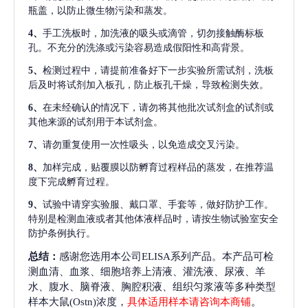
瓶盖，以防止微生物污染和蒸发。
4、
手工洗板时，加洗液的吸头或滴管，切勿接触酶标板
孔。不充分的洗涤或污染容易造成假阳性和高背景。
5、
检测过程中，请提前准备好下一步实验所需试剂，洗板
后及时将试剂加入板孔，防止板孔干燥，导致检测失效。
6、
在未经确认的情况下，请勿将其他批次试剂盒的试剂或
其他来源的试剂用于本试剂盒。
7、
请勿重复使用一次性吸头，以免造成交叉污染。
8、
加样完成，贴覆膜以防孵育过程样品的蒸发，在推荐温
度下完成孵育过程。
9、
试验中请穿实验服、戴口罩、手套等，做好防护工作。
特别是检测血液或者其他体液样品时，请按生物试验室安全
防护条例执行。
总结：
感谢您选用本公司ELISA系列产品。本产品可检
测血清、血浆、细胞培养上清液、灌洗液、尿液、羊
水、腹水、脑脊液、胸腔积液、组织匀浆液等多种类型
样本大鼠(Ostn)浓度，
具体适用样本请咨询本商铺
。