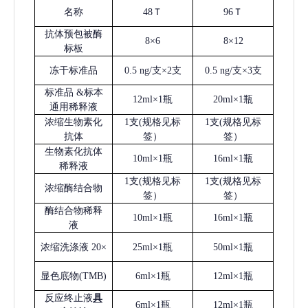
名称
48Ｔ
96Ｔ
抗体预包被酶
8×6
8×12
标板
冻干标准品
0.5 ng/支×2支
0.5 ng/支×3支
标准品
&标本
12ml×1瓶
20ml×1瓶
通用稀释液
浓缩生物素化
1支(规格见标
1支(规格见标
抗体
签）
签）
生物素化抗体
10ml×1瓶
16ml×1瓶
稀释液
1支(规格见标
1支(规格见标
浓缩酶结合物
签）
签）
酶结合物稀释
10ml×1瓶
16ml×1瓶
液
浓缩洗涤液
20×
25ml×1瓶
50ml×1瓶
显色底物
(
TMB
)
6ml×1瓶
12ml×1瓶
反应终止液
具
6ml×1瓶
12ml×1瓶