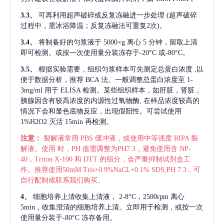
3.3、
可再利用超声破碎或反复冻融进一步处理
(超声破碎
过程中，需冰浴降温；反复冻融法可重复2次)。
3.4、
将制备好的匀浆液于
5000×g 离心 5 分钟，留取上清
即可检测。或按一次使用量分装冻存于-20°C 或-80°C。
3.5、
根据实验需要，组织匀浆样本可先测定总蛋白浓度
,以
便于数据分析，推荐 BCA 法。一般调整总蛋白浓度至 1-
3mg/ml 用于 ELISA 检测。某些组织样本，如肝脏，肾脏，
胰腺因含有较高浓度的内源性过氧物酶, 在样品浓度较高的
情况下会和显色底物反应，出现假阳性。可尝试使用
1%H2O2 灭活 15min 再检测。
注意：
裂解液常用
PBS 缓冲液，或使用中等强度 RIPA 裂
解液。使用 时，PH 值需调整为PH7.3，避免使用含 NP-
40，Triton X-100 和 DTT 的组分，会严重抑制试剂盒工
作。推荐使用50mM Tris+0.9%NaCL+0.1% SDS,PH 7.3，可
自行配制或联系我们购买。
4、
细胞培养上清收集上清液，
2-8°C，2500rpm 离心
5min，收集澄清的细胞培养上清。立即用于检测，或按一次
使用量分装于-80°C 冻存备用。