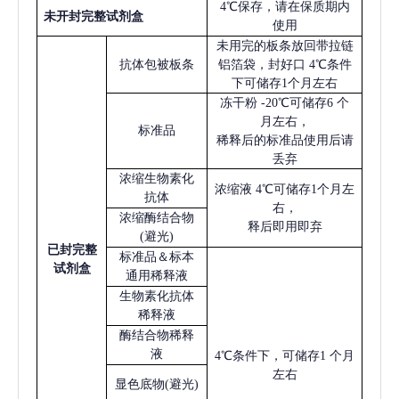
4℃保存，请在保质期内
未开封完整试剂盒
使用
未用完的板条放回带拉链
抗体包被板条
铝箔袋，封好口
4℃条件
下可储存1个月左右
冻干粉
-20℃可储存6 个
月左右，
标准品
稀释后的标准品使用后请
丢弃
浓缩生物素化
浓缩液
4℃可储存1个月左
抗体
右，
浓缩酶结合物
释后即用即弃
(避光)
已
封完整
标准品＆标本
试剂盒
通用稀释液
生物素化抗体
稀释液
酶结合物稀释
液
4℃条件下，可储存1 个月
左右
显色底物
(避光)