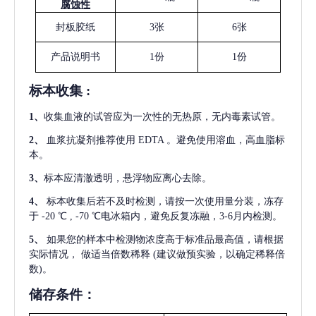
腐蚀性
封板胶纸
3张
6张
产品说明书
1份
1份
标本收集
:
1
、
收集血液的试管应为一次性的无热原，无内毒素试管。
2
、
血浆抗凝剂推荐使用
EDTA 。避免使用溶血，高血脂标
本。
3
、
标本应清澈透明，悬浮物应离心去除。
4
、
标本收集后若不及时检测，请按一次使用量分装，冻存
于
-20 ℃ , -70 ℃电冰箱内，避免反复冻融，3-6月内检测。
5
、
如果您的样本中检测物浓度高于标准品最高值，请根据
实际情况，
做适当倍数稀释
(建议做预实验，以确定稀释倍
数)。
储存条件：