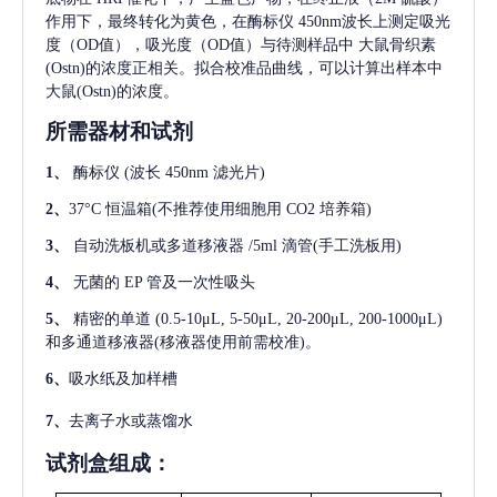
作用下，最终转化为黄色，在酶标仪 450nm波长上测定吸光
度（OD值），吸光度（OD值）与待测样品中
大鼠骨织素
(Ostn)
的浓度正相关。拟合校准品曲线，可以计算出样本中
大鼠(Ostn)
的浓度。
所需器材和试剂
1、
酶标仪
(波长 450nm 滤光片)
2、
37°C 恒温箱(不推荐使用细胞用 CO2 培养箱)
3、
自动洗板机或多道移液器
/5ml 滴管(手工洗板用)
4、
无菌的
EP 管及一次性吸头
5、
精密的单道
(0.5-10μL, 5-50μL, 20-200μL, 200-1000μL)
和多通道移液器(移液器使用前需校准)。
6、
吸水纸及加样槽
7、
去离子水或蒸馏水
试剂盒组成：