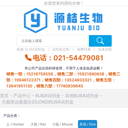
欢迎您来到源桔生物！
热搜:
ELISA试剂盒
试剂盒定制
免费代测
抗体定制
电话：021-54479081
本公司产品仅供科研使用，不用于人体及临床诊断！
销售一部：15216759556，销售二部：15921990938，销售三
部：19946122371，销售四部：13524933321，销售五部：
13641951130，销售六部：17740839645
首页
产品中心
ELISA试剂盒
其他ELISA试剂盒
犬脂质运载蛋白2(LCN2)ELISA试剂盒
产品分类：
人 / Human
大鼠 / Rat
小鼠 / Mouse
其他 / Else