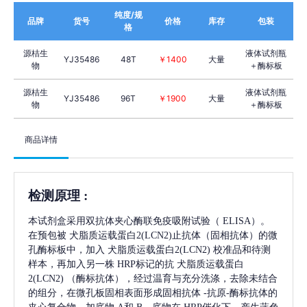
纯度/规
品牌
货号
价格
库存
包装
格
源桔生
液体试剂瓶
YJ35486
48T
￥1400
大量
物
＋酶标板
源桔生
液体试剂瓶
YJ35486
96T
￥1900
大量
物
＋酶标板
商品详情
检测原理
:
本试剂盒采用双抗体夹心酶联免疫吸附试验（
ELISA）。
在预包被
犬脂质运载蛋白2(LCN2)
止抗体（固相抗体）的微
孔酶标板中，加入
犬脂质运载蛋白2(LCN2)
校准品和待测
样本，再加入另一株
HRP标记的抗
犬脂质运载蛋白
2(LCN2)
（酶标抗体），经过温育与充分洗涤，去除未结合
的组分，在微孔板固相表面形成固相抗体
-抗原-酶标抗体的