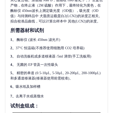
夹心复合物。加底物 A和 B，底物在 HRP催化下，产生蓝色
产物，在终止液（2M 硫酸）作用下，最终转化为黄色，在
酶标仪 450nm波长上测定吸光度（OD值），吸光度（OD
值）与待测样品中
犬脂质运载蛋白2(LCN2)
的浓度正相关。
拟合校准品曲线，可以计算出样本中
其他(LCN2)
的浓度。
所需器材和试剂
1、
酶标仪
(波长 450nm 滤光片)
2、
37°C 恒温箱(不推荐使用细胞用 CO2 培养箱)
3、
自动洗板机或多道移液器
/5ml 滴管(手工洗板用)
4、
无菌的
EP 管及一次性吸头
5、
精密的单道
(0.5-10μL, 5-50μL, 20-200μL, 200-1000μL)
和多通道移液器(移液器使用前需校准)。
6、
吸水纸及加样槽
7、
去离子水或蒸馏水
试剂盒组成：