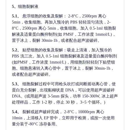
5、
细胞裂解液
5.1、
悬浮细胞的收集及裂解：
2-8°C，2500rpm 离心
5min，收集细胞。再加入预冷的 PBS 轻轻混匀清洗，2-
8°C，2500rpm 离心 5min，收集细胞。加入 0.5-1ml 细胞裂
解液及适量蛋白酶抑制剂(如 PMSF，工作浓度 1mmol/L)，
置于冰上，裂解 30min-1h , 或者配合超声波破碎。
5.2、
贴壁细胞的收集及裂解：吸走上清液，加入预冷的
PBS 洗三次。加入 0.5-1ml 细胞裂解液及适量蛋白酶抑制剂
(如PMSF，工作浓度 1mmol/L)，用细胞刮轻轻刮下贴壁细
胞。细胞悬液转入离心管中，置于冰上，裂解 30min-1h，
或者配合超声波破碎。
5.3、
细胞裂解过程中可用枪头吹打或间断摇动离心管，使
蛋白充分裂解
, 出现黏糊状是 DNA，可以使用超声波破碎
DNA。(或用超声波 3-5mm 探头，功率 150-300W, 冰上超声
处理样品，工作 1-2 秒，停止 30 秒， 3~5 个循环。)
5.4、
裂解或超声破碎完成，
2-8°C，10000rpm 离心
10min，上清移入 EP 管中，立即用于检测，或按一次使用
量分装于-80°C 冻存备用。