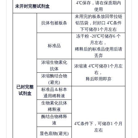
4℃保存，请在保质期内
未开封完整试剂盒
使用
未用完的板条放回带拉链
抗体包被板条
铝箔袋，封好口
4℃条件
下可储存1个月左右
冻干粉
-20℃可储存6 个
月左右，
标准品
稀释后的标准品使用后请
丢弃
浓缩生物素化
浓缩液
4℃可储存1个月左
抗体
右，
浓缩酶结合物
释后即用即弃
(避光)
已
封完整
标准品＆标本
试剂盒
通用稀释液
生物素化抗体
稀释液
酶结合物稀释
液
4℃条件下，可储存1 个月
左右
显色底物
(避光)