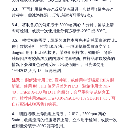
3.3、
可再利用超声破碎或反复冻融进一步处理
(超声破碎
过程中，需冰浴降温；反复冻融法可重复2次)。
3.4、
将制备好的匀浆液于
5000×g 离心 5 分钟，留取上清
即可检测。或按一次使用量分装冻存于-20°C 或-80°C。
3.5、
根据实验需要，组织匀浆样本可先测定总蛋白浓度
,以
便于数据分析，推荐 BCA 法。一般调整总蛋白浓度至 1-
3mg/ml 用于 ELISA 检测。某些组织样本，如肝脏，肾脏，
胰腺因含有较高浓度的内源性过氧物酶, 在样品浓度较高的
情况下会和显色底物反应，出现假阳性。可尝试使用
1%H2O2 灭活 15min 再检测。
注意：
裂解液常用
PBS 缓冲液，或使用中等强度 RIPA 裂
解液。使用 时，PH 值需调整为PH7.3，避免使用含 NP-
40，Triton X-100 和 DTT 的组分，会严重抑制试剂盒工
作。推荐使用50mM Tris+0.9%NaCL+0.1% SDS,PH 7.3，可
自行配制或联系我们购买。
4、
细胞培养上清收集上清液，
2-8°C，2500rpm 离心
5min，收集澄清的细胞培养上清。立即用于检测，或按一次
使用量分装于-80°C 冻存备用。