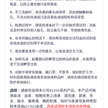
瓶盖，以防止微生物污染和蒸发。
4、
手工洗板时，加洗液的吸头或滴管，切勿接触酶标板
孔。不充分的洗涤或污染容易造成假阳性和高背景。
5、
检测过程中，请提前准备好下一步实验所需试剂，洗板
后及时将试剂加入板孔，防止板孔干燥，导致检测失效。
6、
在未经确认的情况下，请勿将其他批次试剂盒的试剂或
其他来源的试剂用于本试剂盒。
7、
请勿重复使用一次性吸头，以免造成交叉污染。
8、
加样完成，贴覆膜以防孵育过程样品的蒸发，在推荐温
度下完成孵育过程。
9、
试验中请穿实验服、戴口罩、手套等，做好防护工作。
特别是检测血液或者其他体液样品时，请按生物试验室安全
防护条例执行。
总结：
感谢您选用本公司ELISA系列产品。本产品可检
测血清、血浆、细胞培养上清液、灌洗液、尿液、羊
水、腹水、脑脊液、胸腔积液、组织匀浆液等多种类型
样本其他(LCN2)浓度，
具体适用样本请咨询本商铺
。