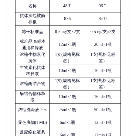
名称
48Ｔ
96Ｔ
抗体预包被酶
8×6
8×12
标板
冻干标准品
0.5 ng/支×2支
0.5 ng/支×3支
标准品
&标本
12ml×1瓶
20ml×1瓶
通用稀释液
浓缩生物素化
1支(规格见标
1支(规格见标
抗体
签）
签）
生物素化抗体
10ml×1瓶
16ml×1瓶
稀释液
1支(规格见标
1支(规格见标
浓缩酶结合物
签）
签）
酶结合物稀释
10ml×1瓶
16ml×1瓶
液
浓缩洗涤液
20×
25ml×1瓶
50ml×1瓶
显色底物
(
TMB
)
6ml×1瓶
12ml×1瓶
反应终止液
具
6ml×1瓶
12ml×1瓶