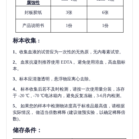
腐蚀性
封板胶纸
3张
6张
产品说明书
1份
1份
标本收集
:
1
、
收集血液的试管应为一次性的无热原，无内毒素试管。
2
、
血浆抗凝剂推荐使用
EDTA 。避免使用溶血，高血脂标
本。
3
、
标本应清澈透明，悬浮物应离心去除。
4
、
标本收集后若不及时检测，请按一次使用量分装，冻存
于
-20 ℃ , -70 ℃电冰箱内，避免反复冻融，3-6月内检测。
5
、
如果您的样本中检测物浓度高于标准品最高值，请根据
实际情况，
做适当倍数稀释
(建议做预实验，以确定稀释倍
数)。
储存条件：