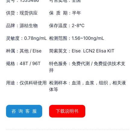
货号：YJ35486
可售卖地：全国
供货：现货供应
保 质 期：半年
品牌：源桔生物
保存温度：2-8℃
灵敏度：0.78ng/mL
检测范围：1.56~100ng/mL
种属：其他 / Else
简索英文：Else LCN2 Elisa KIT
规格：48T / 96T
特色服务：免费代测 / 免费提供技术支
持
用途：仅供科研使用
检测样本：血清，血浆，组织，相关液
体等
咨 询 客 服
下载说明书