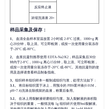
反应终止液
浓缩洗涤液
20×
样品采集及保存
：
1、
血清全血样本室温放置
2小时或 2-8°C 过夜。1000×g 离
心20分钟，取上清。可立即检测，或按一次使用量分装冻存
于-20°C 或-80°C。
2、
血浆抗凝剂推荐使用
EDTA-Na2/K2，样品采集后30分
钟内于2-8°C，1000×g 离心15分钟，取上清。可立即检测，
或按一次使用量分装冻存于-20°C 或-80°C。其他抗凝剂的使
用及选择请查看样品制备指南。
3、
组织样本组织样本一般制成组织匀浆，处理方法如下：
3.1、
将目标组织置于冰上，用预冷的
PBS缓冲液(0.01M，
pH=7.4)洗涤去除残留的血液，称重后备用。
3.2、
在冰上用裂解液研磨组织匀浆。加入裂解液的体积取
决于组织的重量，一般情况每
1g 组织碎片使用9ml裂解液。
另外建议在裂解液中加入蛋白酶抑制剂，如 1mM PMSF。