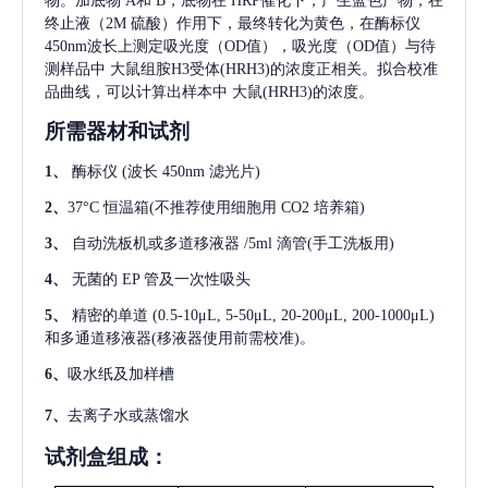
物。加底物 A和 B，底物在 HRP催化下，产生蓝色产物，在
终止液（2M 硫酸）作用下，最终转化为黄色，在酶标仪
450nm波长上测定吸光度（OD值），吸光度（OD值）与待
测样品中
大鼠组胺H3受体(HRH3)
的浓度正相关。拟合校准
品曲线，可以计算出样本中
大鼠(HRH3)
的浓度。
所需器材和试剂
1、
酶标仪
(波长 450nm 滤光片)
2、
37°C 恒温箱(不推荐使用细胞用 CO2 培养箱)
3、
自动洗板机或多道移液器
/5ml 滴管(手工洗板用)
4、
无菌的
EP 管及一次性吸头
5、
精密的单道
(0.5-10μL, 5-50μL, 20-200μL, 200-1000μL)
和多通道移液器(移液器使用前需校准)。
6、
吸水纸及加样槽
7、
去离子水或蒸馏水
试剂盒组成：