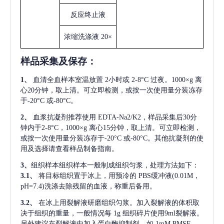
反应终止液
浓缩洗涤液
20×
样品采集及保存
：
1、
血清全血样本室温放置
2小时或 2-8°C 过夜。1000×g 离
心20分钟，取上清。可立即检测，或按一次使用量分装冻存
于-20°C 或-80°C。
2、
血浆抗凝剂推荐使用
EDTA-Na2/K2，样品采集后30分
钟内于2-8°C，1000×g 离心15分钟，取上清。可立即检测，
或按一次使用量分装冻存于-20°C 或-80°C。其他抗凝剂的使
用及选择请查看样品制备指南。
3、
组织样本组织样本一般制成组织匀浆，处理方法如下：
3.1、
将目标组织置于冰上，用预冷的
PBS缓冲液(0.01M，
pH=7.4)洗涤去除残留的血液，称重后备用。
3.2、
在冰上用裂解液研磨组织匀浆。加入裂解液的体积取
决于组织的重量，一般情况每
1g 组织碎片使用9ml裂解液。
另外建议在裂解液中加入蛋白酶抑制剂，如 1mM PMSF。