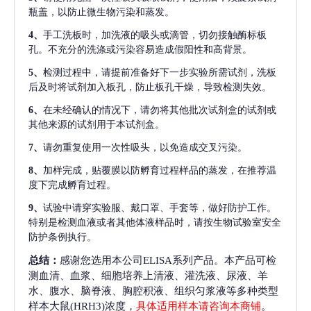
瓶盖，以防止微生物污染和蒸发。
4、
手工洗板时，加洗液的吸头或滴管，切勿接触酶标板
孔。不充分的洗涤或污染容易造成假阳性和高背景。
5、
检测过程中，请提前准备好下一步实验所需试剂，洗板
后及时将试剂加入板孔，防止板孔干燥，导致检测失效。
6、
在未经确认的情况下，请勿将其他批次试剂盒的试剂或
其他来源的试剂用于本试剂盒。
7、
请勿重复使用一次性吸头，以免造成交叉污染。
8、
加样完成，贴覆膜以防孵育过程样品的蒸发，在推荐温
度下完成孵育过程。
9、
试验中请穿实验服、戴口罩、手套等，做好防护工作。
特别是检测血液或者其他体液样品时，请按生物试验室安全
防护条例执行。
总结：
感谢您选用本公司ELISA系列产品。本产品可检
测血清、血浆、细胞培养上清液、灌洗液、尿液、羊
水、腹水、脑脊液、胸腔积液、组织匀浆液等多种类型
样本大鼠(HRH3)浓度，
具体适用样本请咨询本商铺
。