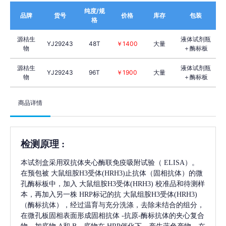
纯度/规
品牌
货号
价格
库存
包装
格
源桔生
液体试剂瓶
YJ29243
48T
￥1400
大量
物
＋酶标板
源桔生
液体试剂瓶
YJ29243
96T
￥1900
大量
物
＋酶标板
商品详情
检测原理
:
本试剂盒采用双抗体夹心酶联免疫吸附试验（
ELISA）。
在预包被
大鼠组胺H3受体(HRH3)
止抗体（固相抗体）的微
孔酶标板中，加入
大鼠组胺H3受体(HRH3)
校准品和待测样
本，再加入另一株
HRP标记的抗
大鼠组胺H3受体(HRH3)
（酶标抗体），经过温育与充分洗涤，去除未结合的组分，
在微孔板固相表面形成固相抗体
-抗原-酶标抗体的夹心复合