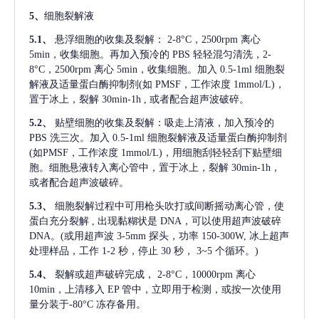
5、
细胞裂解液
5.1、
悬浮细胞的收集及裂解：
2-8°C，2500rpm 离心
5min，收集细胞。再加入预冷的 PBS 轻轻混匀清洗，2-
8°C，2500rpm 离心 5min，收集细胞。加入 0.5-1ml 细胞裂
解液及适量蛋白酶抑制剂(如 PMSF，工作浓度 1mmol/L)，
置于冰上，裂解 30min-1h , 或者配合超声波破碎。
5.2、
贴壁细胞的收集及裂解：吸走上清液，加入预冷的
PBS 洗三次。加入 0.5-1ml 细胞裂解液及适量蛋白酶抑制剂
(如PMSF，工作浓度 1mmol/L)，用细胞刮轻轻刮下贴壁细
胞。细胞悬液转入离心管中，置于冰上，裂解 30min-1h，
或者配合超声波破碎。
5.3、
细胞裂解过程中可用枪头吹打或间断摇动离心管，使
蛋白充分裂解
, 出现黏糊状是 DNA，可以使用超声波破碎
DNA。(或用超声波 3-5mm 探头，功率 150-300W, 冰上超声
处理样品，工作 1-2 秒，停止 30 秒， 3~5 个循环。)
5.4、
裂解或超声破碎完成，
2-8°C，10000rpm 离心
10min，上清移入 EP 管中，立即用于检测，或按一次使用
量分装于-80°C 冻存备用。