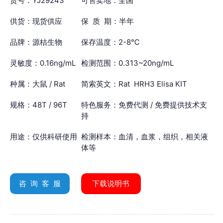
货号：YJ29243
可售卖地：全国
供货：现货供应
保 质 期：半年
品牌：源桔生物
保存温度：2-8℃
灵敏度：0.16ng/mL
检测范围：0.313~20ng/mL
种属：大鼠 / Rat
简索英文：Rat HRH3 Elisa KIT
规格：48T / 96T
特色服务：免费代测 / 免费提供技术支
持
用途：仅供科研使用
检测样本：血清，血浆，组织，相关液
体等
咨 询 客 服
下载说明书