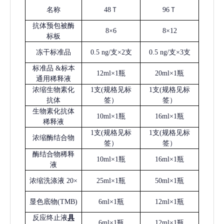
名称
48Ｔ
96Ｔ
抗体预包被酶
8×6
8×12
标板
冻干标准品
0.5 ng/支×2支
0.5 ng/支×3支
标准品
&标本
12ml×1瓶
20ml×1瓶
通用稀释液
浓缩生物素化
1支(规格见标
1支(规格见标
抗体
签）
签）
生物素化抗体
10ml×1瓶
16ml×1瓶
稀释液
1支(规格见标
1支(规格见标
浓缩酶结合物
签）
签）
酶结合物稀释
10ml×1瓶
16ml×1瓶
液
浓缩洗涤液
20×
25ml×1瓶
50ml×1瓶
显色底物
(
TMB
)
6ml×1瓶
12ml×1瓶
反应终止液
具
6ml×1瓶
12ml×1瓶