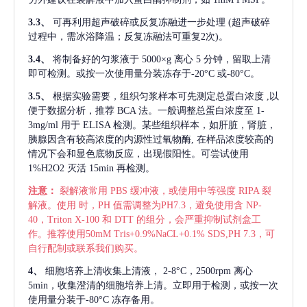
3.3、
可再利用超声破碎或反复冻融进一步处理
(超声破碎
过程中，需冰浴降温；反复冻融法可重复2次)。
3.4、
将制备好的匀浆液于
5000×g 离心 5 分钟，留取上清
即可检测。或按一次使用量分装冻存于-20°C 或-80°C。
3.5、
根据实验需要，组织匀浆样本可先测定总蛋白浓度
,以
便于数据分析，推荐 BCA 法。一般调整总蛋白浓度至 1-
3mg/ml 用于 ELISA 检测。某些组织样本，如肝脏，肾脏，
胰腺因含有较高浓度的内源性过氧物酶, 在样品浓度较高的
情况下会和显色底物反应，出现假阳性。可尝试使用
1%H2O2 灭活 15min 再检测。
注意：
裂解液常用
PBS 缓冲液，或使用中等强度 RIPA 裂
解液。使用 时，PH 值需调整为PH7.3，避免使用含 NP-
40，Triton X-100 和 DTT 的组分，会严重抑制试剂盒工
作。推荐使用50mM Tris+0.9%NaCL+0.1% SDS,PH 7.3，可
自行配制或联系我们购买。
4、
细胞培养上清收集上清液，
2-8°C，2500rpm 离心
5min，收集澄清的细胞培养上清。立即用于检测，或按一次
使用量分装于-80°C 冻存备用。