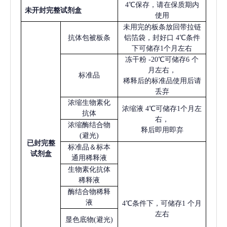
4℃保存，请在保质期内
未开封完整试剂盒
使用
未用完的板条放回带拉链
抗体包被板条
铝箔袋，封好口
4℃条件
下可储存1个月左右
冻干粉
-20℃可储存6 个
月左右，
标准品
稀释后的标准品使用后请
丢弃
浓缩生物素化
浓缩液
4℃可储存1个月左
抗体
右，
浓缩酶结合物
释后即用即弃
(避光)
已
封完整
标准品＆标本
试剂盒
通用稀释液
生物素化抗体
稀释液
酶结合物稀释
液
4℃条件下，可储存1 个月
左右
显色底物
(避光)