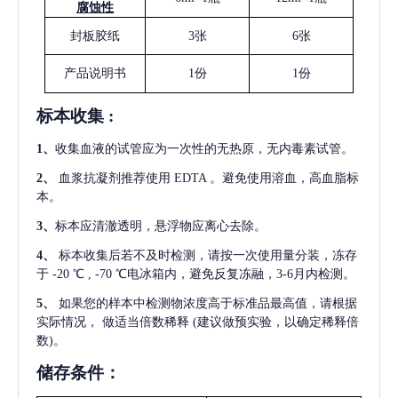
腐蚀性
封板胶纸
3张
6张
产品说明书
1份
1份
标本收集
:
1
、
收集血液的试管应为一次性的无热原，无内毒素试管。
2
、
血浆抗凝剂推荐使用
EDTA 。避免使用溶血，高血脂标
本。
3
、
标本应清澈透明，悬浮物应离心去除。
4
、
标本收集后若不及时检测，请按一次使用量分装，冻存
于
-20 ℃ , -70 ℃电冰箱内，避免反复冻融，3-6月内检测。
5
、
如果您的样本中检测物浓度高于标准品最高值，请根据
实际情况，
做适当倍数稀释
(建议做预实验，以确定稀释倍
数)。
储存条件：