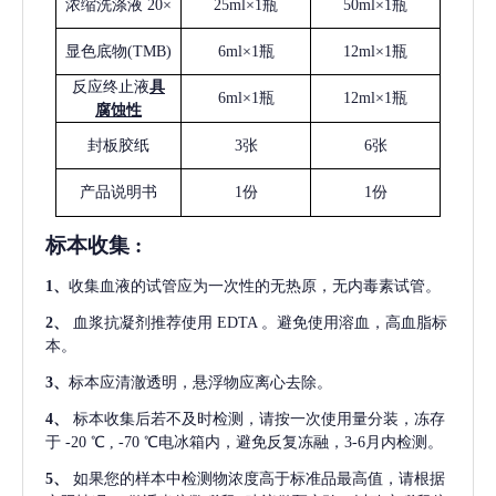
浓缩洗涤液
20×
25ml×1瓶
50ml×1瓶
显色底物
(
TMB
)
6ml×1瓶
12ml×1瓶
反应终止液
具
6ml×1瓶
12ml×1瓶
腐蚀性
封板胶纸
3张
6张
产品说明书
1份
1份
标本收集
:
1
、
收集血液的试管应为一次性的无热原，无内毒素试管。
2
、
血浆抗凝剂推荐使用
EDTA 。避免使用溶血，高血脂标
本。
3
、
标本应清澈透明，悬浮物应离心去除。
4
、
标本收集后若不及时检测，请按一次使用量分装，冻存
于
-20 ℃ , -70 ℃电冰箱内，避免反复冻融，3-6月内检测。
5
、
如果您的样本中检测物浓度高于标准品最高值，请根据