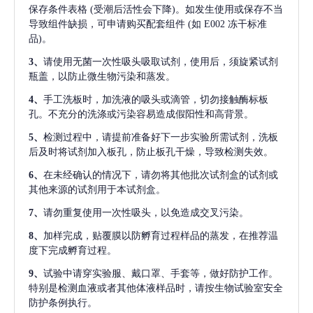
保存条件表格
(受潮后活性会下降)。如发生使用或保存不当
导致组件缺损，可申请购买配套组件
(如 E002 冻干标准
品)。
3、
请使用无菌一次性吸头吸取试剂，使用后，须旋紧试剂
瓶盖，以防止微生物污染和蒸发。
4、
手工洗板时，加洗液的吸头或滴管，切勿接触酶标板
孔。不充分的洗涤或污染容易造成假阳性和高背景。
5、
检测过程中，请提前准备好下一步实验所需试剂，洗板
后及时将试剂加入板孔，防止板孔干燥，导致检测失效。
6、
在未经确认的情况下，请勿将其他批次试剂盒的试剂或
其他来源的试剂用于本试剂盒。
7、
请勿重复使用一次性吸头，以免造成交叉污染。
8、
加样完成，贴覆膜以防孵育过程样品的蒸发，在推荐温
度下完成孵育过程。
9、
试验中请穿实验服、戴口罩、手套等，做好防护工作。
特别是检测血液或者其他体液样品时，请按生物试验室安全
防护条例执行。