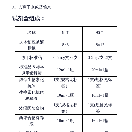
7、
去离子水或蒸馏水
试剂盒组成：
名称
48Ｔ
96Ｔ
抗体预包被酶
8×6
8×12
标板
冻干标准品
0.5 ng/支×2支
0.5 ng/支×3支
标准品
&标本
12ml×1瓶
20ml×1瓶
通用稀释液
浓缩生物素化
1支(规格见标
1支(规格见标
抗体
签）
签）
生物素化抗体
10ml×1瓶
16ml×1瓶
稀释液
1支(规格见标
1支(规格见标
浓缩酶结合物
签）
签）
酶结合物稀释
10ml×1瓶
16ml×1瓶
液