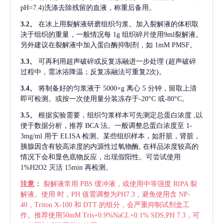
pH=7.4)洗涤去除残留的血液，称重后备用。
3.2、
在冰上用裂解液研磨组织匀浆。加入裂解液的体积取
决于组织的重量，一般情况每
1g 组织碎片使用9ml裂解液。
另外建议在裂解液中加入蛋白酶抑制剂，如 1mM PMSF。
3.3、
可再利用超声破碎或反复冻融进一步处理
(超声破碎
过程中，需冰浴降温；反复冻融法可重复2次)。
3.4、
将制备好的匀浆液于
5000×g 离心 5 分钟，留取上清
即可检测。或按一次使用量分装冻存于-20°C 或-80°C。
3.5、
根据实验需要，组织匀浆样本可先测定总蛋白浓度
,以
便于数据分析，推荐 BCA 法。一般调整总蛋白浓度至 1-
3mg/ml 用于 ELISA 检测。某些组织样本，如肝脏，肾脏，
胰腺因含有较高浓度的内源性过氧物酶, 在样品浓度较高的
情况下会和显色底物反应，出现假阳性。可尝试使用
1%H2O2 灭活 15min 再检测。
注意：
裂解液常用
PBS 缓冲液，或使用中等强度 RIPA 裂
解液。使用 时，PH 值需调整为PH7.3，避免使用含 NP-
40，Triton X-100 和 DTT 的组分，会严重抑制试剂盒工
作。推荐使用50mM Tris+0.9%NaCL+0.1% SDS,PH 7.3，可