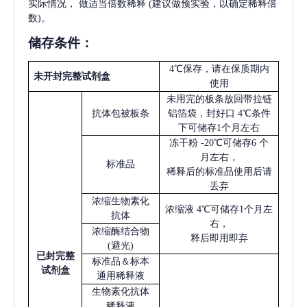
实际情况，
做适当倍数稀释
(建议做预实验，以确定稀释倍
数)。
储存条件：
4℃保存，请在保质期内
未开封完整试剂盒
使用
未用完的板条放回带拉链
抗体包被板条
铝箔袋，封好口
4℃条件
下可储存1个月左右
冻干粉
-20℃可储存6 个
月左右，
标准品
稀释后的标准品使用后请
丢弃
浓缩生物素化
浓缩液
4℃可储存1个月左
抗体
右，
浓缩酶结合物
释后即用即弃
(避光)
已
封完整
标准品＆标本
试剂盒
通用稀释液
生物素化抗体
稀释液