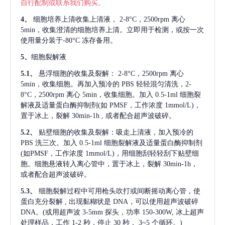
自行配制或联系我们购买。
4、
细胞培养上清收集上清液，
2-8°C，2500rpm 离心
5min，收集澄清的细胞培养上清。立即用于检测，或按一次
使用量分装于-80°C 冻存备用。
5、
细胞裂解液
5.1、
悬浮细胞的收集及裂解：
2-8°C，2500rpm 离心
5min，收集细胞。再加入预冷的 PBS 轻轻混匀清洗，2-
8°C，2500rpm 离心 5min，收集细胞。加入 0.5-1ml 细胞裂
解液及适量蛋白酶抑制剂(如 PMSF，工作浓度 1mmol/L)，
置于冰上，裂解 30min-1h , 或者配合超声波破碎。
5.2、
贴壁细胞的收集及裂解：吸走上清液，加入预冷的
PBS 洗三次。加入 0.5-1ml 细胞裂解液及适量蛋白酶抑制剂
(如PMSF，工作浓度 1mmol/L)，用细胞刮轻轻刮下贴壁细
胞。细胞悬液转入离心管中，置于冰上，裂解 30min-1h，
或者配合超声波破碎。
5.3、
细胞裂解过程中可用枪头吹打或间断摇动离心管，使
蛋白充分裂解
, 出现黏糊状是 DNA，可以使用超声波破碎
DNA。(或用超声波 3-5mm 探头，功率 150-300W, 冰上超声
处理样品，工作 1-2 秒，停止 30 秒， 3~5 个循环。)