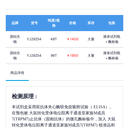
纯度/规
品牌
货号
价格
库存
包装
格
源桔生
液体试剂瓶
YJ29254
48T
￥1400
大量
物
＋酶标板
源桔生
液体试剂瓶
YJ29254
96T
￥1900
大量
物
＋酶标板
商品详情
检测原理
:
本试剂盒采用双抗体夹心酶联免疫吸附试验（
ELISA）。
在预包被
大鼠转化受体电位阳离子通道亚家族M成员
7(TRPM7)
止抗体（固相抗体）的微孔酶标板中，加入
大鼠
转化受体电位阳离子通道亚家族M成员7(TRPM7)
校准品和