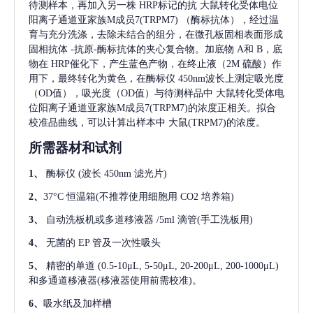
待测样本，再加入另一株
HRP标记的抗
大鼠转化受体电位
阳离子通道亚家族M成员7(TRPM7)
（酶标抗体），经过温
育与充分洗涤，去除未结合的组分，在微孔板固相表面形成
固相抗体
-抗原-酶标抗体的夹心复合物。加底物 A和 B，底
物在 HRP催化下，产生蓝色产物，在终止液（2M 硫酸）作
用下，最终转化为黄色，在酶标仪 450nm波长上测定吸光度
（OD值），吸光度（OD值）与待测样品中
大鼠转化受体电
位阳离子通道亚家族M成员7(TRPM7)
的浓度正相关。拟合
校准品曲线，可以计算出样本中
大鼠(TRPM7)
的浓度。
所需器材和试剂
1、
酶标仪
(波长 450nm 滤光片)
2、
37°C 恒温箱(不推荐使用细胞用 CO2 培养箱)
3、
自动洗板机或多道移液器
/5ml 滴管(手工洗板用)
4、
无菌的
EP 管及一次性吸头
5、
精密的单道
(0.5-10μL, 5-50μL, 20-200μL, 200-1000μL)
和多通道移液器(移液器使用前需校准)。
6、
吸水纸及加样槽