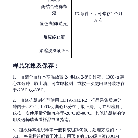
酶结合物稀释
液
4℃条件下，可储存1 个月
左右
显色底物
(避光)
反应终止液
浓缩洗涤液
20×
样品采集及保存
：
1、
血清全血样本室温放置
2小时或 2-8°C 过夜。1000×g 离
心20分钟，取上清。可立即检测，或按一次使用量分装冻存
于-20°C 或-80°C。
2、
血浆抗凝剂推荐使用
EDTA-Na2/K2，样品采集后30分
钟内于2-8°C，1000×g 离心15分钟，取上清。可立即检测，
或按一次使用量分装冻存于-20°C 或-80°C。其他抗凝剂的使
用及选择请查看样品制备指南。
3、
组织样本组织样本一般制成组织匀浆，处理方法如下：
3.1、
将目标组织置于冰上，用预冷的
PBS缓冲液(0.01M，