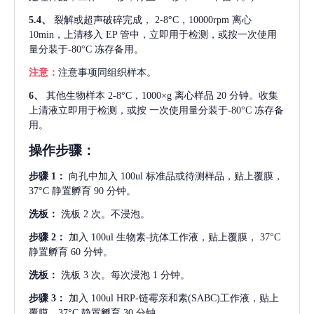
5.4、
裂解或超声破碎完成，
2-8°C，10000rpm 离心
10min，上清移入 EP 管中，立即用于检测，或按一次使用
量分装于-80°C 冻存备用。
注意：
注意事项同组织样本。
6、
其他生物样本
2-8°C，1000×g 离心样品 20 分钟。收集
上清液立即用于检测，或按 一次使用量分装于-80°C 冻存备
用。
操作步骤：
步骤
1：
向孔中加入
100ul 标准品或待测样品，贴上覆膜，
37°C 静置孵育 90 分钟。
洗板：
洗板
2 次。不浸泡。
步骤
2：
加入
100ul 生物素-抗体工作液，贴上覆膜， 37°C
静置孵育 60 分钟。
洗板：
洗板
3 次。每次浸泡 1 分钟。
步骤
3：
加入
100ul HRP-链霉亲和素(SABC)工作液，贴上
覆膜，37°C 静置孵育 30 分钟。