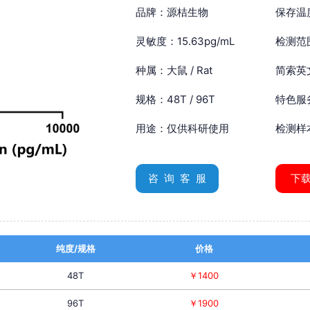
品牌：源桔生物
保存温
灵敏度：15.63pg/mL
检测范围
种属：大鼠 / Rat
简索英文：
规格：48T / 96T
特色服
用途：仅供科研使用
检测样
咨 询 客 服
下
纯度/规格
价格
48T
￥1400
96T
￥1900