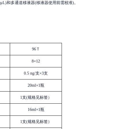
, 200-1000μL)和多通道移液器(移液器使用前需校准)。
96Ｔ
8×12
0.5 ng/支×3支
20ml×1瓶
1支(规格见标签）
16ml×1瓶
1支(规格见标签）