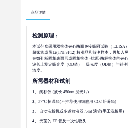
商品详情
检测原理
:
本试剂盒采用双抗体夹心酶联免疫吸附试验（
ELIS
超家族成员12(TNFSF12)
校准品和待测样本，再加入
在微孔板固相表面形成固相抗体
-抗原-酶标抗体的夹心
波长上测定吸光度（OD值），吸光度（OD值）与待
浓度。
所需器材和试剂
1、
酶标仪
(波长 450nm 滤光片)
2、
37°C 恒温箱(不推荐使用细胞用 CO2 培养箱)
3、
自动洗板机或多道移液器
/5ml 滴管(手工洗板用)
4、
无菌的
EP 管及一次性吸头