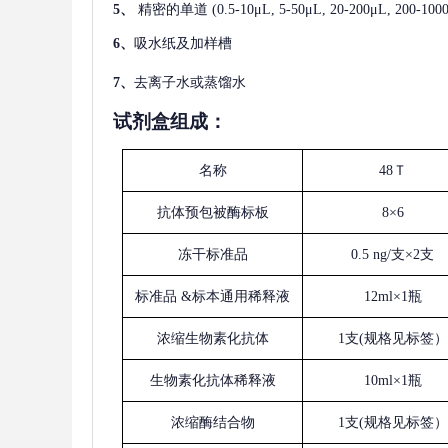
5、
精密的单道
(0.5-10μL, 5-50μL, 20-200μL
6、
吸水纸及加样槽
7、
去离子水或蒸馏水
试剂盒组成：
名称
48Ｔ
抗体预包被酶标板
8×6
冻干标准品
0.5 ng/支×2支
标准品
&标本通用稀释液
12ml×1瓶
浓缩生物素化抗体
1支(规格见标签）
生物素化抗体稀释液
10ml×1瓶
浓缩酶结合物
1支(规格见标签）