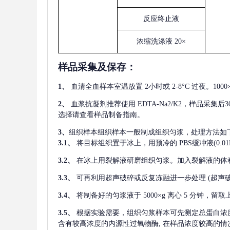
反应终止液
浓缩洗涤液
20×
样品采集及保存
：
1、
血清全血样本室温放置
2小时或 2-8°C 过夜。1
2、
血浆抗凝剂推荐使用
EDTA-Na2/K2，样品采集
选择请查看样品制备指南。
3、
组织样本组织样本一般制成组织匀浆，处理方法如
3.1、
将目标组织置于冰上，用预冷的
PBS缓冲液(0.
3.2、
在冰上用裂解液研磨组织匀浆。加入裂解液的体
3.3、
可再利用超声破碎或反复冻融进一步处理
(超声
3.4、
将制备好的匀浆液于
5000×g 离心 5 分钟，
3.5、
根据实验需要，组织匀浆样本可先测定总蛋白浓
含有较高浓度的内源性过氧物酶, 在样品浓度较高的情况下