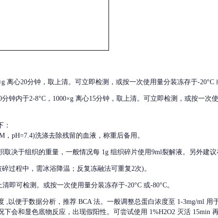
000×g 离心20分钟，取上清。可立即检测，或按一次使用量分装冻存于-20°C 或
后30分钟内于2-8°C，1000×g 离心15分钟，取上清。可立即检测，或按一次
下：
01M，pH=7.4)洗涤去除残留的血液，称重后备用。
积取决于组织的重量，一般情况每
1g 组织碎片使用9ml裂解液。另外建议
破碎过程中，需冰浴降温；反复冻融法可重复2次)。
留取上清即可检测。或按一次使用量分装冻存于-20°C 或-80°C。
度
,以便于数据分析，推荐 BCA 法。一般调整总蛋白浓度至 1-3mg/ml
会和显色底物反应，出现假阳性。可尝试使用 1%H2O2 灭活 15min 