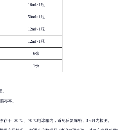
16ml×1瓶
50ml×1瓶
12ml×1瓶
12ml×1瓶
6张
1份
管。
血脂标本。
冻存于
-20 ℃ , -70 ℃电冰箱内，避免反复冻融，3-6月内检测。