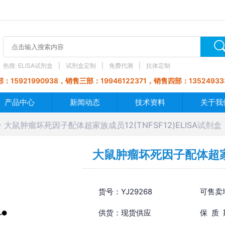
热搜:
ELISA试剂盒
试剂盒定制
免费代测
抗体定制
：15921990938，销售三部：19946122371，销售四部：13524933
产品中心
新闻动态
技术资料
关于我
大鼠肿瘤坏死因子配体超家族成员12(TNFSF12)ELISA试剂盒
大鼠肿瘤坏死因子配体超家族成
货号：YJ29268
可售卖
供货：现货供应
保 质