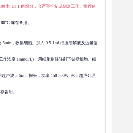
 X-100 和 DTT 的组分，会严重抑制试剂盒工作。推荐使
80°C 冻存备用。
离心 5min，收集细胞。加入 0.5-1ml 细胞裂解液及适量蛋
F，工作浓度 1mmol/L)，用细胞刮轻轻刮下贴壁细胞。细
波 3-5mm 探头，功率 150-300W, 冰上超声处理
 冻存备用。