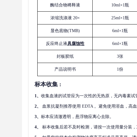
酶结合物稀释液
10ml×1瓶
浓缩洗涤液
20×
25ml×1瓶
显色底物
(
TMB
)
6ml×1瓶
反应终止液
具腐蚀性
6ml×1瓶
封板胶纸
3张
产品说明书
1份
标本收集
:
1
、
收集血液的试管应为一次性的无热原，无内毒素试
2
、
血浆抗凝剂推荐使用
EDTA 。避免使用溶血，高
3
、
标本应清澈透明，悬浮物应离心去除。
4
、
标本收集后若不及时检测，请按一次使用量分装，