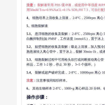
注意：
裂解液常用
PBS 缓冲液，或使用中等强度 RIPA
用50mM Tris+0.9%NaCL+0.1% SDS,PH 7.3
4、
细胞培养上清收集上清液，
2-8°C，2500rp
5、
细胞裂解液
5.1、
悬浮细胞的收集及裂解：
2-8°C，2500rpm 
白酶抑制剂(如 PMSF，工作浓度 1mmol/L)，置于冰上，
5.2、
贴壁细胞的收集及裂解：吸走上清液，加入预冷
胞悬液转入离心管中，置于冰上，裂解 30min-1h，
5.3、
细胞裂解过程中可用枪头吹打或间断摇动离心管
样品，工作 1-2 秒，停止 30 秒， 3~5 个循环。)
5.4、
裂解或超声破碎完成，
2-8°C，10000rpm
注意：
注意事项同组织样本。
6、
其他生物样本
2-8°C，1000×g 离心样品 20
操作步骤：