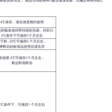
根据实际情况，
做适当倍数稀释
(建议做预实验，以确定稀释倍数)。
4℃保存，请在保质期内使用
完的板条放回带拉链铝箔袋，封好口
4℃条件下可储存1个月左右
冻干粉
-20℃可储存6 个月左右，
稀释后的标准品使用后请丢弃
浓缩液
4℃可储存1个月左右，
释后即用即弃
4℃条件下，可储存1 个月左右