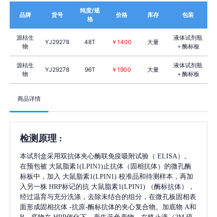
纯度/规
品牌
货号
价格
库存
包装
格
源桔生
液体试剂瓶
YJ29278
48T
￥1400
大量
物
＋酶标板
源桔生
液体试剂瓶
YJ29278
96T
￥1900
大量
物
＋酶标板
商品详情
检测原理
:
本试剂盒采用双抗体夹心酶联免疫吸附试验（
ELISA）。
在预包被
大鼠脂素1(LPIN1)
止抗体（固相抗体）的微孔酶
标板中，加入
大鼠脂素1(LPIN1)
校准品和待测样本，再加
入另一株
HRP标记的抗
大鼠脂素1(LPIN1)
（酶标抗体），
经过温育与充分洗涤，去除未结合的组分，在微孔板固相表
面形成固相抗体
-抗原-酶标抗体的夹心复合物。加底物 A和