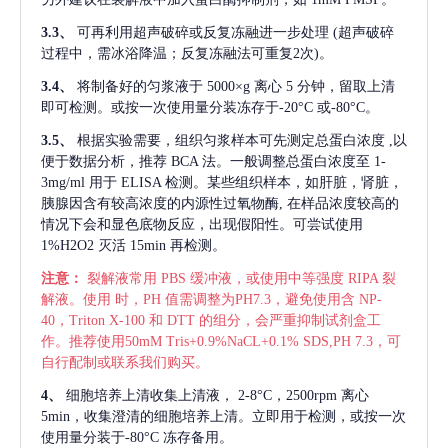
3.3、
可再利用超声破碎或反复冻融进一步处理
(超声破碎
过程中，需冰浴降温；反复冻融法可重复2次)。
3.4、
将制备好的匀浆液于
5000×g 离心 5 分钟，留取上清
即可检测。或按一次使用量分装冻存于-20°C 或-80°C。
3.5、
根据实验需要，组织匀浆样本可先测定总蛋白浓度
,以
便于数据分析，推荐 BCA 法。一般调整总蛋白浓度至 1-
3mg/ml 用于 ELISA 检测。某些组织样本，如肝脏，肾脏，
胰腺因含有较高浓度的内源性过氧物酶, 在样品浓度较高的
情况下会和显色底物反应，出现假阳性。可尝试使用
1%H2O2 灭活 15min 再检测。
注意：
裂解液常用
PBS 缓冲液，或使用中等强度 RIPA 裂
解液。使用 时，PH 值需调整为PH7.3，避免使用含 NP-
40，Triton X-100 和 DTT 的组分，会严重抑制试剂盒工
作。推荐使用50mM Tris+0.9%NaCL+0.1% SDS,PH 7.3，可
自行配制或联系我们购买。
4、
细胞培养上清收集上清液，
2-8°C，2500rpm 离心
5min，收集澄清的细胞培养上清。立即用于检测，或按一次
使用量分装于-80°C 冻存备用。