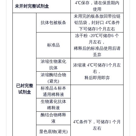
4℃保存，请在保质期内
未开封完整试剂盒
使用
未用完的板条放回带拉链
抗体包被板条
铝箔袋，封好口
4℃条件
下可储存1个月左右
冻干粉
-20℃可储存6 个
月左右，
标准品
稀释后的标准品使用后请
丢弃
浓缩生物素化
浓缩液
4℃可储存1个月左
抗体
右，
浓缩酶结合物
释后即用即弃
(避光)
已
封完整
标准品＆标本
试剂盒
通用稀释液
生物素化抗体
稀释液
酶结合物稀释
液
4℃条件下，可储存1 个月
左右
显色底物
(避光)