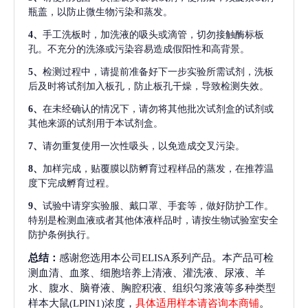
瓶盖，以防止微生物污染和蒸发。
4、
手工洗板时，加洗液的吸头或滴管，切勿接触酶标板
孔。不充分的洗涤或污染容易造成假阳性和高背景。
5、
检测过程中，请提前准备好下一步实验所需试剂，洗板
后及时将试剂加入板孔，防止板孔干燥，导致检测失效。
6、
在未经确认的情况下，请勿将其他批次试剂盒的试剂或
其他来源的试剂用于本试剂盒。
7、
请勿重复使用一次性吸头，以免造成交叉污染。
8、
加样完成，贴覆膜以防孵育过程样品的蒸发，在推荐温
度下完成孵育过程。
9、
试验中请穿实验服、戴口罩、手套等，做好防护工作。
特别是检测血液或者其他体液样品时，请按生物试验室安全
防护条例执行。
总结：
感谢您选用本公司ELISA系列产品。本产品可检
测血清、血浆、细胞培养上清液、灌洗液、尿液、羊
水、腹水、脑脊液、胸腔积液、组织匀浆液等多种类型
样本大鼠(LPIN1)浓度，
具体适用样本请咨询本商铺
。