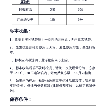
腐蚀性
封板胶纸
3张
6张
产品说明书
1份
1份
标本收集
:
1
、
收集血液的试管应为一次性的无热原，无内毒素试管。
2
、
血浆抗凝剂推荐使用
EDTA 。避免使用溶血，高血脂标
本。
3
、
标本应清澈透明，悬浮物应离心去除。
4
、
标本收集后若不及时检测，请按一次使用量分装，冻存
于
-20 ℃ , -70 ℃电冰箱内，避免反复冻融，3-6月内检测。
5
、
如果您的样本中检测物浓度高于标准品最高值，请根据
实际情况，
做适当倍数稀释
(建议做预实验，以确定稀释倍
数)。
储存条件：