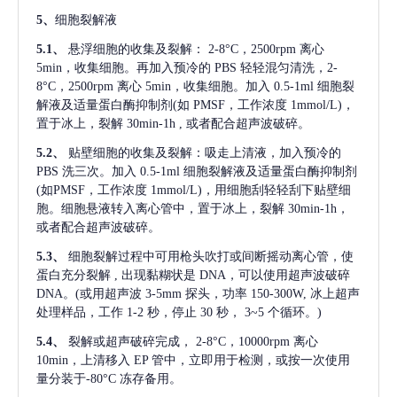
5、
细胞裂解液
5.1、
悬浮细胞的收集及裂解：
2-8°C，2500rpm 离心
5min，收集细胞。再加入预冷的 PBS 轻轻混匀清洗，2-
8°C，2500rpm 离心 5min，收集细胞。加入 0.5-1ml 细胞裂
解液及适量蛋白酶抑制剂(如 PMSF，工作浓度 1mmol/L)，
置于冰上，裂解 30min-1h , 或者配合超声波破碎。
5.2、
贴壁细胞的收集及裂解：吸走上清液，加入预冷的
PBS 洗三次。加入 0.5-1ml 细胞裂解液及适量蛋白酶抑制剂
(如PMSF，工作浓度 1mmol/L)，用细胞刮轻轻刮下贴壁细
胞。细胞悬液转入离心管中，置于冰上，裂解 30min-1h，
或者配合超声波破碎。
5.3、
细胞裂解过程中可用枪头吹打或间断摇动离心管，使
蛋白充分裂解
, 出现黏糊状是 DNA，可以使用超声波破碎
DNA。(或用超声波 3-5mm 探头，功率 150-300W, 冰上超声
处理样品，工作 1-2 秒，停止 30 秒， 3~5 个循环。)
5.4、
裂解或超声破碎完成，
2-8°C，10000rpm 离心
10min，上清移入 EP 管中，立即用于检测，或按一次使用
量分装于-80°C 冻存备用。