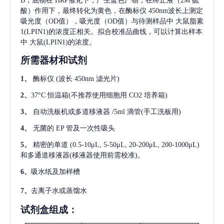
B，底物在 HRP催化下，产生蓝色产物，在终止液（2M 硫
酸）作用下，最终转化为黄色，在酶标仪 450nm波长上测定
吸光度（OD值），吸光度（OD值）与待测样品中
大鼠脂素
1(LPIN1)
的浓度正相关。拟合校准品曲线，可以计算出样本
中
大鼠(LPIN1)
的浓度。
所需器材和试剂
1、
酶标仪
(波长 450nm 滤光片)
2、
37°C 恒温箱(不推荐使用细胞用 CO2 培养箱)
3、
自动洗板机或多道移液器
/5ml 滴管(手工洗板用)
4、
无菌的
EP 管及一次性吸头
5、
精密的单道
(0.5-10μL, 5-50μL, 20-200μL, 200-1000μL)
和多通道移液器(移液器使用前需校准)。
6、
吸水纸及加样槽
7、
去离子水或蒸馏水
试剂盒组成：