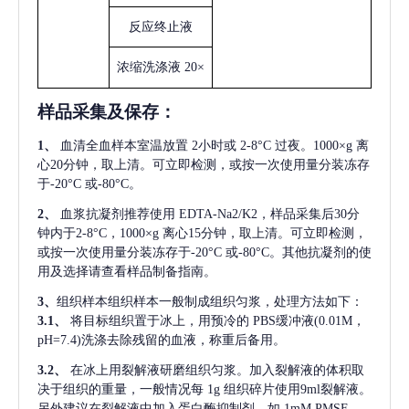
反应终止液
浓缩洗涤液
20×
样品采集及保存
：
1、
血清全血样本室温放置
2小时或 2-8°C 过夜。1000×g 离
心20分钟，取上清。可立即检测，或按一次使用量分装冻存
于-20°C 或-80°C。
2、
血浆抗凝剂推荐使用
EDTA-Na2/K2，样品采集后30分
钟内于2-8°C，1000×g 离心15分钟，取上清。可立即检测，
或按一次使用量分装冻存于-20°C 或-80°C。其他抗凝剂的使
用及选择请查看样品制备指南。
3、
组织样本组织样本一般制成组织匀浆，处理方法如下：
3.1、
将目标组织置于冰上，用预冷的
PBS缓冲液(0.01M，
pH=7.4)洗涤去除残留的血液，称重后备用。
3.2、
在冰上用裂解液研磨组织匀浆。加入裂解液的体积取
决于组织的重量，一般情况每
1g 组织碎片使用9ml裂解液。
另外建议在裂解液中加入蛋白酶抑制剂，如 1mM PMSF。