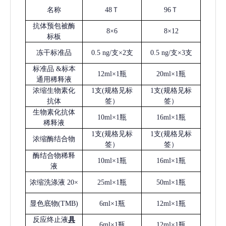
名称
48Ｔ
96Ｔ
抗体预包被酶
8×6
8×12
标板
冻干标准品
0.5 ng/支×2支
0.5 ng/支×3支
标准品
&标本
12ml×1瓶
20ml×1瓶
通用稀释液
浓缩生物素化
1支(规格见标
1支(规格见标
抗体
签）
签）
生物素化抗体
10ml×1瓶
16ml×1瓶
稀释液
1支(规格见标
1支(规格见标
浓缩酶结合物
签）
签）
酶结合物稀释
10ml×1瓶
16ml×1瓶
液
浓缩洗涤液
20×
25ml×1瓶
50ml×1瓶
显色底物
(
TMB
)
6ml×1瓶
12ml×1瓶
反应终止液
具
6ml×1瓶
12ml×1瓶