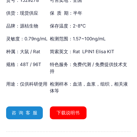
货号：YJ29278
可售卖地：全国
供货：现货供应
保 质 期：半年
品牌：源桔生物
保存温度：2-8℃
灵敏度：0.79ng/mL
检测范围：1.57~100ng/mL
种属：大鼠 / Rat
简索英文：Rat LPIN1 Elisa KIT
规格：48T / 96T
特色服务：免费代测 / 免费提供技术支
持
用途：仅供科研使用
检测样本：血清，血浆，组织，相关液
体等
咨 询 客 服
下载说明书