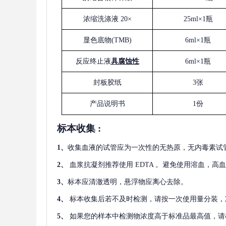
浓缩洗涤液
20×
25ml×1瓶
显色底物
(
TMB
)
6ml×1瓶
反应终止液
具腐蚀性
6ml×1瓶
封板胶纸
3张
产品说明书
1份
标本收集
:
1
、
收集血液的试管应为一次性的无热原，无内毒素试
2
、
血浆抗凝剂推荐使用
EDTA 。避免使用溶血，高
3
、
标本应清澈透明，悬浮物应离心去除。
4
、
标本收集后若不及时检测，请按一次使用量分装，
5
、
如果您的样本中检测物浓度高于标准品最高值，请