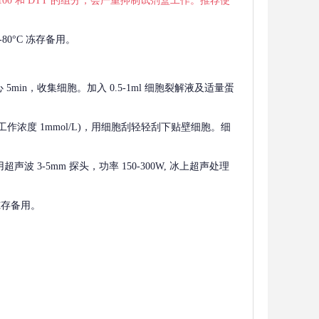
 X-100 和 DTT 的组分，会严重抑制试剂盒工作。推荐使
80°C 冻存备用。
离心 5min，收集细胞。加入 0.5-1ml 细胞裂解液及适量蛋
F，工作浓度 1mmol/L)，用细胞刮轻轻刮下贴壁细胞。细
波 3-5mm 探头，功率 150-300W, 冰上超声处理
 冻存备用。