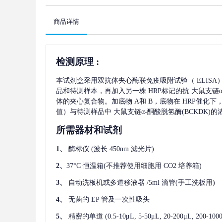
商品详情
检测原理
:
本试剂盒采用双抗体夹心酶联免疫吸附试验（
ELIS
品和待测样本，再加入另一株
HRP标记的抗
大鼠支链α
体的夹心复合物。加底物 A和 B，底物在 HRP催化
值）与待测样品中
大鼠支链α-酮酸脱氢酶(BCKDK)
的
所需器材和试剂
1、
酶标仪
(波长 450nm 滤光片)
2、
37°C 恒温箱(不推荐使用细胞用 CO2 培养箱)
3、
自动洗板机或多道移液器
/5ml 滴管(手工洗板用)
4、
无菌的
EP 管及一次性吸头
5、
精密的单道
(0.5-10μL, 5-50μL, 20-200μL