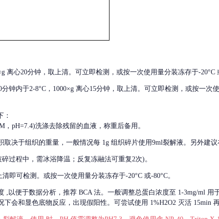
000×g 离心20分钟，取上清。可立即检测，或按一次使用量分装冻存于-20°C 或
后30分钟内于2-8°C，1000×g 离心15分钟，取上清。可立即检测，或按一次
下：
01M，pH=7.4)洗涤去除残留的血液，称重后备用。
积取决于组织的重量，一般情况每
1g 组织碎片使用9ml裂解液。另外建议
破碎过程中，需冰浴降温；反复冻融法可重复2次)。
留取上清即可检测。或按一次使用量分装冻存于-20°C 或-80°C。
度
,以便于数据分析，推荐 BCA 法。一般调整总蛋白浓度至 1-3mg/ml
会和显色底物反应，出现假阳性。可尝试使用 1%H2O2 灭活 15min 