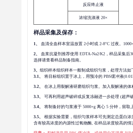
反应终止液
浓缩洗涤液
20×
样品采集及保存
：
1、
血清全血样本室温放置
2小时或 2-8°C 过夜。1
2、
血浆抗凝剂推荐使用
EDTA-Na2/K2，样品采集
选择请查看样品制备指南。
3、
组织样本组织样本一般制成组织匀浆，处理方法如
3.1、
将目标组织置于冰上，用预冷的
PBS缓冲液(0.
3.2、
在冰上用裂解液研磨组织匀浆。加入裂解液的体
3.3、
可再利用超声破碎或反复冻融进一步处理
(超声
3.4、
将制备好的匀浆液于
5000×g 离心 5 分钟，
3.5、
根据实验需要，组织匀浆样本可先测定总蛋白浓
含有较高浓度的内源性过氧物酶, 在样品浓度较高的情况下