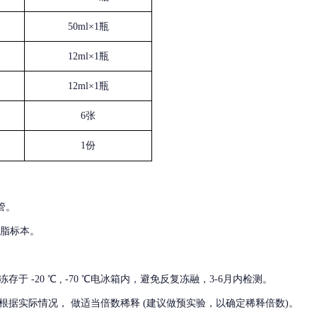
50ml×1瓶
12ml×1瓶
12ml×1瓶
6张
1份
管。
血脂标本。
冻存于
-20 ℃ , -70 ℃电冰箱内，避免反复冻融，3-6月内检测。
根据实际情况，
做适当倍数稀释
(建议做预实验，以确定稀释倍数)。