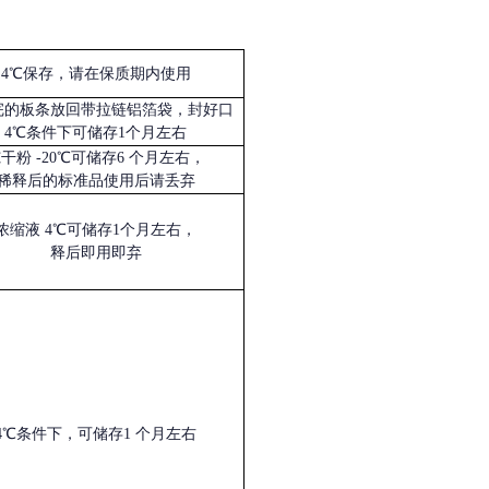
4℃保存，请在保质期内使用
完的板条放回带拉链铝箔袋，封好口
4℃条件下可储存1个月左右
冻干粉
-20℃可储存6 个月左右，
稀释后的标准品使用后请丢弃
浓缩液
4℃可储存1个月左右，
释后即用即弃
4℃条件下，可储存1 个月左右