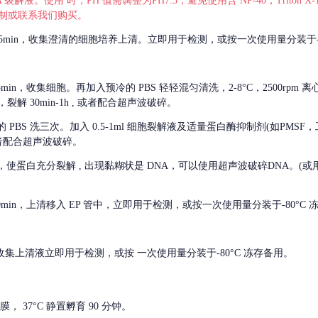
 裂解液。使用 时，PH 值需调整为PH7.3，避免使用含 NP-40，Triton
，可自行配制或联系我们购买。
m 离心 5min，收集澄清的细胞培养上清。立即用于检测，或按一次使用量分装于-
离心 5min，收集细胞。再加入预冷的 PBS 轻轻混匀清洗，2-8°C，2500rpm 
裂解 30min-1h , 或者配合超声波破碎。
的
PBS 洗三次。加入 0.5-1ml 细胞裂解液及适量蛋白酶抑制剂(如PMS
或者配合超声波破碎。
，使蛋白充分裂解
, 出现黏糊状是 DNA，可以使用超声波破碎DNA。(或用超声
 离心 10min，上清移入 EP 管中，立即用于检测，或按一次使用量分装于-80°C
 分钟。收集上清液立即用于检测，或按 一次使用量分装于-80°C 冻存备用。
， 37°C 静置孵育 90 分钟。