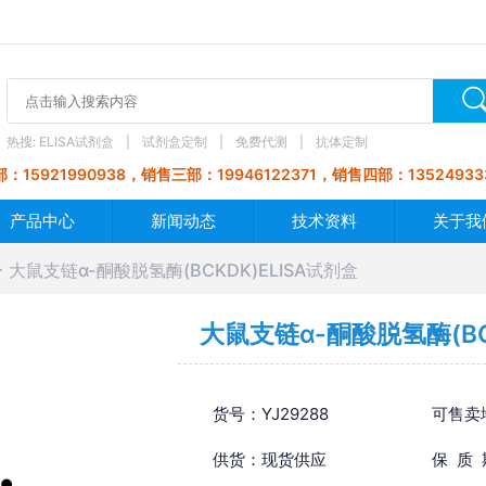
热搜:
ELISA试剂盒
试剂盒定制
免费代测
抗体定制
：15921990938，销售三部：19946122371，销售四部：13524933
产品中心
新闻动态
技术资料
关于我
大鼠支链α-酮酸脱氢酶(BCKDK)ELISA试剂盒
大鼠支链α-酮酸脱氢酶(BC
货号：YJ29288
可售卖
供货：现货供应
保 质