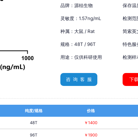
品牌：源桔生物
保存温
灵敏度：1.57ng/mL
检测范围
种属：大鼠 / Rat
简索英文：
规格：48T / 96T
特色服
用途：仅供科研使用
检测样
咨 询 客 服
下
纯度/规格
价格
48T
￥1400
96T
￥1900