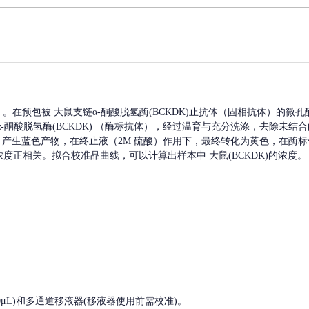
A）。在预包被
大鼠支链α-酮酸脱氢酶(BCKDK)
止抗体（固相抗体）的微孔
-酮酸脱氢酶(BCKDK)
（酶标抗体），经过温育与充分洗涤，去除未结合
下，产生蓝色产物，在终止液（2M 硫酸）作用下，最终转化为黄色，在酶标仪
浓度正相关。拟合校准品曲线，可以计算出样本中
大鼠(BCKDK)
的浓度。
, 200-1000μL)和多通道移液器(移液器使用前需校准)。