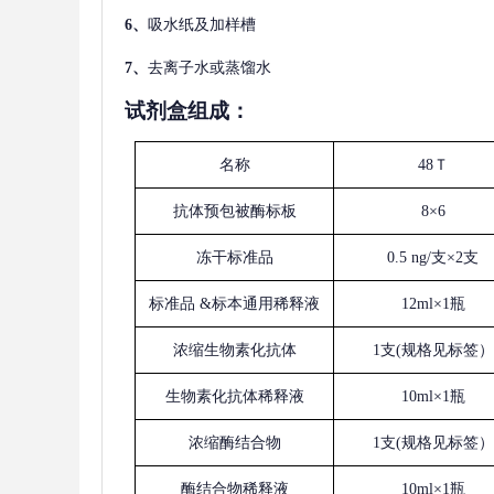
6、
吸水纸及加样槽
7、
去离子水或蒸馏水
试剂盒组成：
名称
48Ｔ
抗体预包被酶标板
8×6
冻干标准品
0.5 ng/支×2支
标准品
&标本通用稀释液
12ml×1瓶
浓缩生物素化抗体
1支(规格见标签）
生物素化抗体稀释液
10ml×1瓶
浓缩酶结合物
1支(规格见标签）
酶结合物稀释液
10ml×1瓶