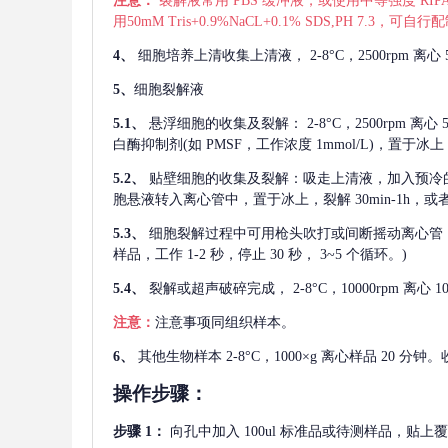
注意：
裂解液常用
PBS 缓冲液，或使用中等强度 RIPA
用50mM Tris+0.9%NaCL+0.1% SDS,PH 7.3
4、
细胞培养上清收集上清液，
2-8°C，2500rp
5、
细胞裂解液
5.1、
悬浮细胞的收集及裂解：
2-8°C，2500rpm 
白酶抑制剂(如 PMSF，工作浓度 1mmol/L)，置于冰上，
5.2、
贴壁细胞的收集及裂解：吸走上清液，加入预冷
胞悬液转入离心管中，置于冰上，裂解 30min-1h，
5.3、
细胞裂解过程中可用枪头吹打或间断摇动离心管
样品，工作 1-2 秒，停止 30 秒， 3~5 个循环。)
5.4、
裂解或超声破碎完成，
2-8°C，10000rpm
注意：
注意事项同组织样本。
6、
其他生物样本
2-8°C，1000×g 离心样品 20
操作步骤：
步骤
1：
向孔中加入
100ul 标准品或待测样品，贴上覆膜