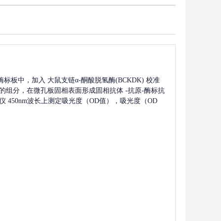
酶标板中，加入
大鼠支链α-酮酸脱氢酶(BCKDK)
校准
的组分，在微孔板固相表面形成固相抗体
-抗原-酶标抗
 450nm波长上测定吸光度（OD值），吸光度（OD