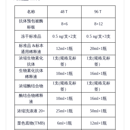
名称
48Ｔ
96Ｔ
抗体预包被酶
8×6
8×12
标板
冻干标准品
0.5 ng/支×2支
0.5 ng/支×3支
标准品
&标本
12ml×1瓶
20ml×1瓶
通用稀释液
浓缩生物素化
1支(规格见标
1支(规格见标
抗体
签）
签）
生物素化抗体
10ml×1瓶
16ml×1瓶
稀释液
1支(规格见标
1支(规格见标
浓缩酶结合物
签）
签）
酶结合物稀释
10ml×1瓶
16ml×1瓶
液
浓缩洗涤液
20×
25ml×1瓶
50ml×1瓶
显色底物
(
TMB
)
6ml×1瓶
12ml×1瓶