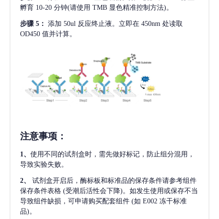
孵育 10-20 分钟(请使用 TMB 显色精准控制方法)。
步骤
5：
添加
50ul 反应终止液。立即在 450nm 处读取
OD450 值并计算。
注意事项
：
1、
使用不同的试剂盒时，需先做好标记，防止组分混用，
导致实验失败。
2、
试剂盒开启后，酶标板和标准品的保存条件请参考组件
保存条件表格
(受潮后活性会下降)。如发生使用或保存不当
导致组件缺损，可申请购买配套组件
(如 E002 冻干标准
品)。