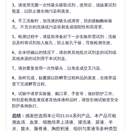
3、
请使用无菌一次性吸头吸取试剂，使用后，须旋紧试剂
瓶盖，以防止微生物污染和蒸发。
4、
手工洗板时，加洗液的吸头或滴管，切勿接触酶标板
孔。不充分的洗涤或污染容易造成假阳性和高背景。
5、
检测过程中，请提前准备好下一步实验所需试剂，洗板
后及时将试剂加入板孔，防止板孔干燥，导致检测失效。
6、
在未经确认的情况下，请勿将其他批次试剂盒的试剂或
其他来源的试剂用于本试剂盒。
7、
请勿重复使用一次性吸头，以免造成交叉污染。
8、
加样完成，贴覆膜以防孵育过程样品的蒸发，在推荐温
度下完成孵育过程。
9、
试验中请穿实验服、戴口罩、手套等，做好防护工作。
特别是检测血液或者其他体液样品时，请按生物试验室安全
防护条例执行。
总结：
感谢您选用本公司ELISA系列产品。本产品可检
测血清、血浆、细胞培养上清液、灌洗液、尿液、羊
水、腹水、脑脊液、胸腔积液、组织匀浆液等多种类型