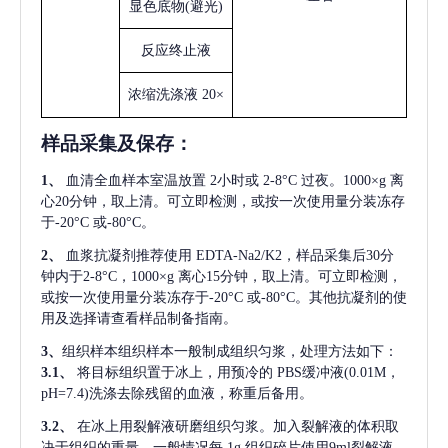
显色底物
(避光)
反应终止液
浓缩洗涤液
20×
样品采集及保存
：
1、
血清全血样本室温放置
2小时或 2-8°C 过夜。1000×g 离
心20分钟，取上清。可立即检测，或按一次使用量分装冻存
于-20°C 或-80°C。
2、
血浆抗凝剂推荐使用
EDTA-Na2/K2，样品采集后30分
钟内于2-8°C，1000×g 离心15分钟，取上清。可立即检测，
或按一次使用量分装冻存于-20°C 或-80°C。其他抗凝剂的使
用及选择请查看样品制备指南。
3、
组织样本组织样本一般制成组织匀浆，处理方法如下：
3.1、
将目标组织置于冰上，用预冷的
PBS缓冲液(0.01M，
pH=7.4)洗涤去除残留的血液，称重后备用。
3.2、
在冰上用裂解液研磨组织匀浆。加入裂解液的体积取
决于组织的重量，一般情况每
1g 组织碎片使用9ml裂解液。