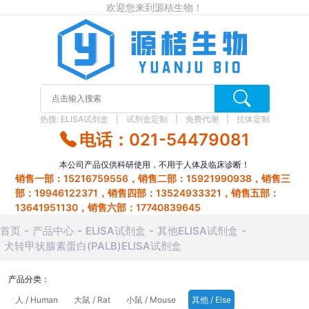
欢迎您来到源桔生物！
热搜:
ELISA试剂盒
试剂盒定制
免费代测
抗体定制
电话：021-54479081
本公司产品仅供科研使用，不用于人体及临床诊断！
销售一部：15216759556，销售二部：15921990938，销售三
部：19946122371，销售四部：13524933321，销售五部：
13641951130，销售六部：17740839645
首页
产品中心
ELISA试剂盒
其他ELISA试剂盒
犬转甲状腺素蛋白(PALB)ELISA试剂盒
产品分类：
人 / Human
大鼠 / Rat
小鼠 / Mouse
其他 / Else