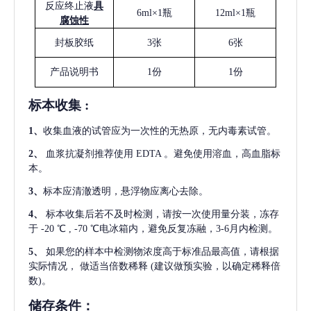
反应终止液
具
6ml×1瓶
12ml×1瓶
腐蚀性
封板胶纸
3张
6张
产品说明书
1份
1份
标本收集
:
1
、
收集血液的试管应为一次性的无热原，无内毒素试管。
2
、
血浆抗凝剂推荐使用
EDTA 。避免使用溶血，高血脂标
本。
3
、
标本应清澈透明，悬浮物应离心去除。
4
、
标本收集后若不及时检测，请按一次使用量分装，冻存
于
-20 ℃ , -70 ℃电冰箱内，避免反复冻融，3-6月内检测。
5
、
如果您的样本中检测物浓度高于标准品最高值，请根据
实际情况，
做适当倍数稀释
(建议做预实验，以确定稀释倍
数)。
储存条件：