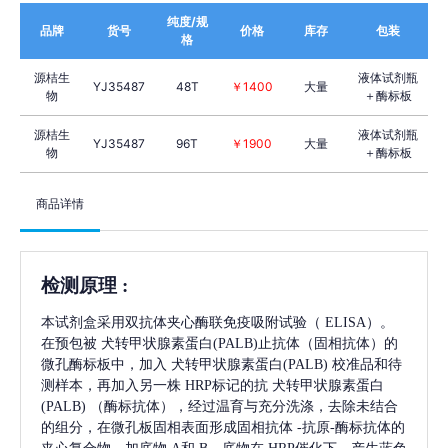
纯度/规
品牌
货号
价格
库存
包装
格
源桔生
液体试剂瓶
YJ35487
48T
￥1400
大量
物
＋酶标板
源桔生
液体试剂瓶
YJ35487
96T
￥1900
大量
物
＋酶标板
商品详情
检测原理
:
本试剂盒采用双抗体夹心酶联免疫吸附试验（
ELISA）。
在预包被
犬转甲状腺素蛋白(PALB)
止抗体（固相抗体）的
微孔酶标板中，加入
犬转甲状腺素蛋白(PALB)
校准品和待
测样本，再加入另一株
HRP标记的抗
犬转甲状腺素蛋白
(PALB)
（酶标抗体），经过温育与充分洗涤，去除未结合
的组分，在微孔板固相表面形成固相抗体
-抗原-酶标抗体的