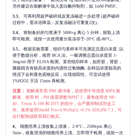
另外建议在裂解液中加入蛋白酶抑制剂，如 1mM PMSF。
3.3、
可再利用超声破碎或反复冻融进一步处理
(超声破碎
过程中，需冰浴降温；反复冻融法可重复2次)。
3.4、
将制备好的匀浆液于
5000×g 离心 5 分钟，留取上清
即可检测。或按一次使用量分装冻存于-20°C 或-80°C。
3.5、
根据实验需要，组织匀浆样本可先测定总蛋白浓度
,以
便于数据分析，推荐 BCA 法。一般调整总蛋白浓度至 1-
3mg/ml 用于 ELISA 检测。某些组织样本，如肝脏，肾脏，
胰腺因含有较高浓度的内源性过氧物酶, 在样品浓度较高的
情况下会和显色底物反应，出现假阳性。可尝试使用
1%H2O2 灭活 15min 再检测。
注意：
裂解液常用
PBS 缓冲液，或使用中等强度 RIPA 裂
解液。使用 时，PH 值需调整为PH7.3，避免使用含 NP-
40，Triton X-100 和 DTT 的组分，会严重抑制试剂盒工
作。推荐使用50mM Tris+0.9%NaCL+0.1% SDS,PH 7.3，可
自行配制或联系我们购买。
4、
细胞培养上清收集上清液，
2-8°C，2500rpm 离心
5min，收集澄清的细胞培养上清。立即用于检测，或按一次