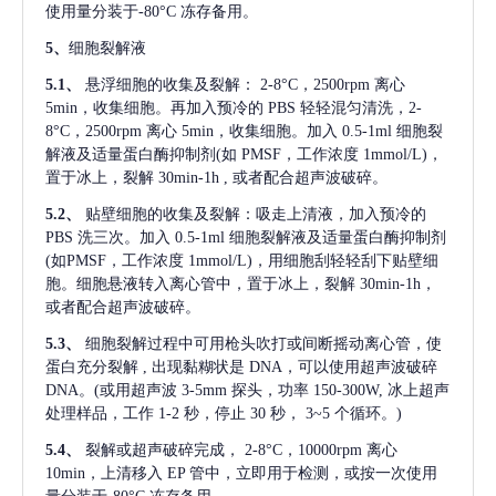
使用量分装于-80°C 冻存备用。
5、
细胞裂解液
5.1、
悬浮细胞的收集及裂解：
2-8°C，2500rpm 离心
5min，收集细胞。再加入预冷的 PBS 轻轻混匀清洗，2-
8°C，2500rpm 离心 5min，收集细胞。加入 0.5-1ml 细胞裂
解液及适量蛋白酶抑制剂(如 PMSF，工作浓度 1mmol/L)，
置于冰上，裂解 30min-1h , 或者配合超声波破碎。
5.2、
贴壁细胞的收集及裂解：吸走上清液，加入预冷的
PBS 洗三次。加入 0.5-1ml 细胞裂解液及适量蛋白酶抑制剂
(如PMSF，工作浓度 1mmol/L)，用细胞刮轻轻刮下贴壁细
胞。细胞悬液转入离心管中，置于冰上，裂解 30min-1h，
或者配合超声波破碎。
5.3、
细胞裂解过程中可用枪头吹打或间断摇动离心管，使
蛋白充分裂解
, 出现黏糊状是 DNA，可以使用超声波破碎
DNA。(或用超声波 3-5mm 探头，功率 150-300W, 冰上超声
处理样品，工作 1-2 秒，停止 30 秒， 3~5 个循环。)
5.4、
裂解或超声破碎完成，
2-8°C，10000rpm 离心
10min，上清移入 EP 管中，立即用于检测，或按一次使用