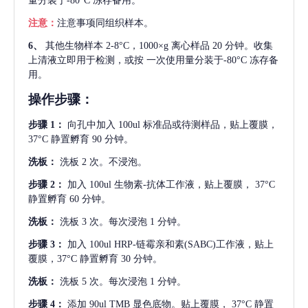
量分装于-80°C 冻存备用。
注意：
注意事项同组织样本。
6、
其他生物样本
2-8°C，1000×g 离心样品 20 分钟。收集
上清液立即用于检测，或按 一次使用量分装于-80°C 冻存备
用。
操作步骤：
步骤
1：
向孔中加入
100ul 标准品或待测样品，贴上覆膜，
37°C 静置孵育 90 分钟。
洗板：
洗板
2 次。不浸泡。
步骤
2：
加入
100ul 生物素-抗体工作液，贴上覆膜， 37°C
静置孵育 60 分钟。
洗板：
洗板
3 次。每次浸泡 1 分钟。
步骤
3：
加入
100ul HRP-链霉亲和素(SABC)工作液，贴上
覆膜，37°C 静置孵育 30 分钟。
洗板：
洗板
5 次。每次浸泡 1 分钟。
步骤
4：
添加
90ul TMB 显色底物。贴上覆膜， 37°C 静置