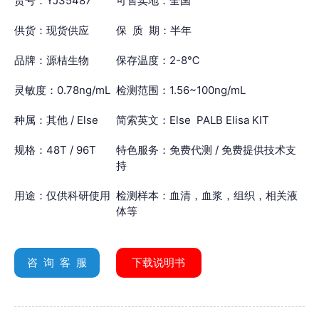
货号：YJ35487
可售卖地：全国
供货：现货供应
保 质 期：半年
品牌：源桔生物
保存温度：2-8℃
灵敏度：0.78ng/mL
检测范围：1.56~100ng/mL
种属：其他 / Else
简索英文：Else PALB Elisa KIT
规格：48T / 96T
特色服务：免费代测 / 免费提供技术支
持
用途：仅供科研使用
检测样本：血清，血浆，组织，相关液
体等
咨 询 客 服
下载说明书