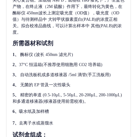
夹心复合物。加底物 A和 B，底物在 HRP催化下，产生蓝色
产物，在终止液（2M 硫酸）作用下，最终转化为黄色，在
酶标仪 450nm波长上测定吸光度（OD值），吸光度（OD
值）与待测样品中
犬转甲状腺素蛋白(PALB)
的浓度正相
关。拟合校准品曲线，可以计算出样本中
其他(PALB)
的浓
度。
所需器材和试剂
1、
酶标仪
(波长 450nm 滤光片)
2、
37°C 恒温箱(不推荐使用细胞用 CO2 培养箱)
3、
自动洗板机或多道移液器
/5ml 滴管(手工洗板用)
4、
无菌的
EP 管及一次性吸头
5、
精密的单道
(0.5-10μL, 5-50μL, 20-200μL, 200-1000μL)
和多通道移液器(移液器使用前需校准)。
6、
吸水纸及加样槽
7、
去离子水或蒸馏水
试剂盒组成：