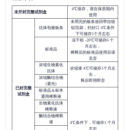
4℃保存，请在保质期内
未开封完整试剂盒
使用
未用完的板条放回带拉链
抗体包被板条
铝箔袋，封好口
4℃条件
下可储存1个月左右
冻干粉
-20℃可储存6 个
月左右，
标准品
稀释后的标准品使用后请
丢弃
浓缩生物素化
浓缩液
4℃可储存1个月左
抗体
右，
浓缩酶结合物
释后即用即弃
(避光)
已
封完整
标准品＆标本
试剂盒
通用稀释液
生物素化抗体
稀释液
酶结合物稀释
液
4℃条件下，可储存1 个月
左右